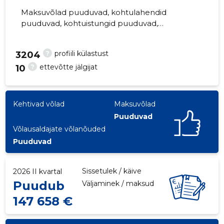
Maksuvõlad puuduvad, kohtulahendid
puuduvad, kohtuistungid puuduvad,
majandusaasta aruanded esitatud. Peamine
vastutav kõneisik,
?
profiili külastust
15
3204
margus.toomla@kajakeskus.ee, +372
?
6273125
ettevõtte jälgijat
10
Kehtivad võlad
Maksuvõlad
Puuduvad
Võlausaldajate võlanõuded
Puuduvad
Sissetulek / käive
2026 II kvartal
Puudub
Väljaminek / maksud
147 658 €