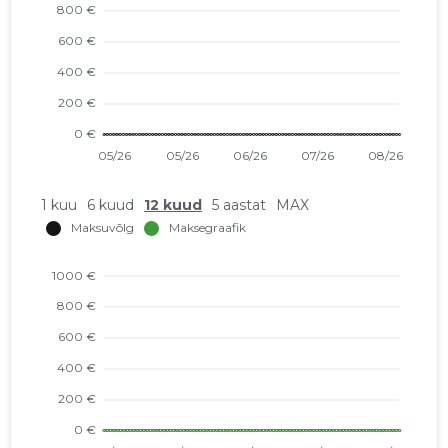
1 kuu
6 kuud
12 kuud
5 aastat
MAX