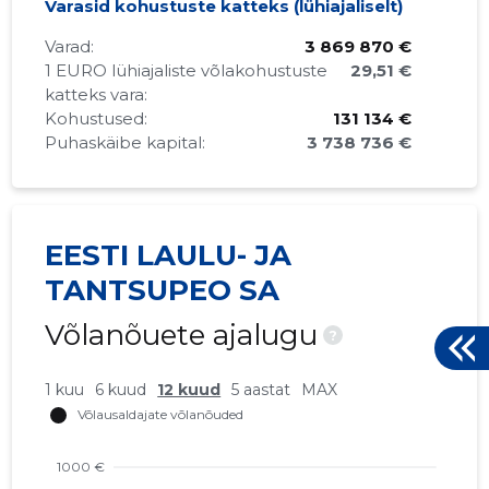
Varasid kohustuste katteks (lühiajaliselt)
Varad:
3 869 870 €
1 EURO lühiajaliste võlakohustuste
29,51 €
katteks vara:
Kohustused:
131 134 €
Puhaskäibe kapital:
3 738 736 €
EESTI LAULU- JA
TANTSUPEO SA
Võlanõuete ajalugu
?
1 kuu
6 kuud
12 kuud
5 aastat
MAX