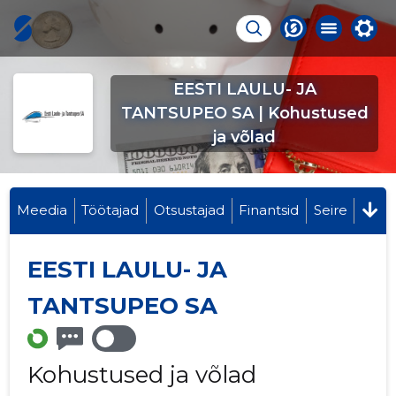
EESTI LAULU- JA
TANTSUPEO SA | Kohustused
ja võlad
Meedia
Töötajad
Otsustajad
Finantsid
Seire
EESTI LAULU- JA
TANTSUPEO SA
Kohustused ja võlad