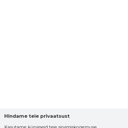
Hindame teie privaatsust
Kasutame küpsiseid teie sirvimiskogemuse