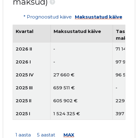
maksud)
?
* Prognoositud käive
Maksustatud käive
Kvartal
Maksustatud käive
Tasutud 
maksud
2026 II
-
71 142 €
2026 I
-
97 932 €
2025 IV
27 660 €
96 512 €
2025 III
659 511 €
-
2025 II
605 902 €
229 980 
2025 I
1 524 325 €
397 804 
2024 IV
37 112 €
88 456 €
1 aasta
5 aastat
MAX