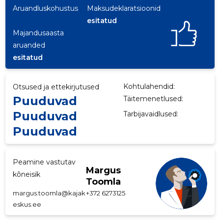
Aruandluskohustus
Maksudeklaratsioonid
p
esitatud
Majandusaasta
aruanded
esitatud
Kohtulahendid:
Otsused ja ettekirjutused
Puuduvad
Täitemenetlused:
Puuduvad
Tarbijavaidlused:
Puuduvad
Peamine vastutav
Margus
kõneisik
Toomla
margus.toomla@kajak
+372 6273125
eskus.ee