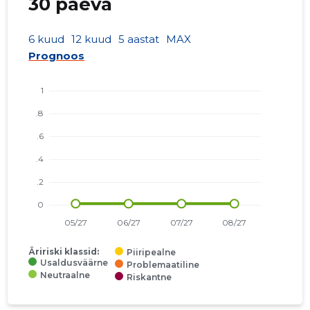
30 päeva
6 kuud
12 kuud
5 aastat
MAX
Prognoos
Äririski klassid:
Piiripealne
Usaldusväärne
Problemaatiline
Neutraalne
Riskantne