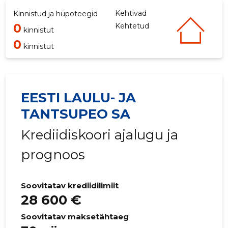
Kehtivad
Kinnistud ja hüpoteegid
0
Kehtetud
kinnistut
0
kinnistut
EESTI LAULU- JA
TANTSUPEO SA
Krediidiskoori ajalugu ja
prognoos
Soovitatav krediidilimiit
28 600 €
Soovitatav maksetähtaeg