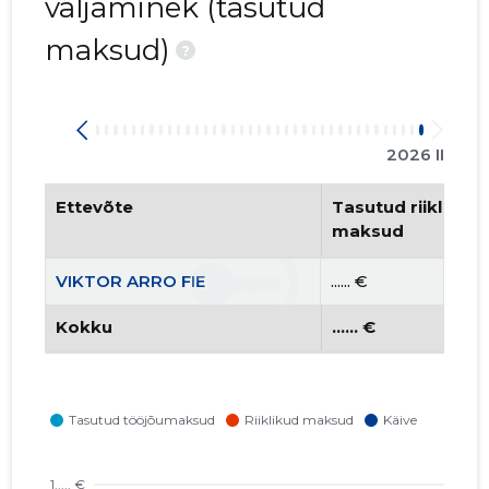
väljaminek (tasutud
maksud)
?
2026 II
Ettevõte
Tasutud riiklikud 
maksud
VIKTOR ARRO FIE
...... €
Kokku
...... €