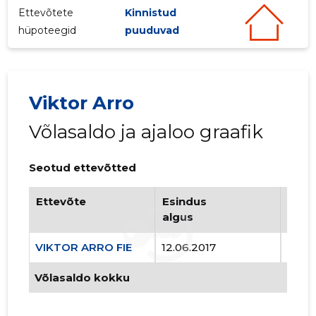
Ettevõtete
Kinnistud
hüpoteegid
puuduvad
Viktor Arro
Võlasaldo ja ajaloo graafik
Seotud ettevõtted
1
Ettevõte
Esindus
Esin
algus
lõpp
VIKTOR ARRO FIE
12.06.2017
..
Võlasaldo kokku