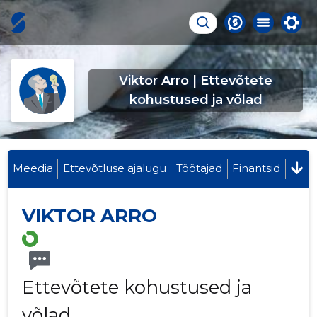
Viktor Arro | Ettevõtete
kohustused ja võlad
Meedia
Ettevõtluse ajalugu
Töötajad
Finantsid
VIKTOR ARRO
Ettevõtete kohustused ja
võlad