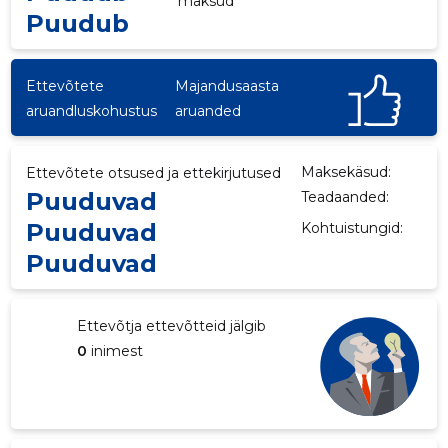
maksud
Puudub
Ettevõtete
Majandusaasta
aruandluskohustus
aruanded
Maksekäsud:
Ettevõtete otsused ja ettekirjutused
Puuduvad
Teadaanded:
Puuduvad
Kohtuistungid:
Puuduvad
Ettevõtja ettevõtteid jälgib
0
inimest