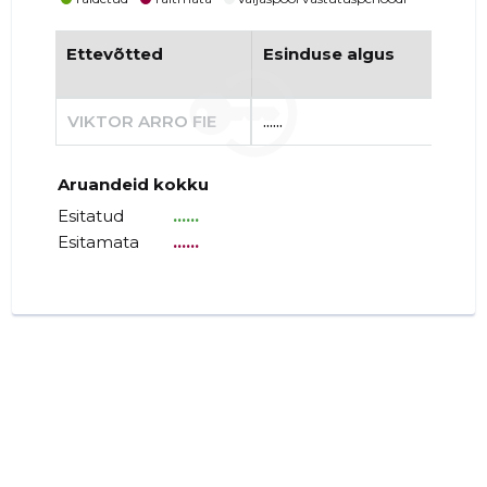
Ettevõtted
Esinduse algus
Es
VIKTOR ARRO FIE
......
......
Aruandeid kokku
Esitatud
......
Esitamata
......