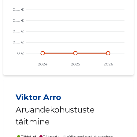
Viktor Arro
Aruandekohustuste
täitmine
Täidetud
Täitmata
Väljaspool vastutusperioodi