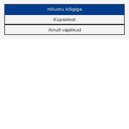
Nõustu kõigiga
Küpsistest
Ainult vajalikud
Storybook
Chrome laiendus
Storybooki laiendus ütleb Sulle, mis firma