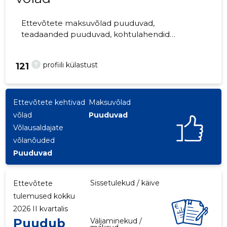
Ettevõtete maksuvõlad puuduvad,
teadaanded puuduvad, kohtulahendid
puuduvad, kohtuistungid puuduvad,
majandusaasta aruanded esitatud.
?
profiili külastust
121
Ettevõtteid jälgib 0 inimest.
Ettevõtete kehtivad
Maksuvõlad
võlad
Puuduvad
Võlausaldajate
võlanõuded
Puuduvad
Sissetulekud / käive
Ettevõtete
tulemused kokku
2026 II kvartalis
Puudub
Väljaminekud /