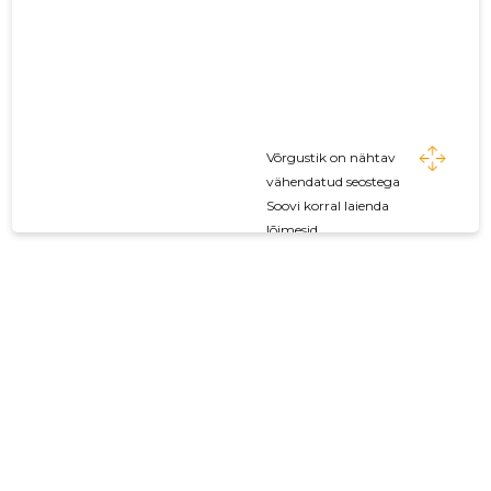
Võrgustik on nähtav
vähendatud seostega
Soovi korral laienda
lõimesid