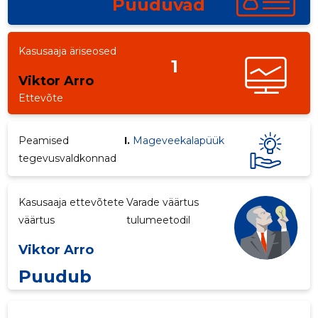
Puuduvad
Kasusaaja äriseosed
1
Viktor Arro
Ettevõte
Peamised
I.
Mageveekalapüük
tegevusvaldkonnad
Kasusaaja ettevõtete
Varade väärtus
väärtus
tulumeetodil
Viktor Arro
Puudub