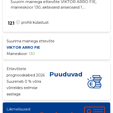
Suurim mainega ettevõte VIKTOR ARRO FIE,
maineskoor 130, aktiivseid äriseoseid 1.
Mageveekalapüük.
?
profiili külastust
121
Suurima mainega ettevõte
VIKTOR ARRO FIE
Maineskoor:
130
Ettevõtete
Puuduvad
prognooskäibed 2026
Suureneb 0 % võrra
võrreldes eelmise
aastaga
Liikmelisused