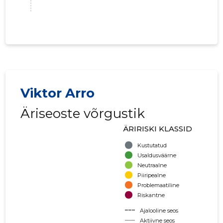
VIKTOR A
Viktor Arro
Usaldusv
Äriseoste võrgustik
ÄRIRISKI KLASSID
Kustutatud
Usaldusväärne
Neutraalne
Piiripealne
Problemaatiline
Riskantne
Ajalooline seos
Aktiivne seos