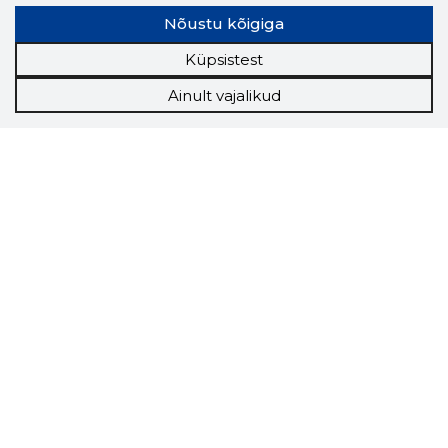
Nõustu kõigiga
Küpsistest
Ainult vajalikud
Storybook
Chrome laiendus
Storybooki laiendus ütleb Sulle, mis firma