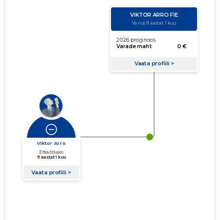
käibe suurus
võla suurus
Seoste laiendamine