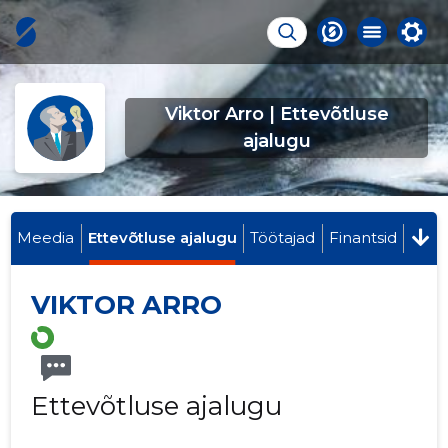
Viktor Arro | Ettevõtluse
ajalugu
Meedia
Ettevõtluse ajalugu
Töötajad
Finantsid
VIKTOR ARRO
Ettevõtluse ajalugu