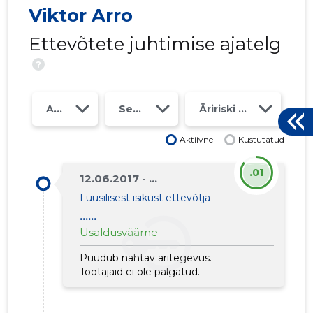
Viktor Arro
Ettevõtete juhtimise ajatelg
?
Aasta
Seosed
Äririski klass
Aktiivne
Kustutatud
.01
12.06.2017 - ...
1
Füüsilisest isikust ettevõtja
......
Usaldusväärne
Puudub nähtav äritegevus.
Töötajaid ei ole palgatud.