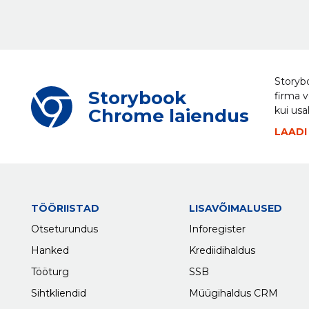
Storybo
Storybook
firma v
kui usa
Chrome laiendus
LAADI
TÖÖRIISTAD
LISAVÕIMALUSED
Otseturundus
Inforegister
Hanked
Krediidihaldus
Tööturg
SSB
Sihtkliendid
Müügihaldus CRM