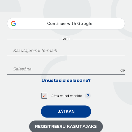
VÕI
Unustasid salasõna?
Jäta mind meelde
JÄTKAN
REGISTREERU KASUTAJAKS