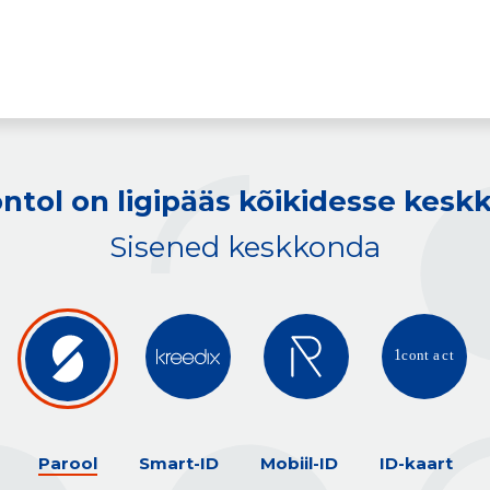
ntol on ligipääs kõikidesse kes
Sisened keskkonda
Parool
Smart-ID
Mobiil-ID
ID-kaart