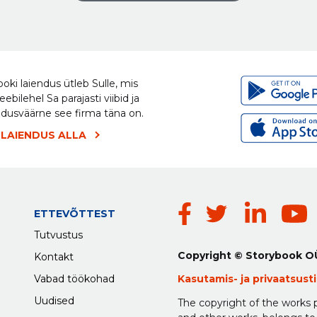
oki laiendus ütleb Sulle, mis
eebilehel Sa parajasti viibid ja
ldusväärne see firma täna on.
 LAIENDUS ALLA
ETTEVÕTTEST
Tutvustus
Copyright © Storybook O
Kontakt
Vabad töökohad
Kasutamis-
ja
privaatsus
Uudised
The copyright of the works p