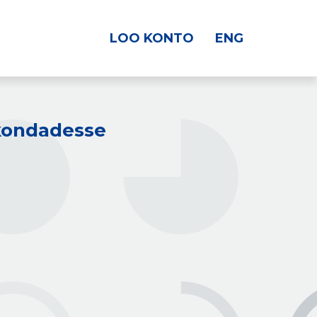
LOO KONTO
ENG
kkondadesse