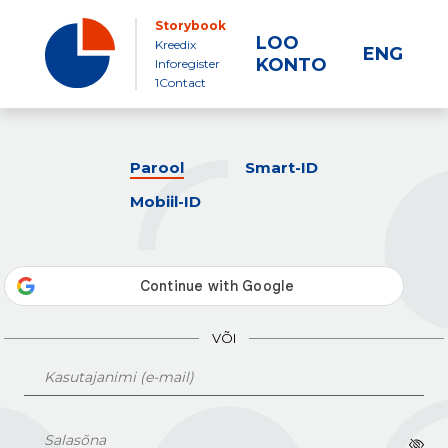
Storybook
LOO
Kreedix
ENG
KONTO
Inforegister
1Contact
Parool
Smart-ID
Mobiil-ID
VÕI