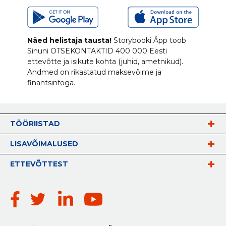
Näed helistaja tausta!
Storybooki Äpp toob
Sinuni
OTSEKONTAKTID
400 000 Eesti
ettevõtte ja isikute kohta (juhid, ametnikud).
Andmed on rikastatud maksevõime ja
finantsinfoga.
TÖÖRIISTAD
LISAVÕIMALUSED
ETTEVÕTTEST