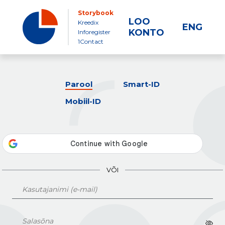
Storybook
LOO
Kreedix
ENG
KONTO
Inforegister
1Contact
Parool
Smart-ID
Mobiil-ID
VÕI