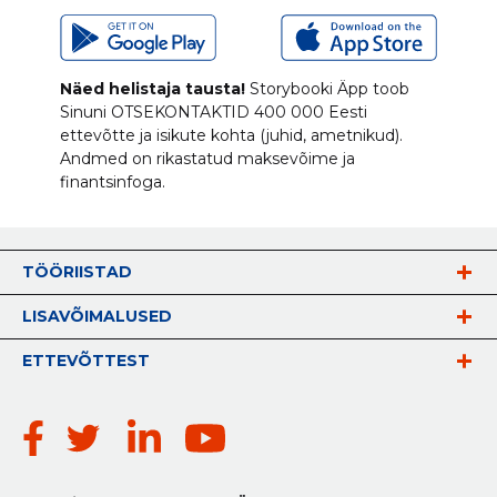
Näed helistaja tausta!
Storybooki Äpp toob
Sinuni
OTSEKONTAKTID
400 000 Eesti
ettevõtte ja isikute kohta (juhid, ametnikud).
Andmed on rikastatud maksevõime ja
finantsinfoga.
TÖÖRIISTAD
LISAVÕIMALUSED
ETTEVÕTTEST