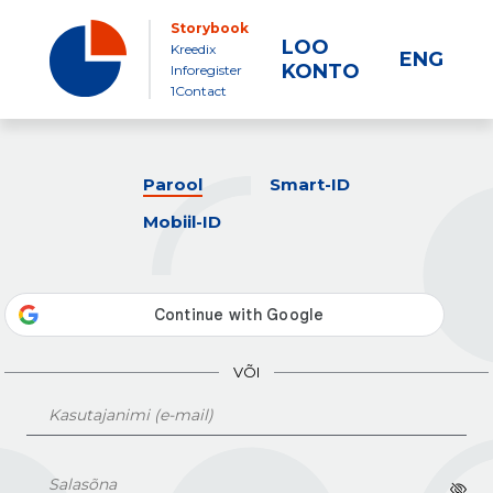
Storybook
LOO
Kreedix
ENG
KONTO
Inforegister
1Contact
Parool
Smart-ID
Mobiil-ID
VÕI