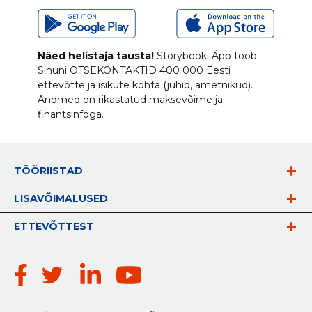
Näed helistaja tausta!
Storybooki Äpp toob
Sinuni
OTSEKONTAKTID
400 000 Eesti
ettevõtte ja isikute kohta (juhid, ametnikud).
Andmed on rikastatud maksevõime ja
finantsinfoga.
TÖÖRIISTAD
LISAVÕIMALUSED
ETTEVÕTTEST