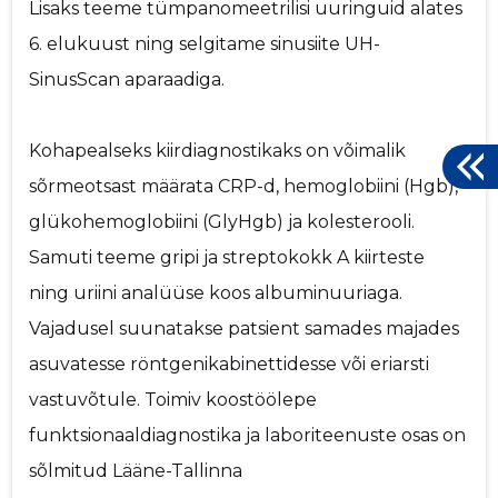
Lisaks teeme tümpanomeetrilisi uuringuid alates
6. elukuust ning selgitame sinusiite UH-
SinusScan aparaadiga.
Kohapealseks kiirdiagnostikaks on võimalik
sõrmeotsast määrata CRP-d, hemoglobiini (Hgb),
glükohemoglobiini (GlyHgb) ja kolesterooli.
Samuti teeme gripi ja streptokokk A kiirteste
ning uriini analüüse koos albuminuuriaga.
Vajadusel suunatakse patsient samades majades
asuvatesse röntgenikabinettidesse või eriarsti
vastuvõtule. Toimiv koostöölepe
funktsionaaldiagnostika ja laboriteenuste osas on
sõlmitud Lääne-Tallinna