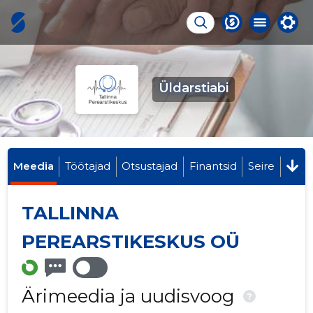
Üldarstiabi
Meedia
Töötajad
Otsustajad
Finantsid
Seire
TALLINNA
PEREARSTIKESKUS OÜ
Ärimeedia ja uudisvoog
?