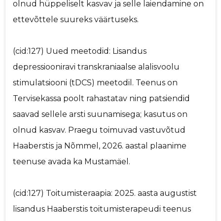
olnud hüppeliselt kasvav ja selle laiendamine on
ettevõttele suureks väärtuseks.
(cid:127) Uued meetodid: Lisandus
depressiooniravi transkraniaalse alalisvoolu
stimulatsiooni (tDCS) meetodil. Teenus on
Tervisekassa poolt rahastatav ning patsiendid
saavad sellele arsti suunamisega; kasutus on
olnud kasvav. Praegu toimuvad vastuvõtud
Haaberstis ja Nõmmel, 2026. aastal plaanime
teenuse avada ka Mustamäel.
(cid:127) Toitumisteraapia: 2025. aasta augustist
lisandus Haaberstis toitumisterapeudi teenus