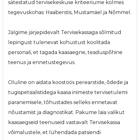
sätestatud tervisekeskuse kriteeriume kolmes
tegevuskohas: Haaberstis, Mustamäel ja Nõmmel.
Jälgime järjepidevalt Tervisekassaga sõlmitud
lepingust tulenevat kohustust koolitada
personali, et tagada kaasaegne, teaduspõhine
teenus ja ennetustegevus.
Oluline on aidata koostöös perearstide, õdede ja
tugispetsialistidega kaasa inimeste tervisetulemi
paranemisele, tõhustades selleks ennetavat
nõustamist ja diagnostikat. Pakume laia valikut
kaasaegseid teenuseid vastavalt Tervisekassa
võimalustele, et lühendada patsiendi