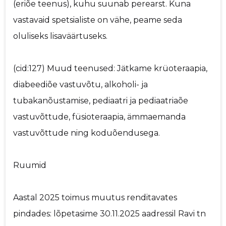
(eriõe teenus), kuhu suunab perearst. Kuna
vastavaid spetsialiste on vähe, peame seda
oluliseks lisaväärtuseks.
(cid:127) Muud teenused: Jätkame krüoteraapia,
diabeediõe vastuvõtu, alkoholi- ja
tubakanõustamise, pediaatri ja pediaatriaõe
vastuvõttude, füsioteraapia, ämmaemanda
vastuvõttude ning koduõendusega.
Ruumid
Aastal 2025 toimus muutus renditavates
pindades: lõpetasime 30.11.2025 aadressil Ravi tn