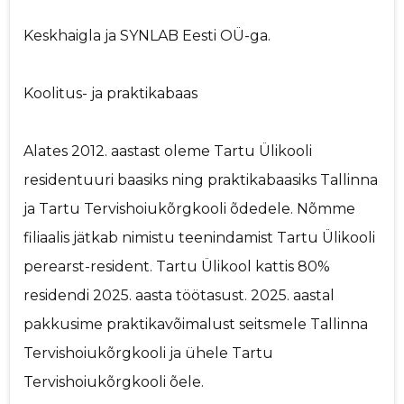
Keskhaigla ja SYNLAB Eesti OÜ-ga.
Koolitus- ja praktikabaas
Alates 2012. aastast oleme Tartu Ülikooli
residentuuri baasiks ning praktikabaasiks Tallinna
ja Tartu Tervishoiukõrgkooli õdedele. Nõmme
filiaalis jätkab nimistu teenindamist Tartu Ülikooli
perearst-resident. Tartu Ülikool kattis 80%
residendi 2025. aasta töötasust. 2025. aastal
pakkusime praktikavõimalust seitsmele Tallinna
Tervishoiukõrgkooli ja ühele Tartu
Tervishoiukõrgkooli õele.