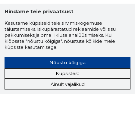
Hindame teie privaatsust
Kasutame küpsiseid teie sirvimiskogemuse
täiustamiseks, isikupärastatud reklaamide või sisu
pakkumiseks ja oma liikluse analüüsimiseks. Kui
klõpsate "nõustu kõigiga", nõustute kõikide meie
küpsiste kasutamisega.
Nõustu kõigiga
Küpsistest
Ainult vajalikud