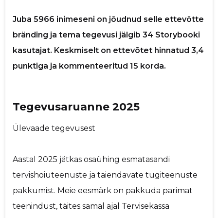
p
Juba 5966 inimeseni on jõudnud selle ettevõtte
bränding ja tema tegevusi jälgib 34 Storybooki
kasutajat. Keskmiselt on ettevõtet hinnatud 3,4
punktiga ja kommenteeritud 15 korda.
Saaja e-mail
Tegevusaruanne 2025
Sinu nimi
Ülevaade tegevusest
Sinu kommentaar
Aastal 2025 jätkas osaühing esmatasandi
tervishoiuteenuste ja täiendavate tugiteenuste
pakkumist. Meie eesmärk on pakkuda parimat
teenindust, täites samal ajal Tervisekassa