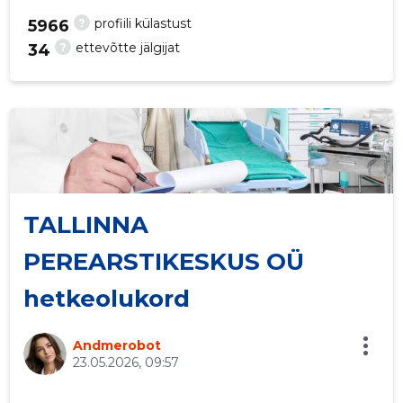
?
profiili külastust
5966
?
ettevõtte jälgijat
34
47
TALLINNA
PEREARSTIKESKUS OÜ
hetkeolukord
Andmerobot
23.05.2026, 09:57