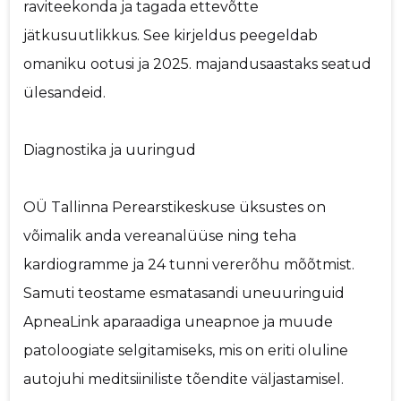
raviteekonda ja tagada ettevõtte
jätkusuutlikkus. See kirjeldus peegeldab
omaniku ootusi ja 2025. majandusaastaks seatud
ülesandeid.
Diagnostika ja uuringud
OÜ Tallinna Perearstikeskuse üksustes on
võimalik anda vereanalüüse ning teha
kardiogramme ja 24 tunni vererõhu mõõtmist.
Samuti teostame esmatasandi uneuuringuid
ApneaLink aparaadiga uneapnoe ja muude
patoloogiate selgitamiseks, mis on eriti oluline
autojuhi meditsiiniliste tõendite väljastamisel.