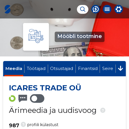
Mööbli tootmine
Meedia
Töötajad
Otsustajad
Finantsid
Seire
ICARES TRADE OÜ
Ärimeedia ja uudisvoog
?
?
profiili külastust
987