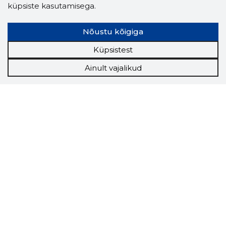
küpsiste kasutamisega.
Nõustu kõigiga
Küpsistest
Ainult vajalikud
Storybook
Chrome laiendus