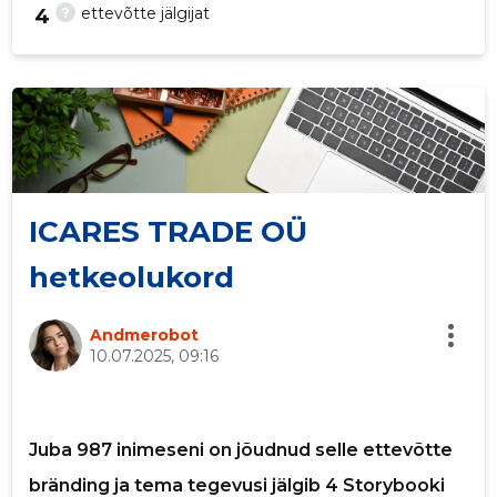
?
ettevõtte jälgijat
4
ICARES TRADE OÜ
Saaja e-mail
hetkeolukord
Sinu nimi
Andmerobot
10.07.2025, 09:16
Sinu kommentaar
Juba 987 inimeseni on jõudnud selle ettevõtte
bränding ja tema tegevusi jälgib 4 Storybooki