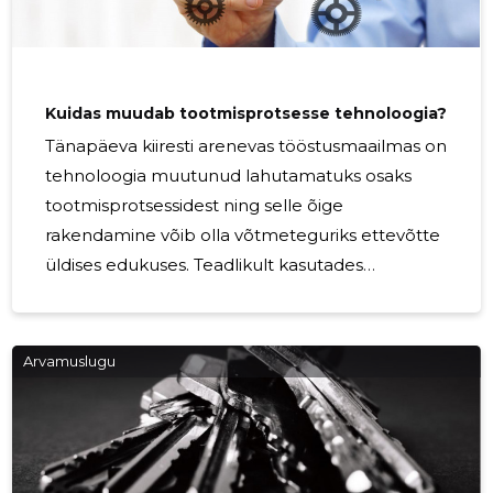
Kuidas muudab tootmisprotsesse tehnoloogia?
Tänapäeva kiiresti arenevas tööstusmaailmas on
tehnoloogia muutunud lahutamatuks osaks
tootmisprotsessidest ning selle õige
rakendamine võib olla võtmeteguriks ettevõtte
üldises edukuses. Teadlikult kasutades
digitaalseid lahendusi ja automatiseerimist, pole
võimalik mitte ainult protsesse optimeerida,
vaid ka tõsta efektiivsust ning saavutada
Arvamuslugu
märkimisväärseid konkurentsieeliseid.
Digitaalsed tööriistad ja automatiseeritud
süsteemid võimaldavad ettevõtetel täpsemalt
jälgida tootmisprotsesside kulgu ning