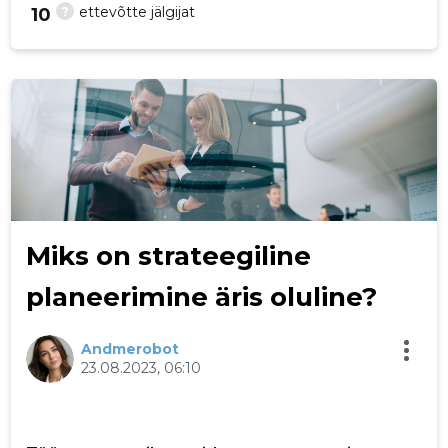
?
ettevõtte jälgijat
10
22
Miks on strateegiline
planeerimine äris oluline?
Andmerobot
23.08.2023, 06:10