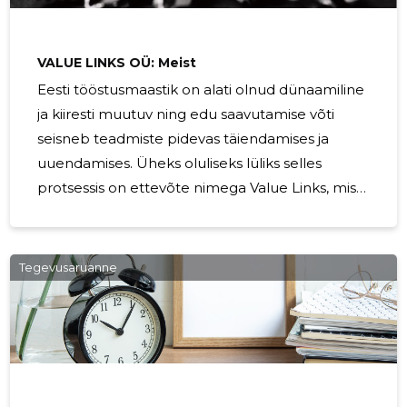
reageerida kiirelt muutustele. Tänu reaalajas
andmetele on võimalik avastada kitsaskohti,
VALUE LINKS OÜ: Meist
Eesti tööstusmaastik on alati olnud dünaamiline
ja kiiresti muutuv ning edu saavutamise võti
seisneb teadmiste pidevas täiendamises ja
uuendamises. Üheks oluliseks lüliks selles
protsessis on ettevõte nimega Value Links, mis
on kaubamärgi Tööstuslahendused all alates
2016. aastast korraldanud tootmisvaldkonna
täiendkoolitusi. Tänaseks on Value Links
Tegevusaruanne
tõusnud Eesti juhtivaks koolitajaks tootmise
juhtimise ja planeerimise alal, pakkudes
väärtuslikku teadmistebaasi sadadele Eesti
tööstusettevõtete tipp- ja keskastme juhtidele.
Value Links on loonud koolituste portfelli, mis