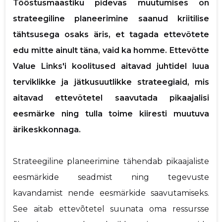
Tööstusmaastiku pidevas muutumises on
p
strateegiline planeerimine saanud kriitilise
Saaja e-mail
tähtsusega osaks äris, et tagada ettevõtete
Sinu nimi
edu mitte ainult täna, vaid ka homme. Ettevõtte
Value Links'i koolitused aitavad juhtidel luua
Sinu kommentaar
terviklikke ja jätkusuutlikke strateegiaid, mis
aitavad ettevõtetel saavutada pikaajalisi
eesmärke ning tulla toime kiiresti muutuva
ärikeskkonnaga.
Strateegiline planeerimine tähendab pikaajaliste
eesmärkide seadmist ning tegevuste
kavandamist nende eesmärkide saavutamiseks.
See aitab ettevõtetel suunata oma ressursse