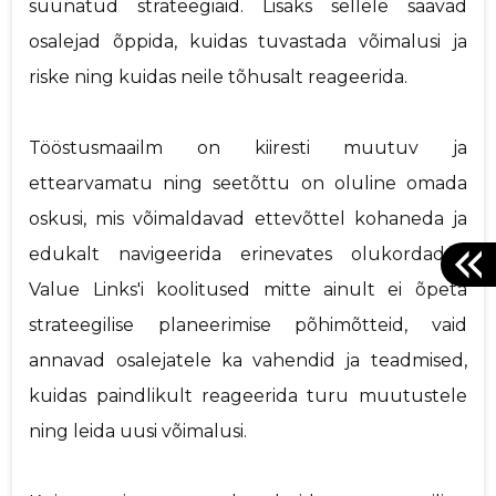
suunatud strateegiaid. Lisaks sellele saavad
osalejad õppida, kuidas tuvastada võimalusi ja
riske ning kuidas neile tõhusalt reageerida.
Tööstusmaailm on kiiresti muutuv ja
ettearvamatu ning seetõttu on oluline omada
oskusi, mis võimaldavad ettevõttel kohaneda ja
edukalt navigeerida erinevates olukordades.
Value Links'i koolitused mitte ainult ei õpeta
strateegilise planeerimise põhimõtteid, vaid
annavad osalejatele ka vahendid ja teadmised,
kuidas paindlikult reageerida turu muutustele
ning leida uusi võimalusi.