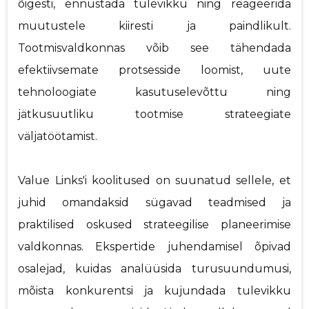
õigesti, ennustada tulevikku ning reageerida
muutustele kiiresti ja paindlikult.
Tootmisvaldkonnas võib see tähendada
efektiivsemate protsesside loomist, uute
tehnoloogiate kasutuselevõttu ning
jätkusuutliku tootmise strateegiate
väljatöötamist.
Value Links'i koolitused on suunatud sellele, et
juhid omandaksid sügavad teadmised ja
praktilised oskused strateegilise planeerimise
valdkonnas. Ekspertide juhendamisel õpivad
osalejad, kuidas analüüsida turusuundumusi,
mõista konkurentsi ja kujundada tulevikku