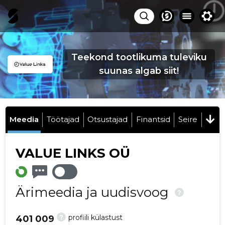
Teekond tootlikuma tuleviku
suunas algab siit!
Meedia
Töötajad
Otsustajad
Finantsid
Seire
VALUE LINKS OÜ
Ärimeedia ja uudisvoog
?
?
profiili külastust
401 009