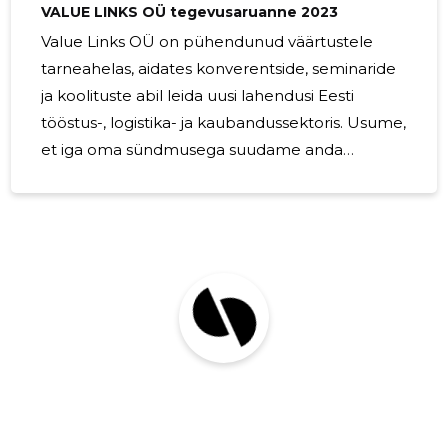
katavad laias spektris
VALUE LINKS OÜ tegevusaruanne 2023
Value Links OÜ on pühendunud väärtustele
tarneahelas, aidates konverentside, seminaride
ja koolituste abil leida uusi lahendusi Eesti
tööstus-, logistika- ja kaubandussektoris. Usume,
et iga oma sündmusega suudame anda
teadmisi ja ideid, mida ettevõtetes kasutades
suudetakse tegutseda efektiivsemalt ja luua
tarneahelas uusi väärtusi. 2023. aastal
korraldatud olulisim konverents oli „PROLOG
Tarneahelakonverents“. Koolitustest oli olulisim
täiendõppeprogrammi Tööstusakadeemia
läbiviimine. Ettevõtte peamised kulud olid
sündmustega seotud kulutused. 2024. aasta
fookuseks on jätkuvalt sündmuste