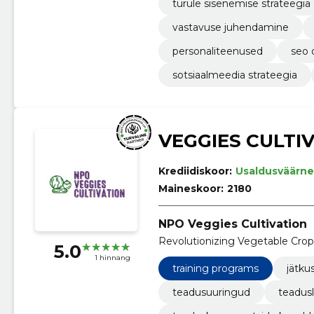
turule sisenemise strateegia
vastavuse juhendamine
personaliteenused
seo 
sotsiaalmeedia strateegia
VEGGIES CULTI
Krediidiskoor:
Usaldusväärne
Maineskoor:
2180
NPO Veggies Cultivation
Revolutionizing Vegetable Cro
5.0
1 hinnang
training programs
jätku
teadusuuringud
teadus