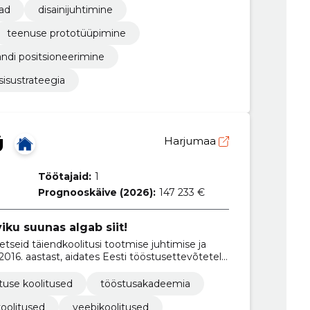
iad
disainijuhtimine
teenuse prototüüpimine
ändi positsioneerimine
sisustrateegia
Ü
Harjumaa
Töötajaid:
1
Prognooskäive (2026):
147 233 €
ku suunas algab siit!
seid täiendkoolitusi tootmise juhtimise ja
2016. aastast, aidates Eesti tööstusettevõtetel
vutada paremaid tulemusi.
tuse koolitused
tööstusakadeemia
oolitused
veebikoolitused