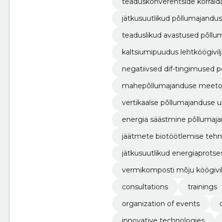
teaduskonverentside korral
jätkusuutlikud põllumajandu
teaduslikud avastused põllu
kaltsiumipuudus lehtköögivil
negatiivsed dif-tingimused 
mahepõllumajanduse meeto
vertikaalse põllumajanduse
energia säästmine põllumaj
jäätmete biotöötlemise tehn
jätkusuutlikud energiaprotse
vermikomposti mõju köögivil
consultations
trainings
organization of events
innovative technologies