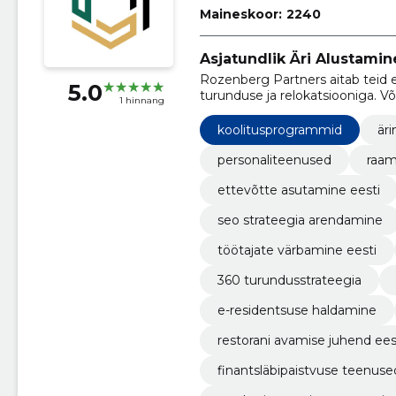
Maineskoor:
2240
Asjatundlik Äri Alustamin
Rozenberg Partners aitab teid 
5.0
turunduse ja relokatsiooniga. 
1 hinnang
koolitusprogrammid
är
personaliteenused
raam
ettevõtte asutamine eesti
seo strateegia arendamine
töötajate värbamine eesti
360 turundusstrateegia
e-residentsuse haldamine
restorani avamise juhend ees
finantsläbipaistvuse teenuse