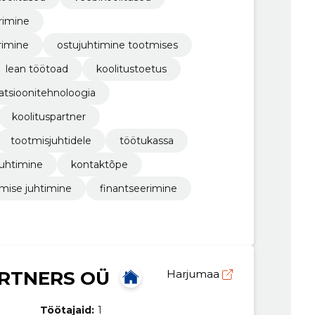
rimine
rimine
ostujuhtimine tootmises
lean töötoad
koolitustoetus
atsioonitehnoloogia
koolituspartner
tootmisjuhtidele
töötukassa
juhtimine
kontaktõpe
mise juhtimine
finantseerimine
RTNERS OÜ
Harjumaa
Töötajaid:
1