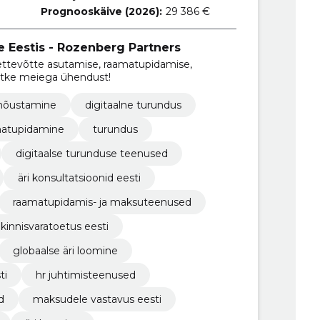
Prognooskäive (2026):
29 386 €
e Eestis - Rozenberg Partners
ettevõtte asutamise, raamatupidamise,
Võtke meiega ühendust!
inõustamine
digitaalne turundus
atupidamine
turundus
digitaalse turunduse teenused
äri konsultatsioonid eesti
raamatupidamis- ja maksuteenused
kinnisvaratoetus eesti
globaalse äri loomine
ti
hr juhtimisteenused
d
maksudele vastavus eesti