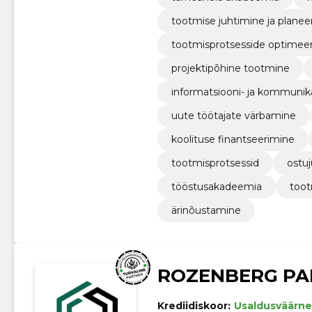
tootmise juhtimine ja planee
tootmisprotsesside optimee
projektipõhine tootmine
informatsiooni- ja kommunik
uute töötajate värbamine
koolituse finantseerimine
tootmisprotsessid
ostu
tööstusakadeemia
toot
ärinõustamine
ROZENBERG PA
Krediidiskoor:
Usaldusväärne