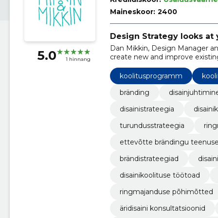
Maineskoor:
2400
Design Strategy looks at 
Dan Mikkin, Design Manager an
5.0
create new and improve existin
1 hinnang
one company at a time.
koolitusprogramm
kool
bränding
disainjuhtimin
disainistrateegia
disaini
turundusstrateegia
rin
ettevõtte brändingu teenus
brändistrateegiad
disai
disainikoolituse töötoad
ringmajanduse põhimõtted
äridisaini konsultatsioonid