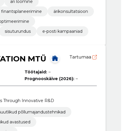
äri loomine
finantsplaneerimine
ärikonsultatsioon
optimeerimine
sisuturundus
e-posti kampaaniad
VATION MTÜ
Tartumaa
Töötajaid:
–
Prognooskäive (2026):
–
ps Through Innovative R&D
suutlikud põllumajandustehnikad
likud avastused