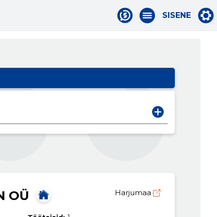
SISENE
N OÜ
Harjumaa