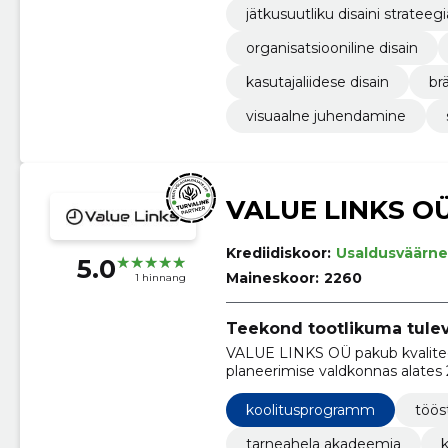
jätkusuutliku disaini strateeg
organisatsiooniline disain
kasutajaliidese disain
br
visuaalne juhendamine
VALUE LINKS O
Krediidiskoor:
Usaldusväärne
5.0
Maineskoor:
2260
1 hinnang
Teekond tootlikuma tulevi
VALUE LINKS OÜ pakub kvaliteet
planeerimise valdkonnas alates 
tugevdada oma teadmisi ja saa
koolitusprogramm
töös
tarneahela akadeemia
k