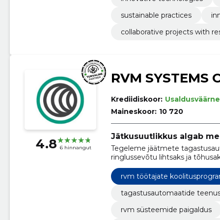
sustainable practices
in
collaborative projects with re
RVM SYSTEMS 
Krediidiskoor:
Usaldusväärne
Maineskoor:
10 720
Jätkusuutlikkus algab mei
4.8
Tegeleme jäätmete tagastusau
6 hinnangut
ringlussevõtu lihtsaks ja tõhusa
rvm töötajate koolitusprog
tagastusautomaatide teenu
rvm süsteemide paigaldus