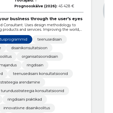
Töötajaid:
1
Prognooskäive (2026):
45 428 €
your business through the user's eyes
d Consultant. Uses design methodology to
g products and services. Improving the world,
itusprogrammid
teenusedisain
e
disainikonsultatsioon
koolitus
organisatsioonidisain
gmajandus
ringdisain
ed
teenusedisaini konsultatsioonid
nistrateegia arendamine
turundusstrateegia konsultatsioonid
ringdisaini praktikad
innovatiivne disainikoolitus