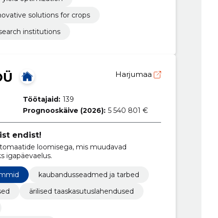
novative solutions for crops
search institutions
OÜ
Harjumaa
Töötajaid:
139
Prognooskäive (2026):
5 540 801 €
st endist!
tomaatide loomisega, mis muudavad
ks igapäevaelus.
rammid
kaubandusseadmed ja tarbed
sed
ärilised taaskasutuslahendused