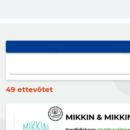
49 ettevõtet
MIKKIN & MIKKI
Krediidiskoor:
Usaldusväärne