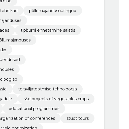
damine
stehnikad
põllumajandusuuringud
majanduses
jades
tipburni ennetamine salatis
põllumajanduses
did
 uuendused
anduses
oloogiad
ssid
teraviljatootmise tehnoloogia
jadele
r&d projects of vegetables crops
educational programmes
organization of conferences
studt tours
yield optimization