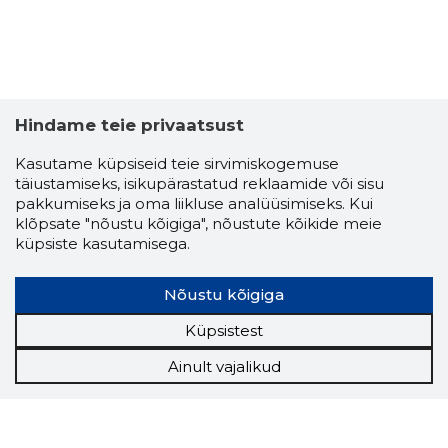
Hindame teie privaatsust
Kasutame küpsiseid teie sirvimiskogemuse
täiustamiseks, isikupärastatud reklaamide või sisu
pakkumiseks ja oma liikluse analüüsimiseks. Kui
klõpsate "nõustu kõigiga", nõustute kõikide meie
küpsiste kasutamisega.
Nõustu kõigiga
Küpsistest
Ainult vajalikud