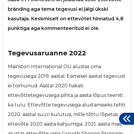
bränding aga tema tegevusi ei jälgi ükski
k
kasutaja. Keskmiselt on ettevõtet hinnatud 4,8
punktiga aga kommenteeritud ei ole.
Tegevusaruanne 2022
Mainston International OÜ alustas oma
tegevusega 2019. aastal. Esimesel aastal tegevust
ei toimunud. Aastal 2020 hakati
ettevõttetegevusega pihta ja aasta lõpus teeniti
ka tulu. Ettevõtte tegevusega alustamiseks tehti
2020. aastal suuri kulutusi, mille tõttu lõpetas
ettevõte 2020 aasta kahjumiga. 2021. aasta mais
alustas ettevõtte oma Growth Sharing Program-