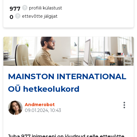
?
profiili külastust
977
?
ettevõtte jälgijat
0
MAINSTON INTERNATIONAL
OÜ hetkeolukord
Saaja e-mail
Andmerobot
09.01.2024, 10:43
Sinu nimi
Juba 977 inimeseni on jõudnud selle ettevõtte
Sinu kommentaar