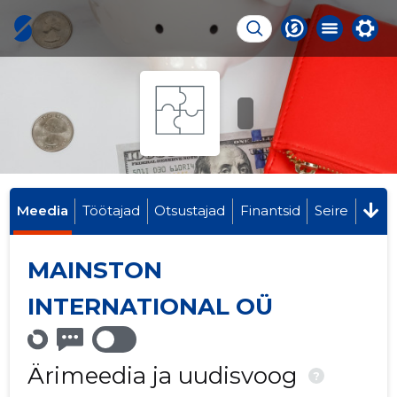
Meedia
Töötajad
Otsustajad
Finantsid
Seire
MAINSTON
INTERNATIONAL OÜ
Ärimeedia ja uudisvoog
?