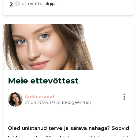
?
ettevõtte jälgijat
2
19
Meie ettevõttest
Andmerobot
27.04.2026, 07:51
(redigeeritud)
Oled unistanud terve ja särava nahaga? Soovid