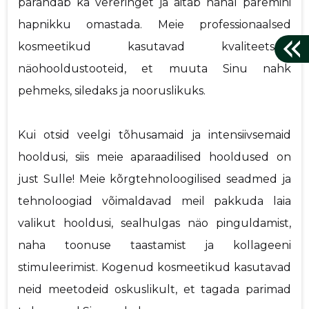
parandab ka vereringet ja aitab nahal paremini
hapnikku omastada. Meie professionaalsed
kosmeetikud kasutavad kvaliteetseid
näohooldustooteid, et muuta Sinu nahk
pehmeks, siledaks ja nooruslikuks.
Kui otsid veelgi tõhusamaid ja intensiivsemaid
hooldusi, siis meie aparaadilised hooldused on
just Sulle! Meie kõrgtehnoloogilised seadmed ja
tehnoloogiad võimaldavad meil pakkuda laia
valikut hooldusi, sealhulgas näo pinguldamist,
naha toonuse taastamist ja kollageeni
stimuleerimist. Kogenud kosmeetikud kasutavad
neid meetodeid oskuslikult, et tagada parimad