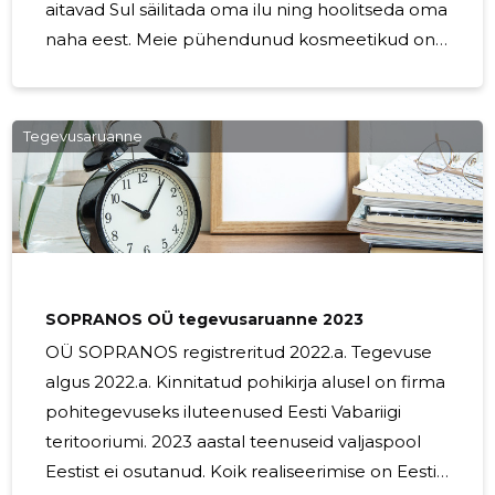
aitavad Sul säilitada oma ilu ning hoolitseda oma
naha eest. Meie pühendunud kosmeetikud on
kõrgelt kvalifitseeritud ja omavad rikkalikku
kogemust, et pakkuda Sulle parimaid lahendusi
Sinu naha vajadustele. Meie usaldusväärsed
Tegevusaruanne
kosmeetilised teenused keskenduvad Sinu
naha tervise ja ilu parandamisele.
Näohooldused on üks meie olulisemaid
teenuseid, kus meie kogenud kosmeetikud
kohandavad ravi vastavalt Sinu naha
individuaalsetele vajadustele. Kasutame ainult
SOPRANOS OÜ tegevusaruanne 2023
OÜ SOPRANOS registreritud 2022.a. Tegevuse
algus 2022.a. Kinnitatud pohikirja alusel on firma
pohitegevuseks iluteenused Eesti Vabariigi
teritooriumi. 2023 aastal teenuseid valjaspool
Eestist ei osutanud. Koik realiseerimise on Eesti