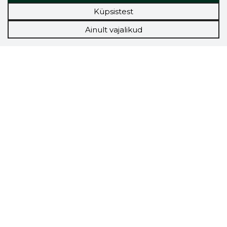
Küpsistest
Ainult vajalikud
Storybook
Chrome laiendus
Storybooki laiendus ütleb Sulle, mis firma
veebilehel Sa parajasti viibid ja kui usaldusväärne
see firma täna on.
LAADI LAIENDUS ALLA