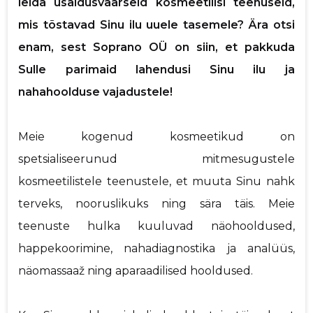
leida usaldusväärseid kosmeetilisi teenuseid,
p
mis tõstavad Sinu ilu uuele tasemele? Ära otsi
enam, sest Soprano OÜ on siin, et pakkuda
Saaja e-mail
Sulle parimaid lahendusi Sinu ilu ja
nahahoolduse vajadustele!
Sinu nimi
Meie kogenud kosmeetikud on
Sinu kommentaar
spetsialiseerunud mitmesugustele
kosmeetilistele teenustele, et muuta Sinu nahk
terveks, nooruslikuks ning sära täis. Meie
teenuste hulka kuuluvad näohooldused,
happekoorimine, nahadiagnostika ja analüüs,
näomassaaž ning aparaadilised hooldused.