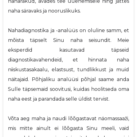
naharakud, avades tee uuenemisele ning jättes
naha säravaks ja nooruslikuks.
Nahadiagnostika ja -analüüs on oluline samm, et
mõista täpselt Sinu naha seisundit. Meie
eksperdid kasutavad täpseid
diagnostikavahendeid, et hinnata naha
niiskustasakaalu, elastsust, tundlikkust ja muid
näitajaid. Põhjaliku analüüsi põhjal saame anda
Sulle täpsemaid soovitusi, kuidas hoolitseda oma
naha eest ja parandada selle üldist tervist.
Võta aeg maha ja naudi lõõgastavat näomassaaži,
mis mitte ainult ei lõõgasta Sinu meeli, vaid