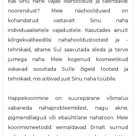
Kas Sinu nahk vajab lisahooldust ja täiendavat
noorendust? Meie näohooldused on
kohandatud vastavalt Sinu naha
individuaalsetele vajadustele. Kasutades ainult
kõrgekvaliteedilisi nahahooldustooteid ja -
tehnikaid, aitame Sul saavutada sileda ja terve
jumega naha. Meie kogenud kosmeetikud
oskavad soovitada Sulle õigeid tooteid ja
tehnikaid, mis sobivad just Sinu naha tüübile.
Happekoorimine on suurepärane võimalus
vabaneda nahaprobleemidest, nagu akne,
pigmendilaigud või ebaühtlane nahatoon. Meie
koorimismeetodid eemaldavad õrnalt surnud