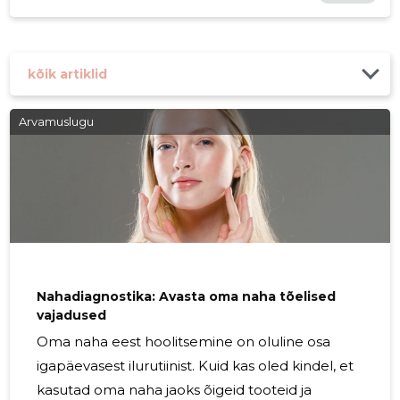
kõik artiklid
Arvamuslugu
Nahadiagnostika: Avasta oma naha tõelised
vajadused
Oma naha eest hoolitsemine on oluline osa
igapäevasest ilurutiinist. Kuid kas oled kindel, et
kasutad oma naha jaoks õigeid tooteid ja