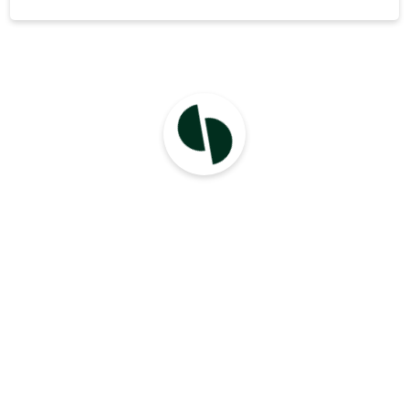
piires. Osauhingu juhatus koosneb uhest
liikmest. 2023aastal kaive moodustas- 41198
eurot 2023.aastal töötajate töötasufond oli 11253
eurot s.h juhatuse .liikmele maksti -300
euro.Keskmine toojatale arv on 1 inimest.
Aruandeaastal investeringuld materiaalsesse
pohivarasse ei tehtud. Aastaaruande
koostamisperioodil olulisi sundmusi.mis ei
kajastu raamatupidamise