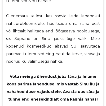
tulemused Sinu nahale.
Olenemata sellest, kas soovid leida lahendusi
nahaprobleemidele, hoolitseda oma naha eest
või lihtsalt hellitada end lõõgastava hooldusega,
siis Soprano on Sinu jaoks õige valik. Meie
kogenud kosmeetikud aitavad Sul saavutada
parimad tulemused ning nautida terve, särava ja
noorusliku välimusega nahka.
Võta meiega ühendust juba täna ja leiame
koos parima lahenduse, mis vastab Sinu ilu ja
nahahoolduse vajadustele. Avasta uus sära ja
tunne end enesekindlalt oma kaunis nahas!