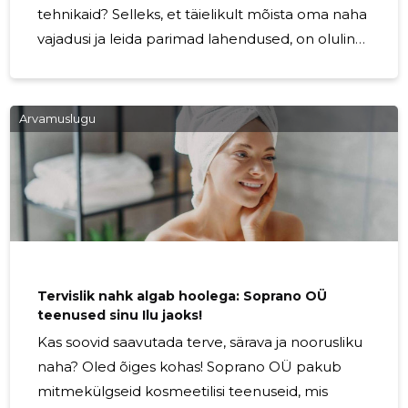
tehnikaid? Selleks, et täielikult mõista oma naha
vajadusi ja leida parimad lahendused, on oluline
läbida nahadiagnostika. Soprano OÜ pakub
professionaalset nahadiagnostikat, mis aitab
avastada Sinu naha tõelised vajadused ning
Arvamuslugu
tagab parima hoolduse ja tulemused.
Nahadiagnostika on sügavamal tasemel naha
analüüs, mis võimaldab hinnata naha seisundit
mitmete oluliste näitajate alusel. Meie kogenud
kosmeetikud kasutavad täpseid
diagnostikavahendeid, et mõõta
Tervislik nahk algab hoolega: Soprano OÜ
teenused sinu Ilu jaoks!
Kas soovid saavutada terve, särava ja noorusliku
naha? Oled õiges kohas! Soprano OÜ pakub
mitmekülgseid kosmeetilisi teenuseid, mis