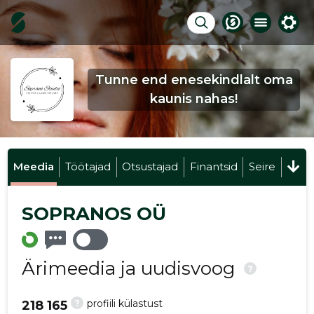
Tunne end enesekindlalt oma
kaunis nahas!
Meedia
Töötajad
Otsustajad
Finantsid
Seire
SOPRANOS OÜ
Ärimeedia ja uudisvoog
?
?
profiili külastust
218 165