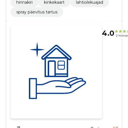
hinnakiri
kinkekaart
lahtiolekuajad
spray päevitus tartus
4.0
2 hinna