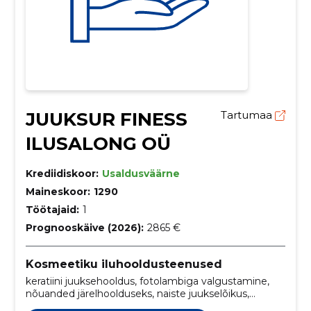
JUUKSUR FINESS
Tartumaa
ILUSALONG OÜ
Krediidiskoor:
Usaldusväärne
Maineskoor:
1290
Töötajaid:
1
Prognooskäive (2026):
2865 €
Kosmeetiku iluhooldusteenused
keratiini juuksehooldus, fotolambiga valgustamine,
nõuanded järelhoolduseks, naiste juukselõikus,
kuuma kääri lõikus, värvimine ja föönisoeng,