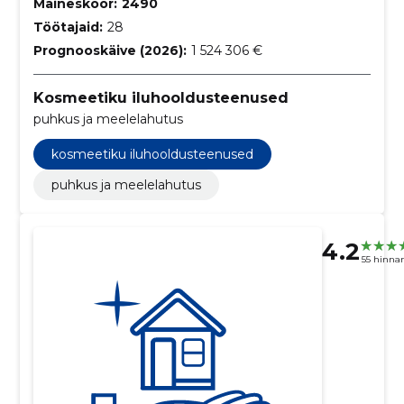
Maineskoor:
2490
Töötajaid:
28
Prognooskäive (2026):
1 524 306 €
Kosmeetiku iluhooldusteenused
puhkus ja meelelahutus
kosmeetiku iluhooldusteenused
puhkus ja meelelahutus
4.2
55 hinna