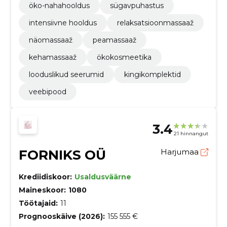
öko-nahahooldus
sügavpuhastus
intensiivne hooldus
relaksatsioonmassaaž
näomassaaž
peamassaaž
kehamassaaž
ökokosmeetika
looduslikud seerumid
kingikomplektid
veebipood
3.4
21 hinnangut
FORNIKS OÜ
Harjumaa
Krediidiskoor:
Usaldusväärne
Maineskoor:
1080
Töötajaid:
11
Prognooskäive (2026):
155 555 €