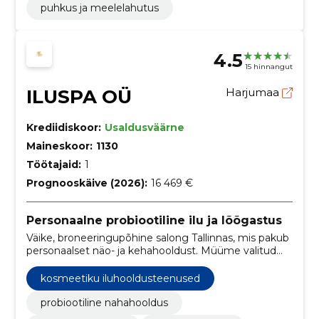
puhkus ja meelelahutus
4.5
15 hinnangut
ILUSPA OÜ
Harjumaa
Krediidiskoor:
Usaldusväärne
Maineskoor:
1130
Töötajaid:
1
Prognooskäive (2026):
16 469 €
Personaalne probiootiline ilu ja lõõgastus
Väike, broneeringupõhine salong Tallinnas, mis pakub
personaalset näo- ja kehahooldust. Müüme valitud
loodus- ja probiootilisi nahahooldustooteid nii salongis
kui e-poes.
kosmeetiku iluhooldusteenused
probiootiline nahahooldus