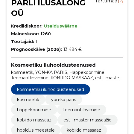
PÄRLI ILUSALONG
Tartumaa
OÜ
Krediidiskoor:
Usaldusväärne
Maineskoor:
1260
Töötajaid:
1
Prognooskäive (2026):
13 484 €
Kosmeetiku iluhooldusteenused
kosmeetik, YON-KA PARIS, Happekoorimine,
Teemantlihvimine, KOBIIDO MASSAAZ, est - master
massaažid, hooldus meestele, kobiido massaaz,
pinguldav, mikrovananemist ennetav
kosmeetiku iluhooldusteenused
kosmeetik
yon-ka paris
happekoorimine
teemantlihvimine
kobiido massaaz
est - master massaažid
hooldus meestele
kobiido massaaz