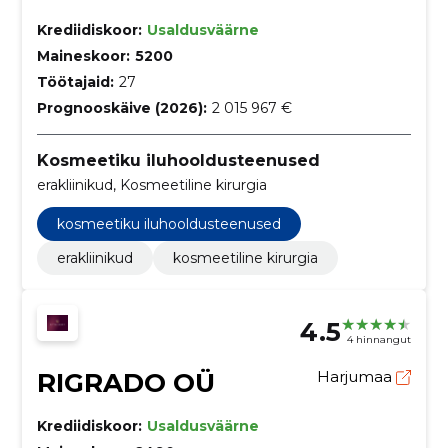
Krediidiskoor:
Usaldusväärne
Maineskoor:
5200
Töötajaid:
27
Prognooskäive (2026):
2 015 967 €
Kosmeetiku iluhooldusteenused
erakliinikud, Kosmeetiline kirurgia
kosmeetiku iluhooldusteenused
erakliinikud
kosmeetiline kirurgia
4.5
4 hinnangut
RIGRADO OÜ
Harjumaa
Krediidiskoor:
Usaldusväärne