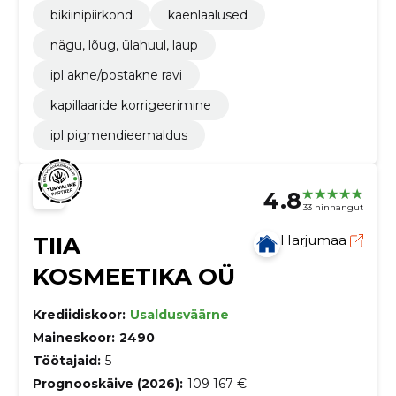
bikiinipiirkond
kaenlaalused
nägu, lõug, ülahuul, laup
ipl akne/postakne ravi
kapillaaride korrigeerimine
ipl pigmendieemaldus
4.8
33 hinnangut
TIIA
Harjumaa
KOSMEETIKA OÜ
Krediidiskoor:
Usaldusväärne
Maineskoor:
2490
Töötajaid:
5
Prognooskäive (2026):
109 167 €