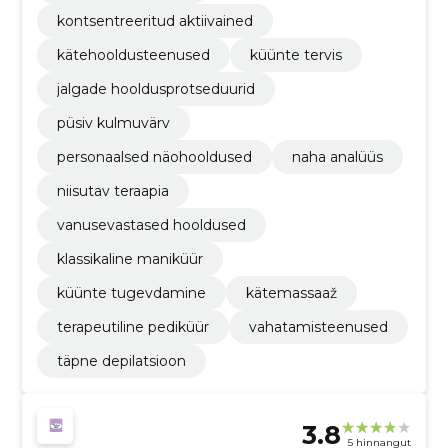
kontsentreeritud aktiivained
kätehooldusteenused
küünte tervis
jalgade hooldusprotseduurid
püsiv kulmuvärv
personaalsed näohooldused
naha analüüs
niisutav teraapia
vanusevastased hooldused
klassikaline maniküür
küünte tugevdamine
kätemassaaž
terapeutiline pediküür
vahatamisteenused
täpne depilatsioon
3.8
5 hinnangut