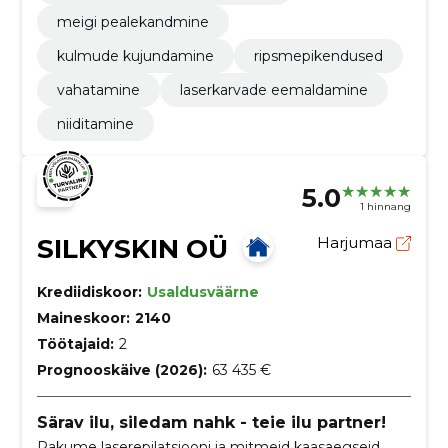
meigi pealekandmine
kulmude kujundamine
ripsmepikendused
vahatamine
laserkarvade eemaldamine
niiditamine
5.0
1 hinnang
SILKYSKIN OÜ
Harjumaa
Krediidiskoor:
Usaldusväärne
Maineskoor:
2140
Töötajaid:
2
Prognooskäive (2026):
63 435 €
Särav ilu, siledam nahk - teie ilu partner!
Pakume laserepilatsiooni ja mitmeid kaasaegseid