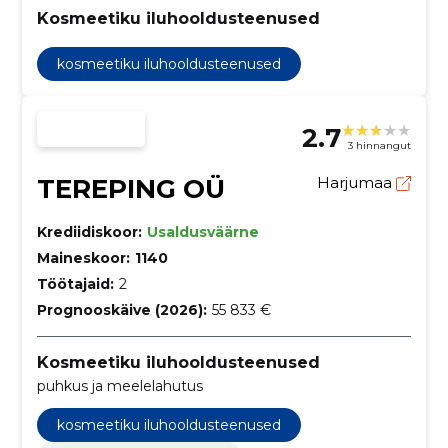
Kosmeetiku iluhooldusteenused
kosmeetiku iluhooldusteenused
2.7
3 hinnangut
TEREPING OÜ
Harjumaa
Krediidiskoor:
Usaldusväärne
Maineskoor:
1140
Töötajaid:
2
Prognooskäive (2026):
55 833 €
Kosmeetiku iluhooldusteenused
puhkus ja meelelahutus
kosmeetiku iluhooldusteenused