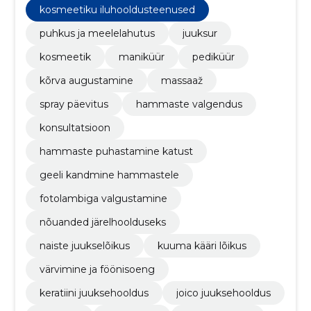
Kinkekaart, spray päevitus tartus, Lahtiolekuajad, geeli
kosmeetiku iluhooldusteenused
kandmine hammastele
puhkus ja meelelahutus
juuksur
kosmeetik
maniküür
pediküür
kõrva augustamine
massaaž
spray päevitus
hammaste valgendus
konsultatsioon
hammaste puhastamine katust
geeli kandmine hammastele
fotolambiga valgustamine
nõuanded järelhoolduseks
naiste juukselõikus
kuuma kääri lõikus
värvimine ja föönisoeng
keratiini juuksehooldus
joico juuksehooldus