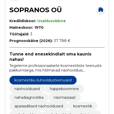
SOPRANOS OÜ
Krediidiskoor:
Usaldusväärne
Maineskoor:
1970
Töötajaid:
3
Prognooskäive (2026):
37 788 €
Tunne end enesekindlalt oma kaunis
nahas!
Tegeleme professionaalsete kosmeetiliste teenuste
pakkumisega, mis hõlmavad näohooldusi,
happekoorimist, nahadiagnostikat, näomassaaži ja
aparaadilisi hooldusi, aidates klientidel saavutada
kosmeetiku iluhooldusteenused
tervisliku, särava ja noorusliku naha.
näohooldused
happekoorimine
nahadiagnostika
näomassaaž
aparaadilised näohooldused
kosmeetik