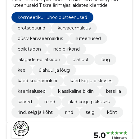
iluteenuseid Tiskre ärimajas, aidates klientidel
saavutada püsivalt sileda naha ja enesekindluse.
kosmeetiku iluhooldusteenused
protseduurid
karvaeemaldus
püsiv karvaeemaldus
iluteenused
epilatsioon
näo piirkond
jalagade epilatsioon
ülahuul
lõug
kael
ülahuul ja lõug
käed küünarnukini
käed kogu pikkuses
kaenlaalused
klassikaline bikiin
brasiilia
sääred
reied
jalad kogu pikkuses
rind, selg ja kõht
rind
selg
kõht
5.0
1 hinnang