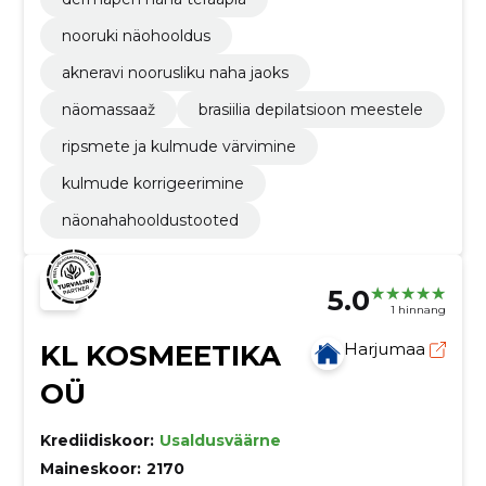
nooruki näohooldus
akneravi noorusliku naha jaoks
näomassaaž
brasiilia depilatsioon meestele
ripsmete ja kulmude värvimine
kulmude korrigeerimine
näonahahooldustooted
5.0
1 hinnang
KL KOSMEETIKA
Harjumaa
OÜ
Krediidiskoor:
Usaldusväärne
Maineskoor:
2170