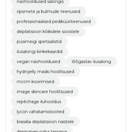
näohooldused salongis
ripsmete ja kulmude teenused
professionaalsed pediküüriteenused
depilatsioon kõikidele soostele
püsimeigi spetsialistid
ilusalongi kinkekaardid
vegan näohooldused
lõõgastav ilusalong
hydrojelly maski hoolitsused
mccm koorimised
image skincare hoolitsused
repêchage iluhooldus
lycon vahatamistooted
brasiilia depilatsioon naistele
dermapen naha teraapia