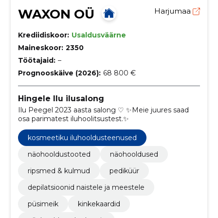
WAXON OÜ
Harjumaa
Krediidiskoor:
Usaldusväärne
Maineskoor:
2350
Töötajaid:
–
Prognooskäive (2026):
68 800 €
Hingele Ilu ilusalong
Ilu Peegel 2023 aasta salong ♡ ✨Meie juures saad
osa parimatest iluhoolitsustest.✨
kosmeetiku iluhooldusteenused
näohooldustooted
näohooldused
ripsmed & kulmud
pediküür
depilatsioonid naistele ja meestele
püsimeik
kinkekaardid