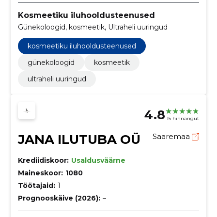
Kosmeetiku iluhooldusteenused
Günekoloogid, kosmeetik, Ultraheli uuringud
kosmeetiku iluhooldusteenused
günekoloogid
kosmeetik
ultraheli uuringud
4.8
15 hinnangut
JANA ILUTUBA OÜ
Saaremaa
Krediidiskoor:
Usaldusväärne
Maineskoor:
1080
Töötajaid:
1
Prognooskäive (2026):
–