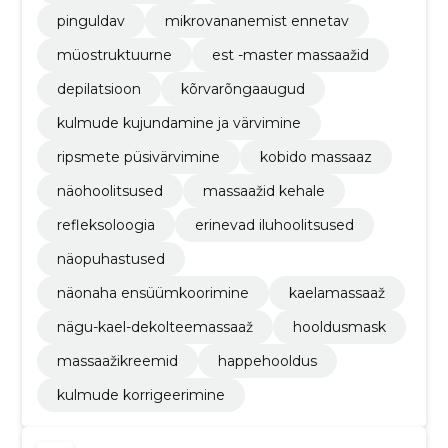
pinguldav
mikrovananemist ennetav
müostruktuurne
est -master massaažid
depilatsioon
kõrvarõngaaugud
kulmude kujundamine ja värvimine
ripsmete püsivärvimine
kobido massaaz
näohoolitsused
massaažid kehale
refleksoloogia
erinevad iluhoolitsused
näopuhastused
näonaha ensüümkoorimine
kaelamassaaž
nägu-kael-dekolteemassaaž
hooldusmask
massaažikreemid
happehooldus
kulmude korrigeerimine