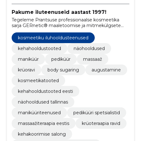
Pakume iluteenuseid aastast 1997!
Tegeleme Prantsuse professionaalse kosmeetika
sarja GERnetic® maaletoomise ja mitmekülgsete
iluhooldusteenuste pakkumisega Tiia Ilusalongis.
kosmeetiku iluhooldusteenused
kehahooldustooted
näohooldused
maniküür
pediküür
massaaž
krüoravi
body sugaring
augustamine
kosmeetikatooted
kehahooldustooted eesti
näohooldused tallinnas
maniküüriteenused
pediküüri spetsialistid
massaažiteraapia eestis
krüoteraapia ravid
kehakoorimise salong