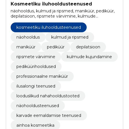
Kosmeetiku iluhooldusteenused
näohooldus, kulmud ja ripsmed, maniküür, pediküür,
depilatsioon, ripsmete värvimine, kulmude
kujundamine, pediküürihooldused, professionaalne
maniküür, ilusalongi teenused
kosmeetiku iluhooldusteenused
näohooldus
kulmud ja ripsmed
maniküür
pediküür
depilatsioon
ripsmete värvimine
kulmude kujundamine
pediküürihooldused
professionaalne maniküür
ilusalongi teenused
looduslikud nahahooldustooted
näohooldusteenused
karvade eemaldamise teenused
ainhoa kosmeetika