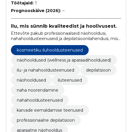
Töötajaid:
1
Prognooskäive (2026):
–
Ilu, mis sünnib kvaliteedist ja hoolivusest.
Ettevõte pakub professionaalseid näohooldusi,
nahahooldusteenuseid ja depilatsioonilahendusi, mis
on kohandatud kliendi vajadustele. Fookuses on
kvaliteet, heaolu ning kaasaegsed tehnikad, mis
kosmeetiku iluhooldusteenused
aitavad saavutada terve ja särava naha.
näohooldused (wellness ja aparaadihooldused)
ilu- ja nahahooldusteenused
depilatsioon
näohooldused
iluteenused
naha noorendamine
nahahooldusteenused
karvade eemaldamise teenused
professionaalne depilatsioon
aparaatne näohooldus