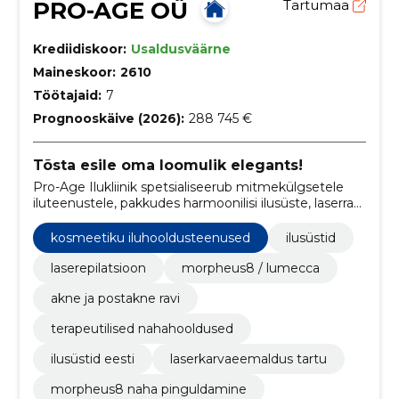
PRO-AGE OÜ
Tartumaa
Krediidiskoor:
Usaldusväärne
Maineskoor:
2610
Töötajaid:
7
Prognooskäive (2026):
288 745 €
Tõsta esile oma loomulik elegants!
Pro-Age Ilukliinik spetsialiseerub mitmekülgsetele
iluteenustele, pakkudes harmoonilisi ilusüste, laserravi
ja personaalset nahahooldust.
kosmeetiku iluhooldusteenused
ilusüstid
laserepilatsioon
morpheus8 / lumecca
akne ja postakne ravi
terapeutilised nahahooldused
ilusüstid eesti
laserkarvaeemaldus tartu
morpheus8 naha pinguldamine