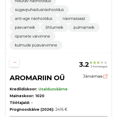
niisutav näohooldus
sügavpuhastusnäohooldus
anti-age näohooldus
näomassaaž
päevameik
õhtumeik
pulmameik
ripsmete värvimine
kulmude püsivärvimine
3.2
5 hinnangut
AROMARIIN OÜ
Järvamaa
Krediidiskoor:
Usaldusväärne
Maineskoor:
1020
Töötajaid:
–
Prognooskäive (2026):
2416 €