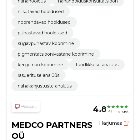
nahahooldus
nahahoolduskonsultatsioon
niisutavad hooldused
noorendavad hooldused
puhastavad hooldused
sügavpuhastav koorimine
pigmentatsioonivastane koorimine
kerge näo koorimine
tundlikkuse analüüs
rasuerituse analüüs
nahakahjustuste analüüs
4.8
4 hinnangut
MEDCO PARTNERS
Harjumaa
OÜ