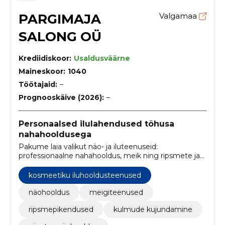
PARGIMAJA
Valgamaa
SALONG OÜ
Krediidiskoor:
Usaldusväärne
Maineskoor:
1040
Töötajaid:
–
Prognooskäive (2026):
–
Personaalsed ilulahendused tõhusa
nahahooldusega
Pakume laia valikut näo- ja iluteenuseid:
professionaalne nahahooldus, meik ning ripsmete ja
kulmude modelleerimine. Personaalne lähenemine
taastab naha sära ja rõhutab teie parimaid jooni.
kosmeetiku iluhooldusteenused
näohooldus
meigiteenused
ripsmepikendused
kulmude kujundamine