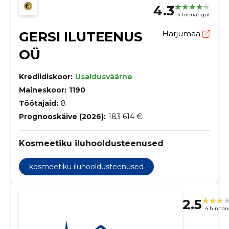
4.3
4 hinnangut
GERSI ILUTEENUS
Harjumaa
OÜ
Krediidiskoor:
Usaldusväärne
Maineskoor:
1190
Töötajaid:
8
Prognooskäive (2026):
183 614 €
Kosmeetiku iluhooldusteenused
kosmeetiku iluhooldusteenused
2.5
4 hinnan