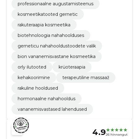
professionaalne augustamisteenus
kosmeetikatooted gernetic
rakuteraapia kosmeetika
biotehnoloogia nahahoolduses
gerneticu nahahooldustoodete valik
bion vananemisvastane kosmeetika
orly ilutooted
krüoteraapia
kehakoorimine
terapeutiline massaaž
rakuline hooldused
hormonaalne nahahooldus
vananemisvastased lahendused
4.9
26 hinnangut