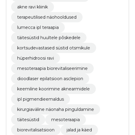
akne ravi kliinik
terapeutilised näohooldused
lumecca ipl teraapia
täitesüstid huultele põskedele
kortsudevastased süstid otsmikule
hüperhidroosi ravi
mesoteraapia biorevitaliseerimine
dioodlaser epilatsioon asclepion
keemiline koorimine aknearmidele
ipl pigmendieemaldus
kirurgiaväline näonaha pinguldamine
täitesüstid
mesoteraapia
biorevitalisatsioon
jalad ja käed