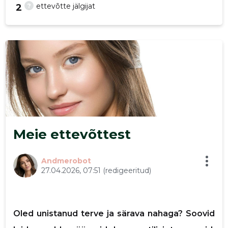
?
ettevõtte jälgijat
2
19
Meie ettevõttest
Andmerobot
27.04.2026, 07:51
(redigeeritud)
Oled unistanud terve ja särava nahaga? Soovid