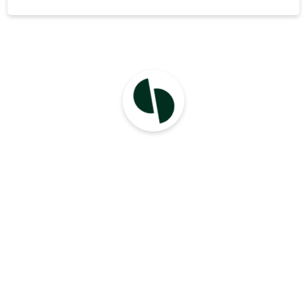
piires. Osauhingu juhatus koosneb uhest
liikmest. 2023aastal kaive moodustas- 41198
eurot 2023.aastal töötajate töötasufond oli 11253
eurot s.h juhatuse .liikmele maksti -300
euro.Keskmine toojatale arv on 1 inimest.
Aruandeaastal investeringuld materiaalsesse
pohivarasse ei tehtud. Aastaaruande
koostamisperioodil olulisi sundmusi.mis ei
kajastu raamatupidamise