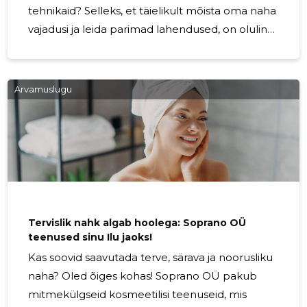
tehnikaid? Selleks, et täielikult mõista oma naha
vajadusi ja leida parimad lahendused, on oluline
läbida nahadiagnostika. Soprano OÜ pakub
professionaalset nahadiagnostikat, mis aitab
avastada Sinu naha tõelised vajadused ning
Arvamuslugu
tagab parima hoolduse ja tulemused.
Nahadiagnostika on sügavamal tasemel naha
analüüs, mis võimaldab hinnata naha seisundit
mitmete oluliste näitajate alusel. Meie kogenud
kosmeetikud kasutavad täpseid
diagnostikavahendeid, et mõõta
Tervislik nahk algab hoolega: Soprano OÜ
teenused sinu Ilu jaoks!
Kas soovid saavutada terve, särava ja noorusliku
naha? Oled õiges kohas! Soprano OÜ pakub
mitmekülgseid kosmeetilisi teenuseid, mis