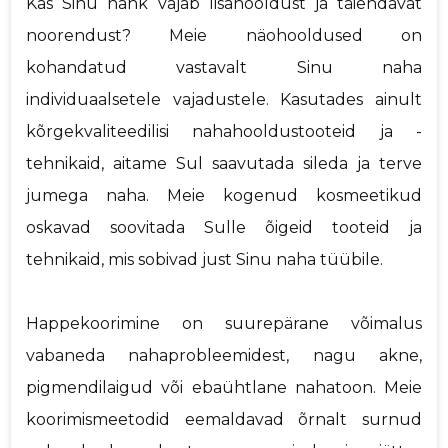
Kas Sinu nahk vajab lisahooldust ja täiendavat
noorendust? Meie näohooldused on
kohandatud vastavalt Sinu naha
individuaalsetele vajadustele. Kasutades ainult
kõrgekvaliteedilisi nahahooldustooteid ja -
tehnikaid, aitame Sul saavutada sileda ja terve
jumega naha. Meie kogenud kosmeetikud
oskavad soovitada Sulle õigeid tooteid ja
tehnikaid, mis sobivad just Sinu naha tüübile.
Happekoorimine on suurepärane võimalus
vabaneda nahaprobleemidest, nagu akne,
pigmendilaigud või ebaühtlane nahatoon. Meie
koorimismeetodid eemaldavad õrnalt surnud