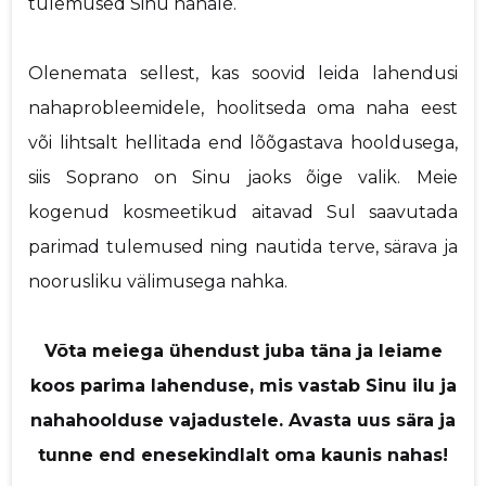
tulemused Sinu nahale.
Olenemata sellest, kas soovid leida lahendusi
nahaprobleemidele, hoolitseda oma naha eest
või lihtsalt hellitada end lõõgastava hooldusega,
siis Soprano on Sinu jaoks õige valik. Meie
kogenud kosmeetikud aitavad Sul saavutada
parimad tulemused ning nautida terve, särava ja
noorusliku välimusega nahka.
Võta meiega ühendust juba täna ja leiame
koos parima lahenduse, mis vastab Sinu ilu ja
nahahoolduse vajadustele. Avasta uus sära ja
tunne end enesekindlalt oma kaunis nahas!