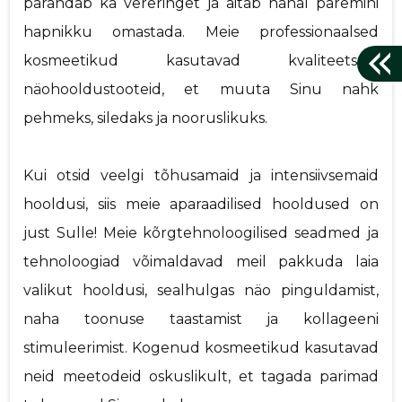
parandab ka vereringet ja aitab nahal paremini
hapnikku omastada. Meie professionaalsed
kosmeetikud kasutavad kvaliteetseid
näohooldustooteid, et muuta Sinu nahk
pehmeks, siledaks ja nooruslikuks.
Kui otsid veelgi tõhusamaid ja intensiivsemaid
hooldusi, siis meie aparaadilised hooldused on
just Sulle! Meie kõrgtehnoloogilised seadmed ja
tehnoloogiad võimaldavad meil pakkuda laia
valikut hooldusi, sealhulgas näo pinguldamist,
naha toonuse taastamist ja kollageeni
stimuleerimist. Kogenud kosmeetikud kasutavad
neid meetodeid oskuslikult, et tagada parimad