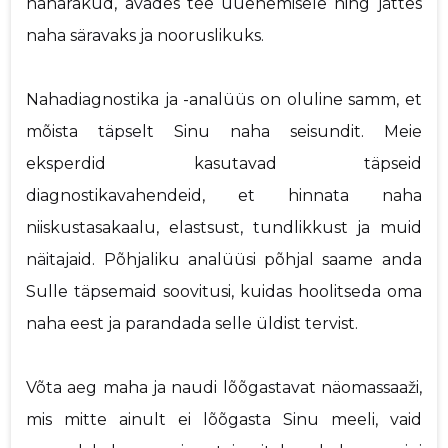
naharakud, avades tee uuenemisele ning jättes
naha säravaks ja nooruslikuks.
Nahadiagnostika ja -analüüs on oluline samm, et
mõista täpselt Sinu naha seisundit. Meie
eksperdid kasutavad täpseid
diagnostikavahendeid, et hinnata naha
niiskustasakaalu, elastsust, tundlikkust ja muid
näitajaid. Põhjaliku analüüsi põhjal saame anda
Sulle täpsemaid soovitusi, kuidas hoolitseda oma
naha eest ja parandada selle üldist tervist.
Võta aeg maha ja naudi lõõgastavat näomassaaži,
mis mitte ainult ei lõõgasta Sinu meeli, vaid