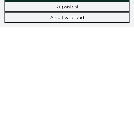
Küpsistest
Ainult vajalikud
Storybook
Chrome laiendus
Storybooki laiendus ütleb Sulle, mis firma
veebilehel Sa parajasti viibid ja kui usaldusväärne
see firma täna on.
LAADI LAIENDUS ALLA