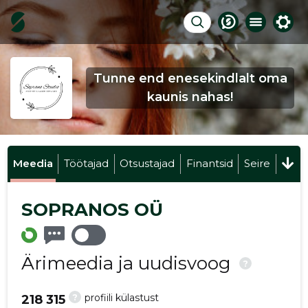
Tunne end enesekindlalt oma
kaunis nahas!
Meedia
Töötajad
Otsustajad
Finantsid
Seire
SOPRANOS OÜ
Ärimeedia ja uudisvoog
?
?
profiili külastust
218 315