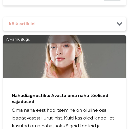
kõik artiklid
Arvamuslugu
Nahadiagnostika: Avasta oma naha tõelised
vajadused
Oma naha eest hoolitsemine on oluline osa
igapäevasest ilurutiinist. Kuid kas oled kindel, et
kasutad oma naha jaoks õigeid tooteid ja