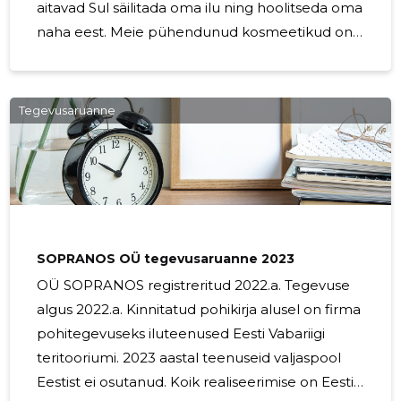
aitavad Sul säilitada oma ilu ning hoolitseda oma
naha eest. Meie pühendunud kosmeetikud on
kõrgelt kvalifitseeritud ja omavad rikkalikku
kogemust, et pakkuda Sulle parimaid lahendusi
Sinu naha vajadustele. Meie usaldusväärsed
Tegevusaruanne
kosmeetilised teenused keskenduvad Sinu
naha tervise ja ilu parandamisele.
Näohooldused on üks meie olulisemaid
teenuseid, kus meie kogenud kosmeetikud
kohandavad ravi vastavalt Sinu naha
individuaalsetele vajadustele. Kasutame ainult
SOPRANOS OÜ tegevusaruanne 2023
OÜ SOPRANOS registreritud 2022.a. Tegevuse
algus 2022.a. Kinnitatud pohikirja alusel on firma
pohitegevuseks iluteenused Eesti Vabariigi
teritooriumi. 2023 aastal teenuseid valjaspool
Eestist ei osutanud. Koik realiseerimise on Eesti