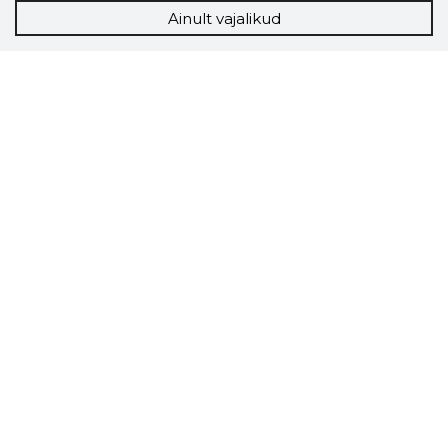
Ainult vajalikud
Storybook
Chrome laiendus
Storybooki laiendus ütleb Sulle, mis firma
veebilehel Sa parajasti viibid ja kui usaldusväärne
see firma täna on.
LAADI LAIENDUS ALLA