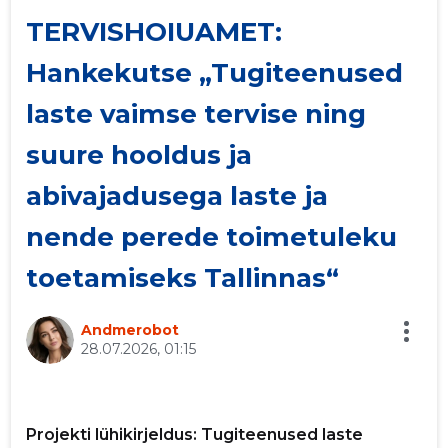
TERVISHOIUAMET:
p
Hankekutse „Tugiteenused
laste vaimse tervise ning
suure hooldus ja
Saaja e-mail
abivajadusega laste ja
nende perede toimetuleku
Sinu nimi
toetamiseks Tallinnas“
Sinu kommentaar
Andmerobot
28.07.2026, 01:15
Projekti lühikirjeldus: Tugiteenused laste