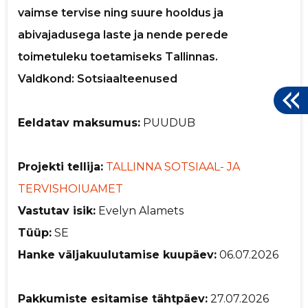
vaimse tervise ning suure hooldus ja
abivajadusega laste ja nende perede
toimetuleku toetamiseks Tallinnas.
Valdkond: Sotsiaalteenused
Eeldatav maksumus:
PUUDUB
Projekti tellija:
TALLINNA SOTSIAAL- JA
TERVISHOIUAMET
Vastutav isik:
Evelyn Alamets
Tüüp:
SE
Hanke väljakuulutamise kuupäev:
06.07.2026
Pakkumiste esitamise tähtpäev:
27.07.2026