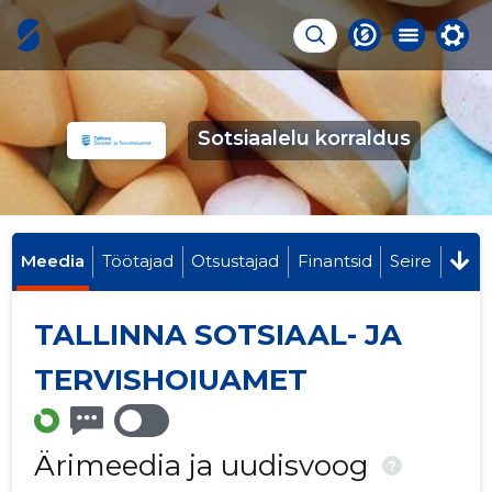
Sotsiaalelu korraldus
Meedia
Töötajad
Otsustajad
Finantsid
Seire
TALLINNA SOTSIAAL- JA
TERVISHOIUAMET
Ärimeedia ja uudisvoog
?