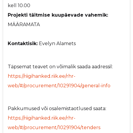
kell 10.00
Projekti täitmise kuupäevade vahemik:
MÄÄRAMATA
Kontaktisik:
Evelyn Alamets
Täpsemat teavet on võimalik saada aadressil:
https://riigihanked.riik.ee/rhr-
web/#/procurement/10291904/general-info
Pakkumused või osalemistaotlused saata:
https://riigihanked.riik.ee/rhr-
web/#/procurement/10291904/tenders