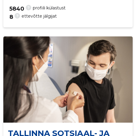
?
profiili külastust
5840
?
ettevõtte jälgijat
8
101
TALLINNA SOTSIAAL- JA