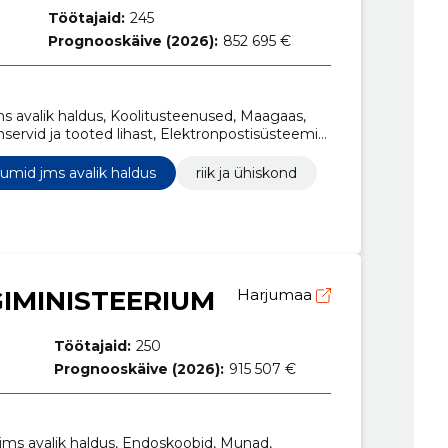
Töötajaid:
245
Prognooskäive (2026):
852 695 €
ms avalik haldus, Koolitusteenused, Maagaas,
onservid ja tooted lihast, Elektronpostisüsteemid,
stusteenused
iumid jms avalik haldus
riik ja ühiskond
IGIMINISTEERIUM
Harjumaa
Töötajaid:
250
Prognooskäive (2026):
915 507 €
jms avalik haldus, Endoskoobid, Munad,