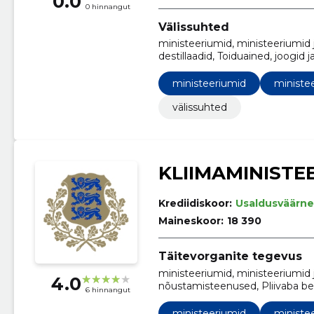
0.0
0 hinnangut
Välissuhted
ministeeriumid, ministeeriumid j
destillaadid, Toiduained, joogi
toiduained, Kunstiteosed, Serve
Multimeediaseadmed
ministeeriumid
ministee
välissuhted
KLIIMAMINISTE
Krediidiskoor:
Usaldusväärne
Maineskoor:
18 390
Täitevorganite tegevus
ministeeriumid, ministeeriumid 
4.0
nõustamisteenused, Pliivaba be
6 hinnangut
Vedelikupaagi puhastusteenused
andmeedastusteenused, Uurimis-
ministeeriumid
ministee