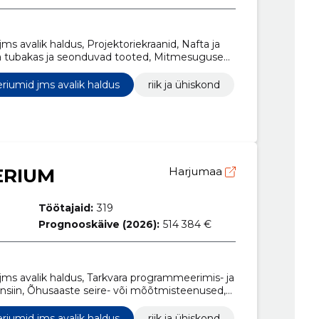
ms avalik haldus, Projektoriekraanid, Nafta ja
d ja tubakas ja seonduvad tooted, Mitmesugused
rid, Telefoni- ja andmeedastusteenused,
riumid jms avalik haldus
riik ja ühiskond
ERIUM
Harjumaa
Töötajaid:
319
Prognooskäive (2026):
514 384 €
jms avalik haldus, Tarkvara programmeerimis- ja
nsiin, Õhusaaste seire- või mõõtmisteenused,
, Mälulaiendusseadmed, Telefoni- ja
 ja arendustöö planeerimine ning elluviimine,
riumid jms avalik haldus
riik ja ühiskond