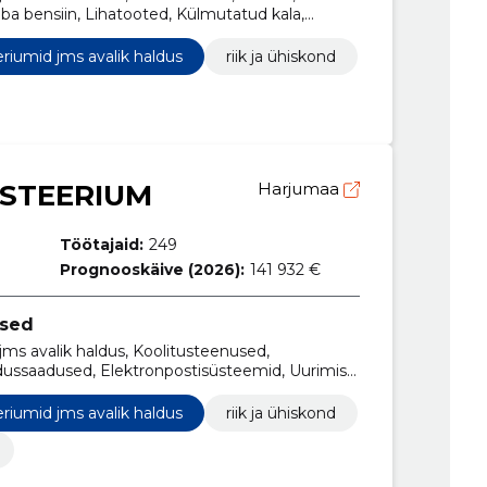
ivaba bensiin, Lihatooted, Külmutatud kala,
riumid jms avalik haldus
riik ja ühiskond
STEERIUM
Harjumaa
Töötajaid:
249
Prognooskäive (2026):
141 932 €
used
jms avalik haldus, Koolitusteenused,
ussaadused, Elektronpostisüsteemid, Uurimis-
eenused, Reklaamfilmide tootmine,
oni- ja andmeedastusteenused
riumid jms avalik haldus
riik ja ühiskond