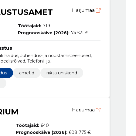
LUSTUSAMET
Harjumaa
Töötajaid:
719
Prognooskäive (2026):
74 521 €
ustus
lik haldus, Juhendus- ja nõustamisteenused,
ealisrõivad, Telefoni- ja
 ja arendustöö planeerimine ning elluviimine,
rätikud ja salvrätikud, Majutusega
ldus
ametid
riik ja ühiskond
use tarkvarapakett
s
RIUM
Harjumaa
Töötajaid:
640
Prognooskäive (2026):
608 775 €