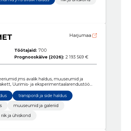
a seonduvad nõustamisteenused
MET
Harjumaa
Töötajaid:
700
Prognooskäive (2026):
2 193 569 €
eeriumid jms avalik haldus, muuseumid ja
apakett, Uurimis- ja eksperimentaalarendustöö
minium, Mitmesugused pealisrõivad, T-särgid ja
ldus
transpordi ja side haldus
s
muuseumid ja galeriid
riik ja ühiskond