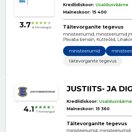
Krediidiskoor:
Usaldusväärne
Maineskoor:
15 400
3.7
Täitevorganite tegevus
6 hinnangut
ministeeriumid, ministeeriumid j
Pliivaba bensiin, Kütteõlid, Lihak
Serverid, Telefoni- ja andmeeda
ministeeriumid
ministeer
täitevorganite tegevus
JUSTIITS- JA D
Krediidiskoor:
Usaldusväärne
4.1
Maineskoor:
15 360
7 hinnangut
Täitevorganite tegevus
ministeeriumid, ministeeriumid 