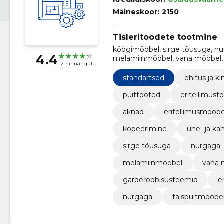
Maineskoor:
2150
Tisleritoodete tootmine
köögimööbel, sirge tõusuga, nu
4.4
melamiinmööbel, vana mööbel, 
12 hinnangut
standartsed
ehitus ja ki
puittooted
eritellimust
aknad
eritellimusmööbe
kopeerimine
ühe- ja ka
sirge tõusuga
nurgaga
melamiinmööbel
vana 
garderoobisüsteemid
e
nurgaga
täispuitmööbe