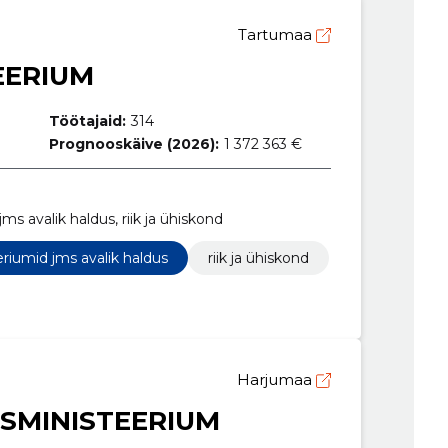
Tartumaa
EERIUM
Töötajaid:
314
Prognooskäive (2026):
1 372 363 €
ms avalik haldus, riik ja ühiskond
riumid jms avalik haldus
riik ja ühiskond
Harjumaa
SMINISTEERIUM