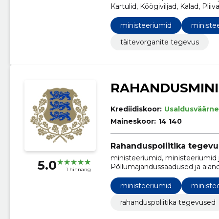
Kartulid, Köögiviljad, Kalad, Pli
kalafileed ja muu kalaliha
ministeeriumid
ministee
täitevorganite tegevus
RAHANDUSMINI
Krediidiskoor:
Usaldusväärne
Maineskoor:
14 140
Rahanduspoliitika tegev
ministeeriumid, ministeeriumid 
5.0
Põllumajandussaadused ja aiand
1 hinnang
ja eksperimentaalarendustöö t
Infosüsteemid, Serverid, Telef
ministeeriumid
ministee
rahanduspoliitika tegevused