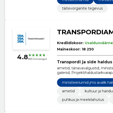
Uurimis- ja arendusteenused j
täitevorganite tegevus
TRANSPORDIA
Krediidiskoor:
Usaldusväärne
Maineskoor:
18 250
4.8
300 hinnangut
Transpordi ja side haldus
ametid, tänavavalgustid, minist
galeriid, Projektihaldustarkvar
teenused, Pliivaba bensiin, alu
särgid
ministeeriumid jms avalik ha
ametid
kultuur ja haridu
puhkus ja meelelahutus