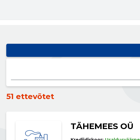
51 ettevõtet
TÄHEMEES OÜ
Krediidiskoor:
Usaldusväärne