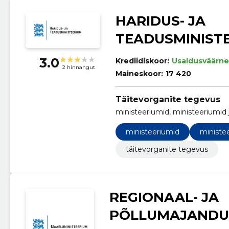
HARIDUS- JA
TEADUSMINIST
3.0
Krediidiskoor:
Usaldusväärne
2 hinnangut
Maineskoor:
17 420
Täitevorganite tegevus
ministeeriumid, ministeeriumid j
ministeeriumid
ministee
täitevorganite tegevus
REGIONAAL- JA
PÕLLUMAJANDU