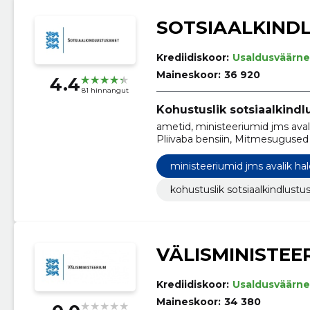
SOTSIAALKIND
Krediidiskoor:
Usaldusväärne
Maineskoor:
36 920
4.4
81 hinnangut
Kohustuslik sotsiaalkindl
ametid, ministeeriumid jms ava
Pliivaba bensiin, Mitmesugused p
andmeedastusteenused, Uurimis-
Tualettpaber, taskurätikud, käte
ministeeriumid jms avalik ha
sotsiaalteenused, Süsteemihald
kohustuslik sotsiaalkindlustu
VÄLISMINISTEE
Krediidiskoor:
Usaldusväärne
Maineskoor:
34 380