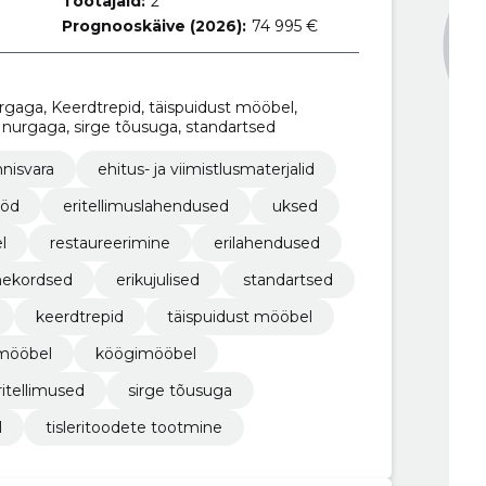
Töötajaid:
2
Prognooskäive (2026):
74 995 €
rgaga, Keerdtrepid, täispuidust mööbel,
nurgaga, sirge tõusuga, standartsed
nnisvara
ehitus- ja viimistlusmaterjalid
ööd
eritellimuslahendused
uksed
l
restaureerimine
erilahendused
hekordsed
erikujulised
standartsed
keerdtrepid
täispuidust mööbel
mööbel
köögimööbel
ritellimused
sirge tõusuga
l
tisleritoodete tootmine