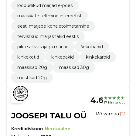
looduslikud marjad e-poes
maasikate tellimine internetist
eesti marjade kohaletoimetamine
tervislikud marjasnäkid eestis
pika säilivusajaga marjad
šokolaadid
kinkekotid
kinkepakid
kinkekarbid
maasikad 20g
maasikad 30g
mustikad 20g
4.6
37 hinnangut
JOOSEPI TALU OÜ
Põlvamaa
Krediidiskoor:
Neutraalne