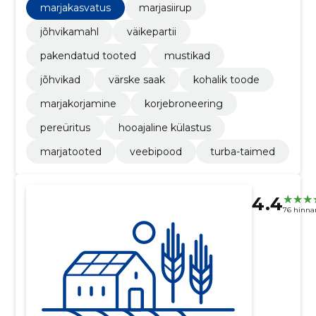
turbamuldadele sobivad taimed ja kasvatusnõu.
marjakasvatus
marjasiirup
jõhvikamahl
väikepartii
pakendatud tooted
mustikad
jõhvikad
värske saak
kohalik toode
marjakorjamine
korjebroneering
pereüritus
hooajaline külastus
marjatooted
veebipood
turba-taimed
4.4
76 hinna