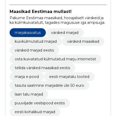
Maasikad Eestimaa mullast!
Pakume Eestimaa maasikaid, hooajaliselt värskeid ja
ka külmkuivatatult, tagades magususe iga ampsuga.
marjakasvatus
värsked marjad
kuivkülmutatud marjad
värsked maasikad
värsked marjad eestis
osta kuivatatud külmutatud marju internetist
tellida värsked maasikad eestis
marja e-pood
eesti marjatalu tooted
tasuta saatmine marjadele üle 50 euro
laari talu marjad
puuviljade veebipood eestis
eesti kohalikud marjad