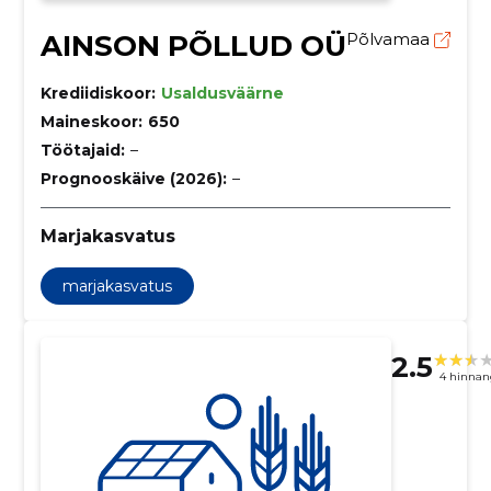
AINSON PÕLLUD OÜ
Põlvamaa
Krediidiskoor:
Usaldusväärne
Maineskoor:
650
Töötajaid:
–
Prognooskäive (2026):
–
Marjakasvatus
marjakasvatus
2.5
4 hinnan