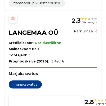
transpordi- ja kullerteenused
2.3
3 hinnangut
LANGEMAA OÜ
Pärnumaa
Krediidiskoor:
Usaldusväärne
Maineskoor:
830
Töötajaid:
2
Prognooskäive (2026):
13 497 €
Marjakasvatus
marjakasvatus
2.8
4 hinna