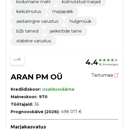
kodumaine mahl
külmutatud marjad
kiirkülmutus
marjapakk
aastaringne varustus
hulgimüük
b2b tarned
jaekettide tarne
stabiilne varustus
4.4
16 hinnangut
ARAN PM OÜ
Tartumaa
Krediidiskoor:
Usaldusväärne
Maineskoor:
970
Töötajaid:
36
Prognooskäive (2026):
498 071 €
Marjakasvatus