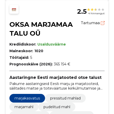
2.5
4 hinnangut
OKSA MARJAMAA
Tartumaa
TALU OÜ
Krediidiskoor:
Usaldusväärne
Maineskoor:
1020
Töötajaid:
5
Prognooskäive (2026):
365 154 €
Aastaringne Eesti marjatooted otse talust
Pakume aastaringseid Eesti marju ja marjatooteid,
säilitades maitse ja toiteväärtuse kiirkülmutamise ja
kontrollitud külmladustamisega. Tarnime hulgi ja
jaemüüki ning müüme otse e-poe kaudu.
marjakasvatus
pressitud mahlad
marjamahl
pudelitud mahl