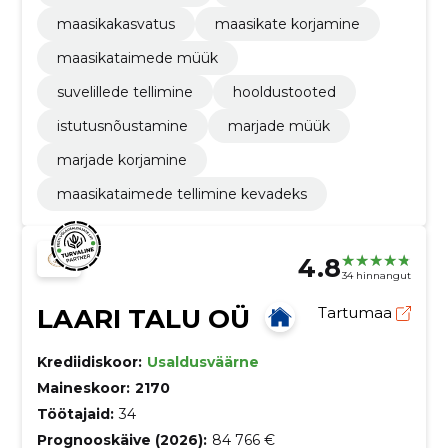
maasikakasvatus
maasikate korjamine
maasikataimede müük
suvelillede tellimine
hooldustooted
istutusnõustamine
marjade müük
marjade korjamine
maasikataimede tellimine kevadeks
4.8
34 hinnangut
LAARI TALU OÜ
Tartumaa
Krediidiskoor:
Usaldusväärne
Maineskoor:
2170
Töötajaid:
34
Prognooskäive (2026):
84 766 €