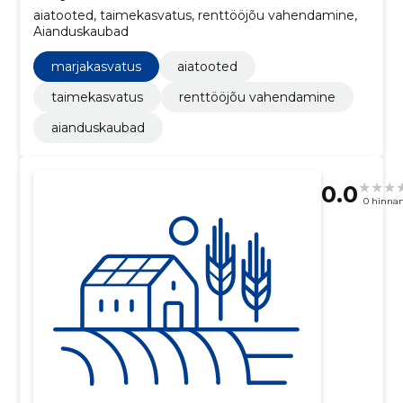
aiatooted, taimekasvatus, renttööjõu vahendamine,
Aianduskaubad
marjakasvatus
aiatooted
taimekasvatus
renttööjõu vahendamine
aianduskaubad
0.0
0 hinna