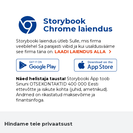
Storybook
Chrome laiendus
Storybooki laiendus ütleb Sulle, mis firma
veebilehel Sa parajasti viibid ja kui usaldusväärne
see firma täna on.
LAADI LAIENDUS ALLA
Näed helistaja tausta!
Storybooki Äpp toob
Sinuni
OTSEKONTAKTID
400 000 Eesti
ettevõtte ja isikute kohta (juhid, ametnikud).
Andmed on rikastatud maksevõime ja
finantsinfoga.
Hindame teie privaatsust
Tööriistad