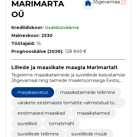
MARIMARTA
Jõgevamaa
OÜ
Krediidiskoor:
Usaldusväärne
Maineskoor:
2530
Töötajaid:
16
Prognooskäive (2026):
128 849 €
Lillede ja maasikate maagia Marimartalt
Tegeleme maasikataimede ja suvelillede kasvatamise
Jõgevamaal ning taimede maaletoomisega Eestis,
pakkudes looduse ilu ja värskust igale aiale.
marjakasvatus
maasikataimede tellimine
värskete eestimaiste tomatite valmistatud tom
atimahl
eestimaised maasikad
maasikataimed
suvelilled
tomatimahl
suvelillede tellimine
suvelillede müük