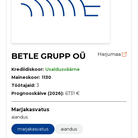
BETLE GRUPP OÜ
Harjumaa
Krediidiskoor:
Usaldusväärne
Maineskoor:
1130
Töötajaid:
3
Prognooskäive (2026):
6731 €
Marjakasvatus
aiandus
marjakasvatus
aiandus