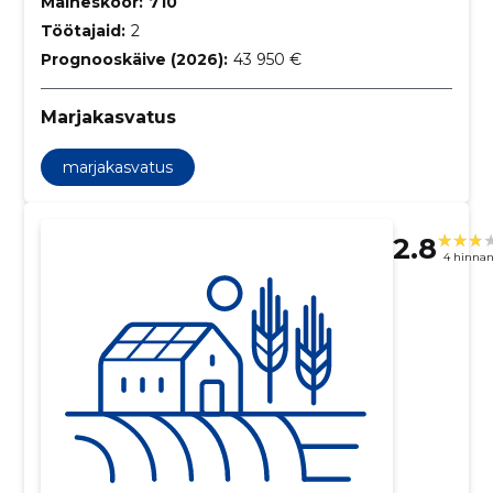
Maineskoor:
710
Töötajaid:
2
Prognooskäive (2026):
43 950 €
Marjakasvatus
marjakasvatus
2.8
4 hinna