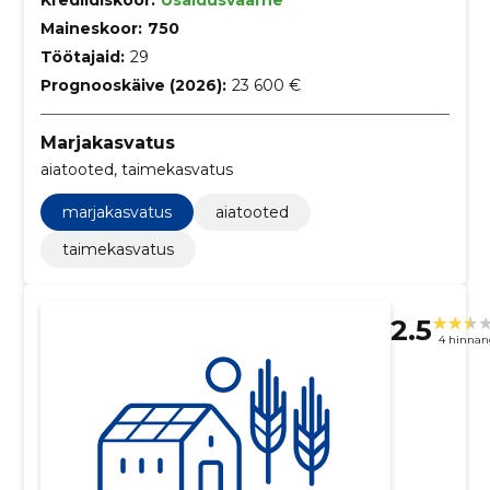
Krediidiskoor:
Usaldusväärne
Maineskoor:
750
Töötajaid:
29
Prognooskäive (2026):
23 600 €
Marjakasvatus
aiatooted, taimekasvatus
marjakasvatus
aiatooted
taimekasvatus
2.5
4 hinnan