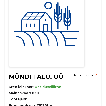
MÜNDI TALU. OÜ
Pärnumaa
Krediidiskoor:
Usaldusväärne
Maineskoor:
820
Töötajaid:
–
Prognooskäive (2026):
–