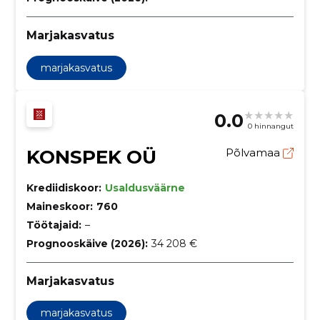
Marjakasvatus
marjakasvatus
0.0
0 hinnangut
KONSPEK OÜ
Põlvamaa
Krediidiskoor:
Usaldusväärne
Maineskoor:
760
Töötajaid:
–
Prognooskäive (2026):
34 208 €
Marjakasvatus
marjakasvatus