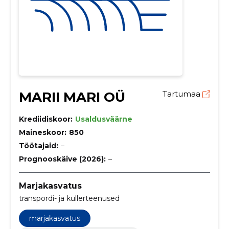
MARII MARI OÜ
Tartumaa
Krediidiskoor:
Usaldusväärne
Maineskoor:
850
Töötajaid:
–
Prognooskäive (2026):
–
Marjakasvatus
transpordi- ja kullerteenused
marjakasvatus