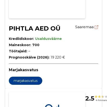
PIHTLA AED OÜ
Saaremaa
Krediidiskoor:
Usaldusväärne
Maineskoor:
700
Töötajaid:
–
Prognooskäive (2026):
19 220 €
Marjakasvatus
marjakasvatus
2.5
4 hinnan