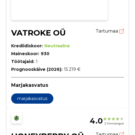
VATROKE OÜ
Tartumaa
Krediidiskoor:
Neutraalne
Maineskoor:
930
Töötajaid:
1
Prognooskäive (2026):
15 219 €
Marjakasvatus
marjakasvatus
4.0
2 hinnangut
Tartumaa