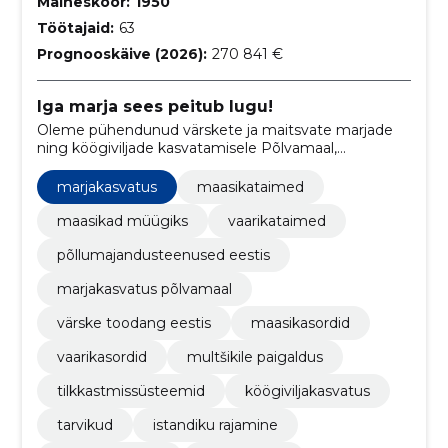
Maineskoor:
1950
Töötajaid:
63
Prognooskäive (2026):
270 841 €
Iga marja sees peitub lugu!
Oleme pühendunud värskete ja maitsvate marjade
ning köögiviljade kasvatamisele Põlvamaal,
pakkudesaianduslikke teenuseid nagu marjaaia
rajamine ja multšimasina rent.
marjakasvatus
maasikataimed
maasikad müügiks
vaarikataimed
põllumajandusteenused eestis
marjakasvatus põlvamaal
värske toodang eestis
maasikasordid
vaarikasordid
multšikile paigaldus
tilkkastmissüsteemid
köögiviljakasvatus
tarvikud
istandiku rajamine