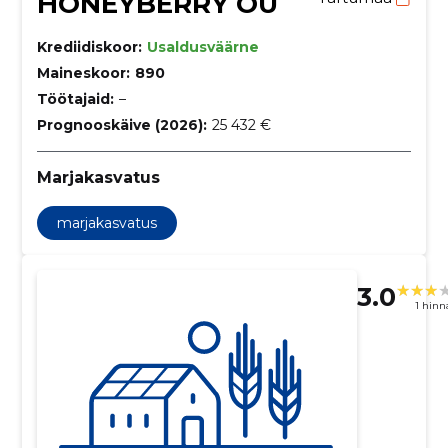
HONEYBERRY OÜ
Krediidiskoor:
Usaldusväärne
Maineskoor:
890
Töötajaid:
–
Prognooskäive (2026):
25 432 €
Marjakasvatus
marjakasvatus
3.0
1 hin