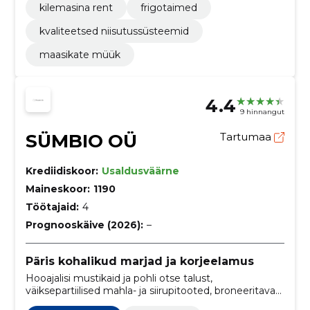
kilemasina rent
frigotaimed
kvaliteetsed niisutussüsteemid
maasikate müük
4.4
9 hinnangut
SÜMBIO OÜ
Tartumaa
Krediidiskoor:
Usaldusväärne
Maineskoor:
1190
Töötajaid:
4
Prognooskäive (2026):
–
Päris kohalikud marjad ja korjeelamus
Hooajalisi mustikaid ja pohli otse talust,
väiksepartiilised mahla- ja siirupitooted, broneeritavad
korjeelamused, e‑pood pakiveoga ning