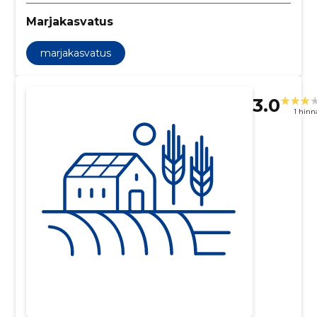
Marjakasvatus
marjakasvatus
3.0
1 hin