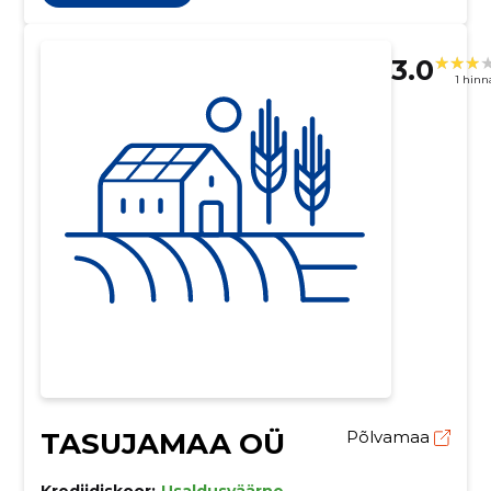
3.0
1 hin
TASUJAMAA OÜ
Põlvamaa