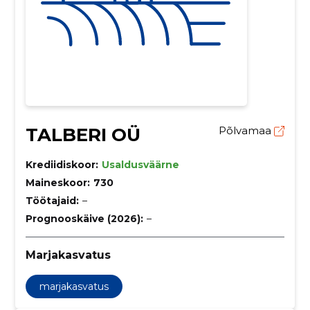
TALBERI OÜ
Põlvamaa
Krediidiskoor:
Usaldusväärne
Maineskoor:
730
Töötajaid:
–
Prognooskäive (2026):
–
Marjakasvatus
marjakasvatus