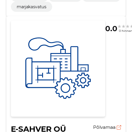
marjakasvatus
0.0
0 hinna
E-SAHVER OÜ
Põlvamaa