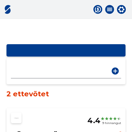
2 ettevõtet
4.4
9 hinnangut