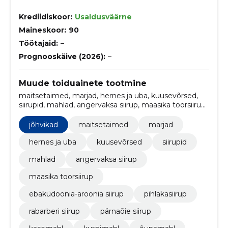
Krediidiskoor:
Usaldusväärne
Maineskoor:
90
Töötajaid:
–
Prognooskäive (2026):
–
Muude toiduainete tootmine
maitsetaimed, marjad, hernes ja uba, kuusevõrsed,
siirupid, mahlad, angervaksa siirup, maasika toorsiirup,
ebaküdoonia-aroonia siirup, pihlakasiirup
jõhvikad
maitsetaimed
marjad
hernes ja uba
kuusevõrsed
siirupid
mahlad
angervaksa siirup
maasika toorsiirup
ebaküdoonia-aroonia siirup
pihlakasiirup
rabarberi siirup
pärnaõie siirup