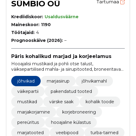
SÜMBIO OÜ
Tartumaa
Krediidiskoor:
Usaldusväärne
Maineskoor:
1190
Töötajaid:
4
Prognooskäive (2026):
–
Päris kohalikud marjad ja korjeelamus
Hooajalisi mustikaid ja pohli otse talust,
väiksepartiilised mahla- ja siirupitooted, broneeritavad
korjeelamused, e‑pood pakiveoga ning
turbamuldadele sobivad taimed ja kasvatusnõu.
jõhvikad
marjasiirup
jõhvikamahl
väikepartii
pakendatud tooted
mustikad
värske saak
kohalik toode
marjakorjamine
korjebroneering
pereüritus
hooajaline külastus
marjatooted
veebipood
turba-taimed