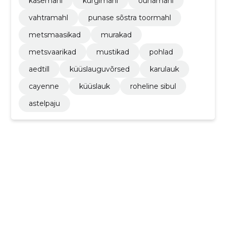
kasemahl
kurgimahl
õunamahl
vahtramahl
punase sõstra toormahl
metsmaasikad
murakad
metsvaarikad
mustikad
pohlad
aedtill
küüslauguvõrsed
karulauk
cayenne
küüslauk
roheline sibul
astelpaju