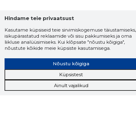
Hindame teie privaatsust
Kasutame küpsiseid teie sirvimiskogemuse täiustamiseks,
isikupärastatud reklaamide või sisu pakkumiseks ja oma
liikluse analüüsimiseks. Kui klõpsate "nõustu kõigiga",
nõustute kõikide meie küpsiste kasutamisega.
Nõustu kõigiga
Küpsistest
Storybook
Ainult vajalikud
Chrome laiendus
Storybooki laiendus ütleb Sulle, mis firma
veebilehel Sa parajasti viibid ja kui usaldusväärne
see firma täna on.
LAADI LAIENDUS ALLA