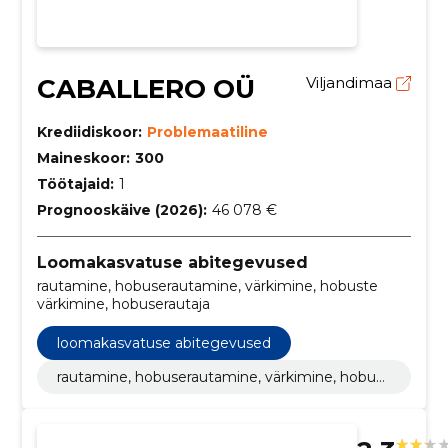
CABALLERO OÜ
Viljandimaa
Krediidiskoor:
Problemaatiline
Maineskoor:
300
Töötajaid:
1
Prognooskäive (2026):
46 078 €
Loomakasvatuse abitegevused
rautamine, hobuserautamine, värkimine, hobuste
värkimine, hobuserautaja
loomakasvatuse abitegevused
rautamine, hobuserautamine, värkimine, hobust
e värkimine, hobuserautaja