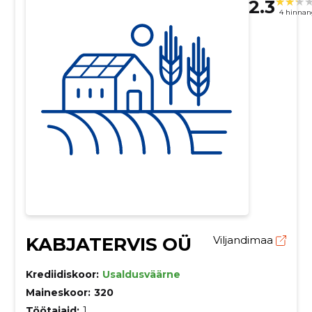
2.3
4 hinnan
KABJATERVIS OÜ
Viljandimaa
Krediidiskoor:
Usaldusväärne
Maineskoor:
320
Töötajaid:
1