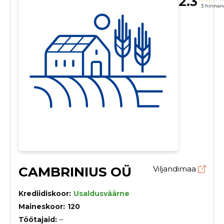
2.3
3 hinnan
CAMBRINIUS OÜ
Viljandimaa
Krediidiskoor:
Usaldusväärne
Maineskoor:
120
Töötajaid:
–