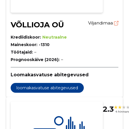
VÕLLIOJA OÜ
Viljandimaa
Krediidiskoor:
Neutraalne
Maineskoor:
-1310
Töötajaid:
–
Prognooskäive (2026):
–
Loomakasvatuse abitegevused
loomakasvatuse abitegevused
2.3
4 hinnan