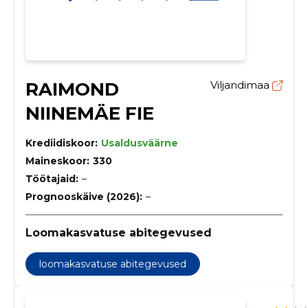
RAIMOND
Viljandimaa
NIINEMÄE FIE
Krediidiskoor:
Usaldusväärne
Maineskoor:
330
Töötajaid:
–
Prognooskäive (2026):
–
Loomakasvatuse abitegevused
loomakasvatuse abitegevused