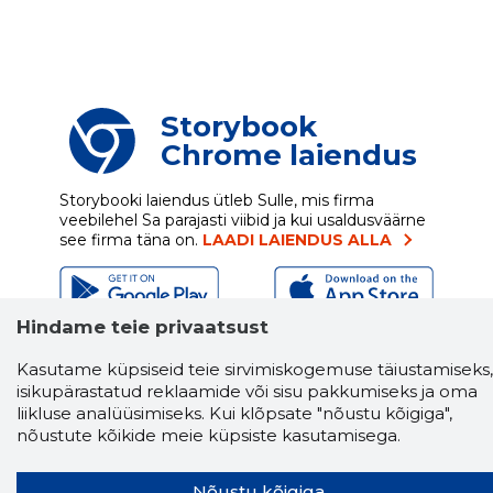
Storybook
Chrome laiendus
Storybooki laiendus ütleb Sulle, mis firma
veebilehel Sa parajasti viibid ja kui usaldusväärne
see firma täna on.
LAADI LAIENDUS ALLA
Hindame teie privaatsust
Näed helistaja tausta!
Storybooki Äpp toob
Sinuni
OTSEKONTAKTID
400 000 Eesti
Kasutame küpsiseid teie sirvimiskogemuse täiustamiseks,
ettevõtte ja isikute kohta (juhid, ametnikud).
isikupärastatud reklaamide või sisu pakkumiseks ja oma
Andmed on rikastatud maksevõime ja
liikluse analüüsimiseks. Kui klõpsate "nõustu kõigiga",
finantsinfoga.
nõustute kõikide meie küpsiste kasutamisega.
Nõustu kõigiga