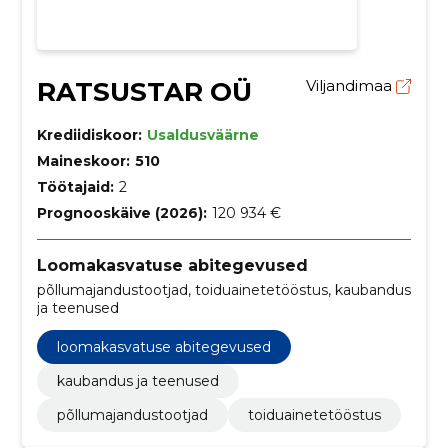
RATSUSTAR OÜ
Viljandimaa
Krediidiskoor:
Usaldusväärne
Maineskoor:
510
Töötajaid:
2
Prognooskäive (2026):
120 934 €
Loomakasvatuse abitegevused
põllumajandustootjad, toiduainetetööstus, kaubandus
ja teenused
loomakasvatuse abitegevused
kaubandus ja teenused
põllumajandustootjad
toiduainetetööstus