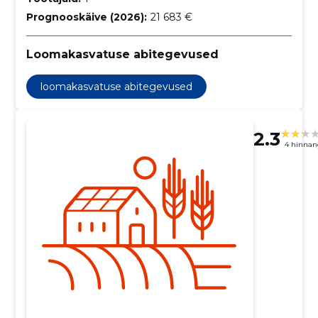
Prognooskäive (2026):
21 683 €
Loomakasvatuse abitegevused
loomakasvatuse abitegevused
2.3
4 hinnan