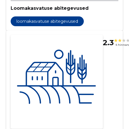
Loomakasvatuse abitegevused
loomakasvatuse abitegevused
2.3
4 hinnan