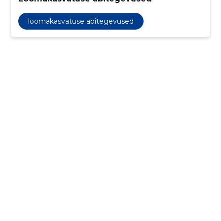
loomakasvatuse abitegevused