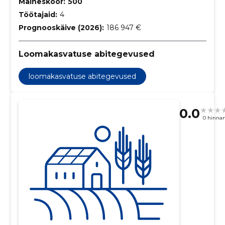
Maineskoor:
500
Töötajaid:
4
Prognooskäive (2026):
186 947 €
Loomakasvatuse abitegevused
loomakasvatuse abitegevused
0.0
0 hinna