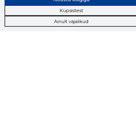
Tööriistad
Küpsistest
Sooduspakkumised
Ainult vajalikud
Hanked
Tööturg
Sihtkliendid
Rakendused
Lisavõimalused
Inforegister
Krediidihaldus
Raportid
Müügihaldus CRM
API
Ettevõttest
Grupist
Kontakt
Liitu meiega
Uudised
KKK