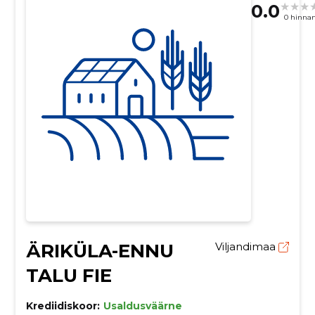
0.0
0 hinna
ÄRIKÜLA-ENNU
Viljandimaa
TALU FIE
Krediidiskoor:
Usaldusväärne