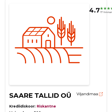
4.7
17 hinna
SAARE TALLID OÜ
Viljandimaa
Krediidiskoor:
Riskantne