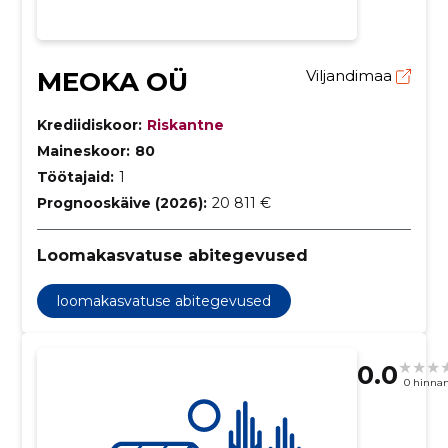
MEOKA OÜ
Viljandimaa
Krediidiskoor:
Riskantne
Maineskoor:
80
Töötajaid:
1
Prognooskäive (2026):
20 811 €
Loomakasvatuse abitegevused
loomakasvatuse abitegevused
0.0
0 hinna