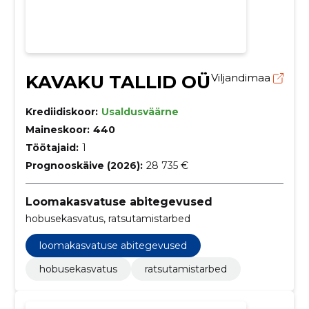
KAVAKU TALLID OÜ
Viljandimaa
Krediidiskoor:
Usaldusväärne
Maineskoor:
440
Töötajaid:
1
Prognooskäive (2026):
28 735 €
Loomakasvatuse abitegevused
hobusekasvatus, ratsutamistarbed
loomakasvatuse abitegevused
hobusekasvatus
ratsutamistarbed