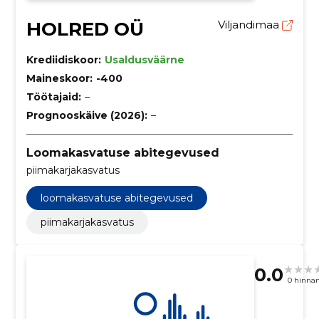
HOLRED OÜ
Viljandimaa
Krediidiskoor:
Usaldusväärne
Maineskoor:
-400
Töötajaid:
–
Prognooskäive (2026):
–
Loomakasvatuse abitegevused
piimakarjakasvatus
loomakasvatuse abitegevused
piimakarjakasvatus
0.0
0 hinna