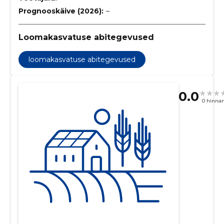
Prognooskäive (2026):
–
Loomakasvatuse abitegevused
loomakasvatuse abitegevused
0.0
0 hinna