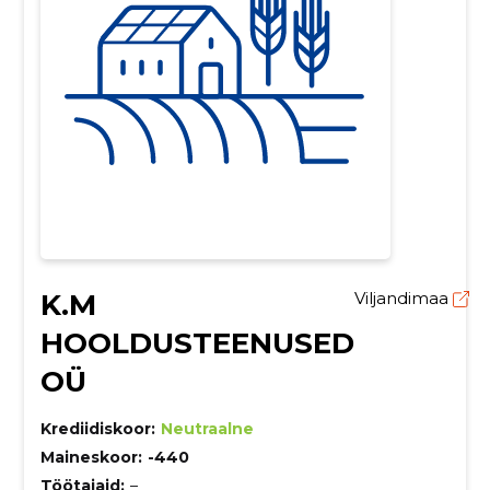
K.M
Viljandimaa
HOOLDUSTEENUSED
OÜ
Krediidiskoor:
Neutraalne
Maineskoor:
-440
Töötajaid:
–