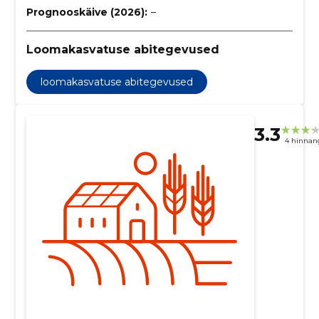
Prognooskäive (2026):
–
Loomakasvatuse abitegevused
loomakasvatuse abitegevused
3.3
4 hinnan