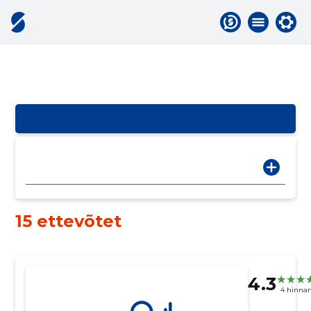
15 ettevõtet
4.3
4 hinna