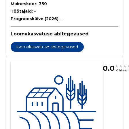
Maineskoor:
350
Töötajaid:
–
Prognooskäive (2026):
–
Loomakasvatuse abitegevused
loomakasvatuse abitegevused
0.0
0 hinna