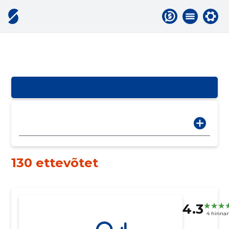
130 ettevõtet
4.3
4 hinna