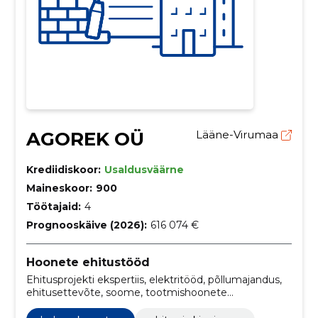
AGOREK OÜ
Lääne-Virumaa
Krediidiskoor:
Usaldusväärne
Maineskoor:
900
Töötajaid:
4
Prognooskäive (2026):
616 074 €
Hoonete ehitustööd
Ehitusprojekti ekspertiis, elektritööd, põllumajandus,
ehitusettevõte, soome, tootmishoonete
projekteerimine, Projekteerimine, Surveseadmetööd,
gaasitööd, Gaasipaigaldise ehitamine