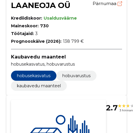
LAANEOJA OÜ
Pärnumaa
Krediidiskoor:
Usaldusväärne
Maineskoor:
730
Töötajaid:
3
Prognooskäive (2026):
138 799 €
Kaubavedu maanteel
hobusekasvatus, hobuvarustus
hobusekasvatus
hobuvarustus
kaubavedu maanteel
2.7
3 hinna