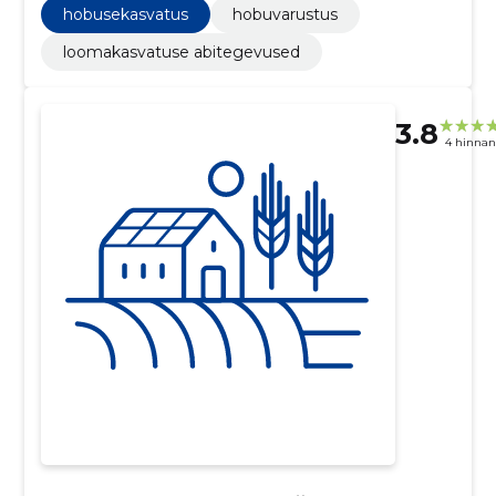
hobusekasvatus
hobuvarustus
loomakasvatuse abitegevused
3.8
4 hinna