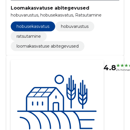
Loomakasvatuse abitegevused
hobuvarustus, hobusekasvatus, Ratsutamine
hobusekasvatus
hobuvarustus
ratsutamine
loomakasvatuse abitegevused
4.8
24 hinna