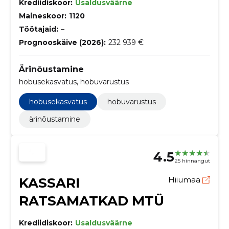
Krediidiskoor:
Usaldusväärne
Maineskoor:
1120
Töötajaid:
–
Prognooskäive (2026):
232 939 €
Ärinõustamine
hobusekasvatus, hobuvarustus
hobusekasvatus
hobuvarustus
ärinõustamine
4.5
25 hinnangut
KASSARI
Hiiumaa
RATSAMATKAD MTÜ
Krediidiskoor:
Usaldusväärne