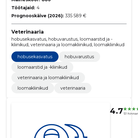
Töötajaid:
4
Prognooskäive (2026):
335 589 €
Veterinaaria
hobusekasvatus, hobuvarustus, loomaarstid ja -
kliinikud, veterinaaria ja loomakliinikud, loomakliinikud
hobusekasvatus
hobuvarustus
loomaarstid ja -kliinikud
veterinaaria ja loomakliinikud
loomakliinikud
veterinaaria
4.7
51 hinna