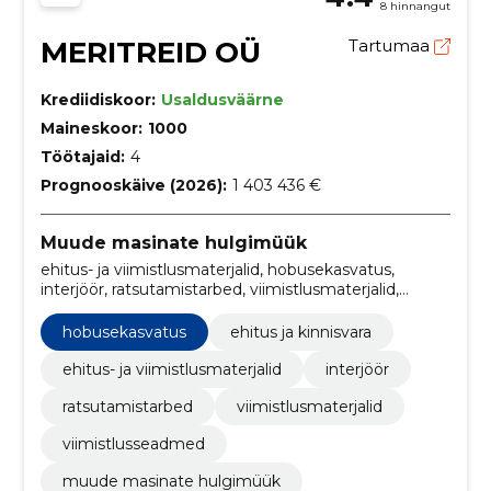
8 hinnangut
MERITREID OÜ
Tartumaa
Krediidiskoor:
Usaldusväärne
Maineskoor:
1000
Töötajaid:
4
Prognooskäive (2026):
1 403 436 €
Muude masinate hulgimüük
ehitus- ja viimistlusmaterjalid, hobusekasvatus,
interjöör, ratsutamistarbed, viimistlusmaterjalid,
viimistlusseadmed, ehitus ja kinnisvara
hobusekasvatus
ehitus ja kinnisvara
ehitus- ja viimistlusmaterjalid
interjöör
ratsutamistarbed
viimistlusmaterjalid
viimistlusseadmed
muude masinate hulgimüük