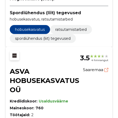
Spordiühendus (liit) tegevused
hobusekasvatus, ratsutamistarbed
hobusekasvatus
ratsutamistarbed
spordiühendus (liit) tegevused
3.5
4 hinnangut
ASVA
Saaremaa
HOBUSEKASVATUS
OÜ
Krediidiskoor:
Usaldusväärne
Maineskoor:
760
Töötajaid:
2