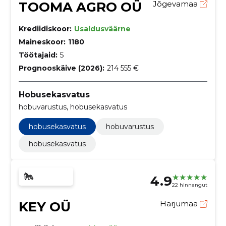
TOOMA AGRO OÜ
Jõgevamaa
Krediidiskoor:
Usaldusväärne
Maineskoor:
1180
Töötajaid:
5
Prognooskäive (2026):
214 555 €
Hobusekasvatus
hobuvarustus, hobusekasvatus
hobusekasvatus
hobuvarustus
hobusekasvatus
4.9
22 hinnangut
KEY OÜ
Harjumaa