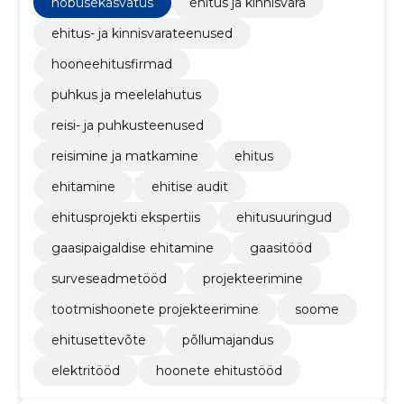
hobusekasvatus
ehitus ja kinnisvara
ehitus- ja kinnisvarateenused
hooneehitusfirmad
puhkus ja meelelahutus
reisi- ja puhkusteenused
reisimine ja matkamine
ehitus
ehitamine
ehitise audit
ehitusprojekti ekspertiis
ehitusuuringud
gaasipaigaldise ehitamine
gaasitööd
surveseadmetööd
projekteerimine
tootmishoonete projekteerimine
soome
ehitusettevõte
põllumajandus
elektritööd
hoonete ehitustööd