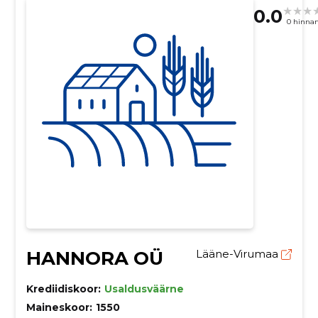
0.0
0 hinna
HANNORA OÜ
Lääne-Virumaa
Krediidiskoor:
Usaldusväärne
Maineskoor:
1550