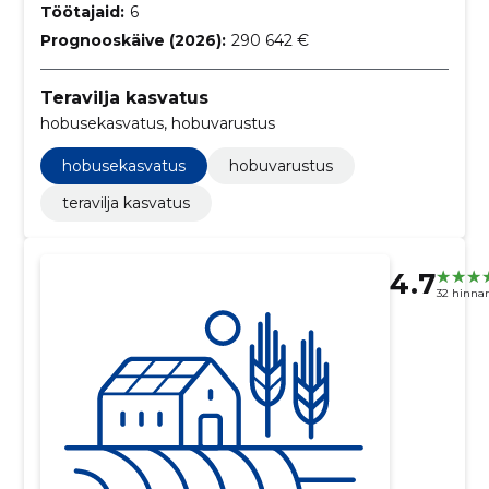
Töötajaid:
6
Prognooskäive (2026):
290 642 €
Teravilja kasvatus
hobusekasvatus, hobuvarustus
hobusekasvatus
hobuvarustus
teravilja kasvatus
4.7
32 hinna