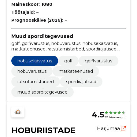
Maineskoor:
1080
Töötajaid:
–
Prognooskäive (2026):
–
Muud sporditegevused
golf, golfivarustus, hobuvarustus, hobusekasvatus,
matkateenused, ratsutamistarbed, spordirajatised,
Haagised ja poolhaagised
hobusekasvatus
golf
golfivarustus
hobuvarustus
matkateenused
ratsutamistarbed
spordirajatised
muud sporditegevused
4.5
39 hinnangut
HOBURIISTADE
Harjumaa