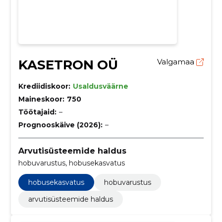
KASETRON OÜ
Valgamaa
Krediidiskoor:
Usaldusväärne
Maineskoor:
750
Töötajaid:
–
Prognooskäive (2026):
–
Arvutisüsteemide haldus
hobuvarustus, hobusekasvatus
hobusekasvatus
hobuvarustus
arvutisüsteemide haldus