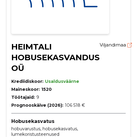
HEIMTALI
Viljandimaa
HOBUSEKASVANDUS
OÜ
Krediidiskoor:
Usaldusväärne
Maineskoor:
1520
Töötajaid:
9
Prognooskäive (2026):
106 518 €
Hobusekasvatus
hobuvarustus, hobusekasvatus,
lumekoristusteenused