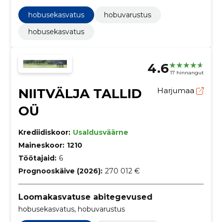
hobusekasvatus
hobuvarustus
hobusekasvatus
4.6
17 hinnangut
NIITVÄLJA TALLID
Harjumaa
OÜ
Krediidiskoor:
Usaldusväärne
Maineskoor:
1210
Töötajaid:
6
Prognooskäive (2026):
270 012 €
Loomakasvatuse abitegevused
hobusekasvatus, hobuvarustus