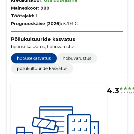
Krediidiskoor:
Usaldusväärne
Maineskoor:
980
Töötajaid:
1
Prognooskäive (2026):
5203 €
Põllukultuuride kasvatus
hobusekasvatus, hobuvarustus
hobusekasvatus
hobuvarustus
põllukultuuride kasvatus
4.3
4 hinna