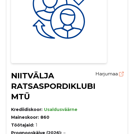
NIITVÄLJA
Harjumaa
RATSASPORDIKLUBI
MTÜ
Krediidiskoor:
Usaldusväärne
Maineskoor:
860
Töötajaid:
1
Prognooskäive (2026):
–