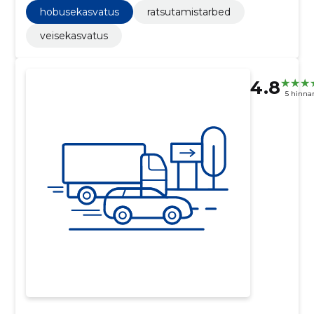
hobusekasvatus
ratsutamistarbed
veisekasvatus
4.8
5 hinna