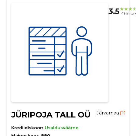
3.5
4 hinnan
JÜRIPOJA TALL OÜ
Järvamaa
Krediidiskoor:
Usaldusväärne
Maineskoor:
880