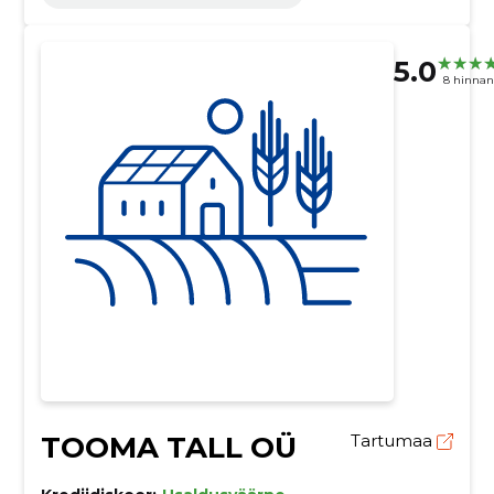
5.0
8 hinna
TOOMA TALL OÜ
Tartumaa