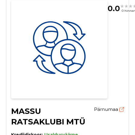
0.0
0 hinna
MASSU
Pärnumaa
RATSAKLUBI MTÜ
Krediidiskoor:
Usaldusväärne