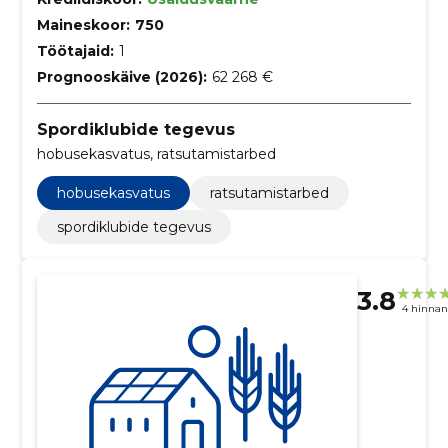
Maineskoor:
750
Töötajaid:
1
Prognooskäive (2026):
62 268 €
Spordiklubide tegevus
hobusekasvatus, ratsutamistarbed
hobusekasvatus
ratsutamistarbed
spordiklubide tegevus
3.8
4 hinna