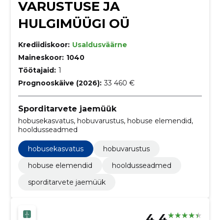
VARUSTUSE JA
HULGIMÜÜGI OÜ
Krediidiskoor:
Usaldusväärne
Maineskoor:
1040
Töötajaid:
1
Prognooskäive (2026):
33 460 €
Sporditarvete jaemüük
hobusekasvatus, hobuvarustus, hobuse elemendid,
hooldusseadmed
hobusekasvatus
hobuvarustus
hobuse elemendid
hooldusseadmed
sporditarvete jaemüük
4.4