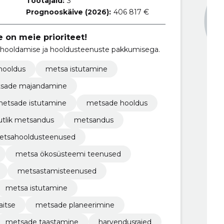
Töötajaid:
3
Prognooskäive (2026):
406 817 €
 on meie prioriteet!
hooldamise ja hooldusteenuste pakkumisega.
hooldus
metsa istutamine
sade majandamine
etsade istutamine
metsade hooldus
utlik metsandus
metsandus
etsahooldusteenused
metsa ökosüsteemi teenused
metsastamisteenused
metsa istutamine
aitse
metsade planeerimine
metsade taastamine
harvendusraied