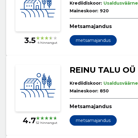
Krediidiskoor:
Usaldusväärne
Maineskoor:
920
Metsamajandus
3.5
metsamajandus
4 hinnangut
REINU TALU OÜ
Krediidiskoor:
Usaldusväärne
Maineskoor:
850
Metsamajandus
4.7
metsamajandus
52 hinnangut