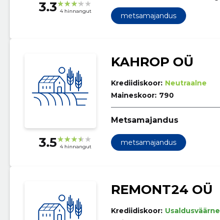
3.3
4 hinnangut
metsamajandus
KAHROP OÜ
Krediidiskoor:
Neutraalne
Maineskoor:
790
Metsamajandus
3.5
metsamajandus
4 hinnangut
REMONT24 OÜ
Krediidiskoor:
Usaldusväärne