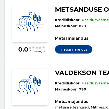
METSANDUSE 
Krediidiskoor:
Usaldusväärne
Maineskoor:
820
Metsamajandus
0.0
metsamajandus
0 hinnangut
VALDEKSON TE
Krediidiskoor:
Usaldusväärne
Maineskoor:
790
Metsamajandus
metsaraie teenused, Mitmesu