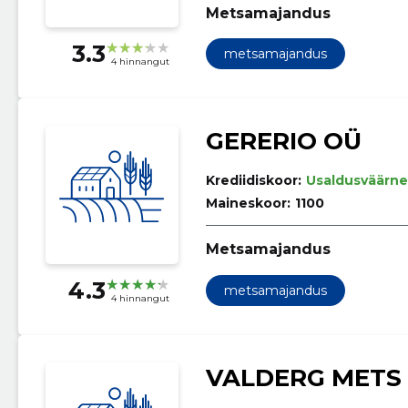
Metsamajandus
3.3
metsamajandus
4 hinnangut
GERERIO OÜ
Krediidiskoor:
Usaldusväärne
Maineskoor:
1100
Metsamajandus
4.3
metsamajandus
4 hinnangut
VALDERG METS