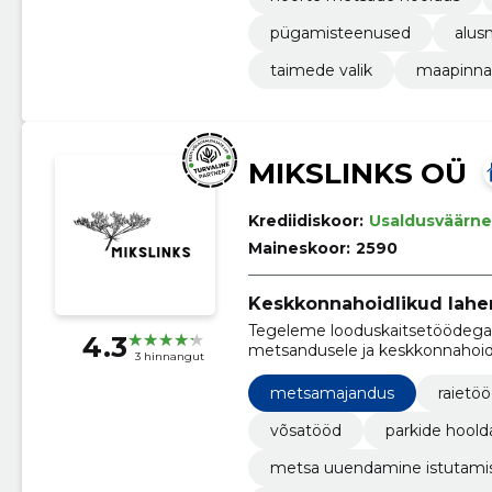
pügamisteenused
alus
taimede valik
maapinna 
MIKSLINKS OÜ
Krediidiskoor:
Usaldusväärne
Maineskoor:
2590
Keskkonnahoidlikud lahe
Tegeleme looduskaitsetöödega 
4.3
metsandusele ja keskkonnahoidl
3 hinnangut
metsamajandus
raietö
võsatööd
parkide hool
metsa uuendamine istutami