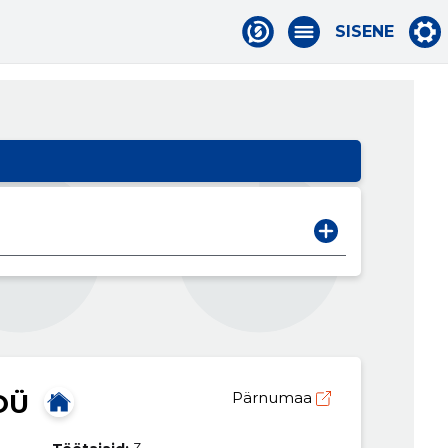
SISENE
OÜ
Pärnumaa