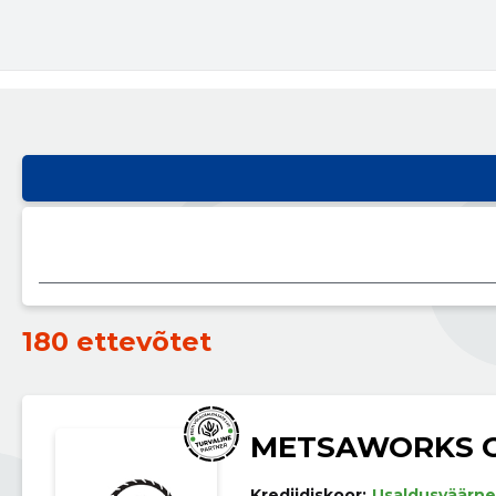
180 ettevõtet
METSAWORKS 
Krediidiskoor:
Usaldusväärne