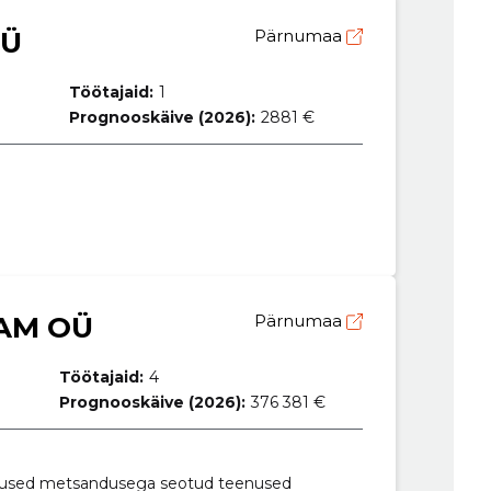
OÜ
Pärnumaa
Töötajaid:
1
Prognooskäive (2026):
2881 €
AM OÜ
Pärnumaa
Töötajaid:
4
Prognooskäive (2026):
376 381 €
gused metsandusega seotud teenused