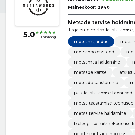
Maineskoor:
2940
Metsade tervise hoidmine
Tegeleme metsade istutamise, 
5.0
1 hinnang
metsamajandus
metsa
metsahooldustööd
met
metsamaa haldamine
m
metsade kaitse
jätkusu
metsade taastamine
m
puude istutamise teenused
metsa taastamise teenused
metsa tervise haldamine
bioloogilise mitmekesisuse k
noorte metsade hooldus