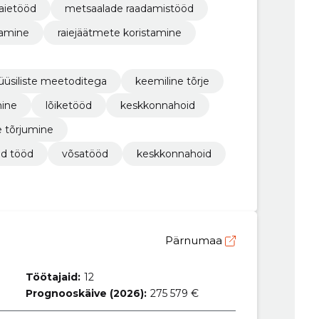
raietööd
metsaalade raadamistööd
damine
raiejäätmete koristamine
üsiliste meetoditega
keemiline tõrje
mine
lõiketööd
keskkonnahoid
 tõrjumine
d tööd
võsatööd
keskkonnahoid
Pärnumaa
Töötajaid:
12
Prognooskäive (2026):
275 579 €