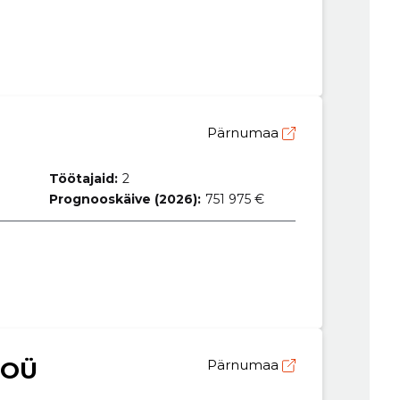
Pärnumaa
Töötajaid:
2
Prognooskäive (2026):
751 975 €
 OÜ
Pärnumaa