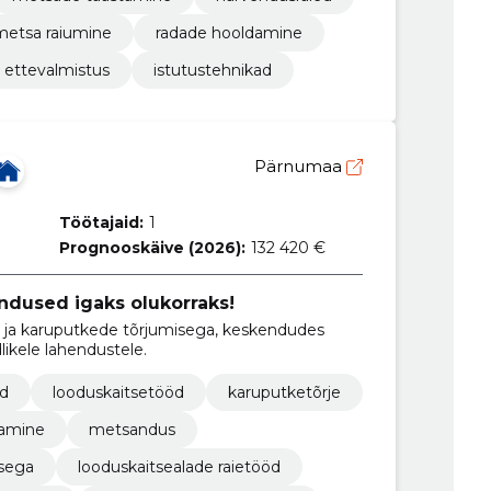
metsa raiumine
radade hooldamine
ettevalmistus
istutustehnikad
Pärnumaa
Töötajaid:
1
Prognooskäive (2026):
132 420 €
ndused igaks olukorraks!
ja karuputkede tõrjumisega, keskendudes
ikele lahendustele.
öd
looduskaitsetööd
karuputketõrje
damine
metsandus
sega
looduskaitsealade raietööd