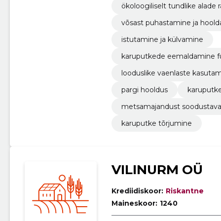
ökoloogiliselt tundlike alade 
võsast puhastamine ja hool
istutamine ja külvamine
karuputkede eemaldamine fü
looduslike vaenlaste kasuta
pargi hooldus
karuputke
metsamajandust soodustava
karuputke tõrjumine
VILINURM OÜ
Krediidiskoor:
Riskantne
Maineskoor:
1240