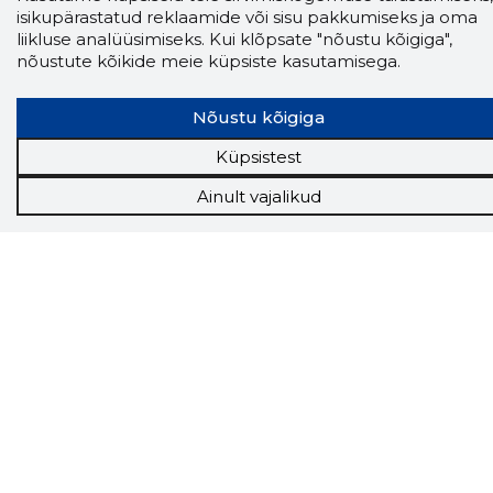
Andmed on rikastatud maksevõime ja
isikupärastatud reklaamide või sisu pakkumiseks ja oma
finantsinfoga.
liikluse analüüsimiseks. Kui klõpsate "nõustu kõigiga",
nõustute kõikide meie küpsiste kasutamisega.
Nõustu kõigiga
Tööriistad
Küpsistest
Sooduspakkumised
Hanked
Ainult vajalikud
Tööturg
Sihtkliendid
Rakendused
Lisavõimalused
Inforegister
Krediidihaldus
Raportid
Müügihaldus CRM
API
Ettevõttest
Grupist