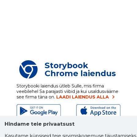
Storybook
Chrome laiendus
Storybooki laiendus ütleb Sulle, mis firma
veebilehel Sa parajasti viibid ja kui usaldusväärne
see firma täna on.
LAADI LAIENDUS ALLA
Hindame teie privaatsust
Näed helistaja tausta!
Storybooki Äpp toob
Sinuni
OTSEKONTAKTID
400 000 Eesti
Kasutame küpsiseid teie sirvimiskogemuse täiustamiseks,
ettevõtte ja isikute kohta (juhid, ametnikud).