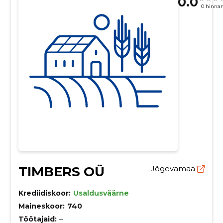
0.0
0 hinna
TIMBERS OÜ
Jõgevamaa
Krediidiskoor:
Usaldusväärne
Maineskoor:
740
Töötajaid:
–