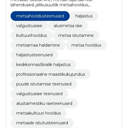
lahendused, jätkusuutlik metsahooldus,
metsakaitseteenused, ökoloogilised metsateenused,
maastiku disain, alustaimestiku raiumine,
metsahooldusteenused
haljastus
kultuurhooldus, elupaikade taastamine,
harvendustööd
valgustusraie
alusmetsa raie
kultuurihooldus
metsa istutamine
metsamaa haldamine
metsa hooldus
haljastusteenused
keskkonnasõbralik haljastus
professionaalne maastikukujundus
puude istutamise teenused
valgustusraie teenused
alustaimestiku raieteenused
metsakultuuri hooldus
metsade istutusteenused