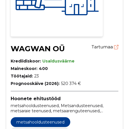
WAGWAN OÜ
Tartumaa
Krediidiskoor:
Usaldusväärne
Maineskoor:
400
Töötajaid:
23
Prognooskäive (2026):
520 374 €
Hoonete ehitustööd
metsahooldusteenused, Metsandusteenused,
metsaraie teenused, metsaarenguteenused,
harvestimisteenused, metsamajandusteenused,
inventeerimine, valgustusraie läbiviimine, järelkontroll
metsahooldusteenused
puude kasvu osas, istutusplatsi ettevalmistus