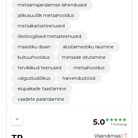
metsamajandamise lahendused
jätkusuutlik metsahooldus
metsakaitseteenused
ökoloogilised metsateenused
maastiku disain
alustaimestiku raiumine
kultuurhooldus
metsade istutamine
terviklikud teenused
metsahooldus
valgustuslõikus
harvendustööd
elupaikade taastamine
vaadete parandamine
5.0
1 hinnang
TR
Viljandimaa