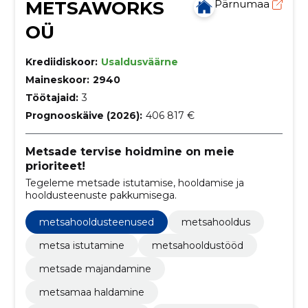
METSAWORKS
Pärnumaa
OÜ
Krediidiskoor:
Usaldusväärne
Maineskoor:
2940
Töötajaid:
3
Prognooskäive (2026):
406 817 €
Metsade tervise hoidmine on meie
prioriteet!
Tegeleme metsade istutamise, hooldamise ja
hooldusteenuste pakkumisega.
metsahooldusteenused
metsahooldus
metsa istutamine
metsahooldustööd
metsade majandamine
metsamaa haldamine