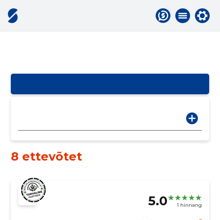
8 ettevõtet
5.0
1 hinnang