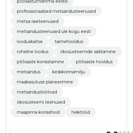
põõsastumisfirma eestis
professionaalsed metsandusteenused
metsa raieteenused
metsandusteenused üle kogu eesti
looduskaitse
taimehooldus
roheline loodus
ökosüsteemide säilitamine
põõsaste korrastamine
põõsaste hooldus
metsandus
keskkonnamõju
maakasutuse planeerimine
metsandustöötoad
ökosüsteemi teenused
maapinna korrashoid
hekitööd