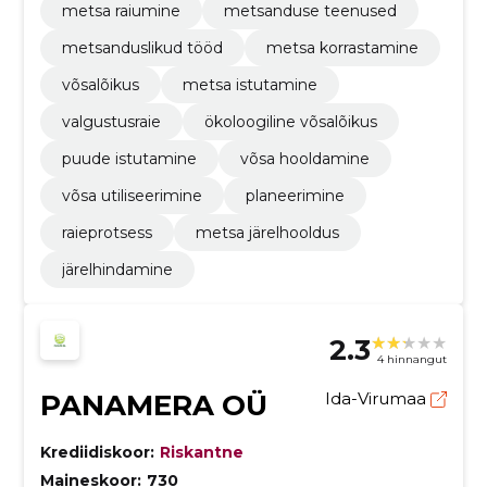
metsa raiumine
metsanduse teenused
metsanduslikud tööd
metsa korrastamine
võsalõikus
metsa istutamine
valgustusraie
ökoloogiline võsalõikus
puude istutamine
võsa hooldamine
võsa utiliseerimine
planeerimine
raieprotsess
metsa järelhooldus
järelhindamine
2.3
4 hinnangut
PANAMERA OÜ
Ida-Virumaa
Krediidiskoor:
Riskantne
Maineskoor:
730