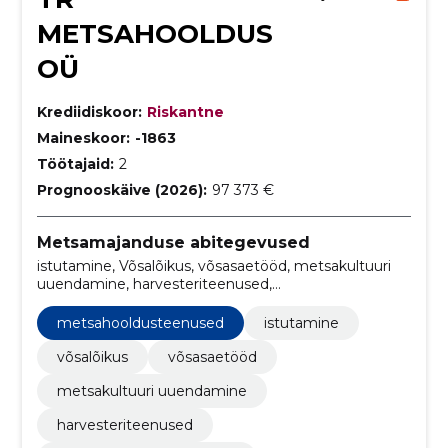
METSAHOOLDUS
OÜ
Krediidiskoor:
Riskantne
Maineskoor:
-1863
Töötajaid:
2
Prognooskäive (2026):
97 373 €
Metsamajanduse abitegevused
istutamine, Võsalõikus, võsasaetööd, metsakultuuri
uuendamine, harvesteriteenused,
metsahooldusteenused, metsamajandusteenused,
võsaraie teenused, puude istutamise teenused,
metsahooldusteenused
istutamine
metsade istutusteenused
võsalõikus
võsasaetööd
metsakultuuri uuendamine
harvesteriteenused