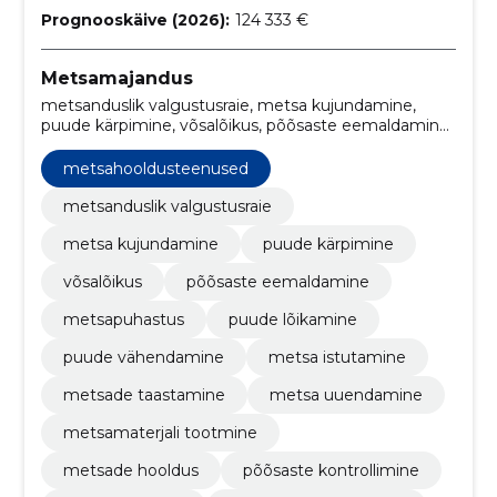
Prognooskäive (2026):
124 333 €
Metsamajandus
metsanduslik valgustusraie, metsa kujundamine,
puude kärpimine, võsalõikus, põõsaste eemaldamine,
metsapuhastus, puude lõikamine, puude
vähendamine, metsa istutamine, metsade
metsahooldusteenused
taastamine
metsanduslik valgustusraie
metsa kujundamine
puude kärpimine
võsalõikus
põõsaste eemaldamine
metsapuhastus
puude lõikamine
puude vähendamine
metsa istutamine
metsade taastamine
metsa uuendamine
metsamaterjali tootmine
metsade hooldus
põõsaste kontrollimine