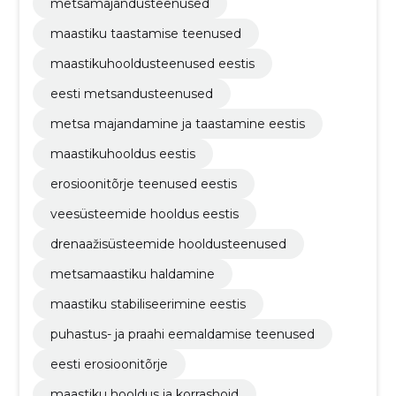
metsamajandusteenused
maastiku taastamise teenused
maastikuhooldusteenused eestis
eesti metsandusteenused
metsa majandamine ja taastamine eestis
maastikuhooldus eestis
erosioonitõrje teenused eestis
veesüsteemide hooldus eestis
drenaažisüsteemide hooldusteenused
metsamaastiku haldamine
maastiku stabiliseerimine eestis
puhastus- ja praahi eemaldamise teenused
eesti erosioonitõrje
maastiku hooldus ja korrashoid