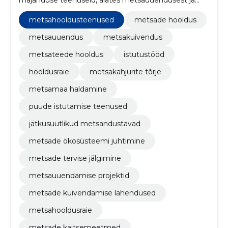
istutustöödest kuni hooldusraiete ja metsateede
korrashoiuni.
metsahooldusteenused
metsade hooldus
metsauuendus
metsakuivendus
metsateede hooldus
istutustööd
hooldusraie
metsakahjurite tõrje
metsamaa haldamine
puude istutamise teenused
jätkusuutlikud metsandustavad
metsade ökosüsteemi juhtimine
metsade tervise jälgimine
metsauuendamise projektid
metsade kuivendamise lahendused
metsahooldusraie
metsade kaitsemeetmed