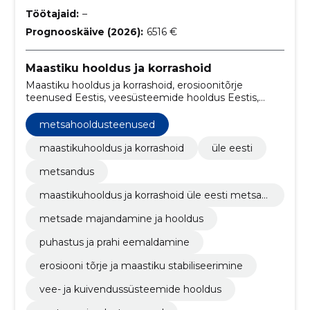
Töötajaid:
–
Prognooskäive (2026):
6516 €
Maastiku hooldus ja korrashoid
Maastiku hooldus ja korrashoid, erosioonitõrje
teenused Eestis, veesüsteemide hooldus Eestis,
drenaažisüsteemide hooldusteenused,
metsamaastiku haldamine, maastiku stabiliseerimine
metsahooldusteenused
Eestis, puhastus- ja praahi eemaldamise teenused,
Eesti erosioonitõrje, Kallaste kindlustamine,
maastikuhooldus ja korrashoid
üle eesti
erosioonivastaste taimede istutamine
metsandus
maastikuhooldus ja korrashoid üle eesti metsan
dus maastiku hooldus- ja korrastustööd
metsade majandamine ja hooldus
puhastus ja prahi eemaldamine
erosiooni tõrje ja maastiku stabiliseerimine
vee- ja kuivendussüsteemide hooldus