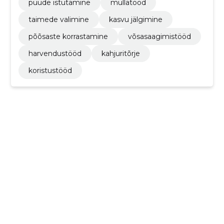
puude istutamine
mullatööd
taimede valimine
kasvu jälgimine
põõsaste korrastamine
võsasaagimistööd
harvendustööd
kahjuritõrje
koristustööd