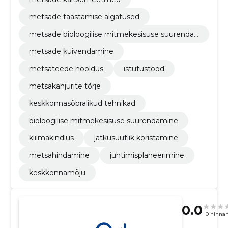
metsade taastamise algatused
metsade bioloogilise mitmekesisuse suurenda
mine
metsade kuivendamine
metsateede hooldus
istutustööd
metsakahjurite tõrje
keskkonnasõbralikud tehnikad
bioloogilise mitmekesisuse suurendamine
kliimakindlus
jätkusuutlik koristamine
metsahindamine
juhtimisplaneerimine
keskkonnamõju
0.0
0 hinna