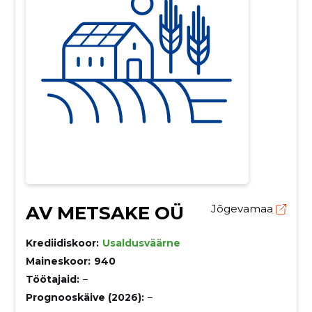
AV METSAKE OÜ
Jõgevamaa
Krediidiskoor:
Usaldusväärne
Maineskoor:
940
Töötajaid:
–
Prognooskäive (2026):
–