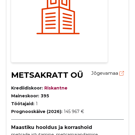
METSAKRATT OÜ
Jõgevamaa
Krediidiskoor:
Riskantne
Maineskoor:
395
Töötajaid:
1
Prognooskäive (2026):
145 967 €
Maastiku hooldus ja korrashoid
metsade istutamine, metsamajandamise