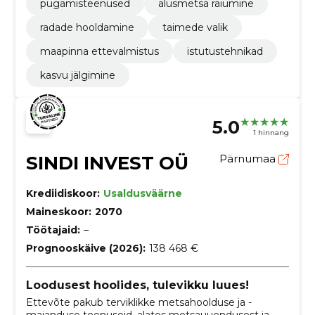
pügamisteenused
alusmetsa raiumine
radade hooldamine
taimede valik
maapinna ettevalmistus
istutustehnikad
kasvu jälgimine
5.0
1 hinnang
SINDI INVEST OÜ
Pärnumaa
Krediidiskoor:
Usaldusväärne
Maineskoor:
2070
Töötajaid:
–
Prognooskäive (2026):
138 468 €
Loodusest hoolides, tulevikku luues!
Ettevõte pakub terviklikke metsahoolduse ja -
majanduse teenuseid, alates metsauuendusest ja