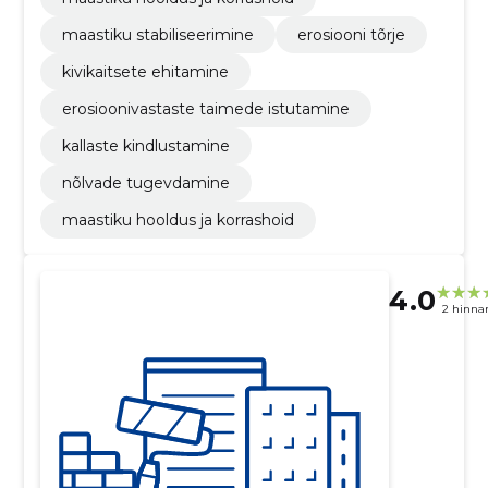
maastiku stabiliseerimine
erosiooni tõrje
kivikaitsete ehitamine
erosioonivastaste taimede istutamine
kallaste kindlustamine
nõlvade tugevdamine
maastiku hooldus ja korrashoid
4.0
2 hinna