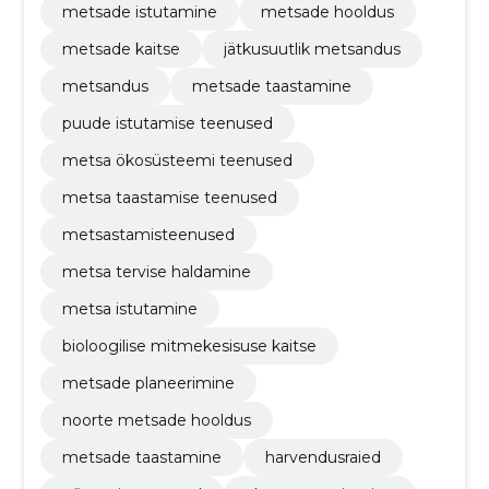
metsade istutamine
metsade hooldus
metsade kaitse
jätkusuutlik metsandus
metsandus
metsade taastamine
puude istutamise teenused
metsa ökosüsteemi teenused
metsa taastamise teenused
metsastamisteenused
metsa tervise haldamine
metsa istutamine
bioloogilise mitmekesisuse kaitse
metsade planeerimine
noorte metsade hooldus
metsade taastamine
harvendusraied