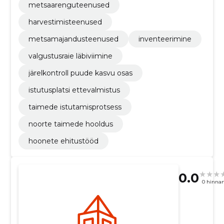
metsaarenguteenused
harvestimisteenused
metsamajandusteenused
inventeerimine
valgustusraie läbiviimine
järelkontroll puude kasvu osas
istutusplatsi ettevalmistus
taimede istutamisprotsess
noorte taimede hooldus
hoonete ehitustööd
0.0
0 hinna