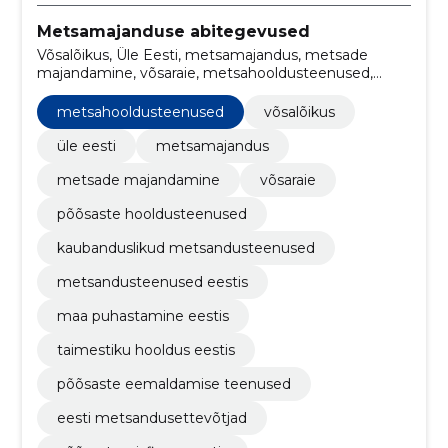
Metsamajanduse abitegevused
Võsalõikus, Üle Eesti, metsamajandus, metsade
majandamine, võsaraie, metsahooldusteenused,
põõsaste hooldusteenused, kaubanduslikud
metsandusteenused, metsandusteenused Eestis,
metsahooldusteenused
võsalõikus
maa puhastamine Eestis
üle eesti
metsamajandus
metsade majandamine
võsaraie
põõsaste hooldusteenused
kaubanduslikud metsandusteenused
metsandusteenused eestis
maa puhastamine eestis
taimestiku hooldus eestis
põõsaste eemaldamise teenused
eesti metsandusettevõtjad