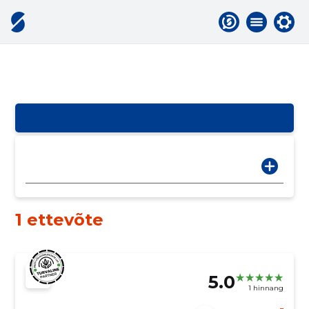
1 ettevõte
5.0
1 hinnang