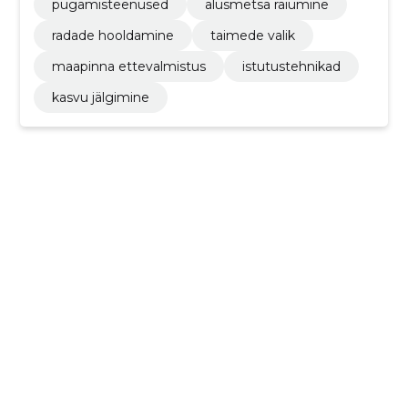
pügamisteenused
alusmetsa raiumine
radade hooldamine
taimede valik
maapinna ettevalmistus
istutustehnikad
kasvu jälgimine