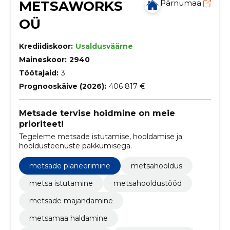
METSAWORKS
Pärnumaa
OÜ
Krediidiskoor:
Usaldusväärne
Maineskoor:
2940
Töötajaid:
3
Prognooskäive (2026):
406 817 €
Metsade tervise hoidmine on meie
prioriteet!
Tegeleme metsade istutamise, hooldamise ja
hooldusteenuste pakkumisega.
metsade planeerimine
metsahooldus
metsa istutamine
metsahooldustööd
metsade majandamine
metsamaa haldamine