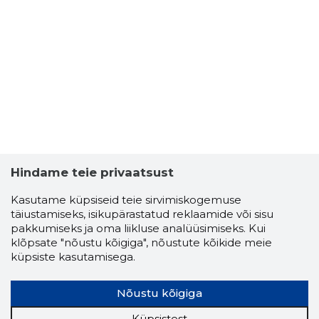
Hindame teie privaatsust
Kasutame küpsiseid teie sirvimiskogemuse
täiustamiseks, isikupärastatud reklaamide või sisu
pakkumiseks ja oma liikluse analüüsimiseks. Kui
klõpsate "nõustu kõigiga", nõustute kõikide meie
küpsiste kasutamisega.
Nõustu kõigiga
Küpsistest