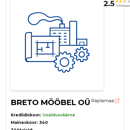
2.5
4 hinnan
BRETO MÖÖBEL OÜ
Raplamaa
Krediidiskoor:
Usaldusväärne
Maineskoor:
340
Töötajaid:
–