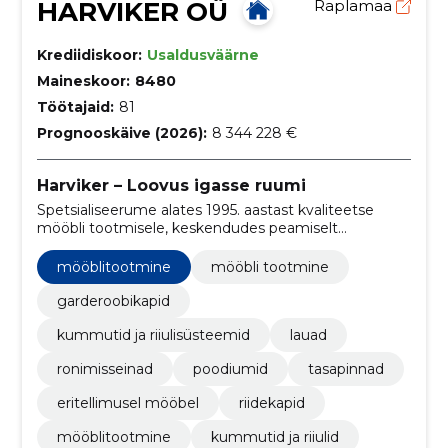
HARVIKER OÜ
Raplamaa
Krediidiskoor:
Usaldusväärne
Maineskoor:
8480
Töötajaid:
81
Prognooskäive (2026):
8 344 228 €
Harviker – Loovus igasse ruumi
Spetsialiseerume alates 1995. aastast kvaliteetse
mööbli tootmisele, keskendudes peamiselt
kasevineerist valmistatud mitmekülgsete ja
vastupidavate mööblilahenduste loomisele
mööblitootmine
mööbli tootmine
lasteaedadele ja koolidele.
garderoobikapid
kummutid ja riiulisüsteemid
lauad
ronimisseinad
poodiumid
tasapinnad
eritellimusel mööbel
riidekapid
mööblitootmine
kummutid ja riiulid