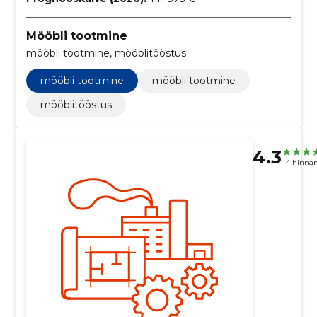
Mööbli tootmine
mööbli tootmine, mööblitööstus
mööbli tootmine
mööbli tootmine
mööblitööstus
4.3
4 hinna