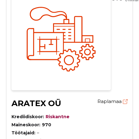
0 hinna
ARATEX OÜ
Raplamaa
Krediidiskoor:
Riskantne
Maineskoor:
970
Töötajaid:
–