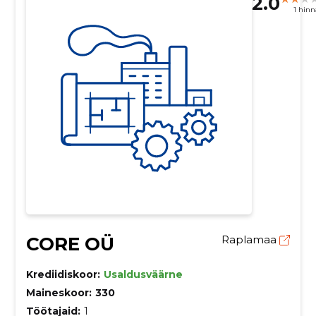
2.0
1 hin
CORE OÜ
Raplamaa
Krediidiskoor:
Usaldusväärne
Maineskoor:
330
Töötajaid:
1