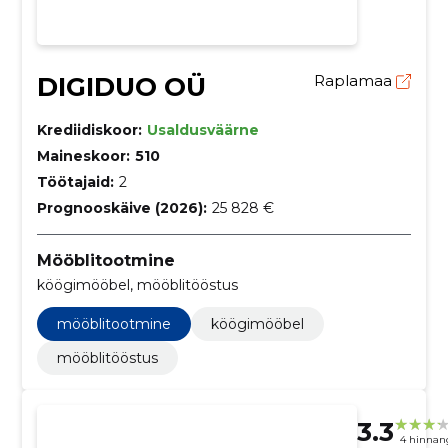
DIGIDUO OÜ
Raplamaa
Krediidiskoor:
Usaldusväärne
Maineskoor:
510
Töötajaid:
2
Prognooskäive (2026):
25 828 €
Mööblitootmine
köögimööbel, mööblitööstus
mööblitootmine
köögimööbel
mööblitööstus
3.3
4 hinnan