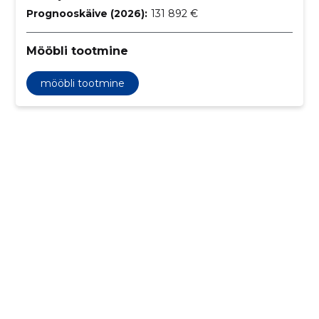
Prognooskäive (2026):
131 892 €
Mööbli tootmine
mööbli tootmine