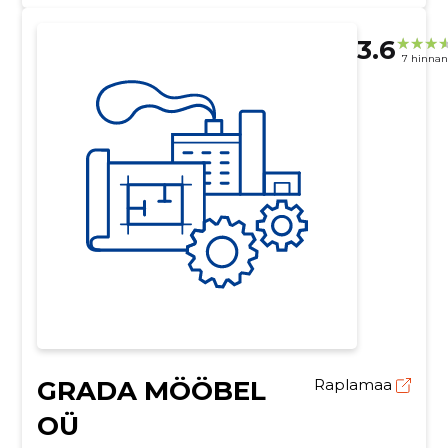
3.6
7 hinna
GRADA MÖÖBEL
Raplamaa
OÜ