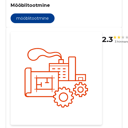
Mööblitootmine
mööblitootmine
2.3
3 hinnan