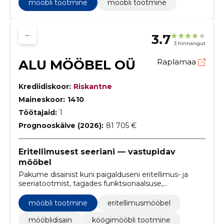
mööbli tootmine
mööbli tootmine
3.7
3 hinnangut
ALU MÖÖBEL OÜ
Raplamaa
Krediidiskoor:
Riskantne
Maineskoor:
1410
Töötajaid:
1
Prognooskäive (2026):
81 705 €
Eritellimusest seeriani — vastupidav
mööbel
Pakume disainist kuni paigalduseni eritellimus- ja
seeriatootmist, tagades funktsionaalsuse,
vastupidavuse ja õigeaegse tarne.
mööbli tootmine
eritellimusmööbel
mööblidisain
köögimööbli tootmine