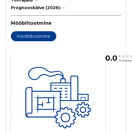
Prognooskäive (2026):
–
Mööblitootmine
mööblitootmine
0.0
0 hinna