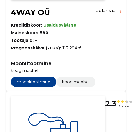
4WAY OÜ
Raplamaa
Krediidiskoor:
Usaldusväärne
Maineskoor:
580
Töötajaid:
–
Prognooskäive (2026):
113 294 €
Mööblitootmine
köögimööbel
mööblitootmine
köögimööbel
2.3
3 hinnan