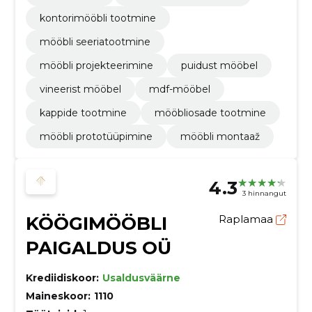
kontorimööbli tootmine
mööbli seeriatootmine
mööbli projekteerimine
puidust mööbel
vineerist mööbel
mdf-mööbel
kappide tootmine
mööbliosade tootmine
mööbli prototüüpimine
mööbli montaaž
4.3
3 hinnangut
KÖÖGIMÖÖBLI
Raplamaa
PAIGALDUS OÜ
Krediidiskoor:
Usaldusväärne
Maineskoor:
1110