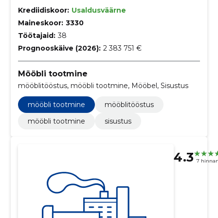
Krediidiskoor:
Usaldusväärne
Maineskoor:
3330
Töötajaid:
38
Prognooskäive (2026):
2 383 751 €
Mööbli tootmine
mööblitööstus, mööbli tootmine, Mööbel, Sisustus
mööbli tootmine
mööblitööstus
mööbli tootmine
sisustus
4.3
7 hinna