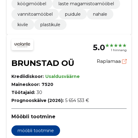
köögimööbel
laste magamistoamööbel
vannitoamööbel
puidule
nahale
kivile
plastikule
5.0
1 hinnang
BRUNSTAD OÜ
Raplamaa
Krediidiskoor:
Usaldusväärne
Maineskoor:
7520
Töötajaid:
30
Prognooskäive (2026):
5 654 533 €
Mööbli tootmine
mööbli tootmine