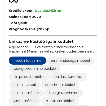
OÜ
Krediidiskoor:
Usaldusväärne
Maineskoor:
2020
Töötajaid:
–
Prognooskäive (2026):
–
Unikaalne käsitöö igale kodule!
Paju Mööbel OÜ valmistab eritellimusmööblit
Raplamaal Märjamaa vallas, keskendudes peamiselt
täispuidust mööbli loomisele.
mööbli tootmine
erilahendusega mööbel
lasergraveerimine puidule
täispuidust mööbel
puidust kummut
puidust voodi
eritellimusmööbel
puidust mööbel
lasergraveerimine
vineermööbel
melamiinmööbel