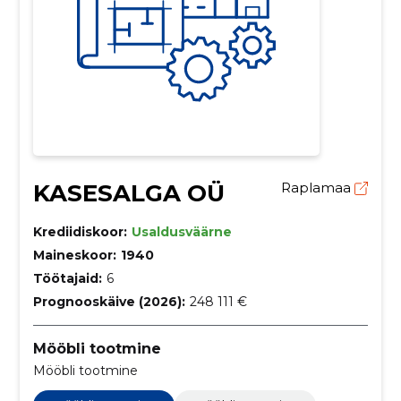
KASESALGA OÜ
Raplamaa
Krediidiskoor:
Usaldusväärne
Maineskoor:
1940
Töötajaid:
6
Prognooskäive (2026):
248 111 €
Mööbli tootmine
Mööbli tootmine