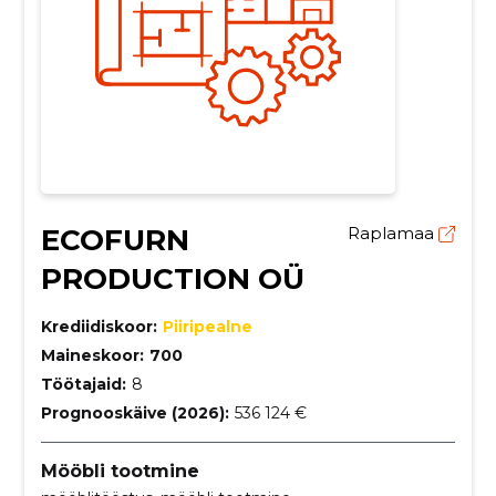
ECOFURN
Raplamaa
PRODUCTION OÜ
Krediidiskoor:
Piiripealne
Maineskoor:
700
Töötajaid:
8
Prognooskäive (2026):
536 124 €
Mööbli tootmine