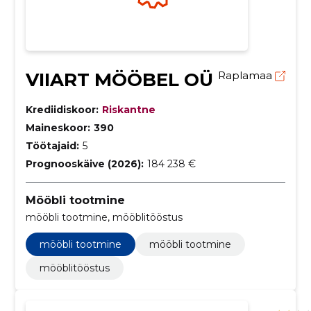
VIIART MÖÖBEL OÜ
Raplamaa
Krediidiskoor:
Riskantne
Maineskoor:
390
Töötajaid:
5
Prognooskäive (2026):
184 238 €
Mööbli tootmine
mööbli tootmine, mööblitööstus
mööbli tootmine
mööbli tootmine
mööblitööstus