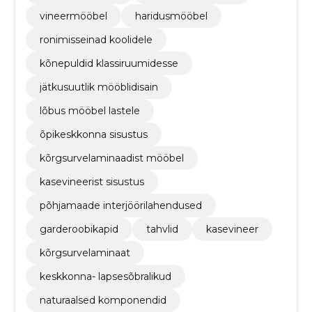
vineermööbel
haridusmööbel
ronimisseinad koolidele
kõnepuldid klassiruumidesse
jätkusuutlik mööblidisain
lõbus mööbel lastele
õpikeskkonna sisustus
kõrgsurvelaminaadist mööbel
kasevineerist sisustus
põhjamaade interjöörilahendused
garderoobikapid
tahvlid
kasevineer
kõrgsurvelaminaat
keskkonna- lapsesõbralikud
naturaalsed komponendid