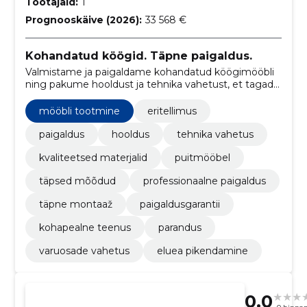
Töötajaid:
1
Prognooskäive (2026):
33 568 €
Kohandatud köögid. Täpne paigaldus.
Valmistame ja paigaldame kohandatud köögimööbli
ning pakume hooldust ja tehnika vahetust, et tagada
täpne paigaldus ja pikem kasutusiga. Tuginedes üle
25 aasta kogemusele.
mööbli tootmine
eritellimus
paigaldus
hooldus
tehnika vahetus
kvaliteetsed materjalid
puitmööbel
täpsed mõõdud
professionaalne paigaldus
täpne montaaž
paigaldusgarantii
kohapealne teenus
parandus
varuosade vahetus
eluea pikendamine
0.0