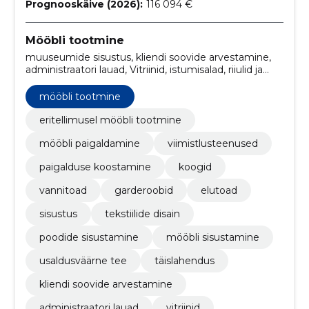
Prognooskäive (2026):
116 094 €
Mööbli tootmine
muuseumide sisustus, kliendi soovide arvestamine,
administraatori lauad, Vitriinid, istumisalad, riiulid ja
kapid, restoranide sisustus, elutoa mööbel,
kunstkividest töötasapinnad, viimistlemine
mööbli tootmine
eritellimusel mööbli tootmine
mööbli paigaldamine
viimistlusteenused
paigalduse koostamine
koogid
vannitoad
garderoobid
elutoad
sisustus
tekstiilide disain
poodide sisustamine
mööbli sisustamine
usaldusväärne tee
täislahendus
kliendi soovide arvestamine
administraatori lauad
vitriinid