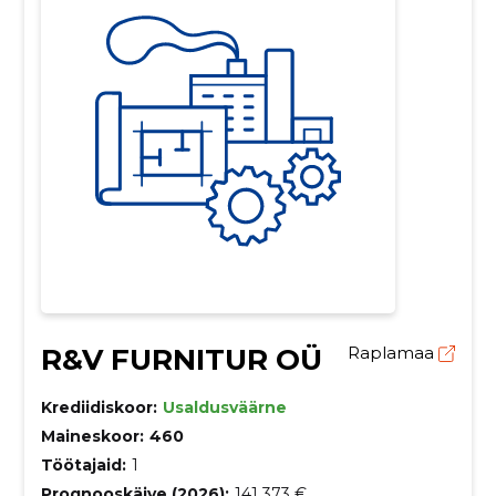
R&V FURNITUR OÜ
Raplamaa
Krediidiskoor:
Usaldusväärne
Maineskoor:
460
Töötajaid:
1
Prognooskäive (2026):
141 373 €