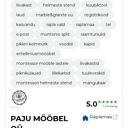
liivakast
helmeste stend
kuubiktool
laud
marble&granite oü
registrikood
kasvandu
rapla vald
raplamaa
tel
e-post
montonio split
raamturiiulid
pikleri kolmnurk
voodid
kapid
eritellimusmöööbel.
montessor mööble lastele
liivakastid
piknikulauad
lillekarbid
tuuleveskid
montessori helmeste stend
mängukaar
5.0
1 hinnang
PAJU MÖÖBEL
Raplamaa