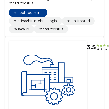
metallitööstus
mööbli tootmine
masinaehitustehnoloogia
metallitooted
rauakaup
metallitööstus
3.5
4 hinnan