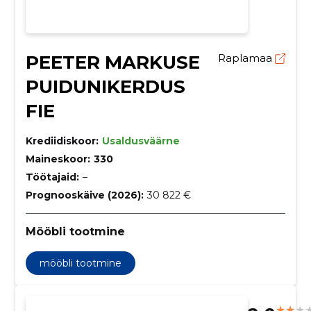
PEETER MARKUSE
Raplamaa
PUIDUNIKERDUS
FIE
Krediidiskoor:
Usaldusväärne
Maineskoor:
330
Töötajaid:
–
Prognooskäive (2026):
30 822 €
Mööbli tootmine
mööbli tootmine