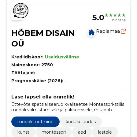
5.0
1 hinnang
HÕBEM DISAIN
Raplamaa
OÜ
Krediidiskoor:
Usaldusväärne
Maineskoor:
2750
Töötajaid:
–
Prognooskäive (2026):
–
Lase lapsel olla õnnelik!
Ettevõte spetsialiseerub kvaliteetse Montessori-stiilis
mööbli valmistamisele ja pakkumisele, mis loob
inspireeriva ja funktsionaalse keskkonna lastele nende
arengu toetamiseks.
mööbli tootmine
kodukujundus
kunst
montessori
aed
lastele