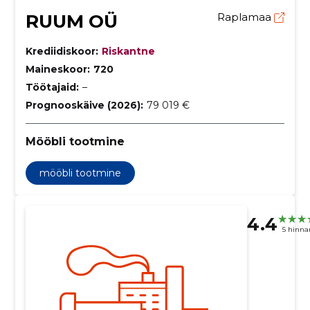
RUUM OÜ
Raplamaa
Krediidiskoor:
Riskantne
Maineskoor:
720
Töötajaid:
–
Prognooskäive (2026):
79 019 €
Mööbli tootmine
mööbli tootmine
4.4
5 hinna