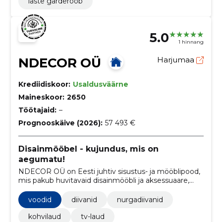
laste garderoob
5.0
1 hinnang
NDECOR OÜ
Harjumaa
Krediidiskoor:
Usaldusväärne
Maineskoor:
2650
Töötajaid:
–
Prognooskäive (2026):
57 493 €
Disainmööbel - kujundus, mis on
aegumatu!
NDECOR OÜ on Eesti juhtiv sisustus- ja mööblipood,
mis pakub huvitavaid disainmööbli ja aksessuaare,
lisaks ka sisekujundusteenust.
voodid
diivanid
nurgadiivanid
kohvilaud
tv-laud