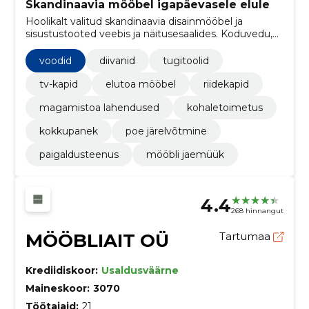
Skandinaavia mööbel igapäevasele elule
Hoolikalt valitud skandinaavia disainmööbel ja
sisustustooted veebis ja näitusesaalides. Koduvedu,
paigaldus ja järelmaks teevad ostu mugavaks.
voodid
diivanid
tugitoolid
tv-kapid
elutoa mööbel
riidekapid
magamistoa lahendused
kohaletoimetus
kokkupanek
poe järelvõtmine
paigaldusteenus
mööbli jaemüük
4.4
268 hinnangut
MÖÖBLIAIT OÜ
Tartumaa
Krediidiskoor:
Usaldusväärne
Maineskoor:
3070
Töötajaid:
21