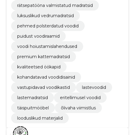
rätsepatööna valmistatud madratsid
luksuslikud vedrumadratsid
pehmed polsterdatud voodid
puidust voodiraamid
voodi hoiustamislahendused
premium kattemadratsid
kvaliteetsed öökapid
kohandatavad voodidisainid
vastupidavad voodikastid
lastevoodid
lastemadratsid
eritellimusel voodid
täispuitmööbel
õlivaha viimistlus
looduslikud materjalid