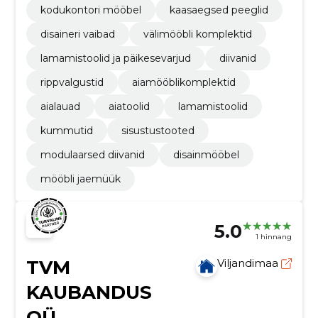
kodukontori mööbel
kaasaegsed peeglid
disaineri vaibad
välimööbli komplektid
lamamistoolid ja päikesevarjud
diivanid
rippvalgustid
aiamööblikomplektid
aialauad
aiatoolid
lamamistoolid
kummutid
sisustustooted
modulaarsed diivanid
disainmööbel
mööbli jaemüük
5.0
1 hinnang
TVM
Viljandimaa
KAUBANDUS
OÜ