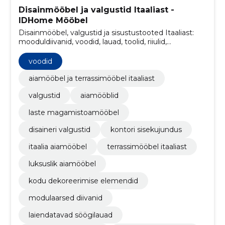
Disainmööbel ja valgustid Itaaliast -
IDHome Mööbel
Disainmööbel, valgustid ja sisustustooted Itaaliast:
mooduldiivanid, voodid, lauad, toolid, riiulid,
kummutid, aiamööbel. Vaata kogu valikut meie e-
poes!
voodid
aiamööbel ja terrassimööbel itaaliast
valgustid
aiamööblid
laste magamistoamööbel
disaineri valgustid
kontori sisekujundus
itaalia aiamööbel
terrassimööbel itaaliast
luksuslik aiamööbel
kodu dekoreerimise elemendid
modulaarsed diivanid
laiendatavad söögilauad