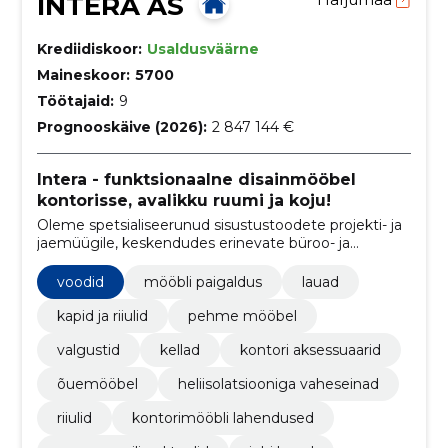
INTERA AS
Krediidiskoor:
Usaldusväärne
Maineskoor:
5700
Töötajaid:
9
Prognooskäive (2026):
2 847 144 €
Intera - funktsionaalne disainmööbel
kontorisse, avalikku ruumi ja koju!
Oleme spetsialiseerunud sisustustoodete projekti- ja
jaemüügile, keskendudes erinevate büroo- ja
disainmööbli kaubamärkide esindamisele üle
Euroopa.
voodid
mööbli paigaldus
lauad
kapid ja riiulid
pehme mööbel
valgustid
kellad
kontori aksessuaarid
õuemööbel
heliisolatsiooniga vaheseinad
riiulid
kontorimööbli lahendused