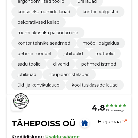
ergonoomilised toolid
juhi lauad
koosolekuruumide lauad
kontori valgustid
dekoratiivsed kellad
ruumi akustika parandamine
kontoritehnika seadmed
mööbli paigaldus
pehme mööbel
juhitoolid
töötoolid
sadultoolid
diivanid
pehmed istmed
juhilauad
nõupidamistelauad
üld- ja kohvikulauad
koolitusklasside lauad
4.8
10 hinnangut
TÄHEPOISS OÜ
Harjumaa
Krediidiskoor:
Usaldusväärne