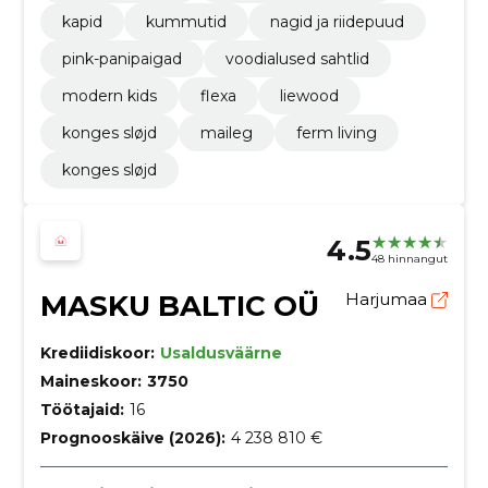
kapid
kummutid
nagid ja riidepuud
pink-panipaigad
voodialused sahtlid
modern kids
flexa
liewood
konges sløjd
maileg
ferm living
konges sløjd
4.5
48 hinnangut
MASKU BALTIC OÜ
Harjumaa
Krediidiskoor:
Usaldusväärne
Maineskoor:
3750
Töötajaid:
16
Prognooskäive (2026):
4 238 810 €