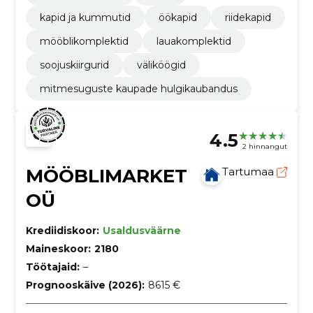
kapid ja kummutid
öökapid
riidekapid
mööblikomplektid
lauakomplektid
soojuskiirgurid
väliköögid
mitmesuguste kaupade hulgikaubandus
4.5
2 hinnangut
MÖÖBLIMARKET
Tartumaa
OÜ
Krediidiskoor:
Usaldusväärne
Maineskoor:
2180
Töötajaid:
–
Prognooskäive (2026):
8615 €