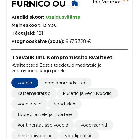
FURNICO OÜ
Ida-Virumaa
Krediidiskoor:
Usaldusväärne
Maineskoor:
13 730
Töötajaid:
121
Prognooskäive (2026):
9 635 328 €
Taevalik uni. Kompromissita kvaliteet.
Kvaliteetsed Eestis toodetud madratsid ja
vedruvoodid kogu perele
voodid
poroloonmadratsid
kattemadratsid
kušetid ja vedruvoodid
voodiotsad
voodijalad
tooted lastele ja noortele
kontinentaalsed voodid
voodiraamid
dekoratiivpadjad
voodipeatsid