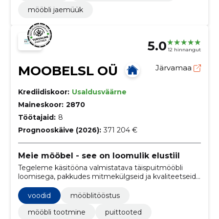
mööbli jaemüük
5.0
12 hinnangut
MOOBELSL OÜ
Järvamaa
Krediidiskoor:
Usaldusväärne
Maineskoor:
2870
Töötajaid:
8
Prognooskäive (2026):
371 204 €
Meie mööbel - see on loomulik elustiil
Tegeleme käsitööna valmistatava täispuitmööbli
loomisega, pakkudes mitmekülgseid ja kvaliteetseid
mööblilahendusi kogu kodu jaoks.
voodid
mööblitööstus
mööbli tootmine
puittooted