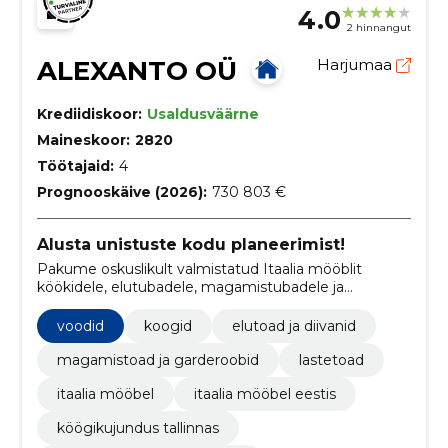
4.0
2 hinnangut
ALEXANTO OÜ
Harjumaa
Krediidiskoor:
Usaldusväärne
Maineskoor:
2820
Töötajaid:
4
Prognooskäive (2026):
730 803 €
Alusta unistuste kodu planeerimist!
Pakume oskuslikult valmistatud Itaalia mööblit
köökidele, elutubadele, magamistubadele ja
lastetubadele.
voodid
koogid
elutoad ja diivanid
magamistoad ja garderoobid
lastetoad
itaalia mööbel
itaalia mööbel eestis
köögikujundus tallinnas