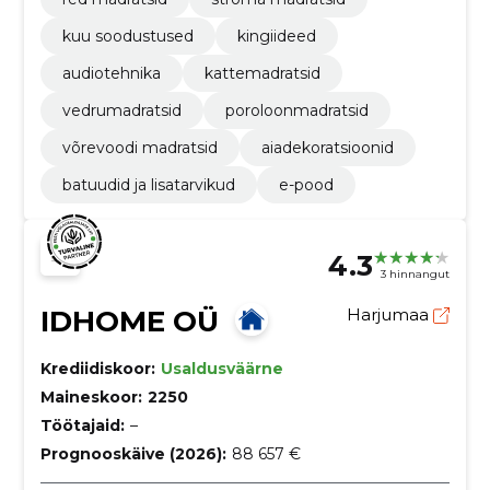
kuu soodustused
kingiideed
audiotehnika
kattemadratsid
vedrumadratsid
poroloonmadratsid
võrevoodi madratsid
aiadekoratsioonid
batuudid ja lisatarvikud
e-pood
4.3
3 hinnangut
IDHOME OÜ
Harjumaa
Krediidiskoor:
Usaldusväärne
Maineskoor:
2250
Töötajaid:
–
Prognooskäive (2026):
88 657 €