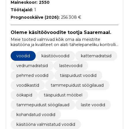
Maineskoor:
2550
Töötajaid:
1
Prognooskäive (2026):
256 308 €
Oleme käsitöövoodite tootja Saaremaal.
Meie tooted valmivad kõik oma ala meistrite
käsitööna ja kvaliteet on alati tähelepaneliku kontrolli
all. Toodede disaini ja pildid teeme alati 100% ise.
voodid
käsitöövoodid
kattemadratsid
vedrumadratsid
lastevoodid
pehmed voodid
täispuidust voodid
voodikastid
tammepuidust söögilauad
öökapid
täispuidust mööbel
tammepuidust söögilauad
laste voodid
kohandatud voodid
käsitööna valmistatud voodid