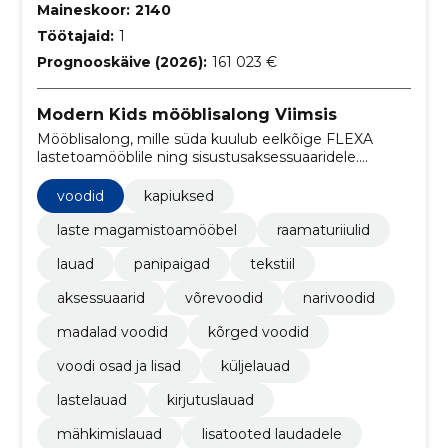
Maineskoor:
2140
Töötajaid:
1
Prognooskäive (2026):
161 023 €
Modern Kids mööblisalong Viimsis
Mööblisalong, mille süda kuulub eelkõige FLEXA
lastetoamööblile ning sisustusaksessuaaridele.
Pakume kestvaid, mängulisi ja funktsionaalseid
täislahendusi.
voodid
kapiuksed
laste magamistoamööbel
raamaturiiulid
lauad
panipaigad
tekstiil
aksessuaarid
võrevoodid
narivoodid
madalad voodid
kõrged voodid
voodi osad ja lisad
küljelauad
lastelauad
kirjutuslauad
mähkimislauad
lisatooted laudadele