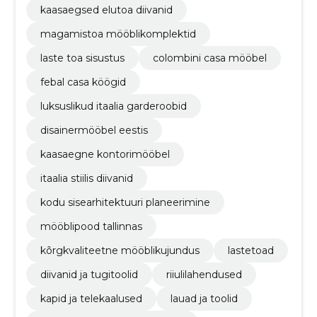
kaasaegsed elutoa diivanid
magamistoa mööblikomplektid
laste toa sisustus
colombini casa mööbel
febal casa köögid
luksuslikud itaalia garderoobid
disainermööbel eestis
kaasaegne kontorimööbel
itaalia stiilis diivanid
kodu sisearhitektuuri planeerimine
mööblipood tallinnas
kõrgkvaliteetne mööblikujundus
lastetoad
diivanid ja tugitoolid
riiulilahendused
kapid ja telekaalused
lauad ja toolid