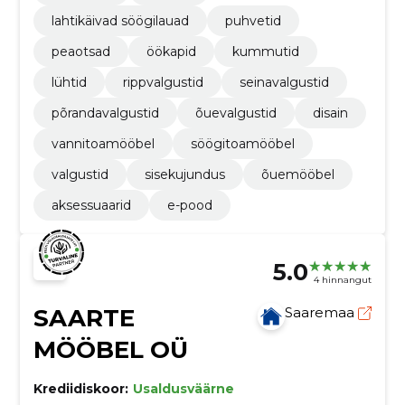
lahtikäivad söögilauad
puhvetid
peaotsad
öökapid
kummutid
lühtid
rippvalgustid
seinavalgustid
põrandavalgustid
õuevalgustid
disain
vannitoamööbel
söögitoamööbel
valgustid
sisekujundus
õuemööbel
aksessuaarid
e-pood
5.0
4 hinnangut
SAARTE
Saaremaa
MÖÖBEL OÜ
Krediidiskoor:
Usaldusväärne