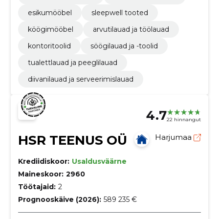
esikumööbel
sleepwell tooted
köögimööbel
arvutilauad ja töölauad
kontoritoolid
söögilauad ja -toolid
tualettlauad ja peeglilauad
diivanilauad ja serveerimislauad
4.7
22 hinnangut
HSR TEENUS OÜ
Harjumaa
Krediidiskoor:
Usaldusväärne
Maineskoor:
2960
Töötajaid:
2
Prognooskäive (2026):
589 235 €