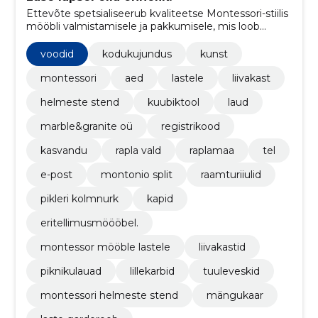
Ettevõte spetsialiseerub kvaliteetse Montessori-stiilis
mööbli valmistamisele ja pakkumisele, mis loob
inspireeriva ja funktsionaalse keskkonna lastele nende
arengu toetamiseks.
voodid
kodukujundus
kunst
montessori
aed
lastele
liivakast
helmeste stend
kuubiktool
laud
marble&granite oü
registrikood
kasvandu
rapla vald
raplamaa
tel
e-post
montonio split
raamturiiulid
pikleri kolmnurk
kapid
eritellimusmöööbel.
montessor mööble lastele
liivakastid
piknikulauad
lillekarbid
tuuleveskid
montessori helmeste stend
mängukaar