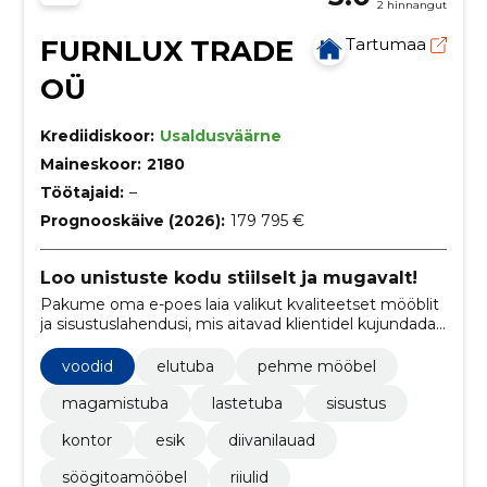
2 hinnangut
FURNLUX TRADE
Tartumaa
OÜ
Krediidiskoor:
Usaldusväärne
Maineskoor:
2180
Töötajaid:
–
Prognooskäive (2026):
179 795 €
Loo unistuste kodu stiilselt ja mugavalt!
Pakume oma e-poes laia valikut kvaliteetset mööblit
ja sisustuslahendusi, mis aitavad klientidel kujundada
oma unistuste kodu alates elutoast kuni aiani.
voodid
elutuba
pehme mööbel
magamistuba
lastetuba
sisustus
kontor
esik
diivanilauad
söögitoamööbel
riiulid