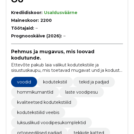
Krediidiskoor:
Usaldusväärne
Maineskoor:
2200
Töötajaid:
–
Prognooskäive (2026):
–
Pehmus ja mugavus, mis loovad
kodutunde.
Ettevõte pakub laia valikut kodutekstiile ja
sisustuskaupu, mis toetavad mugavat und ja kodust
heaolu. Valikus on kvaliteetsed tooted igapäevaseks
kasutamiseks, keskendudes praktilisusele ja
voodid
kodutekstiil
tekid ja padjad
vastupidavusele.
hommikumantlid
laste voodipesu
kvaliteetsed kodutekstiilid
kodutekstiilid veebis
luksuslikud voodipesukomplektid
ortopeedilised padjad
tekkide katted