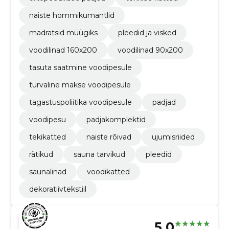
naiste hommikumantlid
madratsid müügiks
pleedid ja visked
voodilinad 160x200
voodilinad 90x200
tasuta saatmine voodipesule
turvaline makse voodipesule
tagastuspoliitika voodipesule
padjad
voodipesu
padjakomplektid
tekikatted
naiste rõivad
ujumisriided
rätikud
sauna tarvikud
pleedid
saunalinad
voodikatted
dekoratiivtekstiil
5.0