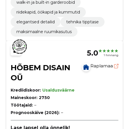
walk-in ja built-in garderoobid
riidekapid, öökapid ja kummutid
elegantsed detailid
tehnika tipptase
maksimaalne ruumikasutus
5.0
1 hinnang
HÕBEM DISAIN
Raplamaa
OÜ
Krediidiskoor:
Usaldusväärne
Maineskoor:
2750
Töötajaid:
–
Prognooskäive (2026):
–
Lase lapsel olla õnnelik!