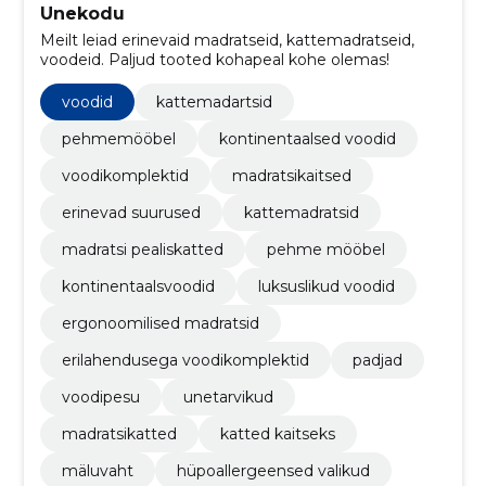
Unekodu
Meilt leiad erinevaid madratseid, kattemadratseid,
voodeid. Paljud tooted kohapeal kohe olemas!
voodid
kattemadartsid
pehmemööbel
kontinentaalsed voodid
voodikomplektid
madratsikaitsed
erinevad suurused
kattemadratsid
madratsi pealiskatted
pehme mööbel
kontinentaalsvoodid
luksuslikud voodid
ergonoomilised madratsid
erilahendusega voodikomplektid
padjad
voodipesu
unetarvikud
madratsikatted
katted kaitseks
mäluvaht
hüpoallergeensed valikud