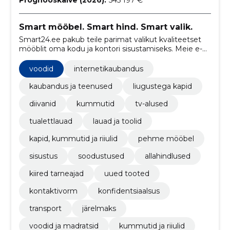
Prognooskäive (2026):
545 197 €
Smart mööbel. Smart hind. Smart valik.
Smart24.ee pakub teile parimat valikut kvaliteetset
mööblit oma kodu ja kontori sisustamiseks. Meie e-
poes leiate suur hulga erinevaid mööblitooteid, nagu
arvutilauad, söögilauad, diivanvoodid ja palju muud.
voodid
internetikaubandus
kaubandus ja teenused
liugustega kapid
diivanid
kummutid
tv-alused
tualettlauad
lauad ja toolid
kapid, kummutid ja riiulid
pehme mööbel
sisustus
soodustused
allahindlused
kiired tarneajad
uued tooted
kontaktivorm
konfidentsiaalsus
transport
järelmaks
voodid ja madratsid
kummutid ja riiulid