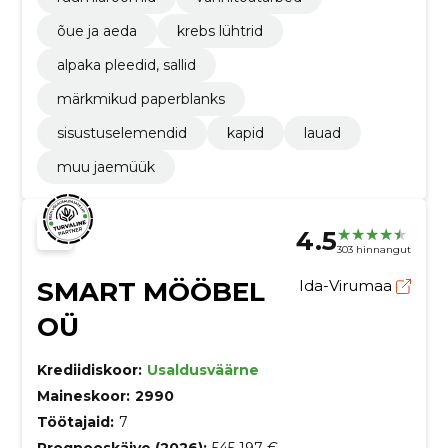
õue ja aeda
krebs lühtrid
alpaka pleedid, sallid
märkmikud paperblanks
sisustuselemendid
kapid
lauad
muu jaemüük
4.5
303 hinnangut
SMART MÖÖBEL
Ida-Virumaa
OÜ
Krediidiskoor:
Usaldusväärne
Maineskoor:
2990
Töötajaid:
7