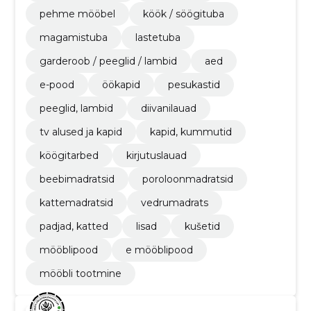
pehme mööbel
köök / söögituba
magamistuba
lastetuba
garderoob / peeglid / lambid
aed
e-pood
öökapid
pesukastid
peeglid, lambid
diivanilauad
tv alused ja kapid
kapid, kummutid
köögitarbed
kirjutuslauad
beebimadratsid
poroloonmadratsid
kattemadratsid
vedrumadrats
padjad, katted
lisad
kušetid
mööblipood
e mööblipood
mööbli tootmine