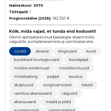
Maineskoor:
3070
Töötajaid:
1
Prognooskäive (2026):
182 320 €
Kõik, mida vajad, et tunda end koduselt!
Oleme spetsialiseerunud kaasaegse disainmööbli,
valgustite, portselaniesemete ja vannitoatarvete
pakkumisele, et muuta iga klientide kodu unikaalseks
ja hubaseks.
voodid
diivanid
kingitused
kunst
kunstilised loovtegevused
küünlajalad
mööbel eritellimusel
mööblifurnituurid
mööblisalong
padjad
sisustus
skulptuurid
söögitoamööbel
tekstiil
vannitoa aksessuaarid
valgustid
aksessuaarid
maalid ja pildid
ruumiaroomid
vannitoatarbed