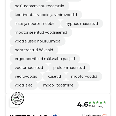
polüuretaanvahu madratsid
kontinentaalvoodid ja vedruvoodid
laste ja noorte mööbel
hypnos madratsid
mootoriseeritud voodiraamid
voodialused hoiuruumiga
polsterdatud öökapid
ergonoomilised mäluvahu padjad
vedrumadratsid
proloonmadratsid
vedruvoodid
kušetid
mootorvoodid
voodijalad
mööbli tootmine
4.6
39 hinnangut
Harjumaa