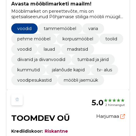
Avasta mööblimarketi maailm!
Mööblimarket on pereettevõte, mis on
spetsialiseerunud Põhjamaise stiiliga mööbli müügile,
pakkudes laia valikut mööblitükke alates
pehmemööblist kuni korpusemööbli ning voodite ja
voodid
tammemööbel
varia
madratsiteni
pehme mööbel
korpusmööbel
toolid
voodid
lauad
madratsid
diivanid ja diivanvoodid
tumbad ja järid
kummutid
jalanõude kapid
tv- alus
voodipesukastid
mööbli jaemüük
5.0
2 hinnangut
TOOMDEV OÜ
Harjumaa
Krediidiskoor:
Riskantne