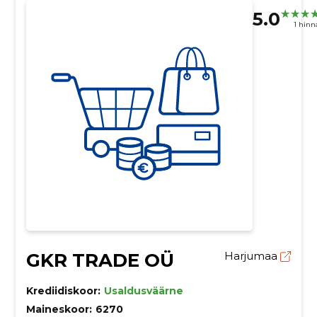
5.0
1 hin
GKR TRADE OÜ
Harjumaa
Krediidiskoor:
Usaldusväärne
Maineskoor:
6270