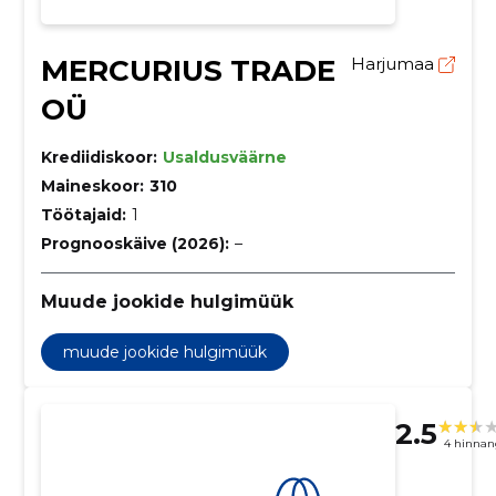
MERCURIUS TRADE
Harjumaa
OÜ
Krediidiskoor:
Usaldusväärne
Maineskoor:
310
Töötajaid:
1
Prognooskäive (2026):
–
Muude jookide hulgimüük
muude jookide hulgimüük
2.5
4 hinnan