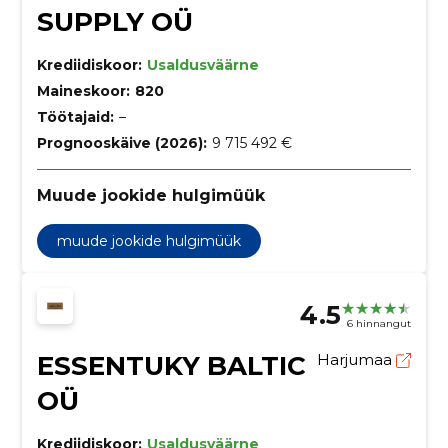
SUPPLY OÜ
Krediidiskoor:
Usaldusväärne
Maineskoor:
820
Töötajaid:
–
Prognooskäive (2026):
9 715 492 €
Muude jookide hulgimüük
muude jookide hulgimüük
4.5
6 hinnangut
ESSENTUKY BALTIC
Harjumaa
OÜ
Krediidiskoor:
Usaldusväärne