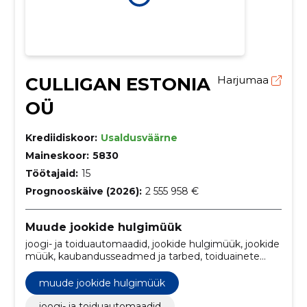
CULLIGAN ESTONIA
Harjumaa
OÜ
Krediidiskoor:
Usaldusväärne
Maineskoor:
5830
Töötajaid:
15
Prognooskäive (2026):
2 555 958 €
Muude jookide hulgimüük
joogi- ja toiduautomaadid, jookide hulgimüük, jookide
müük, kaubandusseadmed ja tarbed, toiduainete
hulgimüük, toiduainetetööstus, Joogivesi, Joogivee
tootmine, kaubandus ja teenused
muude jookide hulgimüük
joogi- ja toiduautomaadid