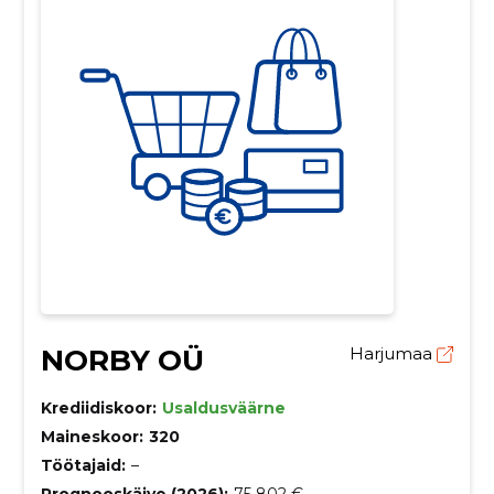
NORBY OÜ
Harjumaa
Krediidiskoor:
Usaldusväärne
Maineskoor:
320
Töötajaid:
–
Prognooskäive (2026):
75 802 €