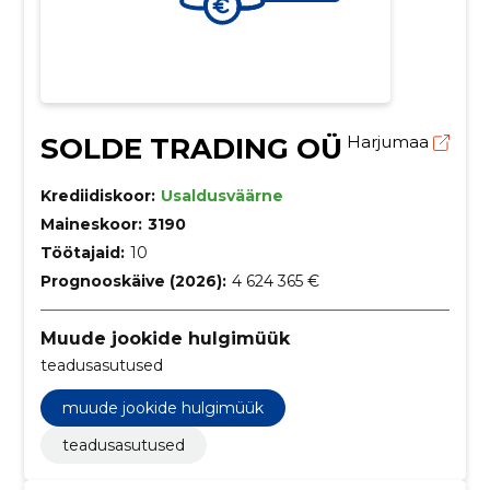
SOLDE TRADING OÜ
Harjumaa
Krediidiskoor:
Usaldusväärne
Maineskoor:
3190
Töötajaid:
10
Prognooskäive (2026):
4 624 365 €
Muude jookide hulgimüük
teadusasutused
muude jookide hulgimüük
teadusasutused