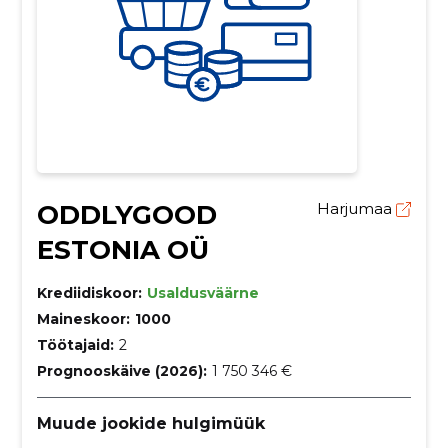
ODDLYGOOD
Harjumaa
ESTONIA OÜ
Krediidiskoor:
Usaldusväärne
Maineskoor:
1000
Töötajaid:
2
Prognooskäive (2026):
1 750 346 €
Muude jookide hulgimüük