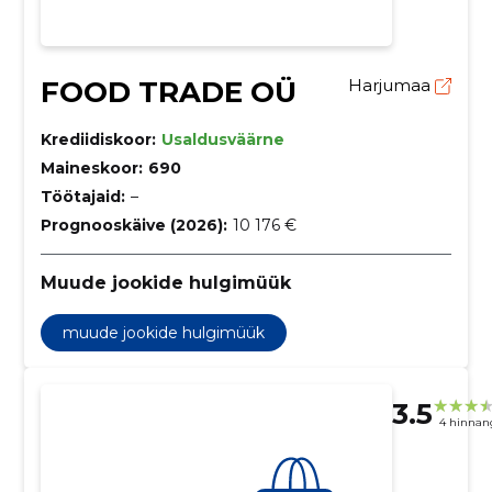
FOOD TRADE OÜ
Harjumaa
Krediidiskoor:
Usaldusväärne
Maineskoor:
690
Töötajaid:
–
Prognooskäive (2026):
10 176 €
Muude jookide hulgimüük
muude jookide hulgimüük
3.5
4 hinnan