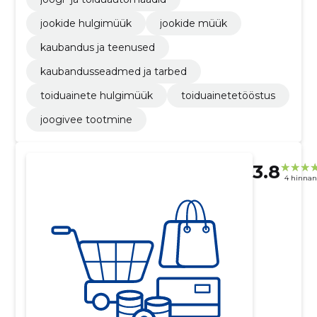
jookide hulgimüük
jookide müük
kaubandus ja teenused
kaubandusseadmed ja tarbed
toiduainete hulgimüük
toiduainetetööstus
joogivee tootmine
3.8
4 hinna