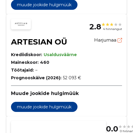
muude jookide hulgimüük
2.8
4 hinnangut
ARTESIAN OÜ
Harjumaa
Krediidiskoor:
Usaldusväärne
Maineskoor:
460
Töötajaid:
–
Prognooskäive (2026):
52 093 €
Muude jookide hulgimüük
muude jookide hulgimüük
0.0
0 hinna