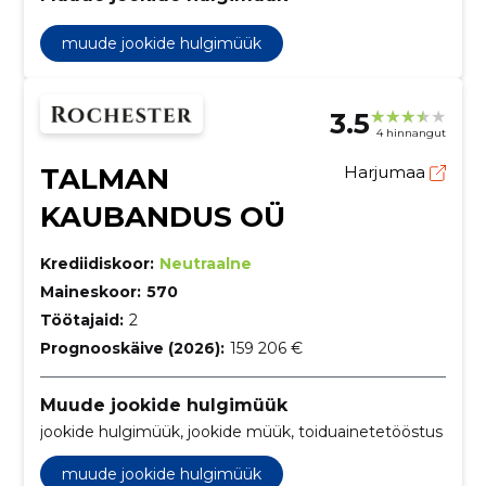
muude jookide hulgimüük
3.5
4 hinnangut
TALMAN
Harjumaa
KAUBANDUS OÜ
Krediidiskoor:
Neutraalne
Maineskoor:
570
Töötajaid:
2
Prognooskäive (2026):
159 206 €
Muude jookide hulgimüük
jookide hulgimüük, jookide müük, toiduainetetööstus
muude jookide hulgimüük