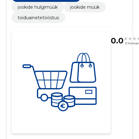
jookide hulgimüük
jookide müük
toiduainetetööstus
0.0
0 hinna