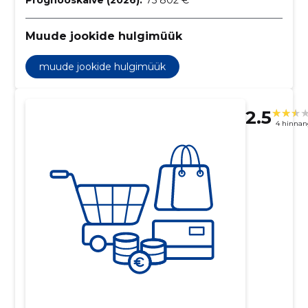
Muude jookide hulgimüük
muude jookide hulgimüük
2.5
4 hinnan