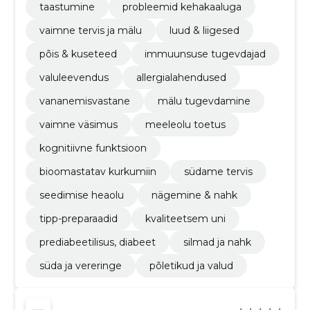
taastumine
probleemid kehakaaluga
vaimne tervis ja mälu
luud & liigesed
põis & kuseteed
immuunsuse tugevdajad
valuleevendus
allergialahendused
vananemisvastane
mälu tugevdamine
vaimne väsimus
meeleolu toetus
kognitiivne funktsioon
bioomastatav kurkumiin
südame tervis
seedimise heaolu
nägemine & nahk
tipp-preparaadid
kvaliteetsem uni
prediabeetilisus, diabeet
silmad ja nahk
süda ja vereringe
põletikud ja valud