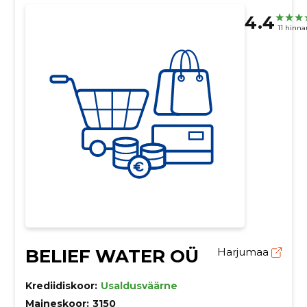
4.4
11 hinn
BELIEF WATER OÜ
Harjumaa
Krediidiskoor:
Usaldusväärne
Maineskoor:
3150