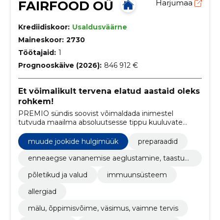
FAIRFOOD OÜ
Harjumaa
Krediidiskoor:
Usaldusväärne
Maineskoor:
2730
Töötajaid:
1
Prognooskäive (2026):
846 912 €
Et võimalikult tervena elatud aastaid oleks
rohkem!
PREMIO sündis soovist võimaldada inimestel
tutvuda maailma absoluutsesse tippu kuuluvate
teaduspõhiste preparaatidega ning osta neid
mugavalt ja turvaliselt.
muude jookide hulgimüük
preparaadid
enneaegse vananemise aeglustamine, taastum
ine
põletikud ja valud
immuunsüsteem
allergiad
mälu, õppimisvõime, väsimus, vaimne tervis