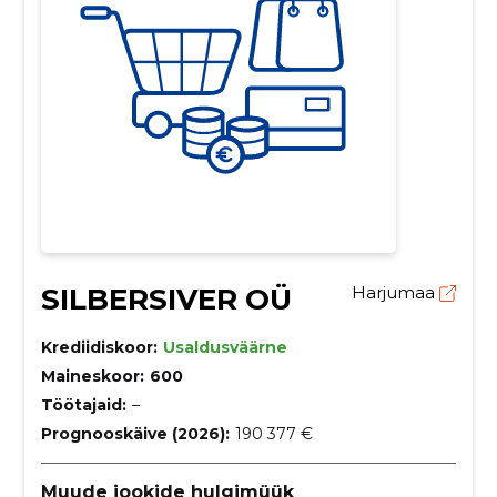
SILBERSIVER OÜ
Harjumaa
Krediidiskoor:
Usaldusväärne
Maineskoor:
600
Töötajaid:
–
Prognooskäive (2026):
190 377 €
Muude jookide hulgimüük