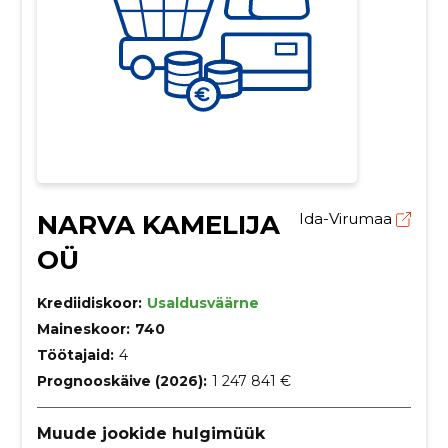
NARVA KAMELIJA
Ida-Virumaa
OÜ
Krediidiskoor:
Usaldusväärne
Maineskoor:
740
Töötajaid:
4
Prognooskäive (2026):
1 247 841 €
Muude jookide hulgimüük