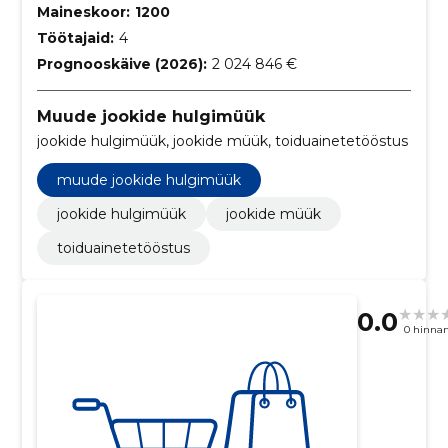
Maineskoor:
1200
Töötajaid:
4
Prognooskäive (2026):
2 024 846 €
Muude jookide hulgimüük
jookide hulgimüük, jookide müük, toiduainetetööstus
muude jookide hulgimüük
jookide hulgimüük
jookide müük
toiduainetetööstus
0.0
0 hinna