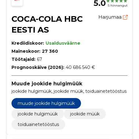
5.0
5 hinnangut
COCA-COLA HBC
Harjumaa
EESTI AS
Krediidiskoor:
Usaldusväärne
Maineskoor:
27 360
Töötajaid:
67
Prognooskäive (2026):
40 686 540 €
Muude jookide hulgimüük
jookide hulgimüük, jookide müük, toiduainetetööstus
muude jookide hulgimüük
jookide hulgimüük
jookide müük
toiduainetetööstus