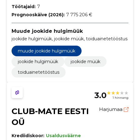
Töötajaid:
7
Prognooskäive (2026):
7 775 206 €
Muude jookide hulgimüük
jookide hulgimüük, jookide müük, toiduainetetööstus
muude jookide hulgimüük
jookide hulgimüük
jookide müük
toiduainetetööstus
3.0
1 hinnang
CLUB-MATE EESTI
Harjumaa
OÜ
Krediidiskoor:
Usaldusväärne