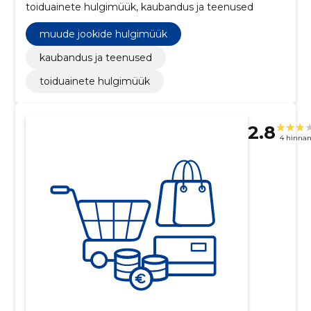
toiduainete hulgimüük, kaubandus ja teenused
muude jookide hulgimüük
kaubandus ja teenused
toiduainete hulgimüük
2.8
4 hinna