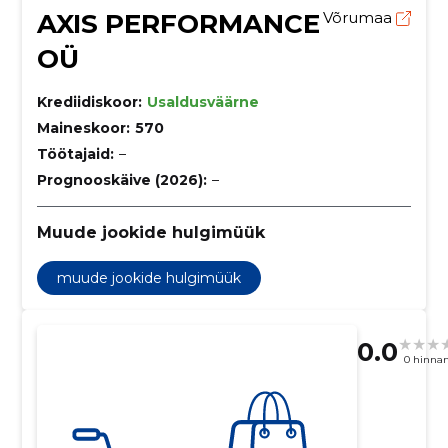
AXIS PERFORMANCE
Võrumaa
OÜ
Krediidiskoor:
Usaldusväärne
Maineskoor:
570
Töötajaid:
–
Prognooskäive (2026):
–
Muude jookide hulgimüük
muude jookide hulgimüük
0.0
0 hinna