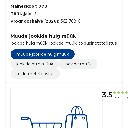
Maineskoor:
770
Töötajaid:
3
Prognooskäive (2026):
362 768 €
Muude jookide hulgimüük
jookide hulgimüük, jookide müük, toiduainetetööstus
muude jookide hulgimüük
jookide hulgimüük
jookide müük
toiduainetetööstus
3.5
4 hinnan