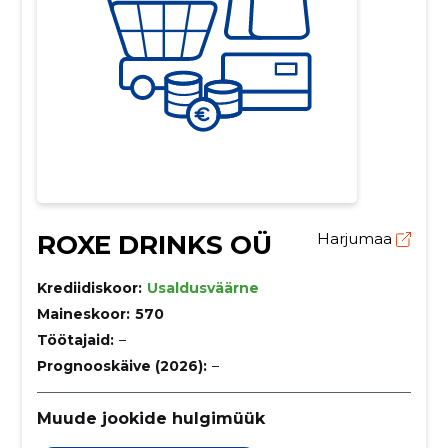
ROXE DRINKS OÜ
Harjumaa
Krediidiskoor:
Usaldusväärne
Maineskoor:
570
Töötajaid:
–
Prognooskäive (2026):
–
Muude jookide hulgimüük