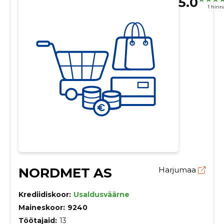
5.0
1 hin
NORDMET AS
Harjumaa
Krediidiskoor:
Usaldusväärne
Maineskoor:
9240
Töötajaid:
13