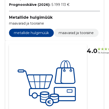
Prognooskäive (2026):
5 199 113 €
Metallide hulgimüük
maavarad ja tooraine
metallide hulgimüük
maavarad ja tooraine
4.0
74 hinna