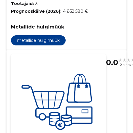
Töötajaid:
3
Prognooskäive (2026):
4 852 580 €
Metallide hulgimüük
metallide hulgimüük
0.0
0 hinna