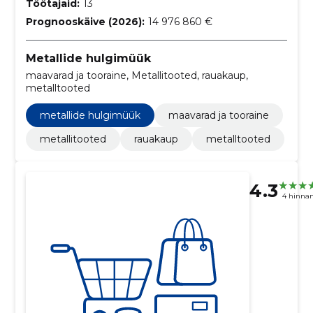
Töötajaid:
13
Prognooskäive (2026):
14 976 860 €
Metallide hulgimüük
maavarad ja tooraine, Metallitooted, rauakaup,
metalltooted
metallide hulgimüük
maavarad ja tooraine
metallitooted
rauakaup
metalltooted
4.3
4 hinna