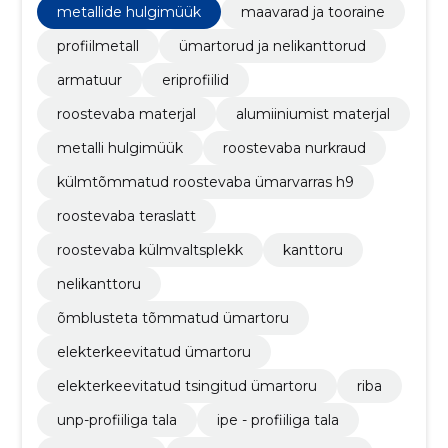
ettevalmistamise ja edasise töötlemise teenuseid
metallide hulgimüük
maavarad ja tooraine
vastavalt nende soovile
profiilmetall
ümartorud ja nelikanttorud
armatuur
eriprofiilid
roostevaba materjal
alumiiniumist materjal
metalli hulgimüük
roostevaba nurkraud
külmtõmmatud roostevaba ümarvarras h9
roostevaba teraslatt
roostevaba külmvaltsplekk
kanttoru
nelikanttoru
õmblusteta tõmmatud ümartoru
elekterkeevitatud ümartoru
elekterkeevitatud tsingitud ümartoru
riba
unp-profiiliga tala
ipe - profiiliga tala