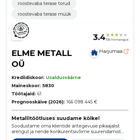
roostevaba terase torud
roostevaba terase müük
3.4
105 hinnangut
ELME METALL
Harjumaa
OÜ
Krediidiskoor:
Usaldusväärne
Maineskoor:
5830
Töötajaid:
61
Prognooskäive (2026):
166 098 445 €
Metallitöötluses suudame kõike!
Soodustame oma klientide äritegevuse pikaajalist
arengut ja nende konkurentsivõime suurendamist
turul, pakkudes erinevaid materjali tarnimise,