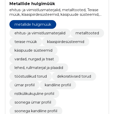
Metallide hulgimüük
ehitus- ja viimistlusmaterjalid, metalltooted, Terase
müük, klaaspiirdesüsteemid, käsipuude süsteemid,
vardad, nurgad ja traat, lehed, rullmaterjal ja plaadid,
tööstuslikud torud, dekoratiivsed torud, Ümar profiil
metallide hulgimüük
ehitus- ja viimistlusmaterjalid
metalltooted
terase müük
klaaspiirdesüsteemid
käsipuude süsteemid
vardad, nurgad ja traat
lehed, rullmaterjal ja plaadid
tööstuslikud torud
dekoratiivsed torud
ümar profiil
kandiline profiil
ristkülikukujuline profiil
soonega ümar profiil
soonega kandiline profiil