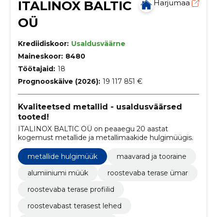
ITALINOX BALTIC
Harjumaa
OÜ
Krediidiskoor:
Usaldusväärne
Maineskoor:
8480
Töötajaid:
18
Prognooskäive (2026):
19 117 851 €
Kvaliteetsed metallid - usaldusväärsed
tooted!
ITALINOX BALTIC OÜ on peaaegu 20 aastat
kogemust metallide ja metallimaakide hulgimüügis.
metallide hulgimüük
maavarad ja tooraine
alumiiniumi müük
roostevaba terase ümar
roostevaba terase profiilid
roostevabast terasest lehed