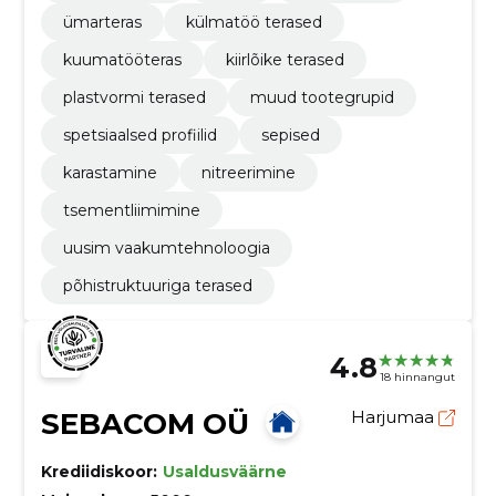
ümarteras
külmatöö terased
kuumatööteras
kiirlõike terased
plastvormi terased
muud tootegrupid
spetsiaalsed profiilid
sepised
karastamine
nitreerimine
tsementliimimine
uusim vaakumtehnoloogia
põhistruktuuriga terased
4.8
18 hinnangut
SEBACOM OÜ
Harjumaa
Krediidiskoor:
Usaldusväärne