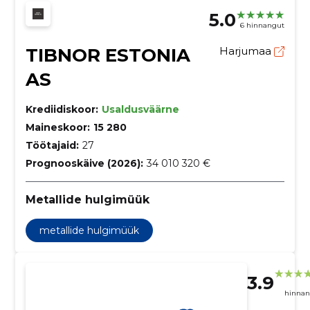
5.0
6 hinnangut
TIBNOR ESTONIA
Harjumaa
AS
Krediidiskoor:
Usaldusväärne
Maineskoor:
15 280
Töötajaid:
27
Prognooskäive (2026):
34 010 320 €
Metallide hulgimüük
metallide hulgimüük
3.9
hinnan