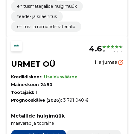
ehitusmaterjalide hulgimüük
teede- ja sillaehitus
ehitus- ja remondimaterjalid
4.6
17 hinnangut
URMET OÜ
Harjumaa
Krediidiskoor:
Usaldusväärne
Maineskoor:
2480
Töötajaid:
1
Prognooskäive (2026):
3 791 040 €
Metallide hulgimüük
maavarad ja tooraine