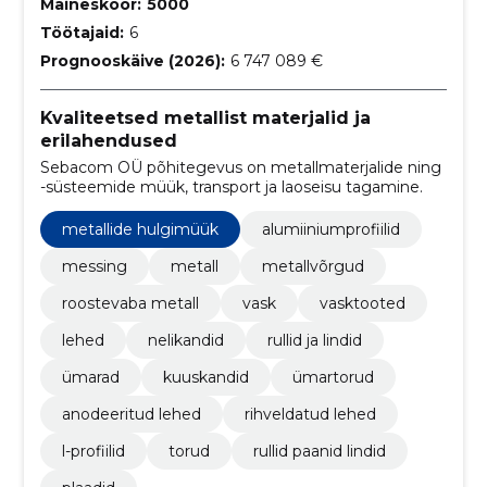
Maineskoor:
5000
Töötajaid:
6
Prognooskäive (2026):
6 747 089 €
Kvaliteetsed metallist materjalid ja
erilahendused
Sebacom OÜ põhitegevus on metallmaterjalide ning
-süsteemide müük, transport ja laoseisu tagamine.
metallide hulgimüük
alumiiniumprofiilid
messing
metall
metallvõrgud
roostevaba metall
vask
vasktooted
lehed
nelikandid
rullid ja lindid
ümarad
kuuskandid
ümartorud
anodeeritud lehed
rihveldatud lehed
l-profiilid
torud
rullid paanid lindid