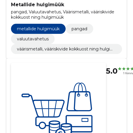
Metallide hulgimüük
pangad, Valuutavahetus, Väärismetalli, vääriskivide
kokkuost ning hulgimüük
metallide hulgimüük
pangad
valuutavahetus
väärismetalli, vääriskivide kokkuost ning hulgim
üük
5.0
1 hin