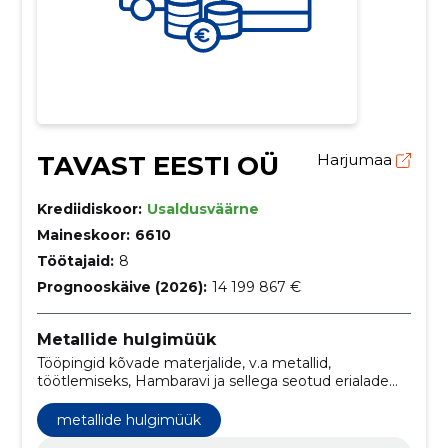
TAVAST EESTI OÜ
Harjumaa
Krediidiskoor:
Usaldusväärne
Maineskoor:
6610
Töötajaid:
8
Prognooskäive (2026):
14 199 867 €
Metallide hulgimüük
Tööpingid kõvade materjalide, v.a metallid,
töötlemiseks, Hambaravi ja sellega seotud erialade
instrumendid ja seadmed, Pehmejoodistamis-,
kõvajoodistamis- ja keevitusseadmed, pindkarastus-
metallide hulgimüük
ja kuumpihustusmasinad ja -seadmed, Väärismetalli,