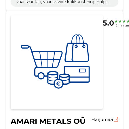
vääriskivide kokkuost ning hulgimüük
väärismetalli, vääriskivide kokkuost ning hulgim
üük
5.0
2 hinna
AMARI METALS OÜ
Harjumaa