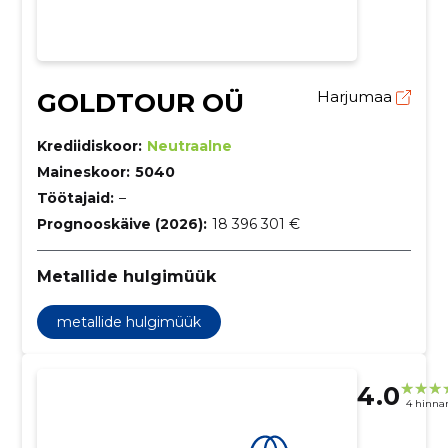
GOLDTOUR OÜ
Harjumaa
Krediidiskoor:
Neutraalne
Maineskoor:
5040
Töötajaid:
–
Prognooskäive (2026):
18 396 301 €
Metallide hulgimüük
metallide hulgimüük
4.0
4 hinna