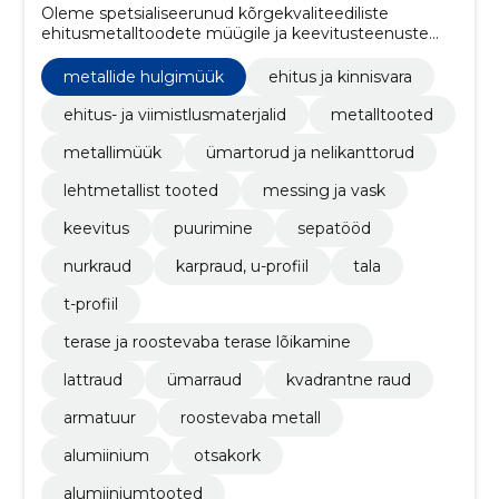
Oleme spetsialiseerunud kõrgekvaliteediliste
ehitusmetalltoodete müügile ja keevitusteenuste
pakkumisele ehitus- ja kinnisvarasektorile
metallide hulgimüük
ehitus ja kinnisvara
ehitus- ja viimistlusmaterjalid
metalltooted
metallimüük
ümartorud ja nelikanttorud
lehtmetallist tooted
messing ja vask
keevitus
puurimine
sepatööd
nurkraud
karpraud, u-profiil
tala
t-profiil
terase ja roostevaba terase lõikamine
lattraud
ümarraud
kvadrantne raud
armatuur
roostevaba metall
alumiinium
otsakork
alumiiniumtooted