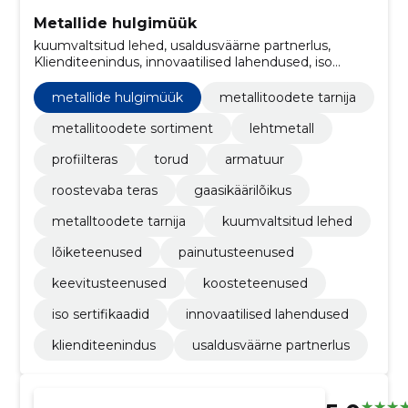
Metallide hulgimüük
kuumvaltsitud lehed, usaldusväärne partnerlus,
Klienditeenindus, innovaatilised lahendused, iso
sertifikaadid, koosteteenused, keevitusteenused,
painutusteenused, lõiketeenused, metallitoodete
metallide hulgimüük
metallitoodete tarnija
tarnija
metallitoodete sortiment
lehtmetall
profiilteras
torud
armatuur
roostevaba teras
gaasikäärilõikus
metalltoodete tarnija
kuumvaltsitud lehed
lõiketeenused
painutusteenused
keevitusteenused
koosteteenused
iso sertifikaadid
innovaatilised lahendused
klienditeenindus
usaldusväärne partnerlus