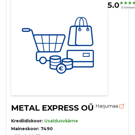
5.0
5 hinna
METAL EXPRESS OÜ
Harjumaa
Krediidiskoor:
Usaldusväärne
Maineskoor:
7490