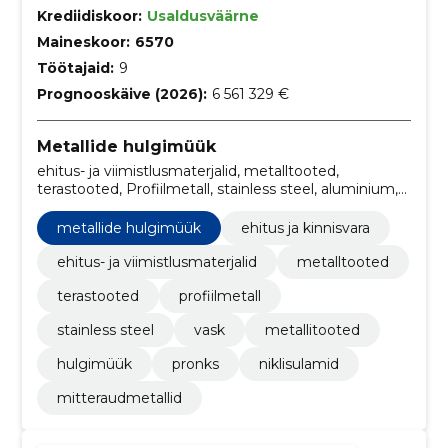
Krediidiskoor:
Usaldusväärne
Maineskoor:
6570
Töötajaid:
9
Prognooskäive (2026):
6 561 329 €
Metallide hulgimüük
ehitus- ja viimistlusmaterjalid, metalltooted,
terastooted, Profiilmetall, stainless steel, aluminium,
Vask, Metallitooted, Hulgimüük, Pronks
metallide hulgimüük
ehitus ja kinnisvara
ehitus- ja viimistlusmaterjalid
metalltooted
terastooted
profiilmetall
stainless steel
vask
metallitooted
hulgimüük
pronks
niklisulamid
mitteraudmetallid