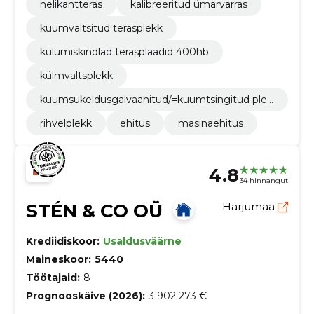
nelikantteras
kalibreeritud ümarvarras
kuumvaltsitud terasplekk
kulumiskindlad terasplaadid 400hb
külmvaltsplekk
kuumsukeldusgalvaanitud/=kuumtsingitud plek
k
rihvelplekk
ehitus
masinaehitus
4.8
34 hinnangut
STÉN & CO OÜ
Harjumaa
Krediidiskoor:
Usaldusväärne
Maineskoor:
5440
Töötajaid:
8
Prognooskäive (2026):
3 902 273 €