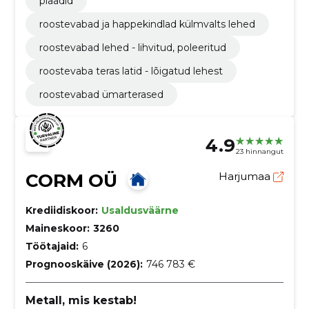
plaadid
roostevabad ja happekindlad külmvalts lehed
roostevabad lehed - lihvitud, poleeritud
roostevaba teras latid - lõigatud lehest
roostevabad ümarterased
4.9
23 hinnangut
CORM OÜ
Harjumaa
Krediidiskoor:
Usaldusväärne
Maineskoor:
3260
Töötajaid:
6
Prognooskäive (2026):
746 783 €
Metall, mis kestab!