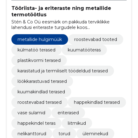
Tööriista- ja eriteraste ning metallide
termotöötlus
Stén & Co Oü eesmärk on pakkuda terviklikke
lahendusi eriteraste turgudele koos
termilisetöötlemise ja lõikamis teenusega.
metallide hulgimüük
roostevabad tooted
külmatöö terased
kuumatööteras
plastikvormi terased
karastatud ja termiliselt töödeldud terased
löökkarastuvad terased
kuumakindlad terased
roostevabad terased
happekindlad terased
vase sulamid
eriterased
happekindel teras
liitmikud
nelikanttorud
torud
üleminekud