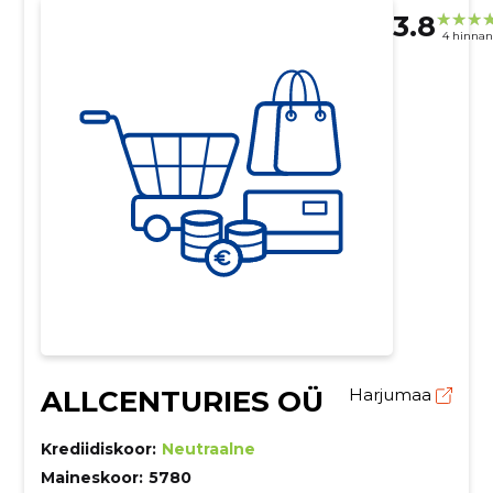
3.8
4 hinna
ALLCENTURIES OÜ
Harjumaa
Krediidiskoor:
Neutraalne
Maineskoor:
5780