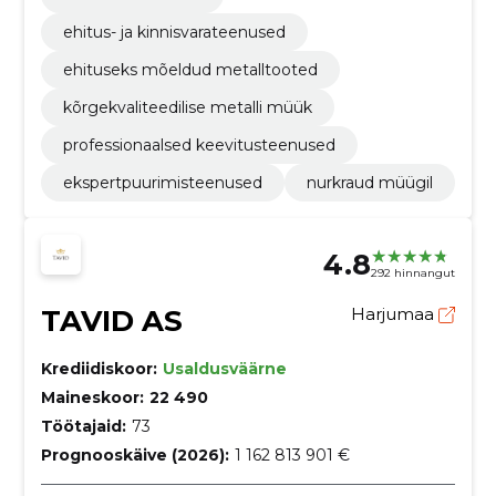
ehitus- ja kinnisvarateenused
ehituseks mõeldud metalltooted
kõrgekvaliteedilise metalli müük
professionaalsed keevitusteenused
ekspertpuurimisteenused
nurkraud müügil
4.8
292 hinnangut
TAVID AS
Harjumaa
Krediidiskoor:
Usaldusväärne
Maineskoor:
22 490
Töötajaid:
73
Prognooskäive (2026):
1 162 813 901 €