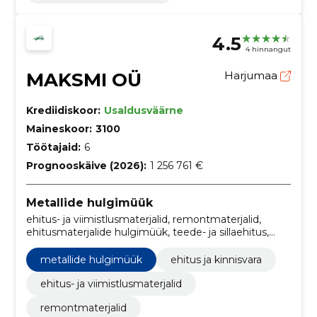
4.5
4 hinnangut
MAKSMI OÜ
Harjumaa
Krediidiskoor:
Usaldusväärne
Maineskoor:
3100
Töötajaid:
6
Prognooskäive (2026):
1 256 761 €
Metallide hulgimüük
ehitus- ja viimistlusmaterjalid, remontmaterjalid,
ehitusmaterjalide hulgimüük, teede- ja sillaehitus,
Pöörmed, Rööpad, Ehitus- ja remondimaterjalid,
ehitus ja kinnisvara
metallide hulgimüük
ehitus ja kinnisvara
ehitus- ja viimistlusmaterjalid
remontmaterjalid