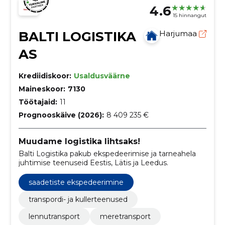
4.6
15 hinnangut
BALTI LOGISTIKA
Harjumaa
AS
Krediidiskoor:
Usaldusväärne
Maineskoor:
7130
Töötajaid:
11
Prognooskäive (2026):
8 409 235 €
Muudame logistika lihtsaks!
Balti Logistika pakub ekspedeerimise ja tarneahela
juhtimise teenuseid Eestis, Lätis ja Leedus.
saadetiste ekspedeerimine
transpordi- ja kullerteenused
lennutransport
meretransport