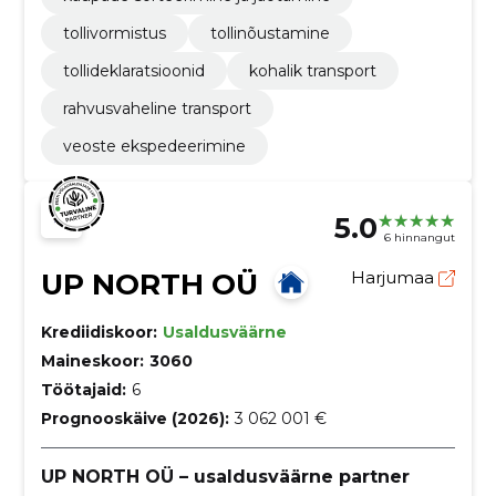
tollivormistus
tollinõustamine
tollideklaratsioonid
kohalik transport
rahvusvaheline transport
veoste ekspedeerimine
5.0
6 hinnangut
UP NORTH OÜ
Harjumaa
Krediidiskoor:
Usaldusväärne
Maineskoor:
3060
Töötajaid:
6
Prognooskäive (2026):
3 062 001 €
UP NORTH OÜ – usaldusväärne partner