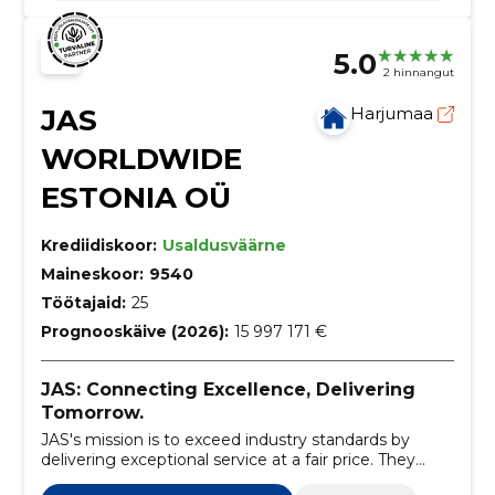
ldab pakkuda uksest ukseni teenust üle maailm
a rohkem kui 150 riigis.
5.0
2 hinnangut
JAS
Harjumaa
WORLDWIDE
ESTONIA OÜ
Krediidiskoor:
Usaldusväärne
Maineskoor:
9540
Töötajaid:
25
Prognooskäive (2026):
15 997 171 €
JAS: Connecting Excellence, Delivering
Tomorrow.
JAS's mission is to exceed industry standards by
delivering exceptional service at a fair price. They
achieve this by fostering an environment that