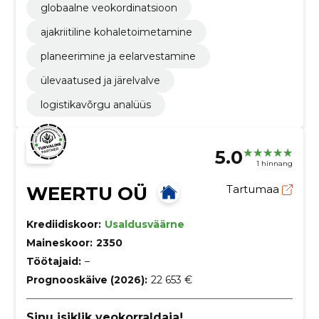
globaalne veokordinatsioon
ajakriitiline kohaletoimetamine
planeerimine ja eelarvestamine
ülevaatused ja järelvalve
logistikavõrgu analüüs
5.0
1 hinnang
WEERTU OÜ
Tartumaa
Krediidiskoor:
Usaldusväärne
Maineskoor:
2350
Töötajaid:
–
Prognooskäive (2026):
22 653 €
Sinu isiklik veokorraldaja!