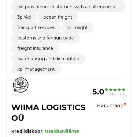
y strong performance as an air freight forwarde
o find and establish optimal solutions for all thei
we provide our customers with an all-encompa
r, an is up to use the most modern and forward-
r shipping needs.
ssing support in all strategic and operational ma
thinking solutions.
3pl/4pl
ocean freight
tters, namely in the fields of compliance and ex
port/import management.
transport services
air freight
customs and foreign trade
freight insurance
warehousing and distribution
kpi management
5.0
1 hinnang
WIIMA LOGISTICS
Harjumaa
OÜ
Krediidiskoor:
Usaldusväärne