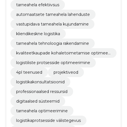
tarneahela efektiivsus
automaatsete tarneahela lahenduste
vastupidava tarneahela kujundamine
kliendikeskne logistika
tarneahela tehnoloogia rakendamine
kvaliteetkaupade kohaletoimetamise optimeeri
mine
logistiliste protsesside optimeerimine
4pl teenused
projektiveod
logistikakonsultatsioonid
professionaalsed ressursid
digitaalsed süsteemid
tarneahela optimeerimine
logistikaprotsesside välistegevus