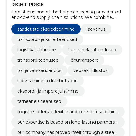
RIGHT PRICE
iLogistics is one of the Estonian leading providers of
end-to-end supply chain solutions. We combine
intercontinental Air and Ocean Freight with
comprehensive Value-Added Logistics Services and
saadetiste ekspedeerimine
laevanus
Supply Chain Services
transpordi- ja kullerteenused
logistika juhtimine
tarneahela lahendused
transporditeenused
õhutransport
toll ja väliskaubandus
veosekindlustus
ladustamine ja distributsioon
ekspordi- ja impordijuhtimine
tarneahela teenused
ilogistics offers a flexible and core focused third-
party logistics (3pl) services, specialized in integr
our expertise is based on long-lasting partnershi
ating logistics operations, warehousing, distribut
ps with large global shipping lines. we are able t
ion, customs and transportation
our company has proved itself through a steadil
o offer our clients an active and strong service t