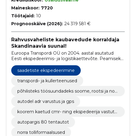
Maineskoor:
7720
Töötajaid:
10
Prognooskäive (2026):
24 319 581 €
Rahvusvaheliste kaubavedude korraldaja
Skandinaavia suunal!
Euroopa Transpordi OÜ on 2004. aastal asutatud
Eesti ekspedeerimis- ja logistikaettevõte. Peamiseks
tegevusalaks on rahvusvaheliste kaubavedude
korraldamine.
saadetiste ekspedeerimine
transpordi- ja kullerteenused
põhilisteks töösuundadeks soome, rootsi ja norr
a
autodel adr varustus ja gps
koorem kaetud cmr- ning ekspedeerija vastutu
skindlustusega
autopargis 80 tentautot
norra tolliformaalsused