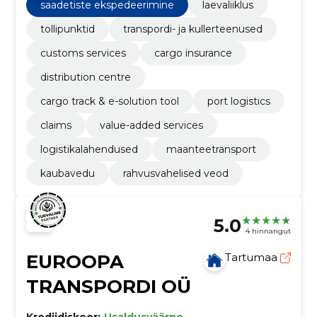
encourages employee development, values both
saadetiste ekspedeerimine
laevaliiklus
competition and equality, and emphasizes excellence
in their global logistics operations.
tollipunktid
transpordi- ja kullerteenused
customs services
cargo insurance
distribution centre
cargo track & e-solution tool
port logistics
claims
value-added services
logistikalahendused
maanteetransport
kaubavedu
rahvusvahelised veod
5.0
4 hinnangut
EUROOPA
Tartumaa
TRANSPORDI OÜ
Krediidiskoor:
Usaldusväärne