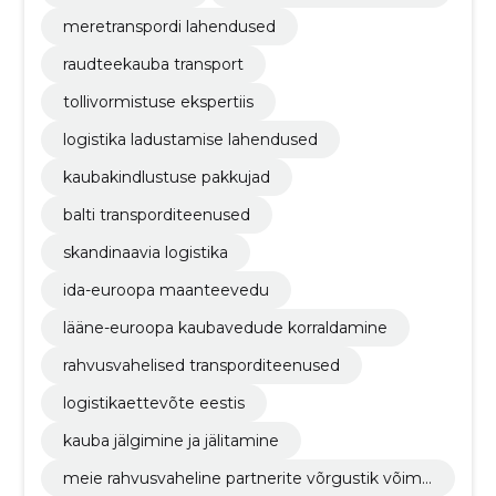
meretranspordi lahendused
raudteekauba transport
tollivormistuse ekspertiis
logistika ladustamise lahendused
kaubakindlustuse pakkujad
balti transporditeenused
skandinaavia logistika
ida-euroopa maanteevedu
lääne-euroopa kaubavedude korraldamine
rahvusvahelised transporditeenused
logistikaettevõte eestis
kauba jälgimine ja jälitamine
meie rahvusvaheline partnerite võrgustik võima