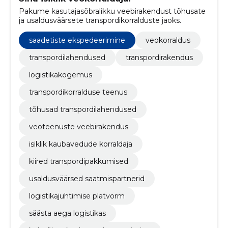
Pakume kasutajasõbralikku veebirakendust tõhusate
ja usaldusväärsete transpordikorralduste jaoks.
saadetiste ekspedeerimine
veokorraldus
transpordilahendused
transpordirakendus
logistikakogemus
transpordikorralduse teenus
tõhusad transpordilahendused
veoteenuste veebirakendus
isiklik kaubavedude korraldaja
kiired transpordipakkumised
usaldusväärsed saatmispartnerid
logistikajuhtimise platvorm
säästa aega logistikas