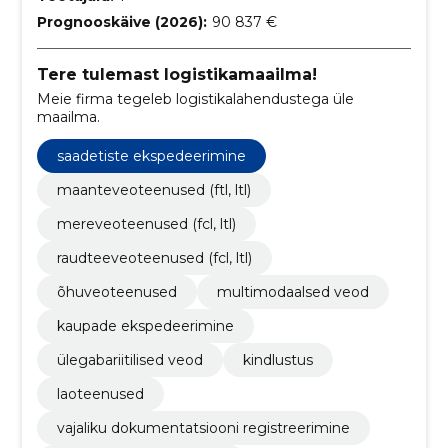
Prognooskäive (2026):
90 837 €
Tere tulemast logistikamaailma!
Meie firma tegeleb logistikalahendustega üle
maailma.
saadetiste ekspedeerimine
maanteveoteenused (ftl, ltl)
mereveoteenused (fcl, ltl)
raudteeveoteenused (fcl, ltl)
õhuveoteenused
multimodaalsed veod
kaupade ekspedeerimine
ülegabariitilised veod
kindlustus
laoteenused
vajaliku dokumentatsiooni registreerimine