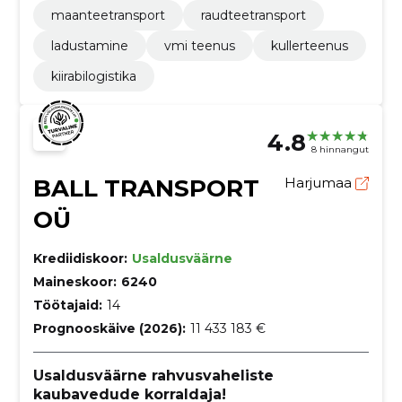
maanteetransport
raudteetransport
ladustamine
vmi teenus
kullerteenus
kiirabilogistika
4.8
8 hinnangut
BALL TRANSPORT
Harjumaa
OÜ
Krediidiskoor:
Usaldusväärne
Maineskoor:
6240
Töötajaid:
14
Prognooskäive (2026):
11 433 183 €
Usaldusväärne rahvusvaheliste
kaubavedude korraldaja!