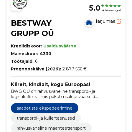
5.0
4 hinnangut
BESTWAY
Harjumaa
GRUPP OÜ
Krediidiskoor:
Usaldusväärne
Maineskoor:
4330
Töötajaid:
6
Prognooskäive (2026):
2 877 566 €
Kiirelt, kindlalt, kogu Euroopas!
BWG OÜ on rahvusvaheline transpordi- ja
logistikafirma, mis pakub usaldusväärseid
kaubaveolahendusi üle Euroopa.
saadetiste ekspedeerimine
transpordi- ja kullerteenused
rahvusvaheline maanteetransport