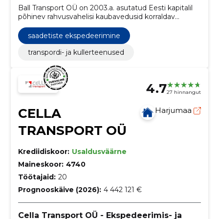
Ball Transport OÜ on 2003.a. asutatud Eesti kapitalil
põhinev rahvusvahelisi kaubavedusid korraldav
ettevõte.
saadetiste ekspedeerimine
transpordi- ja kullerteenused
4.7
27 hinnangut
CELLA
Harjumaa
TRANSPORT OÜ
Krediidiskoor:
Usaldusväärne
Maineskoor:
4740
Töötajaid:
20
Prognooskäive (2026):
4 442 121 €
Cella Transport OÜ - Ekspedeerimis- ja