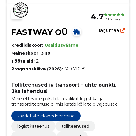
tsioon
4.7
3 hinnangut
FASTWAY OÜ
Harjumaa
Krediidiskoor:
Usaldusväärne
Maineskoor:
3110
Töötajaid:
2
Prognooskäive (2026):
669 710 €
Tolliteenused ja transport – ühte punkti,
üks lahendus!
Meie ettevõte pakub laia valikut logistika- ja
transporditeenuseid, mis katab kõik teie vajadused
alates tollivormistusest kuni kaubaveo ja
rahvusvaheliste transpordilahendusteni.
saadetiste ekspedeerimine
logistikateenus
tolliteenused