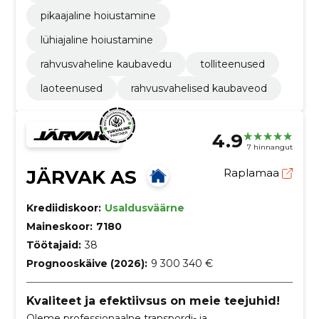
pikaajaline hoiustamine
lühiajaline hoiustamine
rahvusvaheline kaubavedu
tolliteenused
laoteenused
rahvusvahelised kaubaveod
4.9
7 hinnangut
JÄRVAK AS
Raplamaa
Krediidiskoor:
Usaldusväärne
Maineskoor:
7180
Töötajaid:
38
Prognooskäive (2026):
9 300 340 €
Kvaliteet ja efektiivsus on meie teejuhid!
Oleme professionaalne transpordi- ja