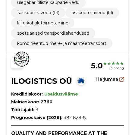
ülegabariitiliste kaupade vedu
täiskoormaveod (ftl)
osakoormaveod (ltl)
kiire kohaletoimetamine
spetsiaalsed transpordilahendused
kombineeritud mere- ja maanteetransport
5.0
1 hinnang
ILOGISTICS OÜ
Harjumaa
Krediidiskoor:
Usaldusväärne
Maineskoor:
2760
Töötajaid:
3
Prognooskäive (2026):
382 828 €
QUALITY AND PERFORMANCE AT THE