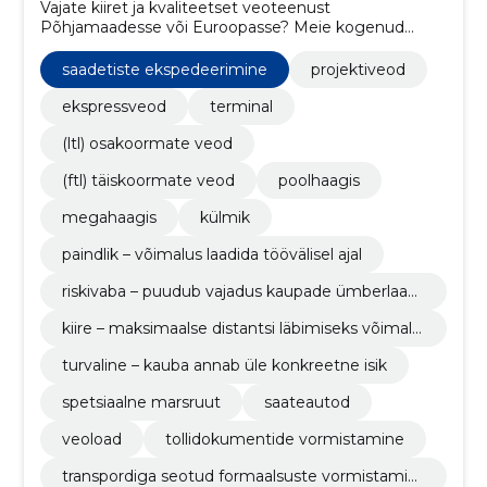
Vajate kiiret ja kvaliteetset veoteenust
Põhjamaadesse või Euroopasse? Meie kogenud
meeskond aitab leida sobiva transpordilahenduse.
saadetiste ekspedeerimine
projektiveod
ekspressveod
terminal
(ltl) osakoormate veod
(ftl) täiskoormate veod
poolhaagis
megahaagis
külmik
paindlik – võimalus laadida töövälisel ajal
riskivaba – puudub vajadus kaupade ümberlaadi
miseks
kiire – maksimaalse distantsi läbimiseks võimalu
s kasutada mitut juhti
turvaline – kauba annab üle konkreetne isik
spetsiaalne marsruut
saateautod
veoload
tollidokumentide vormistamine
transpordiga seotud formaalsuste vormistamin