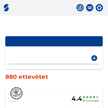
880 ettevõtet
4.4
91 hinnangut