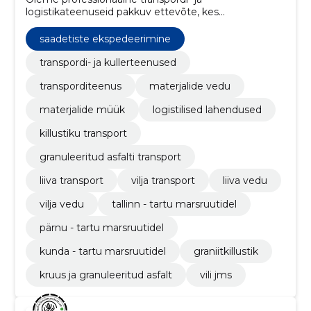
logistikateenuseid pakkuv ettevõte, kes
spetsialiseerub materjalide veole ja müügile ning
pakub kvaliteetset ja kompleksset teenust
saadetiste ekspedeerimine
kallurhaagiste, täishaagiste ja tenthaagistega.
transpordi- ja kullerteenused
transporditeenus
materjalide vedu
materjalide müük
logistilised lahendused
killustiku transport
granuleeritud asfalti transport
liiva transport
vilja transport
liiva vedu
vilja vedu
tallinn - tartu marsruutidel
pärnu - tartu marsruutidel
kunda - tartu marsruutidel
graniitkillustik
kruus ja granuleeritud asfalt
vili jms