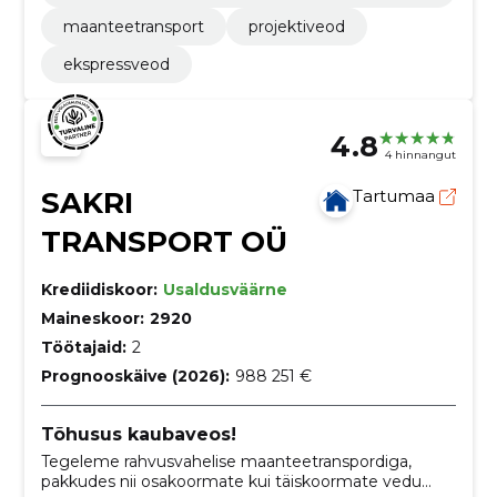
e
maanteetransport
projektiveod
ekspressveod
4.8
4 hinnangut
SAKRI
Tartumaa
TRANSPORT OÜ
Krediidiskoor:
Usaldusväärne
Maineskoor:
2920
Töötajaid:
2
Prognooskäive (2026):
988 251 €
Tõhusus kaubaveos!
Tegeleme rahvusvahelise maanteetranspordiga,
pakkudes nii osakoormate kui täiskoormate vedu