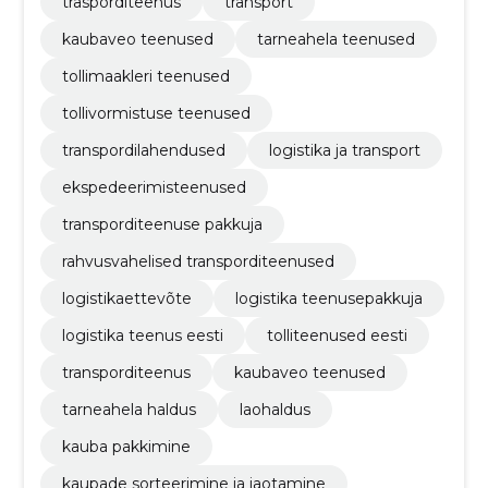
trasporditeenus
transport
kaubaveo teenused
tarneahela teenused
tollimaakleri teenused
tollivormistuse teenused
transpordilahendused
logistika ja transport
ekspedeerimisteenused
transporditeenuse pakkuja
rahvusvahelised transporditeenused
logistikaettevõte
logistika teenusepakkuja
logistika teenus eesti
tolliteenused eesti
transporditeenus
kaubaveo teenused
tarneahela haldus
laohaldus
kauba pakkimine
kaupade sorteerimine ja jaotamine