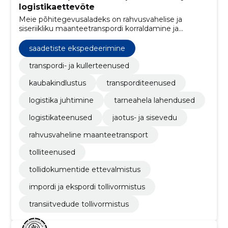
logistikaettevõte
Meie põhitegevusaladeks on rahvusvahelise ja
siseriikliku maanteetranspordi korraldamine ja
ekspedeerimine osa- ja täiskoormatena.
saadetiste ekspedeerimine
transpordi- ja kullerteenused
kaubakindlustus
transporditeenused
logistika juhtimine
tarneahela lahendused
logistikateenused
jaotus- ja sisevedu
rahvusvaheline maanteetransport
tolliteenused
tollidokumentide ettevalmistus
impordi ja ekspordi tollivormistus
transiitvedude tollivormistus