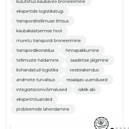
kulutõhus kaubaveo broneerimine
ekspertide logistikatugi
transporditellimuse lihtsus
kaubakäsitsemise hool
muretu transpordi broneerimine
transpordikorraldus
hinnapakkumine
tellimuste haldamine
saadetise jälgimine
kohandatud logistika
veebirakendus
andmete turvalisus
reaalajas uuendused
integratsioonivõimalused
isiklik abi
ekspertnõuanded
probleemide lahendamine