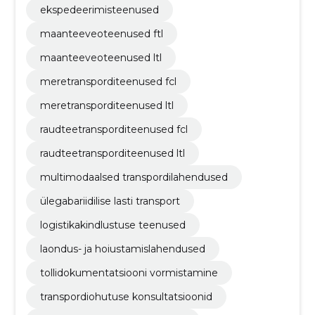
ekspedeerimisteenused
maanteeveoteenused ftl
maanteeveoteenused ltl
meretransporditeenused fcl
meretransporditeenused ltl
raudteetransporditeenused fcl
raudteetransporditeenused ltl
multimodaalsed transpordilahendused
ülegabariidilise lasti transport
logistikakindlustuse teenused
laondus- ja hoiustamislahendused
tollidokumentatsiooni vormistamine
transpordiohutuse konsultatsioonid