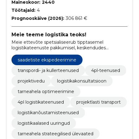
Maineskoor:
2440
Töötajaid:
4
Prognooskäive (2026):
306 861 €
Meie teeme logistika teoks!
Meie ettevõte spetsialiseerub tipptasemel
logistikateenuste pakkumisel, keskendudes
tarneahela optimeerimisele ja kulude efektiivsusele.
saadetiste ekspedeerimine
transpordi- ja kullerteenused
4pl-teenused
projektivedu
logistikakonsultatsioon
tarneahela optimeerimine
4pl logistikateenused
projektlasti transport
logistikanõustamisteenused
logistikaalased uuringud
tarneahela strateegilised ülevaated