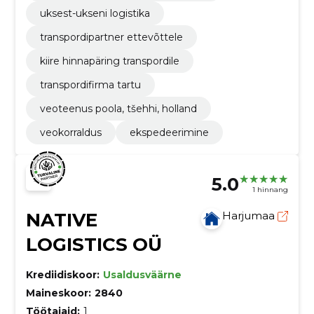
uksest-ukseni logistika
transpordipartner ettevõttele
kiire hinnapäring transpordile
transpordifirma tartu
veoteenus poola, tšehhi, holland
veokorraldus
ekspedeerimine
5.0
1 hinnang
NATIVE
Harjumaa
LOGISTICS OÜ
Krediidiskoor:
Usaldusväärne
Maineskoor:
2840
Töötajaid:
1