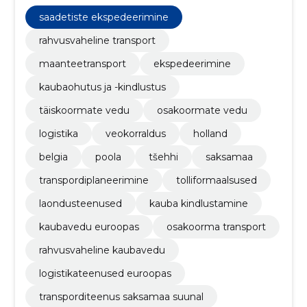
Euroopa riikide vahel. Meie põhisuunaks on PL, CZ,
DE, NL, BE
saadetiste ekspedeerimine
rahvusvaheline transport
maanteetransport
ekspedeerimine
kaubaohutus ja -kindlustus
täiskoormate vedu
osakoormate vedu
logistika
veokorraldus
holland
belgia
poola
tšehhi
saksamaa
transpordiplaneerimine
tolliformaalsused
laondusteenused
kauba kindlustamine
kaubavedu euroopas
osakoorma transport
rahvusvaheline kaubavedu
logistikateenused euroopas
transporditeenus saksamaa suunal