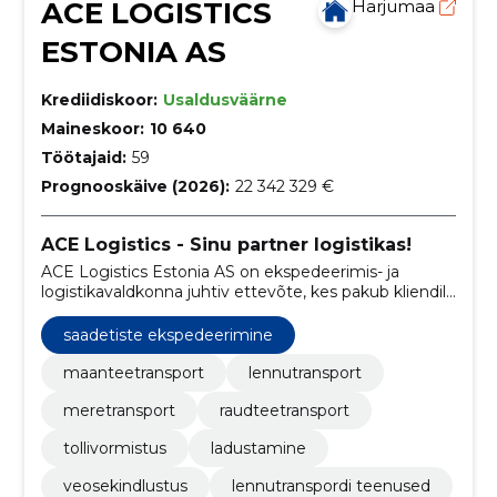
ACE LOGISTICS
Harjumaa
ESTONIA AS
Krediidiskoor:
Usaldusväärne
Maineskoor:
10 640
Töötajaid:
59
Prognooskäive (2026):
22 342 329 €
ACE Logistics - Sinu partner logistikas!
ACE Logistics Estonia AS on ekspedeerimis- ja
logistikavaldkonna juhtiv ettevõte, kes pakub kliendile
laia valikut logistikateenuseid alates
maanteetranspordist ja lõpetades meretranspordi
saadetiste ekspedeerimine
ning tollivormistusega.
maanteetransport
lennutransport
meretransport
raudteetransport
tollivormistus
ladustamine
veosekindlustus
lennutranspordi teenused