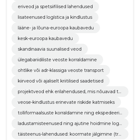
eriveod ja spetsiifilised lahendused
lisateenused logística ja kindlustus
lääne- ja lõuna-euroopa kaubavedu
kesk-euroopa kaubavedu
skandinaavia suunalised veod
ülegabariidiliste veoste korraldamine
ohtlike või adr-klassiga veoste transport
kiirveod või ajaliselt kriitilised saadetised
projektveod ehk erilahendused, mis nõuavad täi
endavat planeerimist või erivarustust
veose-kindlustus erinevate riskide katmiseks
tolliformaalsuste korraldamine ning ekspedeeri
mine
ladustamisteenused ning ajutine hoidmine logis
tilises punktis
täisteenus-lahendused: koormate jälgimine (tra
cking), klienditeavitused, arvestus ja dokumenta