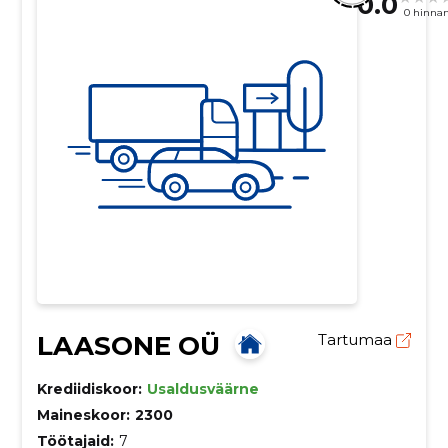
0.0
0 hinna
LAASONE OÜ
Tartumaa
Krediidiskoor:
Usaldusväärne
Maineskoor:
2300
Töötajaid:
7