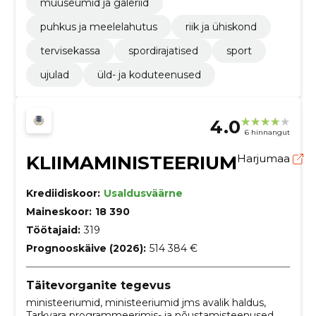
muuseumid ja galeriid
puhkus ja meelelahutus
riik ja ühiskond
tervisekassa
spordirajatised
sport
ujulad
üld- ja koduteenused
4.0
6 hinnangut
KLIIMAMINISTEERIUM
Harjumaa
Krediidiskoor:
Usaldusväärne
Maineskoor:
18 390
Töötajaid:
319
Prognooskäive (2026):
514 384 €
Täitevorganite tegevus
ministeeriumid, ministeeriumid jms avalik haldus,
Tarkvara programmeerimis- ja nõustamisteenused,