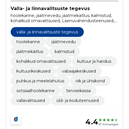
Valla- ja linnavalitsuste tegevus
hoolekanne, jäätmevedu, jäätmekäitlus, kalmistud,
kohalikud omavalitsused, Laenuvahendusteenused,
kultuurikeskused, vabaajakeskused, vallavalitsused,
Tervisekassa
valla- ja linnavalitsuste tegevus
hoolekanne
jäätmevedu
jäätmekäitlus
kalmistud
kohalikud omavalitsused
kultuur ja haridus
kultuurikeskused
vabaajakeskused
puhkus ja meelelahutus
riik ja ühiskond
sotsiaalhoolekanne
tervisekassa
vallavalitsused
üld- ja koduteenused
4.4
47 hinnangut