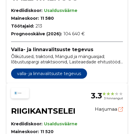
Krediidiskoor:
Usaldusväärne
Maineskoor:
11 580
Töötajaid:
213
Prognooskäive (2026):
104 640 €
Valla- ja linnavalitsuste tegevus
Õlikütused, traktorid, Mängud ja mänguasjad;
lõbustuspargi atraktsioonid, Lasteaedade ehitustööd,
Büroo tugiteenused, Teetööd, Polüfunktsionaalsete
hoonete ehitustööd, Torujuhtmete, side- ja
valla- ja linnavalitsuste tegevus
elektriliinide, maanteede, teede, lennuväljade ja
raudteede ehitustööd; pinnakattetööd, Koolimajade
ehitustööd, ehitusjärelevalve teenused
3.3
3 hinnangut
RIIGIKANTSELEI
Harjumaa
Krediidiskoor:
Usaldusväärne
Maineskoor:
11 520