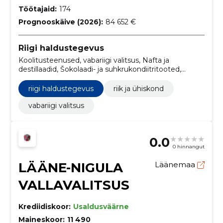
Töötajaid:
174
Prognooskäive (2026):
84 652 €
Riigi haldustegevus
Koolitusteenused, vabariigi valitsus, Nafta ja
destillaadid, Šokolaadi- ja suhkrukondiitritooted,
Šokolaad, Elektronpostisüsteemid, Uurimis- ja
eksperimentaalarendustöö teenused,
riigi haldustegevus
riik ja ühiskond
Reklaamfilmide tootmine, Serverid, Uurimis- ja
arendustöö planeerimine ning elluviimine
vabariigi valitsus
0.0
0 hinnangut
LÄÄNE-NIGULA
Läänemaa
VALLAVALITSUS
Krediidiskoor:
Usaldusväärne
Maineskoor:
11 490