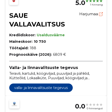
5.0
seotud hoonete ehitustööd, Tsiviilehitustööde
1 hinnang
tehnilise projekteerimise teenused, Eriotstarbelised
maanteetranspordi reisijateveoteenused
SAUE
Harjumaa
VALLAVALITSUS
Krediidiskoor:
Usaldusväärne
Maineskoor:
10 750
Töötajaid:
188
Prognooskäive (2026):
6809 €
Valla- ja linnavalitsuste tegevus
Teravili, kartulid, köögiviljad, puuviljad ja pähklid,
Kütteõlid, Lokaalküte, Puuviljad, köögiviljad ja
nendega seonduvad tooted, Piimatooted,
Mitmesugused toiduained, Leivatooted, värsked
valla- ja linnavalitsuste tegevus
valikpagaritooted ja koogid, Kohv, tee ja samalaadsed
tooted, Mitmesugused toiduained ja kuivatatud
tooted, Prügikastide puhastusteenused
0.0
0 hinnangut