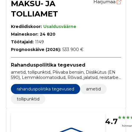
MAKSU- JA
Harjumaa
TOLLIAMET
Krediidiskoor:
Usaldusväärne
Maineskoor:
24 820
Töötajaid:
1149
Prognooskäive (2026):
533 900 €
Rahanduspoliitika tegevused
ametid, tollipunktid, Pliivaba bensiin, Diislikütus (EN
590), Lemmikloomatoidud, Rõivad, jalatsid, reisitarbed
ja manused, Kutserõivad, eritöörõivad ja manused,
Ametirõivad, Pealisrõivad, Ilmastikukindlad rõivad
rahanduspoliitika tegevused
ametid
tollipunktid
4.7
hinna