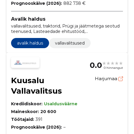
Prognooskäive (2026):
882 738 €
Avalik haldus
vallavalitsused, traktorid, Prügi ja jäätmetega seotud
teenused, Lasteaedade ehitustööd,
Veetransporditeenused, Teeehitustööd, Teetööd,
Linnaplaneerimis- ja maastikuarhitektuuriteenused,
avalik haldus
vallavalitsused
Sotsiaalteenuste hoonete ehitustööd, Vaba ajaga,
spordiga, kultuuriga, majutusega ja restoranidega
seotud hoonete ehitustööd
0.0
0 hinnangut
Kuusalu
Harjumaa
Vallavalitsus
Krediidiskoor:
Usaldusväärne
Maineskoor:
20 600
Töötajaid:
391
Prognooskäive (2026):
–