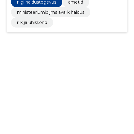
vastavustestimisega seotud nõustamisteenused,
riigi haldustegevus
ametid
Uurimis- ja arendustöö planeerimine ning elluviimine,
Kohaliku arvutivõrgu teenused, Uurimis- ja
ministeeriumid jms avalik haldus
arendusteenused ja seonduvad nõustamisteenused
riik ja ühiskond