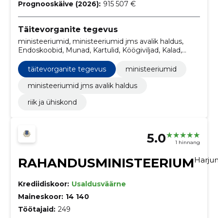
Prognooskäive (2026):
915 507 €
Täitevorganite tegevus
ministeeriumid, ministeeriumid jms avalik haldus,
Endoskoobid, Munad, Kartulid, Köögiviljad, Kalad,
Pliivaba bensiin, Lihatooted, Külmutatud kala,
kalafileed ja muu kalaliha
täitevorganite tegevus
ministeeriumid
ministeeriumid jms avalik haldus
riik ja ühiskond
5.0
1 hinnang
RAHANDUSMINISTEERIUM
Harj
Krediidiskoor:
Usaldusväärne
Maineskoor:
14 140
Töötajaid:
249