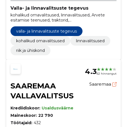
Valla- ja linnavalitsuste tegevus
kohalikud omavalitsused, linnavalitsused, Arvete
esitamise teenused, traktorid,
Raamatupidamistarkvarapakett, Uurimis- ja
eksperimentaalarendustöö teenused, tänavapesu
valla- ja linnavalitsuste tegevus
teenused, Kunstiteosed, Valjuhääldid, tänavavalgustid
kohalikud omavalitsused
linnavalitsused
riik ja ühiskond
4.3
62 hinnangut
SAAREMAA
Saaremaa
VALLAVALITSUS
Krediidiskoor:
Usaldusväärne
Maineskoor:
22 790
Töötajaid:
432