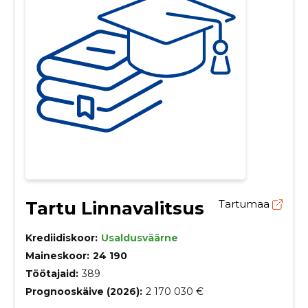
Tartu Linnavalitsus
Tartumaa
Krediidiskoor:
Usaldusväärne
Maineskoor:
24 190
Töötajaid:
389
Prognooskäive (2026):
2 170 030 €