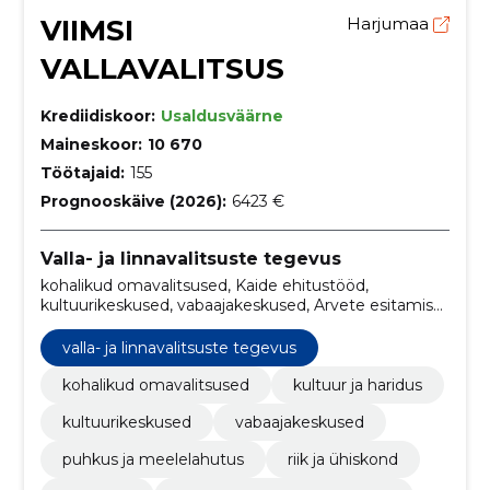
VIIMSI
Harjumaa
VALLAVALITSUS
Krediidiskoor:
Usaldusväärne
Maineskoor:
10 670
Töötajaid:
155
Prognooskäive (2026):
6423 €
Valla- ja linnavalitsuste tegevus
kohalikud omavalitsused, Kaide ehitustööd,
kultuurikeskused, vabaajakeskused, Arvete esitamise
teenused, tänavavalgustid, sadamad, transpordi- ja
kullerteenused, vallavalitsused, traktorid
valla- ja linnavalitsuste tegevus
kohalikud omavalitsused
kultuur ja haridus
kultuurikeskused
vabaajakeskused
puhkus ja meelelahutus
riik ja ühiskond