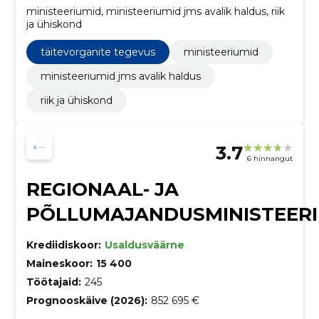
ministeeriumid, ministeeriumid jms avalik haldus, riik
ja ühiskond
täitevorganite tegevus
ministeeriumid
ministeeriumid jms avalik haldus
riik ja ühiskond
3.7
6 hinnangut
REGIONAAL- JA
PÕLLUMAJANDUSMINISTEER
Krediidiskoor:
Usaldusväärne
Maineskoor:
15 400
Töötajaid:
245
Prognooskäive (2026):
852 695 €