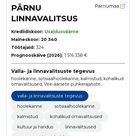
PÄRNU
Pärnumaa
LINNAVALITSUS
Krediidiskoor:
Usaldusväärne
Maineskoor:
20 340
Töötajaid:
324
Prognooskäive (2026):
1 516 338 €
Valla- ja linnavalitsuste tegevus
hoolekanne, sotsiaalhoolekanne, kalmistud, kohalikud
omavalitsused, Vee-äärsete puhkerajatiste
ehitustööd, linnavalitsused, muuseumid ja galeriid,
ujulad, sport, Tervisekassa
valla- ja linnavalitsuste tegevus
hoolekanne
sotsiaalhoolekanne
kalmistud
kohalikud omavalitsused
kultuur ja haridus
linnavalitsused