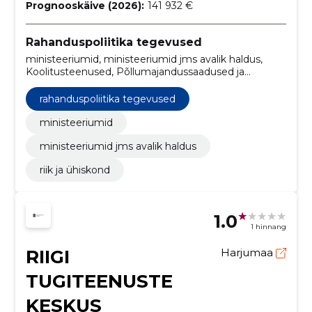
Prognooskäive (2026):
141 932 €
Rahanduspoliitika tegevused
ministeeriumid, ministeeriumid jms avalik haldus,
Koolitusteenused, Põllumajandussaadused ja
aiandussaadused, Elektronpostisüsteemid, Uurimis- ja
eksperimentaalarendustöö teenused,
rahanduspoliitika tegevused
Reklaamfilmide tootmine, Infosüsteemid, Serverid,
Telefoni- ja andmeedastusteenused
ministeeriumid
ministeeriumid jms avalik haldus
riik ja ühiskond
1.0
1 hinnang
RIIGI
Harjumaa
TUGITEENUSTE
KESKUS