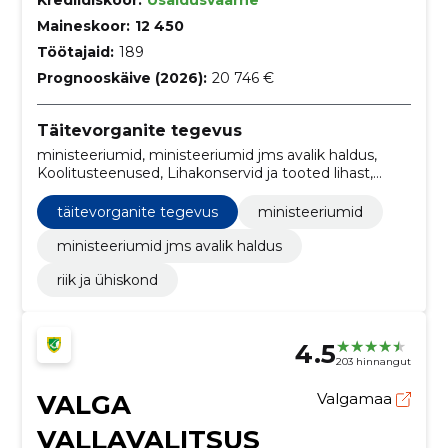
Maineskoor:
12 450
Töötajaid:
189
Prognooskäive (2026):
20 746 €
Täitevorganite tegevus
ministeeriumid, ministeeriumid jms avalik haldus,
Koolitusteenused, Lihakonservid ja tooted lihast,
Töödeldud rosinad, Toiduõli, Piimapulber, Jahu ja
tangained, Kooritud riis, Kaerahelbed
täitevorganite tegevus
ministeeriumid
ministeeriumid jms avalik haldus
riik ja ühiskond
4.5
203 hinnangut
VALGA
Valgamaa
VALLAVALITSUS