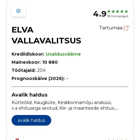
4.9
18 hinnangut
ELVA
Tartumaa
VALLAVALITSUS
Krediidiskoor:
Usaldusväärne
Maineskoor:
10 880
Töötajaid:
204
Prognooskäive (2026):
–
Avalik haldus
Kütteõlid, Kaugküte, Keskkonnamõju analüüs,
v.a ehitusega seotud, Kiir- ja maanteede ehitus-,
rajamis- ja pindamistööd, Teetööd, Linnaplaneerimis-
ja maastikuarhitektuuriteenused, Torujuhtmete, side-
avalik haldus
ja elektriliinide, maanteede, teede, lennuväljade ja
raudteede ehitustööd; pinnakattetööd, Vaba ajaga,
spordiga, kultuuriga, majutusega ja restoranidega