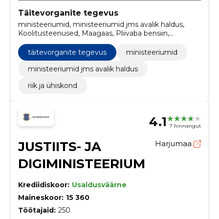
Täitevorganite tegevus
ministeeriumid, ministeeriumid jms avalik haldus,
Koolitusteenused, Maagaas, Pliivaba bensiin,
Kütteõlid, Lihakonservid ja tooted lihast,
Elektronpostisüsteemid, Serverid, Telefoni- ja
täitevorganite tegevus
ministeeriumid
andmeedastusteenused
ministeeriumid jms avalik haldus
riik ja ühiskond
4.1
7 hinnangut
JUSTIITS- JA
Harjumaa
DIGIMINISTEERIUM
Krediidiskoor:
Usaldusväärne
Maineskoor:
15 360
Töötajaid:
250