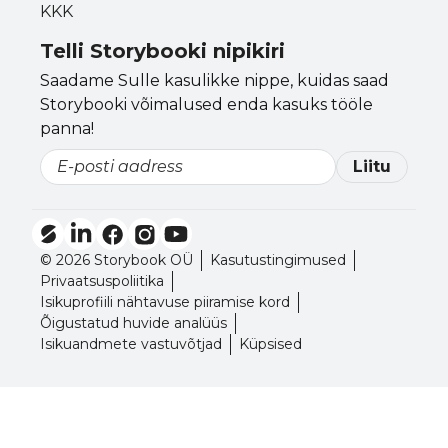
KKK
Telli Storybooki nipikiri
Saadame Sulle kasulikke nippe, kuidas saad
Storybooki võimalused enda kasuks tööle
panna!
Liitu
Email
© 2026 Storybook OÜ
Kasutustingimused
Privaatsuspoliitika
Isikuprofiili nähtavuse piiramise kord
Õigustatud huvide analüüs
Isikuandmete vastuvõtjad
Küpsised