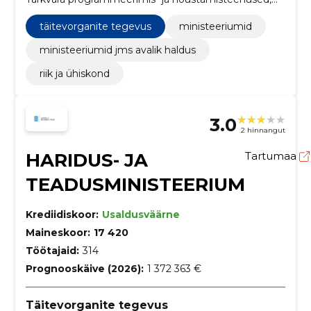
Pliivaba bensiin, Õhusaaste seire- või
mõõtmisteenused, Vedelikupaagi puhastusteenused,
täitevorganite tegevus
ministeeriumid
Mälulaiendusseadmed, Telefoni- ja
andmeedastusteenused, Uurimis- ja arendustöö
ministeeriumid jms avalik haldus
planeerimine ning elluviimine, Uurimis- ja
riik ja ühiskond
arendusteenused ja seonduvad nõustamisteenused
3.0
2 hinnangut
HARIDUS- JA
Tartumaa
TEADUSMINISTEERIUM
Krediidiskoor:
Usaldusväärne
Maineskoor:
17 420
Töötajaid:
314
Prognooskäive (2026):
1 372 363 €
Täitevorganite tegevus