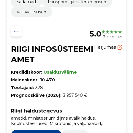
sadamad
transpordi- ja kullerteenused
vallavalitsused
5.0
3 hinnangut
RIIGI INFOSÜSTEEMI
Harjumaa
AMET
Krediidiskoor:
Usaldusväärne
Maineskoor:
10 470
Töötajaid:
328
Prognooskäive (2026):
3 957 540 €
Riigi haldustegevus
ametid, ministeeriumid jms avalik haldus,
Koolitusteenused, Mikrofonid ja valjuhääldid,
Mälulaiendusseadmed, Serverid, Süsteemi tarkvara