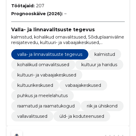
Töötajaid:
207
Prognooskäive (2026):
–
Valla- ja linnavalitsuste tegevus
kalmistud, kohalikud omavalitsused, Sõiduplaaniväline
reisijatevedu, kultuuri- ja vabaajakeskused,
kultuurikeskused, vabaajakeskused, Keskkonnamõju
analüüs, v.a ehitusega seotud, raamatud ja
valla- ja linnavalitsuste tegevus
kalmistud
raamatukogud, Prügi ja jäätmetega seotud
teenused, vallavalitsused
kohalikud omavalitsused
kultuur ja haridus
kultuuri- ja vabaajakeskused
kultuurikeskused
vabaajakeskused
puhkus ja meelelahutus
raamatud ja raamatukogud
riik ja ühiskond
vallavalitsused
üld- ja koduteenused