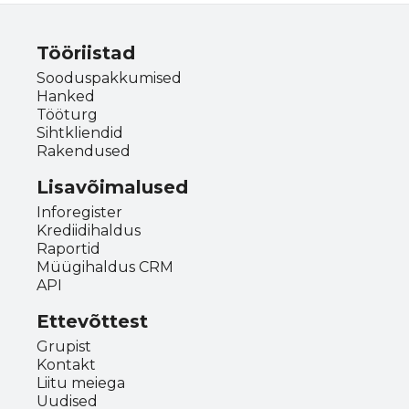
Tööriistad
Sooduspakkumised
Hanked
Tööturg
Sihtkliendid
Rakendused
Lisavõimalused
Inforegister
Krediidihaldus
Raportid
Müügihaldus CRM
API
Ettevõttest
Grupist
Kontakt
Liitu meiega
Uudised