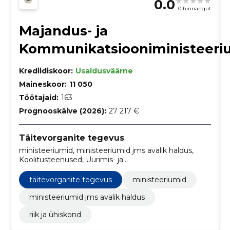
0.0
0 hinnangut
Majandus- ja
Kommunikatsiooniministeer
Krediidiskoor:
Usaldusväärne
Maineskoor:
11 050
Töötajaid:
163
Prognooskäive (2026):
27 217 €
Täitevorganite tegevus
ministeeriumid, ministeeriumid jms avalik haldus,
Koolitusteenused, Uurimis- ja
eksperimentaalarendustöö teenused, Infosüsteemid,
Serverid, Telefoni- ja andmeedastusteenused,
täitevorganite tegevus
ministeeriumid
Uurimis- ja arendustöö planeerimine ning elluviimine,
Õhutranspordi regulaarteenused, Projekti ja kavandi
ministeeriumid jms avalik haldus
ettevalmistus, maksumuse hindamine
riik ja ühiskond