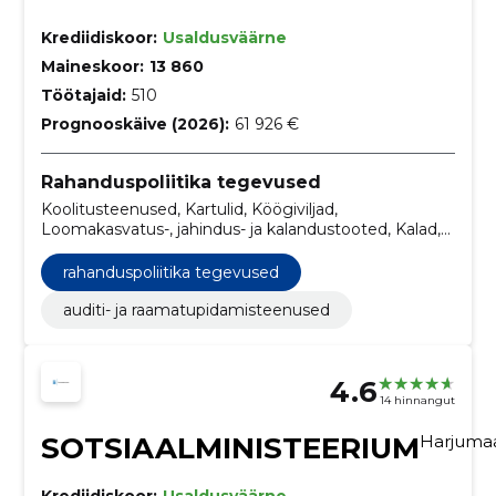
Krediidiskoor:
Usaldusväärne
Maineskoor:
13 860
Töötajaid:
510
Prognooskäive (2026):
61 926 €
Rahanduspoliitika tegevused
Koolitusteenused, Kartulid, Köögiviljad,
Loomakasvatus-, jahindus- ja kalandustooted, Kalad,
Pliivaba bensiin, Diislikütus (EN 590), Lihakonservid ja
tooted lihast, Kalafileed, kalamaks ja kalamari,
rahanduspoliitika tegevused
Külmutatud kala, kalafileed ja muu kalaliha
auditi- ja raamatupidamisteenused
4.6
14 hinnangut
SOTSIAALMINISTEERIUM
Harjuma
Krediidiskoor:
Usaldusväärne