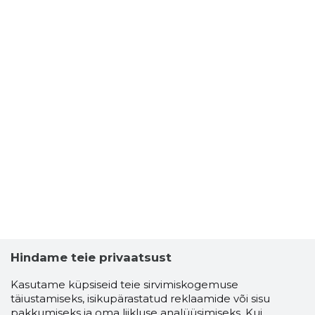
Hindame teie privaatsust
Kasutame küpsiseid teie sirvimiskogemuse
täiustamiseks, isikupärastatud reklaamide või sisu
pakkumiseks ja oma liikluse analüüsimiseks. Kui