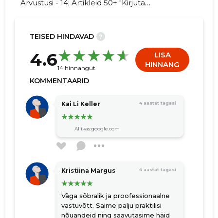
Arvustusi - 14; Artikleid 50+ "Kirjuta
SOTSIAALMINISTEERIUM kohta
arvamuslugu!"
TEISED HINDAVAD
?
124
4.6
LISA
HINNANG
14 hinnangut
KOMMENTAARID
Kai Li Keller
4 aastat tagasi
Allikas:google.com
Kristiina Margus
4 aastat tagasi
Väga sõbralik ja proofessionaalne
vastuvõtt. Saime palju praktilisi
nõuandeid ning saavutasime häid