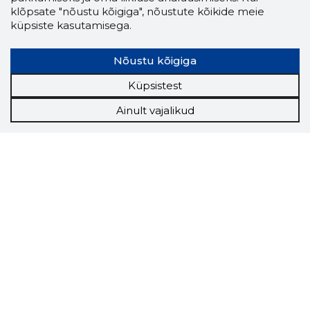
klõpsate "nõustu kõigiga", nõustute kõikide meie
küpsiste kasutamisega.
Nõustu kõigiga
Küpsistest
Ainult vajalikud
Storybook