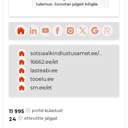
tulemusi. Soovitan julgelt kõigile.
p
Pole põhjust karta ja häbeneda.
Allikas:google.com
Mihhail
5 aastat tagasi
Vladislavlev
sotsiaalkindlustusamet.ee/kontakt
16662.ee/et
Allikas:google.com
lasteabi.ee
tooelu.ee
sm.ee/et
VAATA ROHKEM
?
profiili külastust
11 995
?
ettevõtte jälgijat
24