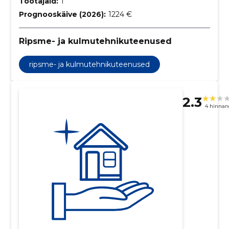
Töötajaid:
1
Prognooskäive (2026):
1224 €
Ripsme- ja kulmutehnikuteenused
ripsme- ja kulmutehnikuteenused
2.3
4 hinnan