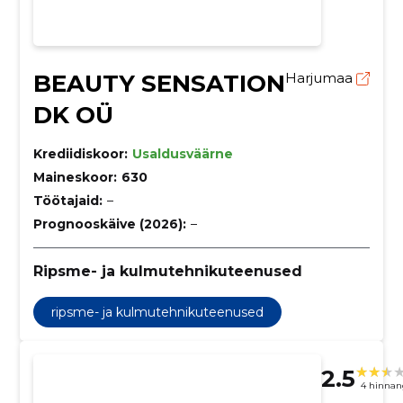
BEAUTY SENSATION
Harjumaa
DK OÜ
Krediidiskoor:
Usaldusväärne
Maineskoor:
630
Töötajaid:
–
Prognooskäive (2026):
–
Ripsme- ja kulmutehnikuteenused
ripsme- ja kulmutehnikuteenused
2.5
4 hinnan