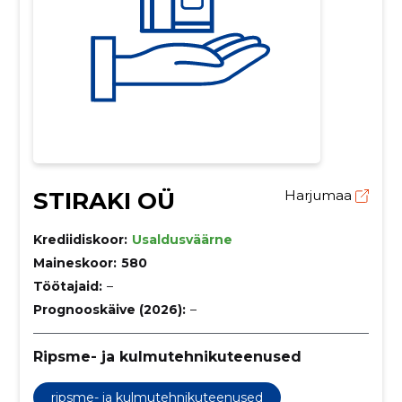
STIRAKI OÜ
Harjumaa
Krediidiskoor:
Usaldusväärne
Maineskoor:
580
Töötajaid:
–
Prognooskäive (2026):
–
Ripsme- ja kulmutehnikuteenused
ripsme- ja kulmutehnikuteenused