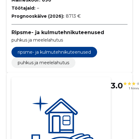
Maineskoor:
690
Töötajaid:
–
Prognooskäive (2026):
8713 €
Ripsme- ja kulmutehnikuteenused
puhkus ja meelelahutus
ripsme- ja kulmutehnikuteenused
puhkus ja meelelahutus
3.0
1 hin