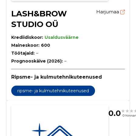
LASH&BROW
Harjumaa
STUDIO OÜ
Krediidiskoor:
Usaldusväärne
Maineskoor:
600
Töötajaid:
–
Prognooskäive (2026):
–
Ripsme- ja kulmutehnikuteenused
ripsme- ja kulmutehnikuteenused
0.0
0 hinna