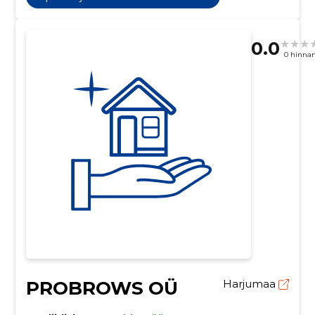
0.0
0 hinna
PROBROWS OÜ
Harjumaa