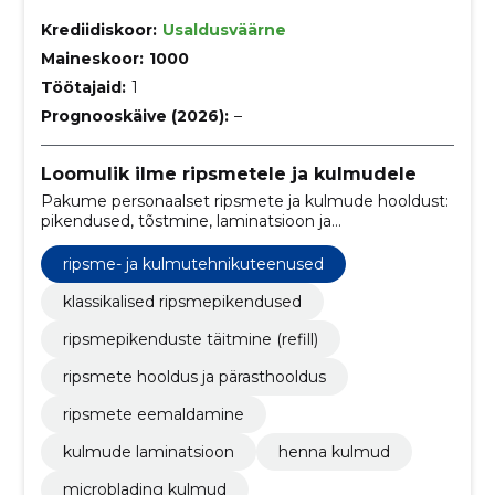
Krediidiskoor:
Usaldusväärne
Maineskoor:
1000
Töötajaid:
1
Prognooskäive (2026):
–
Loomulik ilme ripsmetele ja kulmudele
Pakume personaalset ripsmete ja kulmude hooldust:
pikendused, tõstmine, laminatsioon ja
mikropigmentatsioon. Konsultatsioonid ja täitmised
tagavad loomuliku ning kauakestva tulemuse.
ripsme- ja kulmutehnikuteenused
klassikalised ripsmepikendused
ripsmepikenduste täitmine (refill)
ripsmete hooldus ja pärasthooldus
ripsmete eemaldamine
kulmude laminatsioon
henna kulmud
microblading kulmud