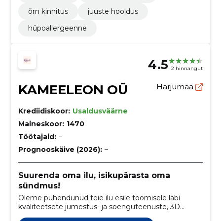
õrn kinnitus
juuste hooldus
hüpoallergeenne
4.5
2 hinnangut
KAMEELEON OÜ
Harjumaa
Krediidiskoor:
Usaldusväärne
Maineskoor:
1470
Töötajaid:
–
Prognooskäive (2026):
–
Suurenda oma ilu, isikupärasta oma
sündmus!
Oleme pühendunud teie ilu esile toomisele läbi
kvaliteetsete jumestus- ja soenguteenuste, 3D
kulmuhoolduse, ripsmehoolduse ning lashlifti. Meie