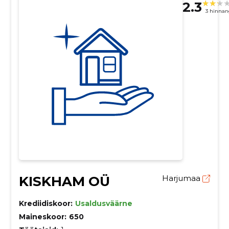
2.3
3 hinnan
KISKHAM OÜ
Harjumaa
Krediidiskoor:
Usaldusväärne
Maineskoor:
650