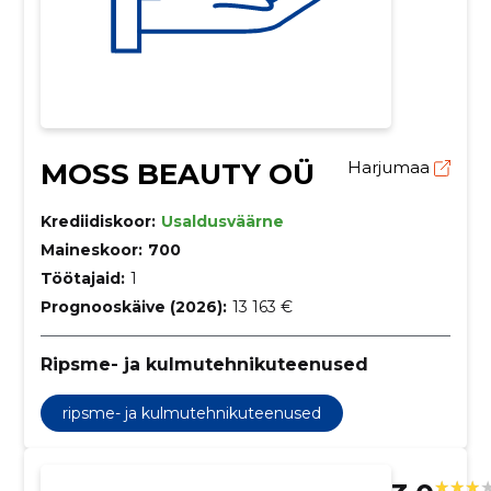
MOSS BEAUTY OÜ
Harjumaa
Krediidiskoor:
Usaldusväärne
Maineskoor:
700
Töötajaid:
1
Prognooskäive (2026):
13 163 €
Ripsme- ja kulmutehnikuteenused
ripsme- ja kulmutehnikuteenused