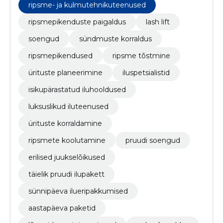
tiim kasutab oskusi, loovust ja individuaalset
ripsme- ja kulmutehnikuteenused
lähenemist, et luua teie jaoks isikupäraseid ja
väljendusrikkaid ilurituaale.
ripsmepikenduste paigaldus
lash lift
soengud
sündmuste korraldus
ripsmepikendused
ripsme tõstmine
ürituste planeerimine
iluspetsialistid
isikupärastatud iluhooldused
luksuslikud iluteenused
ürituste korraldamine
ripsmete koolutamine
pruudi soengud
erilised juukselõikused
täielik pruudi ilupakett
sünnipäeva ilueripakkumised
aastapäeva paketid