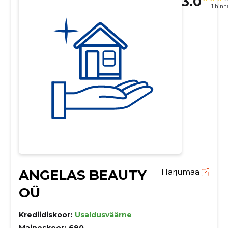
3.0
1 hin
ANGELAS BEAUTY
Harjumaa
OÜ
Krediidiskoor:
Usaldusväärne