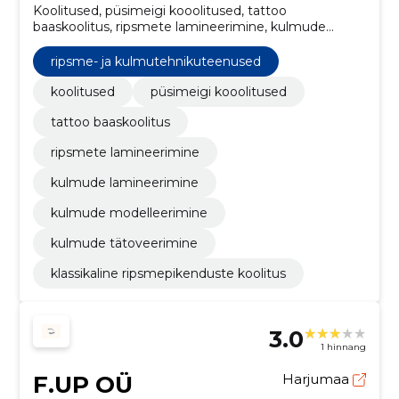
Koolitused, püsimeigi kooolitused, tattoo
baaskoolitus, ripsmete lamineerimine, kulmude
lamineerimine, kulmude modelleerimine, kulmude
tätoveerimine, klassikaline ripsmepikenduste koolitus
ripsme- ja kulmutehnikuteenused
koolitused
püsimeigi kooolitused
tattoo baaskoolitus
ripsmete lamineerimine
kulmude lamineerimine
kulmude modelleerimine
kulmude tätoveerimine
klassikaline ripsmepikenduste koolitus
3.0
1 hinnang
F.UP OÜ
Harjumaa