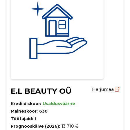
E.L BEAUTY OÜ
Harjumaa
Krediidiskoor:
Usaldusväärne
Maineskoor:
630
Töötajaid:
1
Prognooskäive (2026):
13 710 €