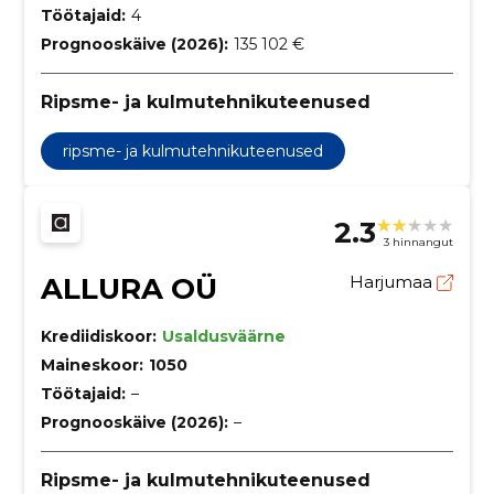
Töötajaid:
4
Prognooskäive (2026):
135 102 €
Ripsme- ja kulmutehnikuteenused
ripsme- ja kulmutehnikuteenused
2.3
3 hinnangut
ALLURA OÜ
Harjumaa
Krediidiskoor:
Usaldusväärne
Maineskoor:
1050
Töötajaid:
–
Prognooskäive (2026):
–
Ripsme- ja kulmutehnikuteenused