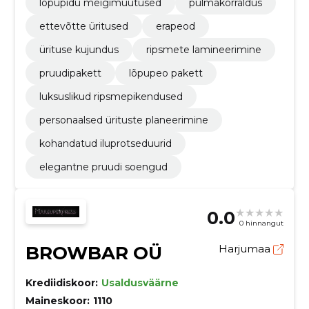
lõpupidu meigimuutused
pulmakorraldus
ettevõtte üritused
erapeod
ürituse kujundus
ripsmete lamineerimine
pruudipakett
lõpupeo pakett
luksuslikud ripsmepikendused
personaalsed ürituste planeerimine
kohandatud iluprotseduurid
elegantne pruudi soengud
0.0
0 hinnangut
BROWBAR OÜ
Harjumaa
Krediidiskoor:
Usaldusväärne
Maineskoor:
1110