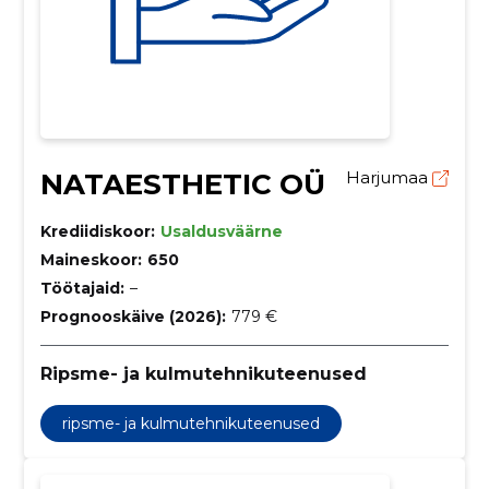
NATAESTHETIC OÜ
Harjumaa
Krediidiskoor:
Usaldusväärne
Maineskoor:
650
Töötajaid:
–
Prognooskäive (2026):
779 €
Ripsme- ja kulmutehnikuteenused
ripsme- ja kulmutehnikuteenused