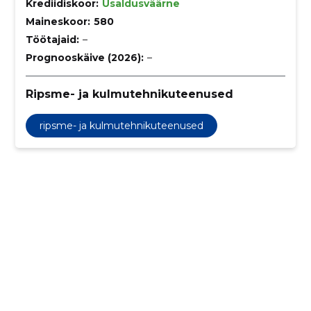
Krediidiskoor:
Usaldusväärne
Maineskoor:
580
Töötajaid:
–
Prognooskäive (2026):
–
Ripsme- ja kulmutehnikuteenused
ripsme- ja kulmutehnikuteenused