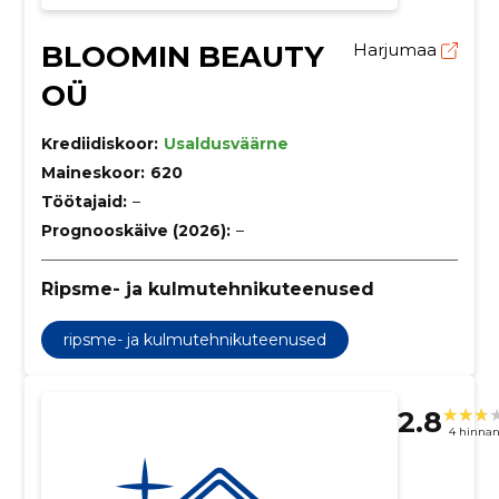
BLOOMIN BEAUTY
Harjumaa
OÜ
Krediidiskoor:
Usaldusväärne
Maineskoor:
620
Töötajaid:
–
Prognooskäive (2026):
–
Ripsme- ja kulmutehnikuteenused
ripsme- ja kulmutehnikuteenused
2.8
4 hinna