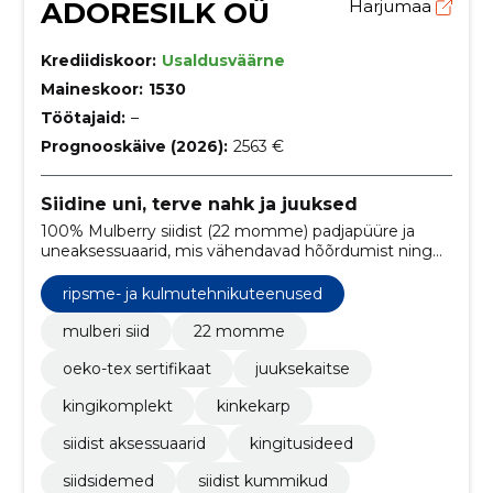
ADORESILK OÜ
Harjumaa
Krediidiskoor:
Usaldusväärne
Maineskoor:
1530
Töötajaid:
–
Prognooskäive (2026):
2563 €
Siidine uni, terve nahk ja juuksed
100% Mulberry siidist (22 momme) padjapüüre ja
uneaksessuaarid, mis vähendavad hõõrdumist ning
kaitsevad juukseid ja nahka. OEKO‑TEX sertifikaat ja
rahvusvaheline tarne.
ripsme- ja kulmutehnikuteenused
mulberi siid
22 momme
oeko-tex sertifikaat
juuksekaitse
kingikomplekt
kinkekarp
siidist aksessuaarid
kingitusideed
siidsidemed
siidist kummikud