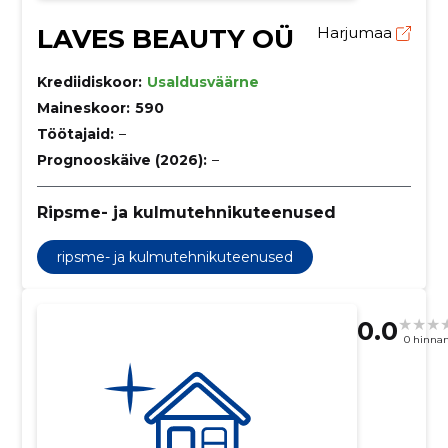
LAVES BEAUTY OÜ
Harjumaa
Krediidiskoor:
Usaldusväärne
Maineskoor:
590
Töötajaid:
–
Prognooskäive (2026):
–
Ripsme- ja kulmutehnikuteenused
ripsme- ja kulmutehnikuteenused
0.0
0 hinna