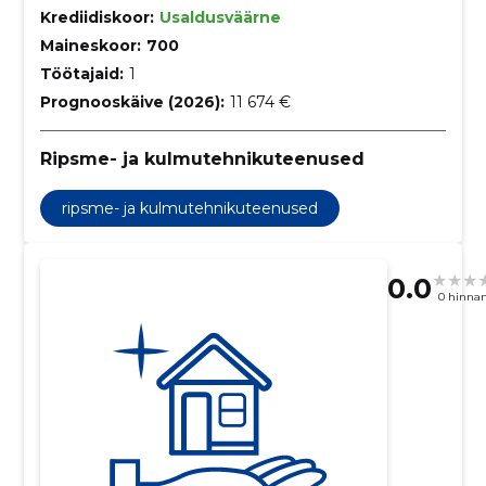
Krediidiskoor:
Usaldusväärne
Maineskoor:
700
Töötajaid:
1
Prognooskäive (2026):
11 674 €
Ripsme- ja kulmutehnikuteenused
ripsme- ja kulmutehnikuteenused
0.0
0 hinna