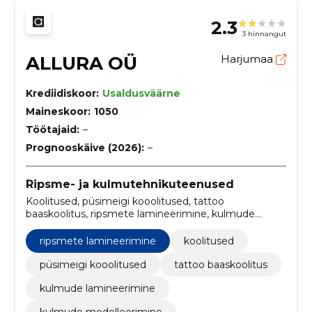
2.3
3 hinnangut
ALLURA OÜ
Harjumaa
Krediidiskoor:
Usaldusväärne
Maineskoor:
1050
Töötajaid:
–
Prognooskäive (2026):
–
Ripsme- ja kulmutehnikuteenused
Koolitused, püsimeigi kooolitused, tattoo
baaskoolitus, ripsmete lamineerimine, kulmude
lamineerimine, kulmude modelleerimine, kulmude
tätoveerimine, klassikaline ripsmepikenduste koolitus
ripsmete lamineerimine
koolitused
püsimeigi kooolitused
tattoo baaskoolitus
kulmude lamineerimine