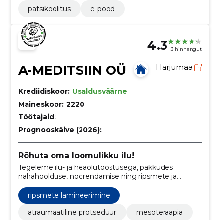
patsikoolitus
e-pood
4.3
3 hinnangut
A-MEDITSIIN OÜ
Harjumaa
Krediidiskoor:
Usaldusväärne
Maineskoor:
2220
Töötajaid:
–
Prognooskäive (2026):
–
Rõhuta oma loomulikku ilu!
Tegeleme ilu- ja heaolutööstusega, pakkudes
nahahoolduse, noorendamise ning ripsmete ja
kulmude hooldust.
ripsmete lamineerimine
atraumaatiline protseduur
mesoteraapia