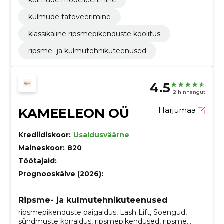
kulmude modelleerimine
kulmude tätoveerimine
klassikaline ripsmepikenduste koolitus
ripsme- ja kulmutehnikuteenused
4.5
2 hinnangut
KAMEELEON OÜ
Harjumaa
Krediidiskoor:
Usaldusväärne
Maineskoor:
820
Töötajaid:
–
Prognooskäive (2026):
–
Ripsme- ja kulmutehnikuteenused
ripsmepikenduste paigaldus, Lash Lift, Soengud,
sündmuste korraldus, ripsmepikendused, ripsme