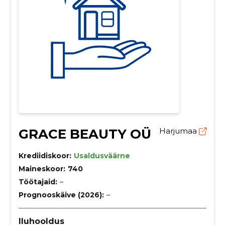
GRACE BEAUTY OÜ
Harjumaa
Krediidiskoor:
Usaldusväärne
Maineskoor:
740
Töötajaid:
–
Prognooskäive (2026):
–
Iluhooldus