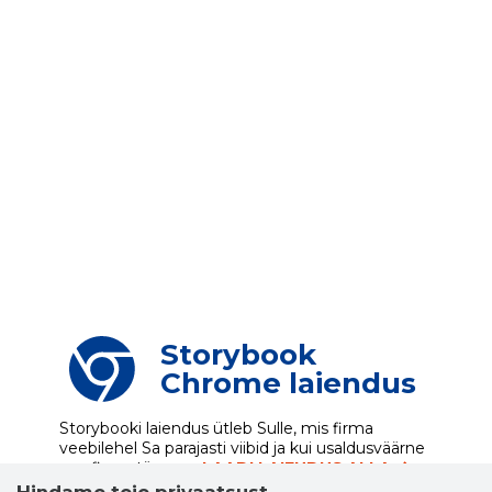
Storybook
Chrome laiendus
Storybooki laiendus ütleb Sulle, mis firma
veebilehel Sa parajasti viibid ja kui usaldusväärne
see firma täna on.
LAADI LAIENDUS ALLA