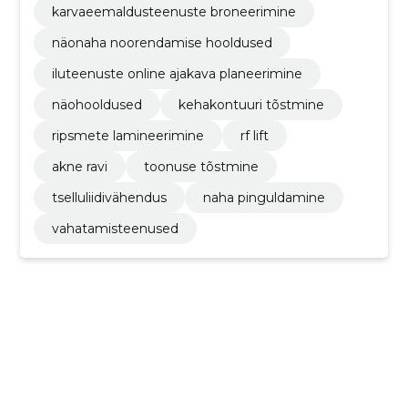
karvaeemaldusteenuste broneerimine
näonaha noorendamise hooldused
iluteenuste online ajakava planeerimine
näohooldused
kehakontuuri tõstmine
ripsmete lamineerimine
rf lift
akne ravi
toonuse tõstmine
tselluliidivähendus
naha pinguldamine
vahatamisteenused