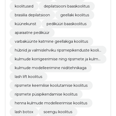
koolitused
depilatsiooni baaskoolitus
brasiilia depilatsioon
geellaki koolitus
küünekunst
pediküüri baaskoolitus
aparaatne pediküür
varbaküünte katmine geellakiga koolitus
hübriid ja valmislehviku ripsmepikenduste koolit
us
kulmude korrigeerimise ning ripsmete ja kulmu
de värvimise koolitus
kulmude modelleerimine niiditehnikaga
lash lift koolitus
ripsmete keemilise koolutamise koolitus
ripsmete püsipikendamise koolitus
henna kulmude modelleerimise koolitus
lash botox
soengu koolitus