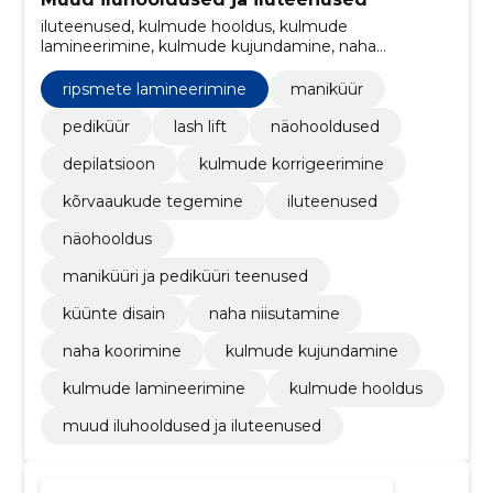
iluteenused, kulmude hooldus, kulmude
lamineerimine, kulmude kujundamine, naha
koorimine, naha niisutamine, küünte disain, maniküüri
ja pediküüri teenused, näohooldus, maniküür
ripsmete lamineerimine
maniküür
pediküür
lash lift
näohooldused
depilatsioon
kulmude korrigeerimine
kõrvaaukude tegemine
iluteenused
näohooldus
maniküüri ja pediküüri teenused
küünte disain
naha niisutamine
naha koorimine
kulmude kujundamine
kulmude lamineerimine
kulmude hooldus
muud iluhooldused ja iluteenused