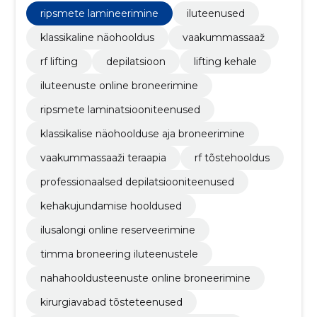
ripsmete laminatsiooniteenused, klassikalise
ripsmete lamineerimine
iluteenused
näohoolduse aja broneerimine
klassikaline näohooldus
vaakummassaaž
rf lifting
depilatsioon
lifting kehale
iluteenuste online broneerimine
ripsmete laminatsiooniteenused
klassikalise näohoolduse aja broneerimine
vaakummassaaži teraapia
rf tõstehooldus
professionaalsed depilatsiooniteenused
kehakujundamise hooldused
ilusalongi online reserveerimine
timma broneering iluteenustele
nahahooldusteenuste online broneerimine
kirurgiavabad tõsteteenused