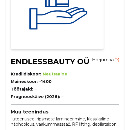
ENDLESSBAUTY OÜ
Harjumaa
Krediidiskoor:
Neutraalne
Maineskoor:
-1400
Töötajaid:
–
Prognooskäive (2026):
–
Muu teenindus
iluteenused, ripsmete lamineerimine, klassikaline
näohooldus, vaakummassaaž, RF lifting, depilatsioon,
lifting kehale, iluteenuste online broneerimine,