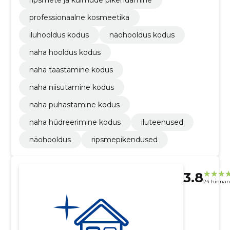
professionaalne kosmeetika
iluhooldus kodus
näohooldus kodus
naha hooldus kodus
naha taastamine kodus
naha niisutamine kodus
naha puhastamine kodus
naha hüdreerimine kodus
iluteenused
näohooldus
ripsmepikendused
3.8
24 hinna