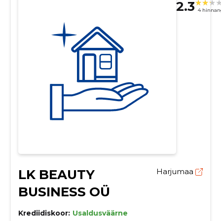
2.3
4 hinnan
LK BEAUTY
Harjumaa
BUSINESS OÜ
Krediidiskoor:
Usaldusväärne