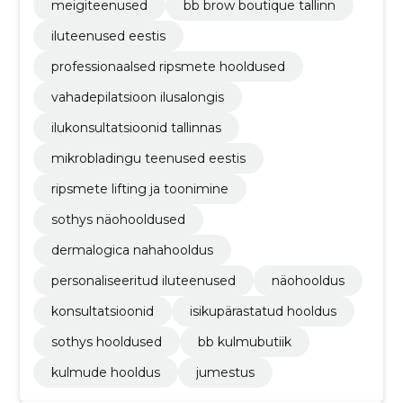
meigiteenused
bb brow boutique tallinn
iluteenused eestis
professionaalsed ripsmete hooldused
vahadepilatsioon ilusalongis
ilukonsultatsioonid tallinnas
mikrobladingu teenused eestis
ripsmete lifting ja toonimine
sothys näohooldused
dermalogica nahahooldus
personaliseeritud iluteenused
näohooldus
konsultatsioonid
isikupärastatud hooldus
sothys hooldused
bb kulmubutiik
kulmude hooldus
jumestus