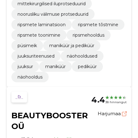
mittekirurgilised iluprotseduurid
noorusliku välimuse protseduurid
ripsmete laminatsioon
ripsmete tõstmine
ripsmete toonimine
ripsmehooldus
püsimeik
maniküür ja pediküür
juuksuriteenused
näohooldused
juuksur
maniküür
pediküür
näohooldus
4.4
38 hinnangut
BEAUTYBOOSTER
Harjumaa
OÜ