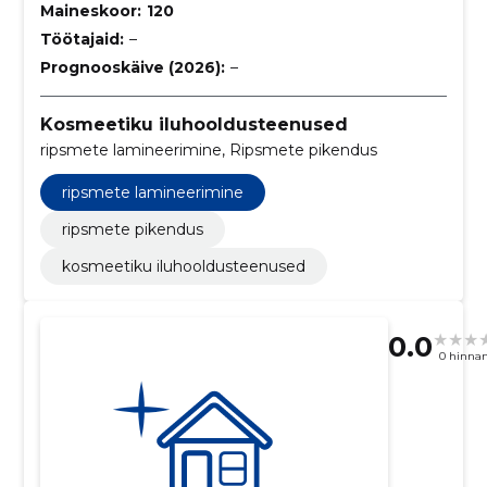
Maineskoor:
120
Töötajaid:
–
Prognooskäive (2026):
–
Kosmeetiku iluhooldusteenused
ripsmete lamineerimine, Ripsmete pikendus
ripsmete lamineerimine
ripsmete pikendus
kosmeetiku iluhooldusteenused
0.0
0 hinna