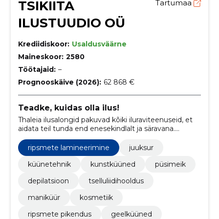
TSIKIITA
Tartumaa
ILUSTUUDIO OÜ
Krediidiskoor:
Usaldusväärne
Maineskoor:
2580
Töötajaid:
–
Prognooskäive (2026):
62 868 €
Teadke, kuidas olla ilus!
Thaleia ilusalongid pakuvad kõiki iluraviteenuseid, et
aidata teil tunda end enesekindlalt ja säravana.
Pakume tooteid ja teenuseid, mis on loodud oma
parima jumestuse ja kosmeetiliste protseduuride
ripsmete lamineerimine
juuksur
saamiseks.
küünetehnik
kunstküüned
püsimeik
depilatsioon
tselluliidihooldus
maniküür
kosmetiik
ripsmete pikendus
geelküüned