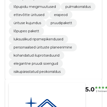
lõpupidu meigimuutused
pulmakorraldus
ettevõtte üritused
erapeod
ürituse kujundus
pruudipakett
lõpupeo pakett
luksuslikud ripsmepikendused
personaalsed ürituste planeerimine
kohandatud iluprotseduurid
elegantne pruudi soengud
isikupärastatud peokorraldus
5.0
2 hinna