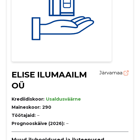
ELISE ILUMAAILM
Järvamaa
OÜ
Krediidiskoor:
Usaldusväärne
Maineskoor:
290
Töötajaid:
–
Prognooskäive (2026):
–
Muud iluhooldused ja iluteenused