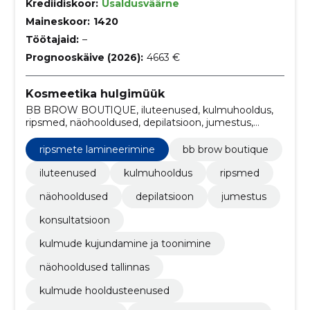
Krediidiskoor:
Usaldusväärne
Maineskoor:
1420
Töötajaid:
–
Prognooskäive (2026):
4663 €
Kosmeetika hulgimüük
BB BROW BOUTIQUE, iluteenused, kulmuhooldus,
ripsmed, näohooldused, depilatsioon, jumestus,
konsultatsioon, kulmude kujundamine ja toonimine,
näohooldused Tallinnas
ripsmete lamineerimine
bb brow boutique
iluteenused
kulmuhooldus
ripsmed
näohooldused
depilatsioon
jumestus
konsultatsioon
kulmude kujundamine ja toonimine
näohooldused tallinnas
kulmude hooldusteenused