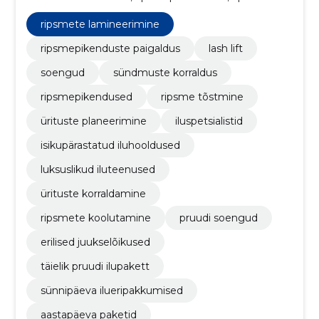
tõstmine, ürituste planeerimine, iluspetsialistid,
isikupärastatud iluhooldused, luksuslikud iluteenused
ripsmete lamineerimine
ripsmepikenduste paigaldus
lash lift
soengud
sündmuste korraldus
ripsmepikendused
ripsme tõstmine
ürituste planeerimine
iluspetsialistid
isikupärastatud iluhooldused
luksuslikud iluteenused
ürituste korraldamine
ripsmete koolutamine
pruudi soengud
erilised juukselõikused
täielik pruudi ilupakett
sünnipäeva ilueripakkumised
aastapäeva paketid