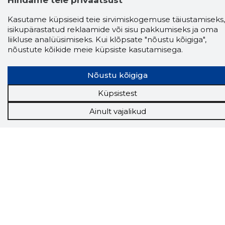
Hindame teie privaatsust
Kasutame küpsiseid teie sirvimiskogemuse täiustamiseks,
isikupärastatud reklaamide või sisu pakkumiseks ja oma
Näed helistaja tausta!
Storybooki Äpp toob
liikluse analüüsimiseks. Kui klõpsate "nõustu kõigiga",
Sinuni
OTSEKONTAKTID
400 000 Eesti
nõustute kõikide meie küpsiste kasutamisega.
ettevõtte ja isikute kohta (juhid, ametnikud).
Andmed on rikastatud maksevõime ja
finantsinfoga.
Nõustu kõigiga
Küpsistest
Ainult vajalikud
Tööriistad
Sooduspakkumised
Hanked
Tööturg
Sihtkliendid
Rakendused
Lisavõimalused
Inforegister
Krediidihaldus