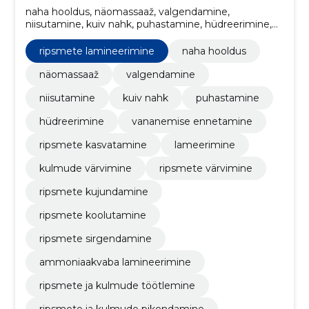
naha hooldus, näomassaaž, valgendamine,
niisutamine, kuiv nahk, puhastamine, hüdreerimine,
vananemise ennetamine, ripsmete kasvatamine,
ripsmete lamineerimine
ripsmete lamineerimine
naha hooldus
näomassaaž
valgendamine
niisutamine
kuiv nahk
puhastamine
hüdreerimine
vananemise ennetamine
ripsmete kasvatamine
lameerimine
kulmude värvimine
ripsmete värvimine
ripsmete kujundamine
ripsmete koolutamine
ripsmete sirgendamine
ammoniaakvaba lamineerimine
ripsmete ja kulmude töötlemine
ripsmete ja kulmude pikendamine