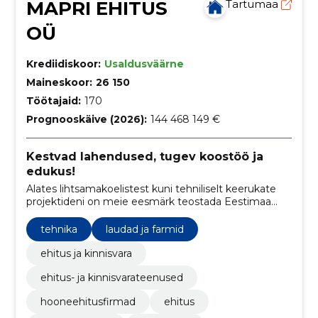
MAPRI EHITUS
Tartumaa
OÜ
Krediidiskoor:
Usaldusväärne
Maineskoor:
26 150
Töötajaid:
170
Prognooskäive (2026):
144 468 149 €
Kestvad lahendused, tugev koostöö ja
edukus!
Alates lihtsamakoelistest kuni tehniliselt keerukate
projektideni on meie eesmärk teostada Eestimaa
pinnal kestvaid lahendusi. Kogu projektitsükli vältel
toimub tihe koostöö tellijaga. Selline lähenemine
tehnika
laudad ja farmid
eeldab meie meeskonnalt laitmatut kompetentsi
erinevates ehitusvaldkondades.
ehitus ja kinnisvara
ehitus- ja kinnisvarateenused
hooneehitusfirmad
ehitus