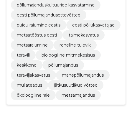
põllumajanduskultuuride kasvatamine
eesti põllumajandusettevõtted
puidu raiumine eestis
eesti põllukasvatajad
metsatööstus eesti
taimekasvatus
metsaraiumine
roheline tulevik
teravili
bioloogiline mitmekesisus
keskkond
põllumajandus
teraviljakasvatus
mahepõllumajandus
mullateadus
jätkusuutlikud võtted
ökoloogiline raie
metsamajandus