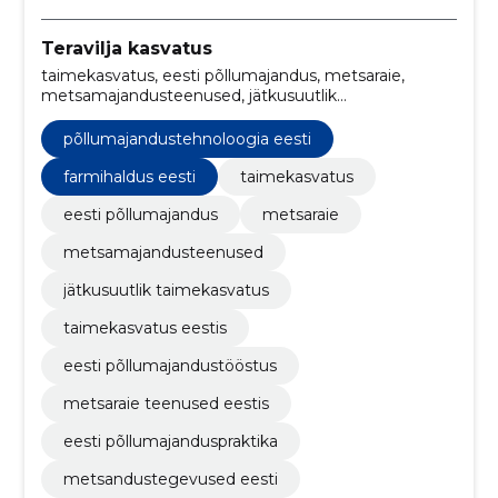
Teravilja kasvatus
taimekasvatus, eesti põllumajandus, metsaraie,
metsamajandusteenused, jätkusuutlik
taimekasvatus, taimekasvatus Eestis, Eesti
põllumajandustööstus, metsaraie teenused Eestis,
põllumajandustehnoloogia eesti
Eesti põllumajanduspraktika, metsandustegevused
Eesti
farmihaldus eesti
taimekasvatus
eesti põllumajandus
metsaraie
metsamajandusteenused
jätkusuutlik taimekasvatus
taimekasvatus eestis
eesti põllumajandustööstus
metsaraie teenused eestis
eesti põllumajanduspraktika
metsandustegevused eesti