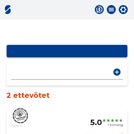
2 ettevõtet
5.0
1 hinnang