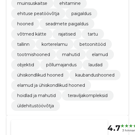
muinsuskaitse
ehitamine
ehituse peatöövõtja
paigaldus
hooned
seadmete paigaldus
võtmed kätte
rajatised
tartu
tallinn
korterelamu
betoonitööd
tootmishooned
mahutid
elamud
objektid
põllumajandus
laudad
ühiskondlikud hooned
kaubandushooned
elamud ja ühiskondlikud hooned
hoidlad ja mahutid
teraviljakompleksid
üldehitustöövõtja
4.7
3 hinna