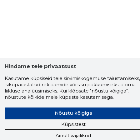
Hindame teie privaatsust
Kasutame küpsiseid teie sirvimiskogemuse täiustamiseks,
isikupärastatud reklaamide või sisu pakkumiseks ja oma
liikluse analüüsimiseks. Kui klõpsate "nõustu kõigiga",
nõustute kõikide meie küpsiste kasutamisega.
Nõustu kõigiga
Storybook
Küpsistest
Chrome laiendus
Ainult vajalikud