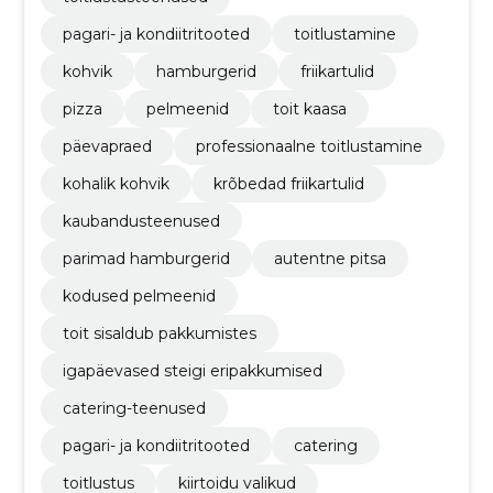
pagari- ja kondiitritooted
toitlustamine
kohvik
hamburgerid
friikartulid
pizza
pelmeenid
toit kaasa
päevapraed
professionaalne toitlustamine
kohalik kohvik
krõbedad friikartulid
kaubandusteenused
parimad hamburgerid
autentne pitsa
kodused pelmeenid
toit sisaldub pakkumistes
igapäevased steigi eripakkumised
catering-teenused
pagari- ja kondiitritooted
catering
toitlustus
kiirtoidu valikud