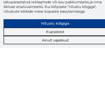
isikupärastatud reklaamide või sisu pakkumiseks ja oma
ettevõtte ja isikute kohta (juhid, ametnikud).
liikluse analüüsimiseks. Kui klõpsate "nõustu kõigiga",
Andmed on rikastatud maksevõime ja
finantsinfoga.
nõustute kõikide meie küpsiste kasutamisega.
Nõustu kõigiga
Küpsistest
Tööriistad
Sooduspakkumised
Ainult vajalikud
Hanked
Tööturg
Sihtkliendid
Rakendused
Lisavõimalused
Inforegister
Krediidihaldus
Raportid
Müügihaldus CRM
API
Ettevõttest