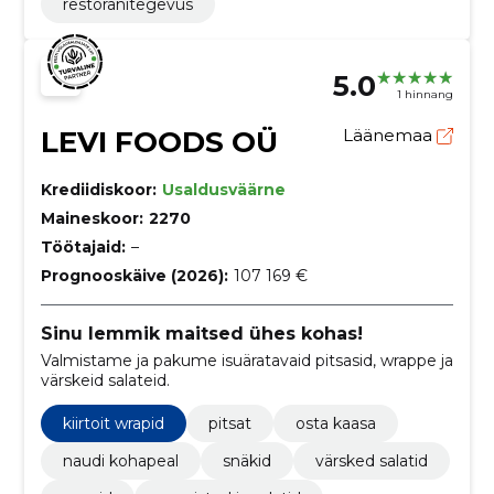
restoranitegevus
5.0
1 hinnang
LEVI FOODS OÜ
Läänemaa
Krediidiskoor:
Usaldusväärne
Maineskoor:
2270
Töötajaid:
–
Prognooskäive (2026):
107 169 €
Sinu lemmik maitsed ühes kohas!
Valmistame ja pakume isuäratavaid pitsasid, wrappe ja
värskeid salateid.
kiirtoit wrapid
pitsat
osta kaasa
naudi kohapeal
snäkid
värsked salatid