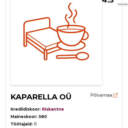
hinna
KAPARELLA OÜ
Põlvamaa
Krediidiskoor:
Riskantne
Maineskoor:
580
Töötajaid:
8