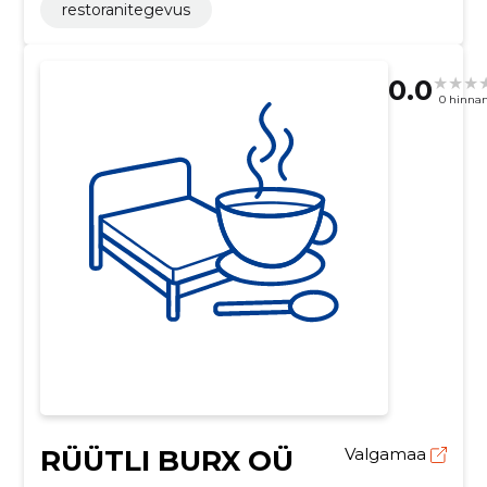
restoranitegevus
0.0
0 hinna
RÜÜTLI BURX OÜ
Valgamaa