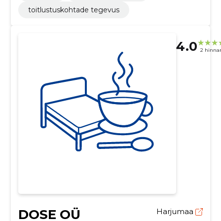
toitlustuskohtade tegevus
4.0
2 hinna
DOSE OÜ
Harjumaa