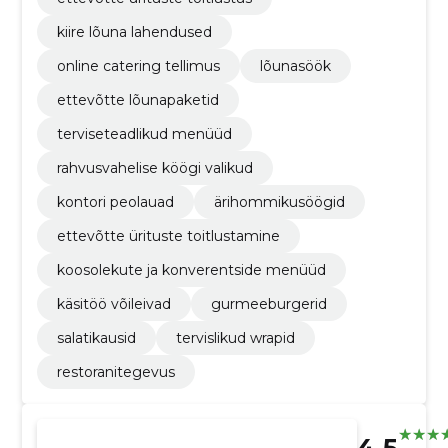
kiire lõuna lahendused
online catering tellimus
lõunasöök
ettevõtte lõunapaketid
terviseteadlikud menüüd
rahvusvahelise köögi valikud
kontori peolauad
ärihommikusöögid
ettevõtte ürituste toitlustamine
koosolekute ja konverentside menüüd
käsitöö võileivad
gurmeeburgerid
salatikausid
tervislikud wrapid
restoranitegevus
4.5