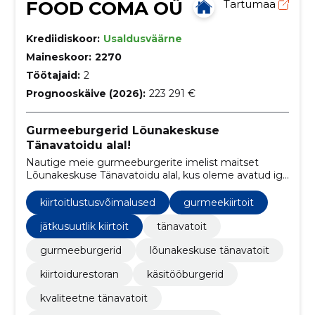
FOOD COMA OÜ
Tartumaa
Krediidiskoor:
Usaldusväärne
Maineskoor:
2270
Töötajaid:
2
Prognooskäive (2026):
223 291 €
Gurmeeburgerid Lõunakeskuse
Tänavatoidu alal!
Nautige meie gurmeeburgerite imelist maitset
Lõunakeskuse Tänavatoidu alal, kus oleme avatud iga
päev kell 10-21. Lisaks leiate meid ka Barclay platsilt,
kus saate meie maitsvaid burgereid nautida
kiirtoitlustusvõimalused
gurmeekiirtoit
pühapäevast neljapäevani kell 16-00 ja reedeti ning
laupäeviti kella 19-04.
jätkusuutlik kiirtoit
tänavatoit
gurmeeburgerid
lõunakeskuse tänavatoit
kiirtoidurestoran
käsitööburgerid
kvaliteetne tänavatoit