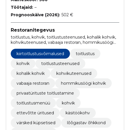
Töötajaid:
–
Prognooskäive (2026):
502 €
Restoranitegevus
toitlustus, kohvik, toitlustusteenused, kohalik kohvik,
kohvikuteenused, vabaaja restoran, hommikusöögi
kohvik, privaatürituste toitlustamine,
toitlustusmenüü, kohvik
kiirtoitlustusvõimalused
toitlustus
kohvik
toitlustusteenused
kohalik kohvik
kohvikuteenused
vabaaja restoran
hommikusöögi kohvik
privaatürituste toitlustamine
toitlustusmenüü
kohvik
ettevõtte üritused
käsitöökohv
värsked küpsetised
lõõgastav õhkkond