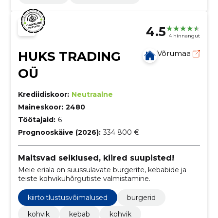
4.5
4 hinnangut
HUKS TRADING
Võrumaa
OÜ
Krediidiskoor:
Neutraalne
Maineskoor:
2480
Töötajaid:
6
Prognooskäive (2026):
334 800 €
Maitsvad seiklused, kiired suupisted!
Meie eriala on suussulavate burgerite, kebabide ja
teiste kohvikuhõrgutiste valmistamine.
kiirtoitlustusvõimalused
burgerid
kohvik
kebab
kohvik