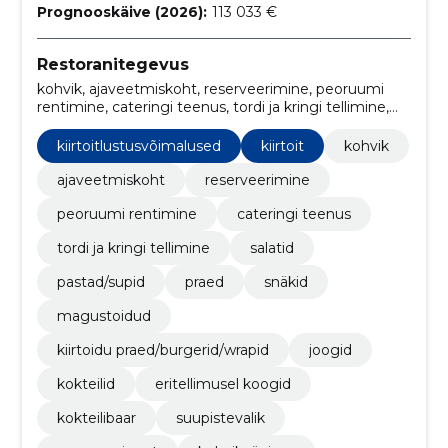
Prognooskäive (2026):
113 033 €
Restoranitegevus
kohvik, ajaveetmiskoht, reserveerimine, peoruumi
rentimine, cateringi teenus, tordi ja kringi tellimine,
Salatid, kiirtoitlustusvõimalused, Pastad/Supid, Praed
kiirtoitlustusvõimalused
kiirtoit
kohvik
ajaveetmiskoht
reserveerimine
peoruumi rentimine
cateringi teenus
tordi ja kringi tellimine
salatid
pastad/supid
praed
snäkid
magustoidud
kiirtoidu praed/burgerid/wrapid
joogid
kokteilid
eritellimusel koogid
kokteilibaar
suupistevalik