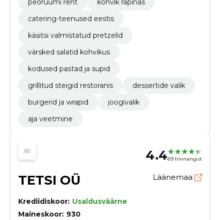
peoruumi rent
kohvik räpinas
catering-teenused eestis
käsitsi valmistatud pretzelid
värsked salatid kohvikus
kodused pastad ja supid
grillitud steigid restoranis
dessertide valik
burgerid ja wrapid
joogivalik
aja veetmine
4.4
69 hinnangut
TETSI OÜ
Läänemaa
Krediidiskoor:
Usaldusväärne
Maineskoor:
930