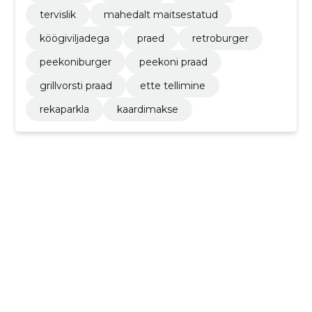
tervislik
mahedalt maitsestatud
köögiviljadega
praed
retroburger
peekoniburger
peekoni praad
grillvorsti praad
ette tellimine
rekaparkla
kaardimakse