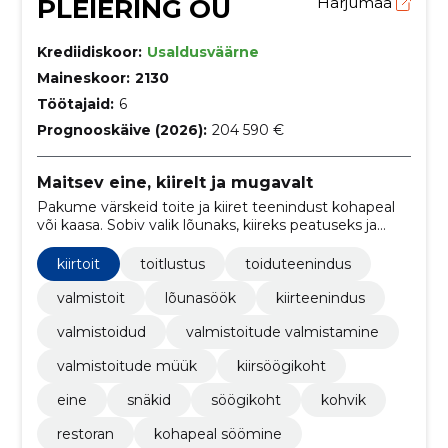
PLEIERING OÜ
Harjumaa
Krediidiskoor:
Usaldusväärne
Maineskoor:
2130
Töötajaid:
6
Prognooskäive (2026):
204 590 €
Maitsev eine, kiirelt ja mugavalt
Pakume värskeid toite ja kiiret teenindust kohapeal
või kaasa. Sobiv valik lõunaks, kiireks peatuseks ja
igapäevaseks einestamiseks.
kiirtoit
toitlustus
toiduteenindus
valmistoit
lõunasöök
kiirteenindus
valmistoidud
valmistoitude valmistamine
valmistoitude müük
kiirsöögikoht
eine
snäkid
söögikoht
kohvik
restoran
kohapeal söömine