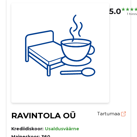
5.0
1 hin
RAVINTOLA OÜ
Tartumaa
Krediidiskoor:
Usaldusväärne
Maineskoor:
360