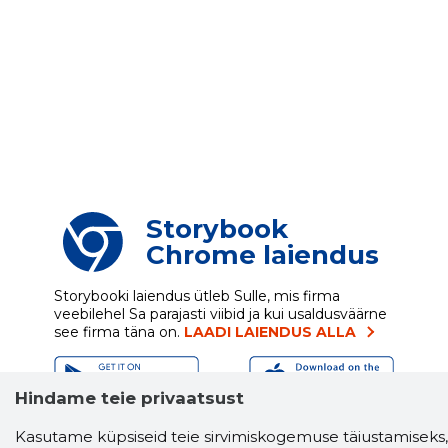
Storybook
Chrome laiendus
Storybooki laiendus ütleb Sulle, mis firma
veebilehel Sa parajasti viibid ja kui usaldusväärne
see firma täna on.
LAADI LAIENDUS ALLA
Hindame teie privaatsust
Näed helistaja tausta!
Storybooki Äpp toob
Kasutame küpsiseid teie sirvimiskogemuse täiustamiseks,
Sinuni
OTSEKONTAKTID
400 000 Eesti