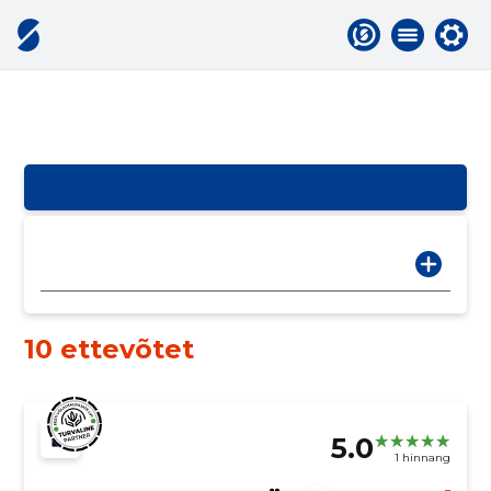
10 ettevõtet
5.0
1 hinnang