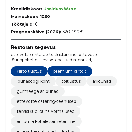
Krediidiskoor:
Usaldusväärne
Maineskoor:
1030
Töötajaid:
6
Prognooskäive (2026):
320 496 €
Restoranitegevus
ettevõtte ürituste toitlustamine, ettevõtte
lõunapaketid, terviseteadlikud menüüd,
rahvusvahelise köögi valikud, kontori peolauad,
Ärihommikusöögid, gurmeeburgerid, tervislikud
kiirtoitlustus
premium kiirtoit
wrapid, salatikausid, lõunasöök
lõunasöögi koht
toitlustus
ärilõunad
gurmeega ärilõunad
ettevõtte catering-teenused
tervislikud lõuna võimalused
äri lõuna kohaletoimetamine
ettevõtte ürituste toitlustus