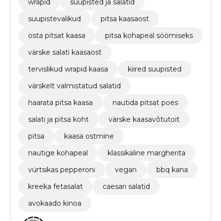
wrapid
suupisted ja salatid
suupistevalikud
pitsa kaasaost
osta pitsat kaasa
pitsa kohapeal söömiseks
värske salati kaasaost
tervislikud wrapid kaasa
kiired suupisted
värskelt valmistatud salatid
haarata pitsa kaasa
nautida pitsat poes
salati ja pitsa koht
värske kaasavõtutoit
pitsa
kaasa ostmine
nautige kohapeal
klassikaline margherita
vürtsikas pepperoni
vegan
bbq kana
kreeka fetasalat
caesari salatid
avokaado kinoa