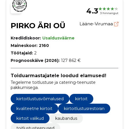
4.3
3 hinnangut
PIRKO ÄRI OÜ
Lääne-Virumaa
Krediidiskoor:
Usaldusväärne
Maineskoor:
2160
Töötajaid:
2
Prognooskäive (2026):
127 862 €
Toiduarmastajatele loodud elamused!
Tegeleme toitlustuse ja catering-teenuste
pakkumisega.
kiirtoitlustusvõimalused
kiirtoit
kvaliteetne kiirtoit
kiirtoitlustusrestoran
kiirtoit valikud
kaubandus
toitlustusteenused