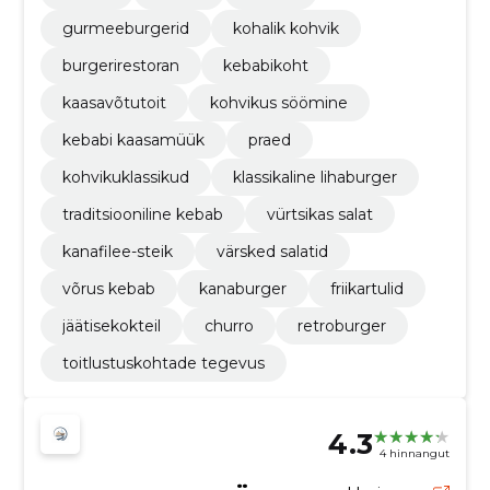
gurmeeburgerid
kohalik kohvik
burgerirestoran
kebabikoht
kaasavõtutoit
kohvikus söömine
kebabi kaasamüük
praed
kohvikuklassikud
klassikaline lihaburger
traditsiooniline kebab
vürtsikas salat
kanafilee-steik
värsked salatid
võrus kebab
kanaburger
friikartulid
jäätisekokteil
churro
retroburger
toitlustuskohtade tegevus
4.3
4 hinnangut