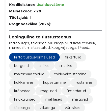
Krediidiskoor:
Usaldusväärne
Maineskoor:
-120
Töötajaid:
1
Prognooskäive (2026):
–
Lepinguline toitlustusteenus
retroburger, täidisega, viiludega, vürtsikas, tervislik,
mahedalt maitsestatud, köögiviljadega, Praed,
rekaparkla, ette tellimine
kiirtoitlustusvõimalused
friikartulid
burgerid
snäkid
snackid
maitsevad toidud
toiduvalmistamine
kokkamine
küpsetamine
röstimine
krõbedad
magusad
ümardatud
kiilukujulised
mahlased
maitsvad
täidisega
viiludega
vürtsikas