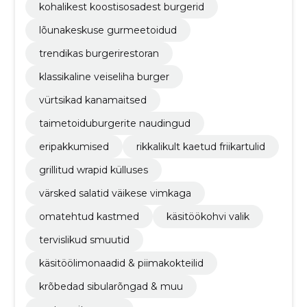
kohalikest koostisosadest burgerid
lõunakeskuse gurmeetoidud
trendikas burgerirestoran
klassikaline veiseliha burger
vürtsikad kanamaitsed
taimetoiduburgerite naudingud
eripakkumised
rikkalikult kaetud friikartulid
grillitud wrapid külluses
värsked salatid väikese vimkaga
omatehtud kastmed
käsitöökohvi valik
tervislikud smuutid
käsitöölimonaadid & piimakokteilid
krõbedad sibularõngad & muu