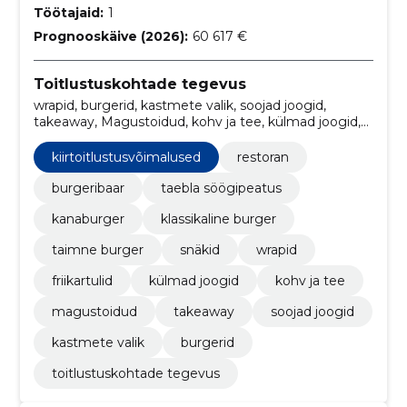
Töötajaid:
1
Prognooskäive (2026):
60 617 €
Toitlustuskohtade tegevus
wrapid, burgerid, kastmete valik, soojad joogid,
takeaway, Magustoidud, kohv ja tee, külmad joogid,
friikartulid, Restoran
kiirtoitlustusvõimalused
restoran
burgeribaar
taebla söögipeatus
kanaburger
klassikaline burger
taimne burger
snäkid
wrapid
friikartulid
külmad joogid
kohv ja tee
magustoidud
takeaway
soojad joogid
kastmete valik
burgerid
toitlustuskohtade tegevus