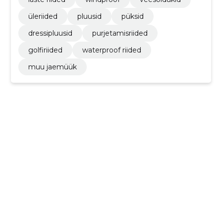
üleriided
pluusid
püksid
dressipluusid
purjetamisriided
golfiriided
waterproof riided
muu jaemüük