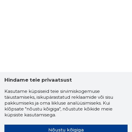
Hindame teie privaatsust
Kasutame küpsiseid teie sirvimiskogemuse
täiustamiseks, isikupärastatud reklaamide või sisu
pakkumiseks ja oma liikluse analüüsimiseks. Kui
klõpsate "nõustu kõigiga", nõustute kõikide meie
küpsiste kasutamisega.
Nõustu kõigiga