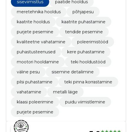
siseviimistlus
paatide hooldus
meretehnika hooldus
põhjapesu
kaatrite hooldus
kaatrite puhastamine
purjete pesemine
tendide pesemine
kvaliteetne vahatamine
poleerimistööd
puhastusteenused
kere puhastamine
mootori hooldamine
teki hooldustööd
väline pesu
sisemine detailimine
pilsi puhastamine
teki pinna korrastamine
vahatamine
metalli läige
klaasi poleerimine
puidu viimistlemine
purjete pesemine