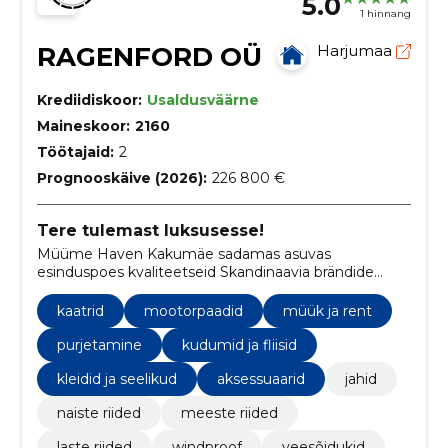
5.0
1 hinnang
RAGENFORD OÜ
Harjumaa
Krediidiskoor:
Usaldusväärne
Maineskoor:
2160
Töötajaid:
2
Prognooskäive (2026):
226 800 €
Tere tulemast luksusesse!
Müüme Haven Kakumäe sadamas asuvas
esinduspoes kvaliteetseid Skandinaavia brändide
riideid. Riided on lisaks mugavusele ka
loodussõbralikud, sest on tehtud jätkusuutlikest
kaatrid
mootorpaadid
müük ja rent
materjalidest.
purjetamine
kudumid ja fliisid
kleidid ja seelikud
aksessuaarid
jahid
naiste riided
meeste riided
laste riided
windproof
veesõidukid