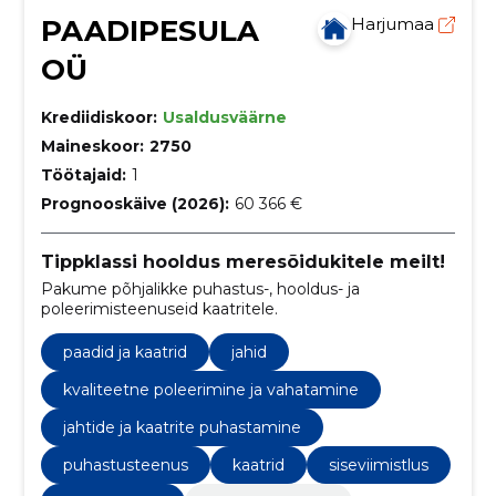
PAADIPESULA
Harjumaa
OÜ
Krediidiskoor:
Usaldusväärne
Maineskoor:
2750
Töötajaid:
1
Prognooskäive (2026):
60 366 €
Tippklassi hooldus meresõidukitele meilt!
Pakume põhjalikke puhastus-, hooldus- ja
poleerimisteenuseid kaatritele.
paadid ja kaatrid
jahid
kvaliteetne poleerimine ja vahatamine
jahtide ja kaatrite puhastamine
puhastusteenus
kaatrid
siseviimistlus