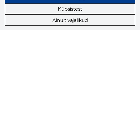
Küpsistest
Ainult vajalikud
Storybook
Chrome laiendus
Storybooki laiendus ütleb Sulle, mis firma
veebilehel Sa parajasti viibid ja kui usaldusväärne
see firma täna on.
LAADI LAIENDUS ALLA
Näed helistaja tausta!
Storybooki Äpp toob
Sinuni
OTSEKONTAKTID
400 000 Eesti
ettevõtte ja isikute kohta (juhid, ametnikud).