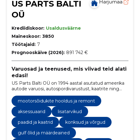
US PARTS BALTI
Harjumaa
OÜ
Krediidiskoor:
Usaldusväärne
Maineskoor:
3850
Töötajaid:
7
Prognooskäive (2026):
891 742 €
Varuosad ja teenused, mis viivad teid alati
edasi!
US Parts Balti OÜ on 1994 aastal asutatud ameerika
autode varuosi, autospordivarustust, kaatrite ning
paatide varuosi ja Gulf õlisid müüv ettevõte, lisaks
teostame ka ameerika autode hooldus- ja
mootorsõidukite hooldus ja remont
remonttöid.
aksessuaarid
lisatarvikud
paadid ja kaatrid
konksud ja võrgud
gulf õlid ja määrdeained