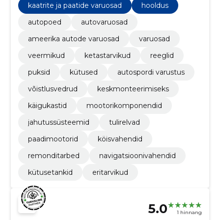
kaatrite ja paatide varuosad
hooldus
autopoed
autovaruosad
ameerika autode varuosad
varuosad
veermikud
ketastarvikud
reeglid
puksid
kütused
autospordi varustus
võistlusvedrud
keskmonteerimiseks
käigukastid
mootorikomponendid
jahutussüsteemid
tulirelvad
paadimootorid
köisvahendid
remonditarbed
navigatsioonivahendid
kütusetankid
eritarvikud
5.0
1 hinnang