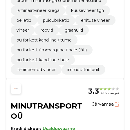
pruuni immutusega sooneline terrassilaud
laminaatvineer kilega
kuusevineer tg4
pelletid
puidubriketid
ehituse vineer
vineer
roovid
graanulid
puitbrikett kandiline / tume
puitbrikett ümmargune / hele (läti)
puitbrikett kandiline / hele
lamineeritud vineer
immutatud puit
3.3
4 hinnangut
MINUTRANSPORT
Järvamaa
OÜ
Krediidiskoor:
Usaldusväärne