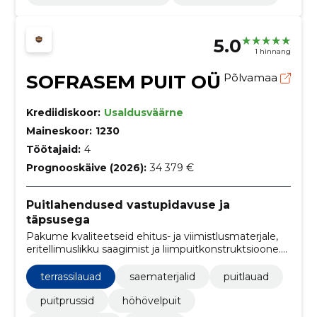
5.0
1 hinnang
SOFRASEM PUIT OÜ
Põlvamaa
Krediidiskoor:
Usaldusväärne
Maineskoor:
1230
Töötajaid:
4
Prognooskäive (2026):
34 379 €
Puitlahendused vastupidavuse ja
täpsusega
Pakume kvaliteetseid ehitus- ja viimistlusmaterjale,
eritellimuslikku saagimist ja liimpuitkonstruktsioone.
Tagame vastupidavad, täpsed ja esteetilised
lahendused teie projektidele.
terrassilauad
saematerjalid
puitlauad
puitprussid
höhövelpuit