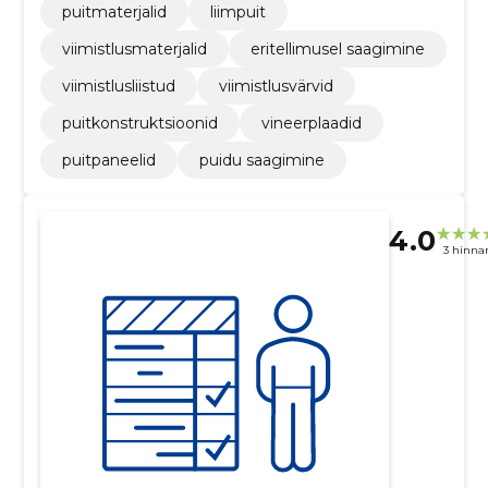
puitmaterjalid
liimpuit
viimistlusmaterjalid
eritellimusel saagimine
viimistlusliistud
viimistlusvärvid
puitkonstruktsioonid
vineerplaadid
puitpaneelid
puidu saagimine
4.0
3 hinna