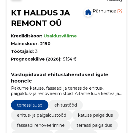
1 hinnang
KT HALDUS JA
Pärnumaa
REMONT OÜ
Krediidiskoor:
Usaldusväärne
Maineskoor:
2190
Töötajaid:
3
Prognooskäive (2026):
9154 €
Vastupidavad ehituslahendused igale
hoonele
Pakume katuse, fassaadi ja terrasside ehitus-,
paigaldus- ja renoveerimistöid. Aitame luua kestva ja
hoolitsetud tulemuse nii uuele objektile kui ka
olemasoleva hoone uuendamiseks.
terrassilauad
ehitustööd
ehitus- ja paigaldustööd
katuse paigaldus
fassaadi renoveerimine
terrassi paigaldus