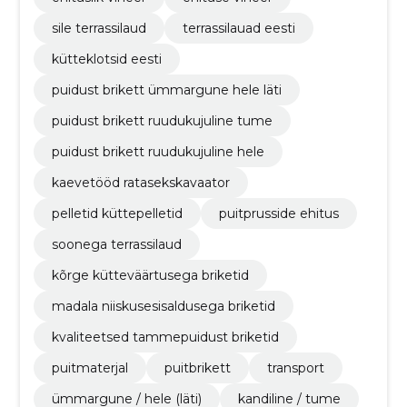
sile terrassilaud
terrassilauad eesti
kütteklotsid eesti
puidust brikett ümmargune hele läti
puidust brikett ruudukujuline tume
puidust brikett ruudukujuline hele
kaevetööd ratasekskavaator
pelletid küttepelletid
puitprusside ehitus
soonega terrassilaud
kõrge kütteväärtusega briketid
madala niiskusesisaldusega briketid
kvaliteetsed tammepuidust briketid
puitmaterjal
puitbrikett
transport
ümmargune / hele (läti)
kandiline / tume