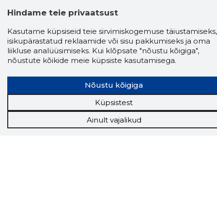
Hindame teie privaatsust
Näed helistaja tausta!
Storybooki Äpp toob
Kasutame küpsiseid teie sirvimiskogemuse täiustamiseks,
Sinuni
OTSEKONTAKTID
400 000 Eesti
ettevõtte ja isikute kohta (juhid, ametnikud).
isikupärastatud reklaamide või sisu pakkumiseks ja oma
Andmed on rikastatud maksevõime ja
liikluse analüüsimiseks. Kui klõpsate "nõustu kõigiga",
finantsinfoga.
nõustute kõikide meie küpsiste kasutamisega.
Nõustu kõigiga
Tööriistad
Küpsistest
Sooduspakkumised
Ainult vajalikud
Hanked
Tööturg
Sihtkliendid
Rakendused
Lisavõimalused
Inforegister
Krediidihaldus
Raportid
Müügihaldus CRM