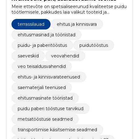
Meie ettevõte on spetsialiseerunud kvaliteetse puidu
töötlemisele, pakkudes laia valikut tooteid ja
teenuseid. Oleme tegutsenud alates 2017. aastast,
keskendudes puidu kuivatamisele ja hööveldamisele,
terrassilauad
ehitus ja kinnisvara
kasutades kaasaegseid seadmeid ja kogenud
meeskonda.
ehitusmasinad ja tööriistad
puidu- ja paberitööstus
puidutööstus
saeveskid
veovahendid
veo teisaldusvahendid
ehitus- ja kinnisvarateenused
saematerjali teenused
ehitusmasinate tööriistad
puidu paberi tööstuse tarvikud
metsatööstuse seadmed
transportimise käsitsemise seadmed