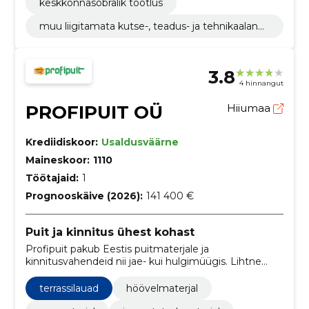
keskkonnasõbralik töötlus
muu liigitamata kutse-, teadus- ja tehnikaalane
tegevus
3.8
4 hinnangut
PROFIPUIT OÜ
Hiiumaa
Krediidiskoor:
Usaldusväärne
Maineskoor:
1110
Töötajaid:
1
Prognooskäive (2026):
141 400 €
Puit ja kinnitus ühest kohast
Profipuit pakub Eestis puitmaterjale ja
kinnitusvahendeid nii jae- kui hulgimüügis. Lihtne
valik ehitus- ja renoveerimistöödeks.
terrassilauad
höövelmaterjal