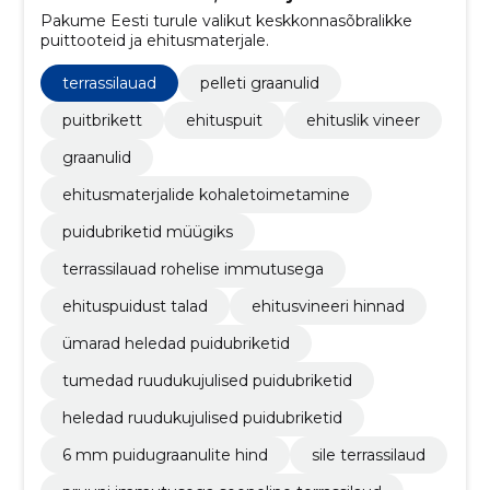
Pakume Eesti turule valikut keskkonnasõbralikke
puittooteid ja ehitusmaterjale.
terrassilauad
pelleti graanulid
puitbrikett
ehituspuit
ehituslik vineer
graanulid
ehitusmaterjalide kohaletoimetamine
puidubriketid müügiks
terrassilauad rohelise immutusega
ehituspuidust talad
ehitusvineeri hinnad
ümarad heledad puidubriketid
tumedad ruudukujulised puidubriketid
heledad ruudukujulised puidubriketid
6 mm puidugraanulite hind
sile terrassilaud