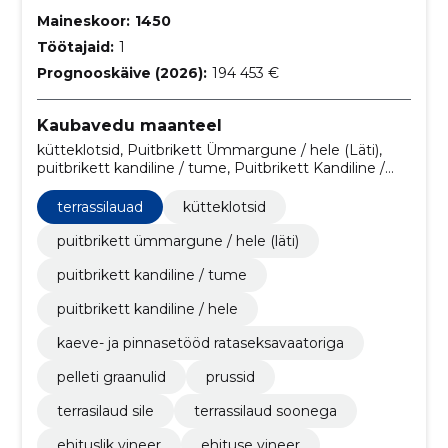
Maineskoor:
1450
Töötajaid:
1
Prognooskäive (2026):
194 453 €
Kaubavedu maanteel
kütteklotsid, Puitbrikett Ümmargune / hele (Läti),
puitbrikett kandiline / tume, Puitbrikett Kandiline /
hele, kaeve- ja pinnasetööd rataseksavaatoriga,
Pelleti graanulid, Prussid, terrassilauad, Terrasilaud sile,
terrassilauad
kütteklotsid
Terrassilaud soonega
puitbrikett ümmargune / hele (läti)
puitbrikett kandiline / tume
puitbrikett kandiline / hele
kaeve- ja pinnasetööd rataseksavaatoriga
pelleti graanulid
prussid
terrasilaud sile
terrassilaud soonega
ehituslik vineer
ehituse vineer