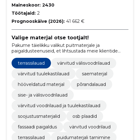
Maineskoor:
2430
Töötajaid:
2
Prognooskäive (2026):
41 662 €
Valige materjal otse tootjalt!
Pakume täielikku valikut puitmaterjale ja
paigaldusteenuseid, et lihtsustada meie klientide
ehitusprotsessi.
terrassilauad
värvitud välisvoodrilauad
värvitud tuulekastilauad
saematerjal
hööveldatud materjal
põrandalauad
sise- ja välisvoodrilauad
värvitud voodrilauad ja tuulekastilauad
soojustusmaterjalid
osb plaadid
fassaadi paigaldus
värvitud voodrilaud
terrassilauad
puidumaterjali tarnimine