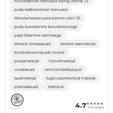
hööveldamise teenused weinig unimat 23
puidu kalibreerimise teenused
lõhestamisteenused stenner whm 36
puidu kuivatamine konvektsiooniga
palgi lõikamine raamsaega
lehisest terrassilauad
lehisest saematerjal
konstruktsioonipuidu tooted
prussimaterjal
höövelmaterjal
voodrilauad
termotöödeldud puit
lauamaterjal
tugevussorteeritud materjal
põrandalauad
tisleripuit
4.7
3 hinnangut