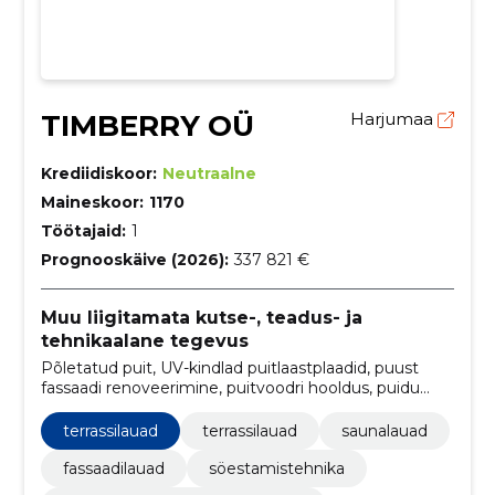
TIMBERRY OÜ
Harjumaa
Krediidiskoor:
Neutraalne
Maineskoor:
1170
Töötajaid:
1
Prognooskäive (2026):
337 821 €
Muu liigitamata kutse-, teadus- ja
tehnikaalane tegevus
Põletatud puit, UV-kindlad puitlaastplaadid, puust
fassaadi renoveerimine, puitvoodri hooldus, puidu
süttimistehnika, uuringud puidu säilitamise kohta,
ehitusmaterjalid, keskkonnasõbralik töötlus,
terrassilauad
terrassilauad
saunalauad
terrassilauad, vastupidavad terrassimaterjalid
fassaadilauad
söestamistehnika