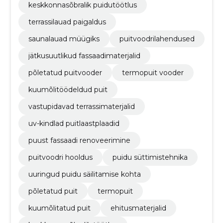
keskkonnasõbralik puidutöötlus
terrassilauad paigaldus
saunalauad müügiks
puitvoodrilahendused
jätkusuutlikud fassaadimaterjalid
põletatud puitvooder
termopuit vooder
kuumõlitöödeldud puit
vastupidavad terrassimaterjalid
uv-kindlad puitlaastplaadid
puust fassaadi renoveerimine
puitvoodri hooldus
puidu süttimistehnika
uuringud puidu säilitamise kohta
põletatud puit
termopuit
kuumõlitatud puit
ehitusmaterjalid