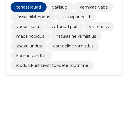
valiku põlemistaset ja kiiremaid tarneaegu.
terrassilauad
yakisugi
kemikaalivaba
fassaadilahendus
saunapaneelid
voodrilauad
süttunud puit
väliterrass
madalhooldus
naturaalne viimistlus
sisekujundus
esteetiline viimistlus
kuumuskindlus
looduslikust kivist toodete tootmine