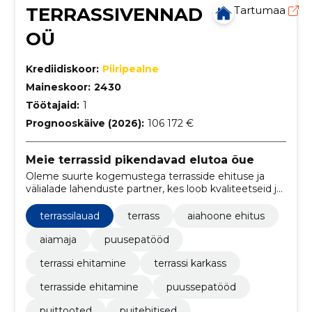
TERRASSIVENNAD
Tartumaa
OÜ
Krediidiskoor:
Piiripealne
Maineskoor:
2430
Töötajaid:
1
Prognooskäive (2026):
106 172 €
Meie terrassid pikendavad elutoa õue
Oleme suurte kogemustega terrasside ehituse ja
välialade lahenduste partner, kes loob kvaliteetseid ja
vastupidavaid terrasse kodudele ning ettevõtete
terrassilauad
terrass
aiahoone ehitus
aiamaja
puusepatööd
terrassi ehitamine
terrassi karkass
terrasside ehitamine
puussepatööd
puittooted
puitehitised