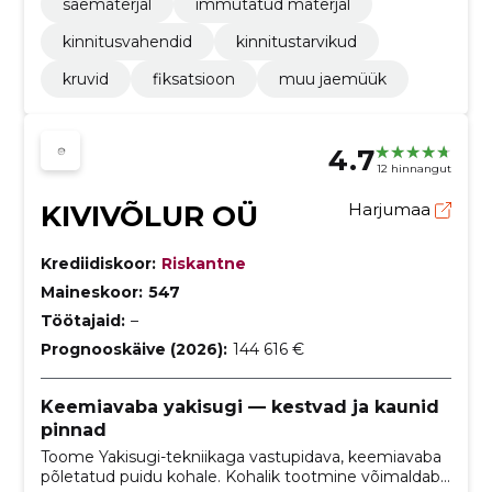
saematerjal
immutatud materjal
kinnitusvahendid
kinnitustarvikud
kruvid
fiksatsioon
muu jaemüük
4.7
12 hinnangut
KIVIVÕLUR OÜ
Harjumaa
Krediidiskoor:
Riskantne
Maineskoor:
547
Töötajaid:
–
Prognooskäive (2026):
144 616 €
Keemiavaba yakisugi — kestvad ja kaunid
pinnad
Toome Yakisugi-tekniikaga vastupidava, keemiavaba
põletatud puidu kohale. Kohalik tootmine võimaldab