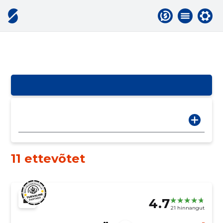
11 ettevõtet
4.7
21 hinnangut