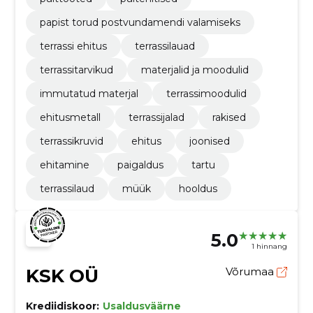
papist torud postvundamendi valamiseks
terrassi ehitus
terrassilauad
terrassitarvikud
materjalid ja moodulid
immutatud materjal
terrassimoodulid
ehitusmetall
terrassijalad
rakised
terrassikruvid
ehitus
joonised
ehitamine
paigaldus
tartu
terrassilaud
müük
hooldus
5.0
1 hinnang
KSK OÜ
Võrumaa
Krediidiskoor:
Usaldusväärne