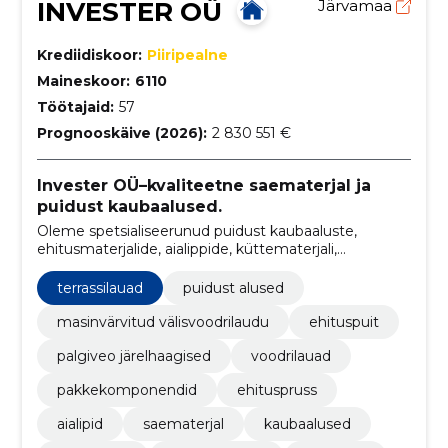
INVESTER OÜ
Järvamaa
Krediidiskoor:
Piiripealne
Maineskoor:
6110
Töötajaid:
57
Prognooskäive (2026):
2 830 551 €
Invester OÜ–kvaliteetne saematerjal ja
puidust kaubaalused.
Oleme spetsialiseerunud puidust kaubaaluste,
ehitusmaterjalide, aialippide, küttematerjali,
saematerjali ning muude puidutoodete tootmisele ja
müügile.
terrassilauad
puidust alused
masinvärvitud välisvoodrilaudu
ehituspuit
palgiveo järelhaagised
voodrilauad
pakkekomponendid
ehituspruss
aialipid
saematerjal
kaubaalused