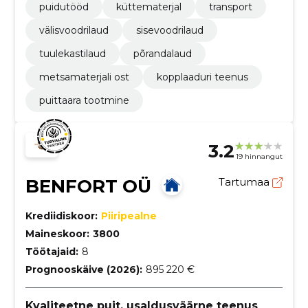
puidutööd
küttematerjal
transport
välisvoodrilaud
sisevoodrilaud
tuulekastilaud
põrandalaud
metsamaterjali ost
kopplaaduri teenus
puittaara tootmine
3.2
19 hinnangut
BENFORT OÜ
Tartumaa
Krediidiskoor:
Piiripealne
Maineskoor:
3800
Töötajaid:
8
Prognooskäive (2026):
895 220 €
Kvaliteetne puit, usaldusväärne teenus