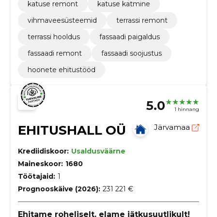
katuse remont
katuse katmine
vihmaveesüsteemid
terrassi remont
terrassi hooldus
fassaadi paigaldus
fassaadi remont
fassaadi soojustus
hoonete ehitustööd
5.0
1 hinnang
EHITUSHALL OÜ
Järvamaa
Krediidiskoor:
Usaldusväärne
Maineskoor:
1680
Töötajaid:
1
Prognooskäive (2026):
231 221 €
Ehitame roheliselt, elame jätkusuutlikult!