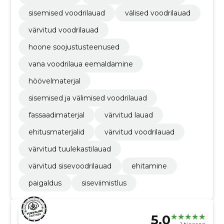
sisemised voodrilauad
välised voodrilauad
värvitud voodrilauad
hoone soojustusteenused
vana voodrilaua eemaldamine
höövelmaterjal
sisemised ja välimised voodrilauad
fassaadimaterjal
värvitud lauad
ehitusmaterjalid
värvitud voodrilauad
värvitud tuulekastilauad
värvitud sisevoodrilauad
ehitamine
paigaldus
siseviimistlus
5.0