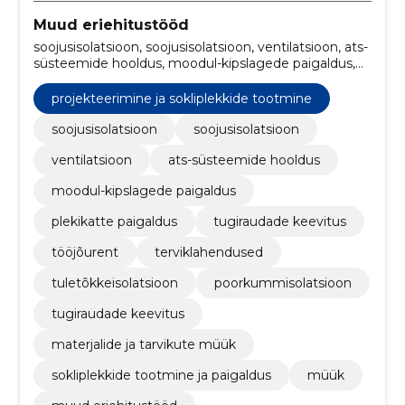
Muud eriehitustööd
soojusisolatsioon, soojusisolatsioon, ventilatsioon, ats-
süsteemide hooldus, moodul-kipslagede paigaldus,
plekikatte paigaldus, tugiraudade keevitus,
Tööjõurent, terviklahendused, Tuletõkkeisolatsioon
projekteerimine ja sokliplekkide tootmine
soojusisolatsioon
soojusisolatsioon
ventilatsioon
ats-süsteemide hooldus
moodul-kipslagede paigaldus
plekikatte paigaldus
tugiraudade keevitus
tööjõurent
terviklahendused
tuletõkkeisolatsioon
poorkummisolatsioon
tugiraudade keevitus
materjalide ja tarvikute müük
sokliplekkide tootmine ja paigaldus
müük