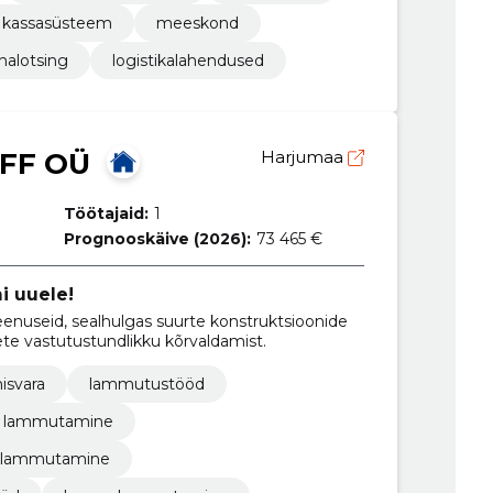
 kassasüsteem
meeskond
nalotsing
logistikalahendused
FF OÜ
Harjumaa
Töötajaid:
1
Prognooskäive (2026):
73 465 €
 uuele!
nuseid, sealhulgas suurte konstruktsioonide
te vastutustundlikku kõrvaldamist.
nisvara
lammutustööd
ine lammutamine
de lammutamine