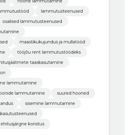
ööd
hoone lammutamine
lammutustööd
lammutusteenused
osalised lammutusteenused
mmutamine
used
maastikukujundus ja mullatööd
ine
tööjõu rent lammutustöödeks
hitusjäätmete taaskasutamine
oon
aline lammutamine
tsioonide lammutamine
suured hooned
jandus
sisemine lammutamine
skasutusteenused
ehitusjärgne koristus