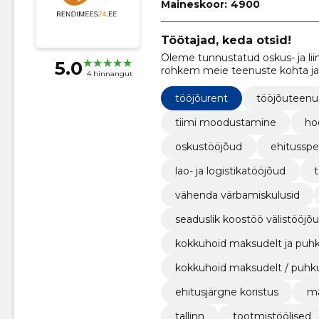
Maineskoor:
4900
Töötajad, keda otsid!
Oleme tunnustatud oskus- ja lii
5.0
rohkem meie teenuste kohta ja s
4 hinnangut
olla.
tööjõurent
tööjõuteenu
tiimi moodustamine
ho
oskustööjõud
ehitusspet
lao- ja logistikatööjõud
t
vähenda värbamiskulusid
seaduslik koostöö välistööjõ
kokkuhoid maksudelt ja puh
kokkuhoid maksudelt / puhk
ehitusjärgne koristus
ma
tallinn
tootmistöölised