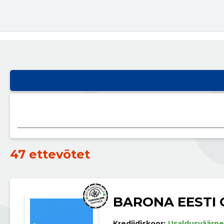
47 ettevõtet
BARONA EESTI 
Krediidiskoor:
Usaldusväärne