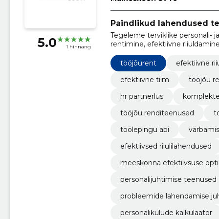
Paindlikud lahendused te
Tegeleme terviklike personali- 
5.0
rentimine, efektiivne riiuldamin
1 hinnang
tööjõurent
efektiivne ri
efektiivne tiim
tööjõu r
hr partnerlus
komplekte
tööjõu renditeenused
t
töölepingu abi
värbami
efektiivsed riiulilahendused
meeskonna efektiivsuse opt
personalijuhtimise teenused
probleemide lahendamise ju
personalikulude kalkulaator