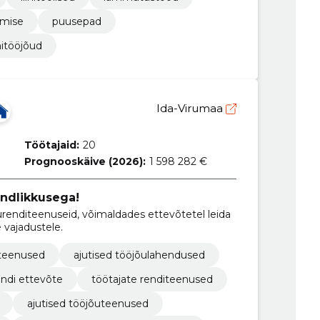
emise
puusepad
initööjõud
Ida-Virumaa
Töötajaid:
20
Prognooskäive (2026):
1 598 282 €
undlikkusega!
urenditeenuseid, võimaldades ettevõtetel leida
 vajadustele.
iteenused
ajutised tööjõulahendused
endi ettevõte
töötajate renditeenused
ajutised tööjõuteenused