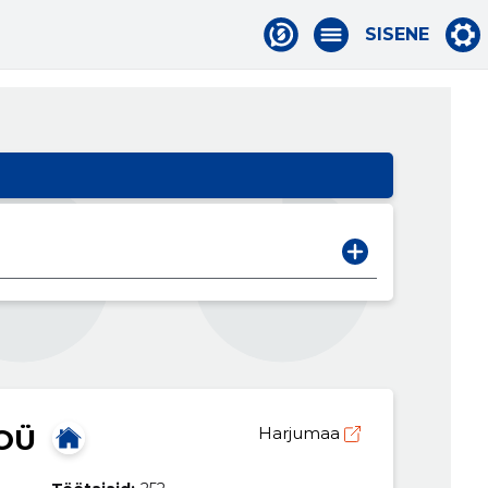
SISENE
OÜ
Harjumaa