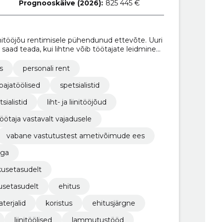
Prognooskäive (2026):
825 445 €
nitööjõu rentimisele pühendunud ettevõte. Uuri
aad teada, kui lihtne võib töötajate leidmine
s
personali rent
oajatöölised
spetsialistid
sialistid
liht- ja liinitööjõud
öötaja vastavalt vajadusele
vabane vastutustest ametivõimude ees
uga
kusetasudelt
usetasudelt
ehitus
terjalid
koristus
ehitusjärgne
liinitöölised
lammutustööd