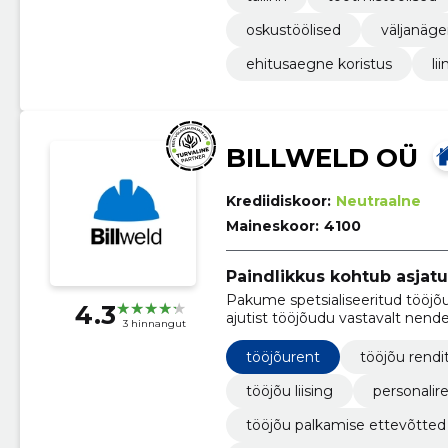
oskustöölised
väljanäg
ehitusaegne koristus
li
BILLWELD OÜ
Krediidiskoor:
Neutraalne
Maineskoor:
4100
Paindlikkus kohtub asjat
Pakume spetsialiseeritud tööjõ
4.3
ajutist tööjõudu vastavalt nende
3 hinnangut
tööjõurent
tööjõu rend
tööjõu liising
personalir
tööjõu palkamise ettevõtted