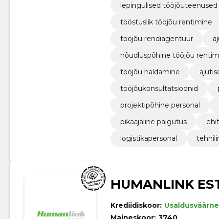
lepingulised tööjõuteenused
tööstuslik tööjõu rentimine
tööjõu rendiagentuur
a
nõudluspõhine tööjõu rentim
tööjõu haldamine
ajutis
tööjõukonsultatsioonid
projektipõhine personal
pikaajaline paigutus
ehi
logistikapersonal
tehnili
HUMANLINK ES
Krediidiskoor:
Usaldusväärne
Maineskoor:
3740