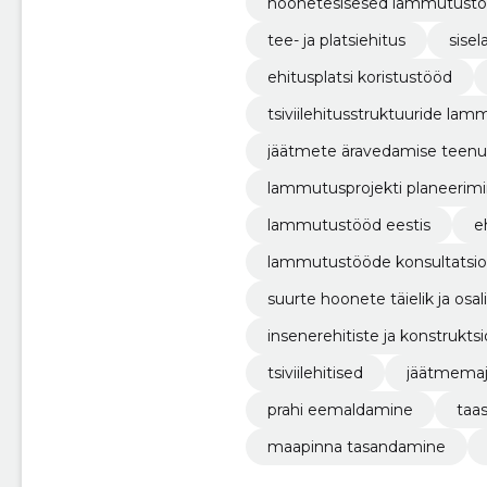
hoonetesisesed lammutust
tee- ja platsiehitus
sise
ehitusplatsi koristustööd
tsiviilehitusstruktuuride la
jäätmete äravedamise teen
lammutusprojekti planeerim
lammutustööd eestis
e
lammutustööde konsultatsi
suurte hoonete täielik ja os
insenerehitiste ja konstruk
tsiviilehitised
jäätmema
prahi eemaldamine
taa
maapinna tasandamine