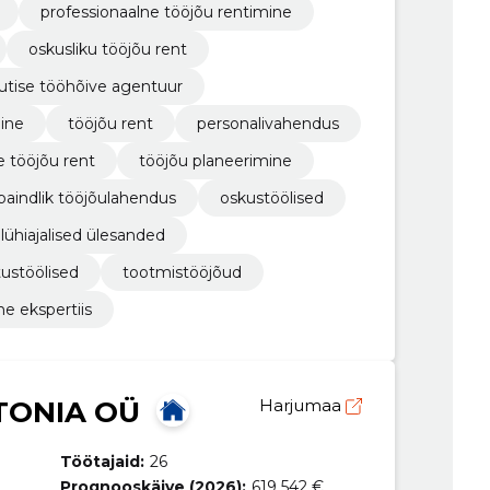
professionaalne tööjõu rentimine
oskusliku tööjõu rent
jutise tööhõive agentuur
ine
tööjõu rent
personalivahendus
e tööjõu rent
tööjõu planeerimine
paindlik tööjõulahendus
oskustöölised
lühiajalised ülesanded
tustöölised
tootmistööjõud
ne ekspertiis
TONIA OÜ
Harjumaa
Töötajaid:
26
Prognooskäive (2026):
619 542 €