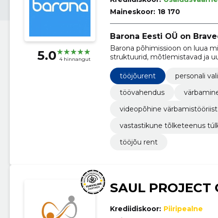
Maineskoor:
18 170
Barona Eesti OÜ on Brave
Barona põhimissioon on luua mid
5.0
struktuurid, mõtlemistavad ja u
4 hinnangut
personaliotsingu, värbamise, tö
tööjõurent
personali val
töövahendus
värbamin
videopõhine värbamistööriist
vastastikune tõlketeenus túl
tööjõu rent
SAUL PROJECT
Krediidiskoor:
Piiripealne