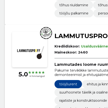
tõhus riiuldamine
tõhus
tööjõu palkamine
perso
LAMMUTUSPRO
Krediidiskoor:
Usaldusväärne
Maineskoor:
2460
Lammutades loome ruumi
Pakume terviklikke lammutustee
5.0
demonteerimist ja ehitusjäätme
4 hinnangut
tööjõurent
ehitus ja kin
suurhoonete täielik ja osal
rajatiste ja konstruktsiooni