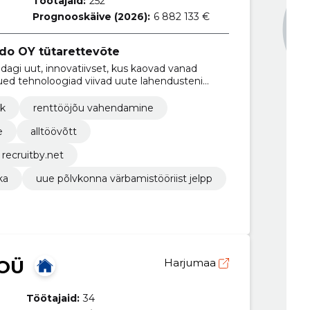
Töötajaid:
252
Prognooskäive (2026):
6 882 133 €
do OY tütarettevõte
agi uut, innovatiivset, kus kaovad vanad
ued tehnoloogiad viivad uute lahendusteni
öjõurendi ja muude personali teenuste osas.
ik
renttööjõu vahendamine
e
alltöövõtt
 recruitby.net
ka
uue põlvkonna värbamistööriist jelpp
 OÜ
Harjumaa
Töötajaid:
34