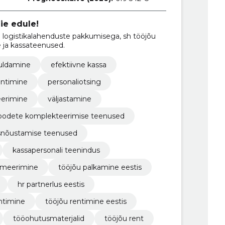
ie edule!
ja logistikalahenduste pakkumisega, sh tööjõu
e ja kassateenused.
iuldamine
efektiivne kassa
entimine
personaliotsing
erimine
väljastamine
oodete komplekteerimise teenused
snõustamise teenused
kassapersonali teenindus
imeerimine
tööjõu palkamine eestis
hr partnerlus eestis
htimine
tööjõu rentimine eestis
tööohutusmaterjalid
tööjõu rent