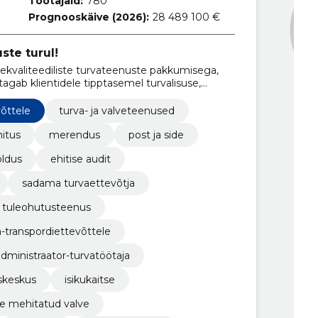
Töötajaid:
780
Prognooskäive (2026):
28 489 100 €
ste turul!
ekvaliteediliste turvateenuste pakkumisega,
gab klientidele tipptasemel turvalisuse,
gule ja koolitamisele.
õttele
turva- ja valveteenused
hitus
merendus
post ja side
oldus
ehitise audit
sadama turvaettevõtja
tuleohutusteenus
a-transpordiettevõttele
dministraator-turvatöötaja
iskeskus
isikukaitse
ne mehitatud valve