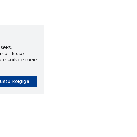
seks,
ma liikluse
ute kõikide meie
ustu kõigiga
oki laiendus ütleb Sulle, mis