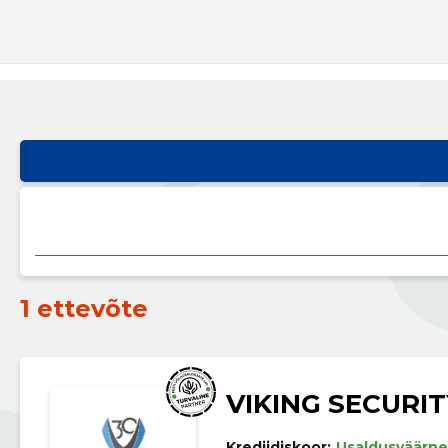
1 ettevõte
VIKING SECURIT
Krediidiskoor:
Usaldusväärne