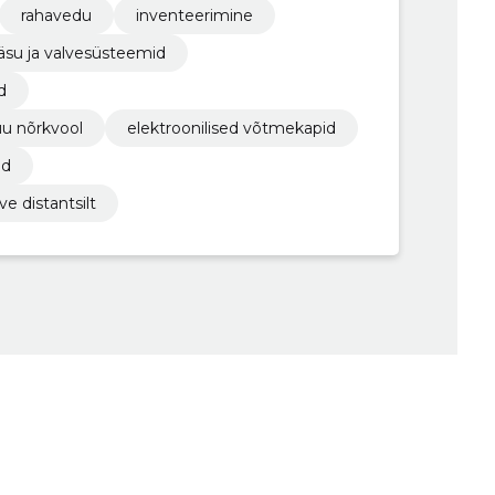
rahavedu
inventeerimine
äsu ja valvesüsteemid
d
uu nõrkvool
elektroonilised võtmekapid
id
e distantsilt