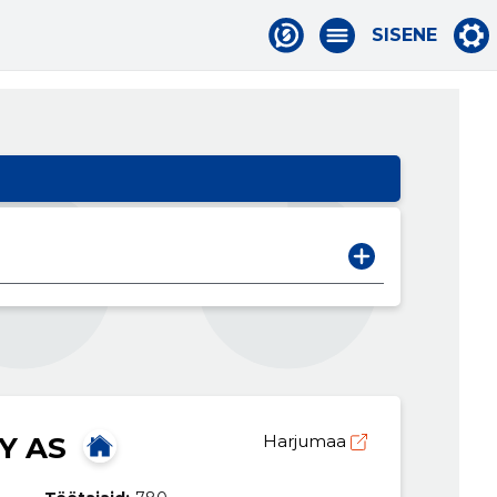
SISENE
Y AS
Harjumaa