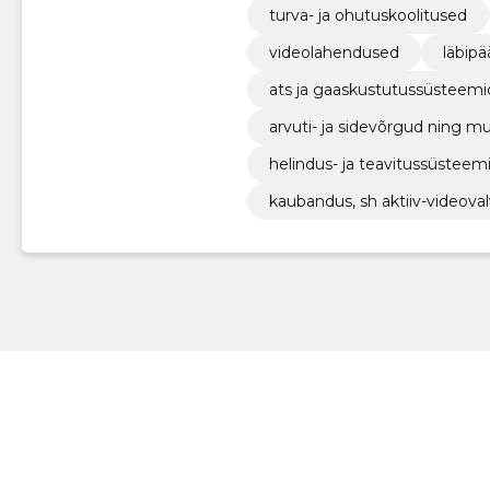
turva- ja ohutuskoolitused
videolahendused
läbipä
ats ja gaaskustutussüsteemi
arvuti- ja sidevõrgud ning m
helindus- ja teavitussüsteem
kaubandus, sh aktiiv-videovalv