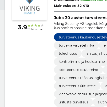
Maineskoor:
52 410
Juba 30 aastat turvateenu
Viking Security AS tegeleb kõrg
3.9
kus professionaalne meeskond ta
117 hinnangut
toetudes pidevale töötajate aren
turvateenus kaubandusettev
turva- ja valvetehnika
e
tuleohutus
ehitus ja ho
kontrollimine ja hooldamine
sideteenuse osutamine
turvateenus tööstus-logistik
turvateenus üritustele
a
videovalve analüüsi ja jälgim
ürituste turvalisus
ajuti