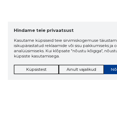
Hindame teie privaatsust
Kasutame küpsiseid teie sirvimiskogemuse täiustami
isikupärastatud reklaamide või sisu pakkumiseks ja o
analüüsimiseks. Kui klõpsate "nõustu kõigiga", nõust
küpsiste kasutamisega.
Küpsistest
Ainult vajalikud
Nõ
Storybo