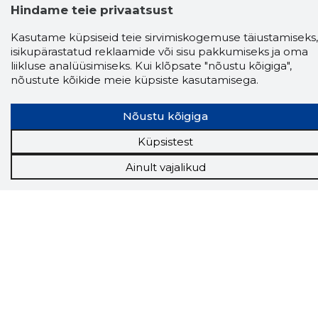
Hindame teie privaatsust
Kasutame küpsiseid teie sirvimiskogemuse täiustamiseks,
Storybook
isikupärastatud reklaamide või sisu pakkumiseks ja oma
liikluse analüüsimiseks. Kui klõpsate "nõustu kõigiga",
Chrome laiendus
nõustute kõikide meie küpsiste kasutamisega.
Storybooki laiendus ütleb Sulle, mis firma
veebilehel Sa parajasti viibid ja kui usaldusväärne
Nõustu kõigiga
see firma täna on.
LAADI LAIENDUS ALLA
Küpsistest
Ainult vajalikud
Näed helistaja tausta!
Storybooki Äpp toob
Sinuni
OTSEKONTAKTID
400 000 Eesti
ettevõtte ja isikute kohta (juhid, ametnikud).
Andmed on rikastatud maksevõime ja
finantsinfoga.
Tööriistad