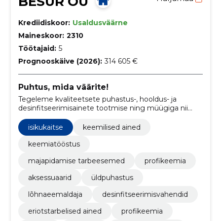
BESUR OÜ
Krediidiskoor:
Usaldusväärne
Maineskoor:
2310
Töötajaid:
5
Prognooskäive (2026):
314 605 €
Puhtus, mida väärite!
Tegeleme kvaliteetsete puhastus-, hooldus- ja
desinfitseerimisainete tootmise ning müügiga nii
professionaalseks kui ka koduseks kasutamiseks.
isikukaitse
keemilised ained
keemiatööstus
majapidamise tarbeesemed
profikeemia
aksessuaarid
üldpuhastus
lõhnaeemaldaja
desinfitseerimisvahendid
eriotstarbelised ained
profikeemia