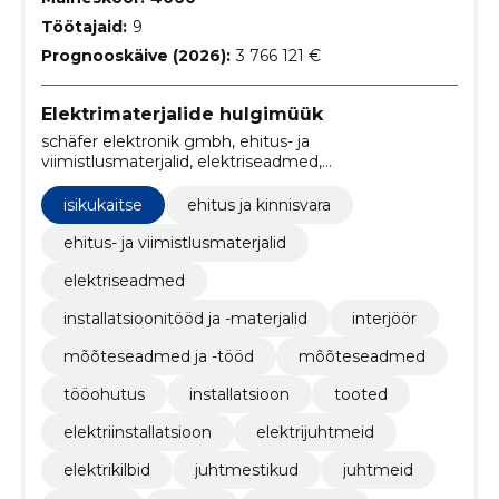
Töötajaid:
9
Prognooskäive (2026):
3 766 121 €
Elektrimaterjalide hulgimüük
schäfer elektronik gmbh, ehitus- ja
viimistlusmaterjalid, elektriseadmed,
installatsioonitööd ja -materjalid, interjöör,
mõõteseadmed ja -tööd, Mõõteseadmed, tööohutus,
isikukaitse
ehitus ja kinnisvara
isikukaitse, installatsioon
ehitus- ja viimistlusmaterjalid
elektriseadmed
installatsioonitööd ja -materjalid
interjöör
mõõteseadmed ja -tööd
mõõteseadmed
tööohutus
installatsioon
tooted
elektriinstallatsioon
elektrijuhtmeid
elektrikilbid
juhtmestikud
juhtmeid