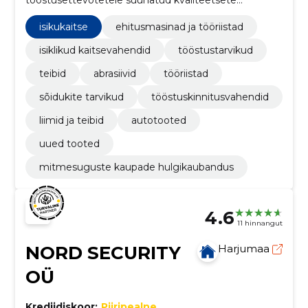
tööstustarvikute maaletoojaid. Meie eesmärk on
pakkuda kõrgeima väärtusega usaldusväärset ja
isikukaitse
ehitusmasinad ja tööriistad
paindlikku teenust.
isiklikud kaitsevahendid
tööstustarvikud
teibid
abrasiivid
tööriistad
sõidukite tarvikud
tööstuskinnitusvahendid
liimid ja teibid
autotooted
uued tooted
mitmesuguste kaupade hulgikaubandus
4.6
11 hinnangut
NORD SECURITY
Harjumaa
OÜ
Krediidiskoor:
Piiripealne