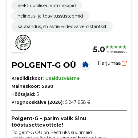
elektroonilised võtmekapid
helindus- ja teavitussüsteemid
kaubandus, sh aktiiv-videovalve distantsilt
5.0
4 hinnangut
POLGENT-G OÜ
Harjumaa
Krediidiskoor:
Usaldusväärne
Maineskoor:
5930
Töötajaid:
5
Prognooskäive (2026):
5 247 858 €
Polgent-G - parim valik Sinu
tööstusettevõttele!
Polgent-G OÜ on Eesti üks suurimaid
tööstusettevõtetele suunatud kvaliteetsete