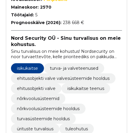
Maineskoor:
2570
Töötajaid:
5
Prognooskäive (2026):
238 668 €
Nord Security OÜ - Sinu turvalisus on meie
kohustus.
Sinu turvalisus on meie kohustus! Nordsecurity on
noor turvaettevõte, kelle prioriteediks on pakkuda
turul kõrget kvaliteeti.
isikukaitse
turva- ja valveteenused
ehitusobjekti valve valvesüsteemide hooldus
ehitusobjekti valve
isikukaitse teenus
nõrkvoolusüsteemid
nõrkvoolusüsteemide hooldus
turvasüsteemide hooldus
ürituste turvalisus
tuleohutus