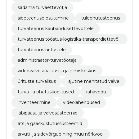
sadama turvaettevõtja
sideteenuse osutamine
tuleohutusteenus
turvateenus kaubandusettevõttele
turvateenus tööstus-logistika-transpordiettevõt
tele
turvateenus üritustele
administraator-turvatöötaja
videovalve analüüsi ja jälgimiskeskus
ürituste turvalisus
ajutine mehitatud valve
turva- ja ohutuskoolitused
rahavedu
inventeerimine
videolahendused
läbipääsu ja valvesüsteemid
ats ja gaaskustutussüsteemid
arvuti- ja sidevõrgud ning muu nõrkvool