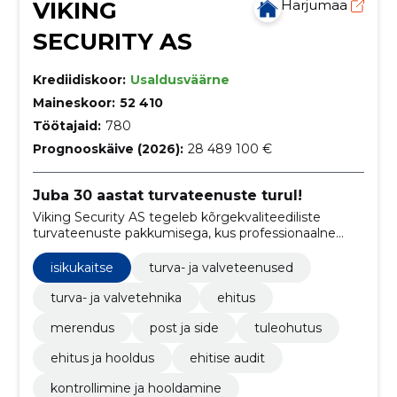
VIKING
Harjumaa
SECURITY AS
Krediidiskoor:
Usaldusväärne
Maineskoor:
52 410
Töötajaid:
780
Prognooskäive (2026):
28 489 100 €
Juba 30 aastat turvateenuste turul!
Viking Security AS tegeleb kõrgekvaliteediliste
turvateenuste pakkumisega, kus professionaalne
meeskond tagab klientidele tipptasemel turvalisuse,
toetudes pidevale töötajate arengule ja koolitamisele.
isikukaitse
turva- ja valveteenused
turva- ja valvetehnika
ehitus
merendus
post ja side
tuleohutus
ehitus ja hooldus
ehitise audit
kontrollimine ja hooldamine