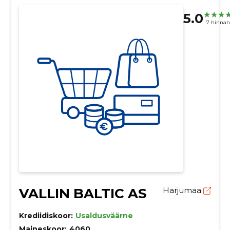
5.0
7 hinna
VALLIN BALTIC AS
Harjumaa
Krediidiskoor:
Usaldusväärne
Maineskoor:
4060