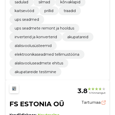
sadulad
silmad
kõrvaklapid
kaitsevööd
prillid
traadid
ups seadmed
ups seadmete remont ja hooldus
inverterid ja konverterid
akupatareid
alalisvoolusüsteemid
elektroonikaseadmed tellimustööna
alalisvooluseadmete ehitus
akupatareide testimine
3.8
4 hinnangut
FS ESTONIA OÜ
Tartumaa
Krediidiskoor:
Neutraalne