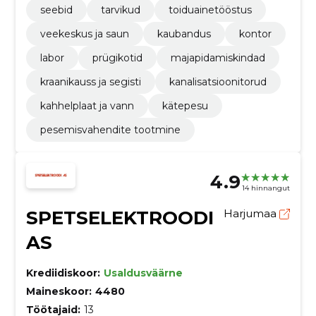
seebid
tarvikud
toiduainetööstus
veekeskus ja saun
kaubandus
kontor
labor
prügikotid
majapidamiskindad
kraanikauss ja segisti
kanalisatsioonitorud
kahhelplaat ja vann
kätepesu
pesemisvahendite tootmine
4.9
14 hinnangut
SPETSELEKTROODI
Harjumaa
AS
Krediidiskoor:
Usaldusväärne
Maineskoor:
4480
Töötajaid:
13