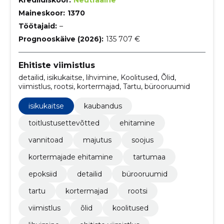
Maineskoor:
1370
Töötajaid:
–
Prognooskäive (2026):
135 707 €
Ehitiste viimistlus
detailid, isikukaitse, lihvimine, Koolitused, Õlid,
viimistlus, rootsi, kortermajad, Tartu, bürooruumid
isikukaitse
kaubandus
toitlustusettevõtted
ehitamine
vannitoad
majutus
soojus
kortermajade ehitamine
tartumaa
epoksiid
detailid
bürooruumid
tartu
kortermajad
rootsi
viimistlus
õlid
koolitused