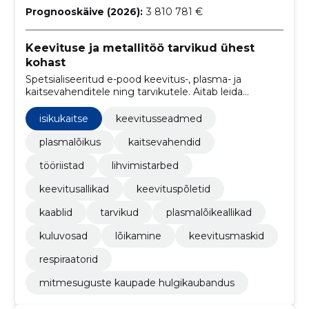
Prognooskäive (2026):
3 810 781 €
Keevituse ja metallitöö tarvikud ühest
kohast
Spetsialiseeritud e-pood keevitus-, plasma- ja
kaitsevahenditele ning tarvikutele. Aitab leida
seadmed, kulutarvikud ja varuosad ühest kohast.
isikukaitse
keevitusseadmed
plasmalõikus
kaitsevahendid
tööriistad
lihvimistarbed
keevitusallikad
keevituspõletid
kaablid
tarvikud
plasmalõikeallikad
kuluvosad
lõikamine
keevitusmaskid
respiraatorid
mitmesuguste kaupade hulgikaubandus