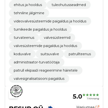
ehitus ja hooldus
tuleohutusseadmed
tehniline jälgimine
videovalvesüsteemide paigaldus ja hooldus
turnikeede paigaldus ja hooldus
turvateenus
valvesüsteemid
valvesüsteemide paigaldus ja hooldus
koduvalve
suitsuvalve
patrullteenus
administraator-turvatöötaja
patrull ekipaaži reageerimine häiretele
valvesignalisatsiooni paigaldus
5.0
1 hinnang
Harjumaa