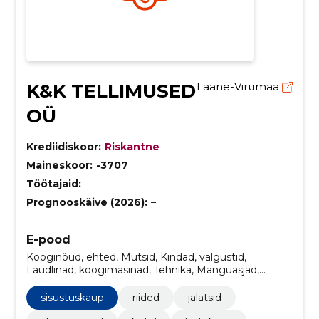
K&K TELLIMUSED
Lääne-Virumaa
OÜ
Krediidiskoor:
Riskantne
Maineskoor:
-3707
Töötajaid:
–
Prognooskäive (2026):
–
E-pood
Kööginõud, ehted, Mütsid, Kindad, valgustid,
Laudlinad, köögimasinad, Tehnika, Mänguasjad,
koduloomadele
sisustuskaup
riided
jalatsid