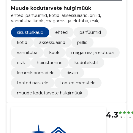
Muude kodutarvete hulgimüük
ehted, parfüümid, kotid, aksessuaarid, prillid,
vannituba, köök, magamis- ja elutuba, esik,
hoiustamine
sisustuskaup
ehted
parfüümid
kotid
aksessuaarid
prillid
vannituba
köök
magamis- ja elutuba
esik
hoiustamine
kodutekstiil
lemmikloomadele
disain
tooted naistele
tooted meestele
muude kodutarvete hulgimüük
4.3
3 hinna