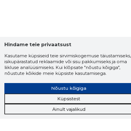
Hindame teie privaatsust
Kasutame küpsiseid teie sirvimiskogemuse täiustamiseks,
isikupärastatud reklaamide või sisu pakkumiseks ja oma
liikluse analüüsimiseks. Kui klõpsate "nõustu kõigiga",
Storybook
nõustute kõikide meie küpsiste kasutamisega.
Chrome laiendus
Nõustu kõigiga
Storybooki laiendus ütleb Sulle, mis firma
veebilehel Sa parajasti viibid ja kui usaldusväärne
Küpsistest
see firma täna on.
LAADI LAIENDUS ALLA
Ainult vajalikud
Näed helistaja tausta!
Storybooki Äpp toob