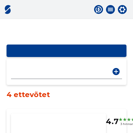
4 ettevõtet
4.7
3 hinna