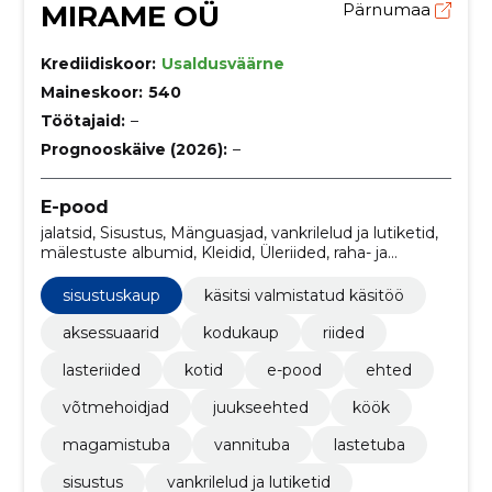
MIRAME OÜ
Pärnumaa
Krediidiskoor:
Usaldusväärne
Maineskoor:
540
Töötajaid:
–
Prognooskäive (2026):
–
E-pood
jalatsid, Sisustus, Mänguasjad, vankrilelud ja lutiketid,
mälestuste albumid, Kleidid, Üleriided, raha- ja
šokolaadikaardid, postrid, postkaardid
sisustuskaup
käsitsi valmistatud käsitöö
aksessuaarid
kodukaup
riided
lasteriided
kotid
e-pood
ehted
võtmehoidjad
juukseehted
köök
magamistuba
vannituba
lastetuba
sisustus
vankrilelud ja lutiketid