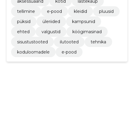
aksessuaarid
kotid
lastekaup
tellimine
e-pood
kleidid
pluusid
püksid
üleriided
kampsunid
ehted
valgustid
köögimasinad
sisustustooted
ilutooted
tehnika
koduloomadele
e-pood