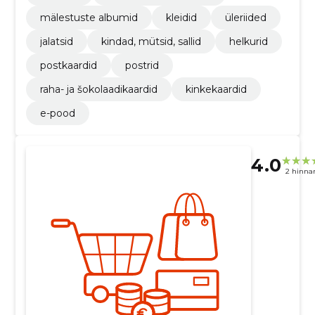
mälestuste albumid
kleidid
üleriided
jalatsid
kindad, mütsid, sallid
helkurid
postkaardid
postrid
raha- ja šokolaadikaardid
kinkekaardid
e-pood
4.0
2 hinna