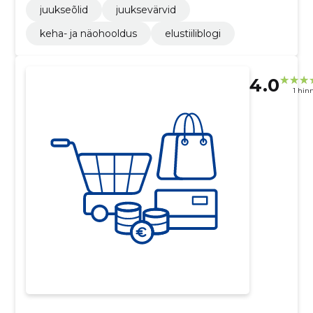
juukseõlid
juuksevärvid
keha- ja näohooldus
elustiiliblogi
4.0
1 hin