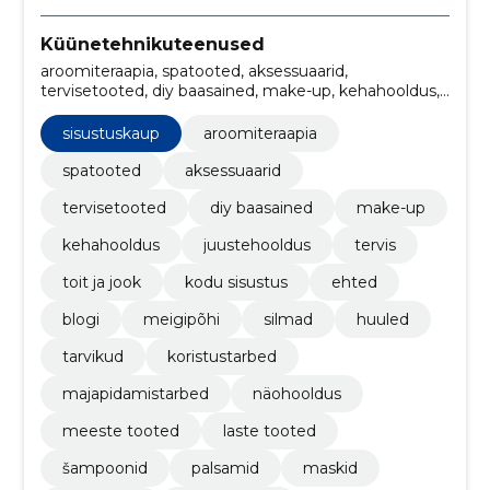
Küünetehnikuteenused
aroomiteraapia, spatooted, aksessuaarid,
tervisetooted, diy baasained, make-up, kehahooldus,
juustehooldus, tervis, toit ja jook
sisustuskaup
aroomiteraapia
spatooted
aksessuaarid
tervisetooted
diy baasained
make-up
kehahooldus
juustehooldus
tervis
toit ja jook
kodu sisustus
ehted
blogi
meigipõhi
silmad
huuled
tarvikud
koristustarbed
majapidamistarbed
näohooldus
meeste tooted
laste tooted
šampoonid
palsamid
maskid