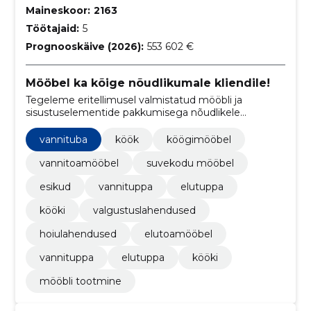
Maineskoor:
2163
Töötajaid:
5
Prognooskäive (2026):
553 602 €
Mööbel ka kõige nõudlikumale kliendile!
Tegeleme eritellimusel valmistatud mööbli ja
sisustuselementide pakkumisega nõudlikele
klientidele.
vannituba
köök
köögimööbel
vannitoamööbel
suvekodu mööbel
esikud
vannituppa
elutuppa
kööki
valgustuslahendused
hoiulahendused
elutoamööbel
vannituppa
elutuppa
kööki
mööbli tootmine