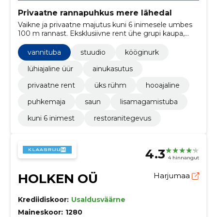
Privaatne rannapuhkus mere lähedal
Vaikne ja privaatne majutus kuni 6 inimesele umbes
100 m rannast. Eksklusiivne rent ühe grupi kaupa,
koos köögi, sauna, aiagrilli ja tasuta kahe auto
parkimisega.
vannituba
stuudio
kööginurk
lühiajaline üür
ainukasutus
privaatne rent
üks rühm
hooajaline
puhkemaja
saun
lisamagamistuba
kuni 6 inimest
restoranitegevus
4.3
4 hinnangut
HOLKEN OÜ
Harjumaa
Krediidiskoor:
Usaldusväärne
Maineskoor:
1280