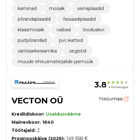
kaminad
mosaik
seinaplaadid
põrandaplaadid
fassaadiplaadid
klaasmosaik
vaibad
looduskivi
puitpõrandad
pvc-katted
sanitaarkeraamika
segistid
muude ehitusmaterjalide jaemüük
3.8
4 hinnangut
VECTON OÜ
Harjumaa
Krediidiskoor:
Usaldusväärne
Maineskoor:
1640
Töötajaid:
2
Prognooskäive (2026):
149 958 €