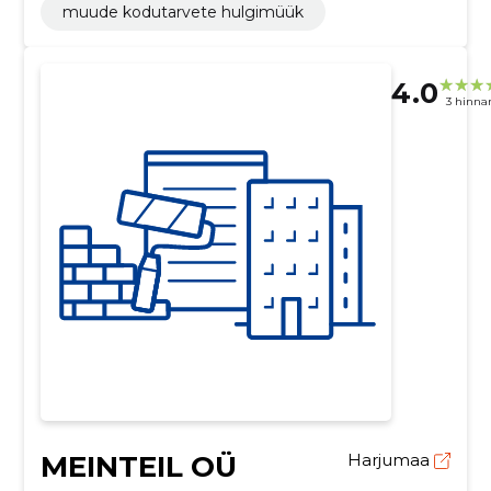
muude kodutarvete hulgimüük
4.0
3 hinna
MEINTEIL OÜ
Harjumaa