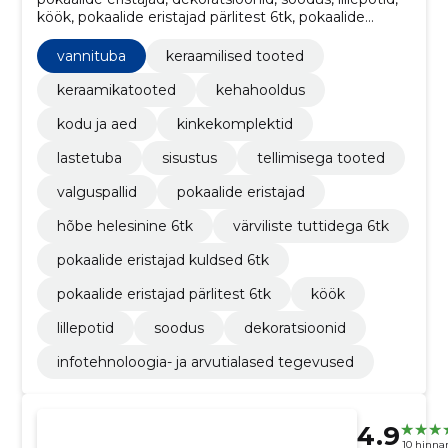
köök, pokaalide eristajad pärlitest 6tk, pokaalide
eristajad kuldsed 6tk, värviliste tuttidega 6tk, hõbe
helesinine 6tk, vannituba
vannituba
keraamilised tooted
keraamikatooted
kehahooldus
kodu ja aed
kinkekomplektid
lastetuba
sisustus
tellimisega tooted
valguspallid
pokaalide eristajad
hõbe helesinine 6tk
värviliste tuttidega 6tk
pokaalide eristajad kuldsed 6tk
pokaalide eristajad pärlitest 6tk
köök
lillepotid
soodus
dekoratsioonid
infotehnoloogia- ja arvutialased tegevused
4.9
10 hinna