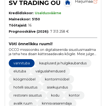
SV TRADING OÜ
Harjumaa
Krediidiskoor:
Usaldusväärne
Maineskoor:
5150
Töötajaid:
16
Prognooskäive (2026):
7 313 258 €
Võti õnnelikku ruumi!
OCCO missiooniks on digitaliseerida sisustusmaailma
ja teha hea disain kättesaadavaks kõigile. Meie julge
ja ambitsioonikas tiim on pühendunud sinu ootuste
ületamisele. Meie sõnavaras pole kohta sõnal
vannituba
kauplused ja hulgikaubandus
&amp;#039;&amp;#039;ei&amp;#039;&amp;#039; ja
oleme alati valmis astuma lisasammu.
elutuba
valguslahendused
köögimööbel
kontorimööbel
hotelli sisustus
sisekujundus
restorani sisustus
kodu
kontor
avalik ruum
kinnisvaraarendaja