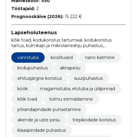
Maineskoor:
550
Töötajaid:
2
Prognooskäive (2026):
15 222 €
Lapsehoiuteenus
kõik toad, kodukoristus tartumaal, kodukoristus
tartus, külmkapi ja mikrolaineahju puhastus,
tualettruumide ja köögi pindade puhastus,
Klaaspindade puhastus, Trepikodade koristus, akende
vannituba
koolitused
nano katmine
ja uste pesu, põrandapindade puhastamine, tolmu
eemaldamine
kodupuhastus
aknapesu
ehitusjärgne koristus
suurpuhastus
köök
magamistuba, elutuba ja üldpinnad
kõik toad
tolmu eemaldamine
põrandapindade puhastamine
akende ja uste pesu
trepikodade koristus
klaaspindade puhastus