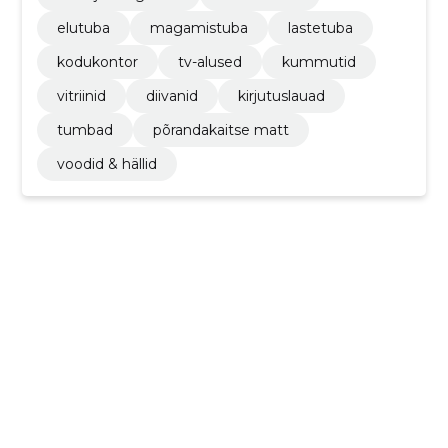
elutuba
magamistuba
lastetuba
kodukontor
tv-alused
kummutid
vitriinid
diivanid
kirjutuslauad
tumbad
põrandakaitse matt
voodid & hällid