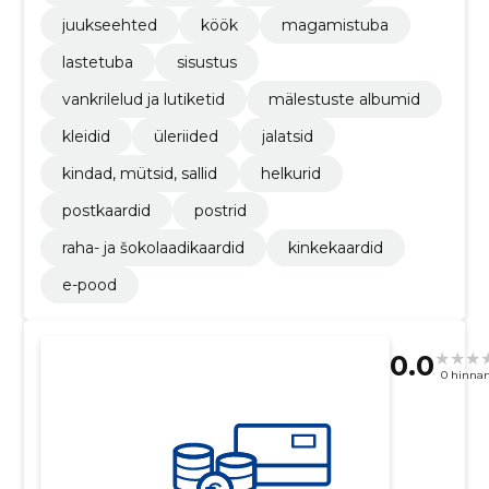
juukseehted
köök
magamistuba
lastetuba
sisustus
vankrilelud ja lutiketid
mälestuste albumid
kleidid
üleriided
jalatsid
kindad, mütsid, sallid
helkurid
postkaardid
postrid
raha- ja šokolaadikaardid
kinkekaardid
e-pood
0.0
0 hinna