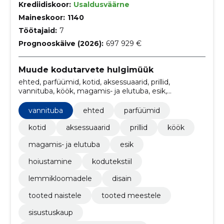
Krediidiskoor:
Usaldusväärne
Maineskoor:
1140
Töötajaid:
7
Prognooskäive (2026):
697 929 €
Muude kodutarvete hulgimüük
ehted, parfüümid, kotid, aksessuaarid, prillid,
vannituba, köök, magamis- ja elutuba, esik,
hoiustamine
vannituba
ehted
parfüümid
kotid
aksessuaarid
prillid
köök
magamis- ja elutuba
esik
hoiustamine
kodutekstiil
lemmikloomadele
disain
tooted naistele
tooted meestele
sisustuskaup