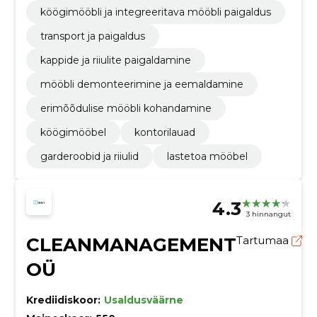
köögimööbli ja integreeritava mööbli paigaldus
transport ja paigaldus
kappide ja riiulite paigaldamine
mööbli demonteerimine ja eemaldamine
erimõõdulise mööbli kohandamine
köögimööbel
kontorilauad
garderoobid ja riiulid
lastetoa mööbel
4.3
3 hinnangut
CLEANMANAGEMENT
Tartumaa
OÜ
Krediidiskoor:
Usaldusväärne