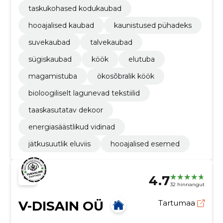
taskukohased kodukaubad
hooajalised kaubad
kaunistused pühadeks
suvekaubad
talvekaubad
sügiskaubad
köök
elutuba
magamistuba
ökosõbralik köök
bioloogiliselt lagunevad tekstiilid
taaskasutatav dekoor
energiasäästlikud vidinad
jätkusuutlik eluviis
hooajalised esemed
4.7
32 hinnangut
V-DISAIN OÜ
Tartumaa