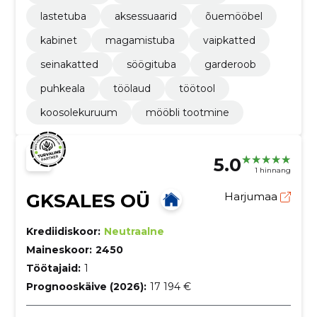
lastetuba
aksessuaarid
õuemööbel
kabinet
magamistuba
vaipkatted
seinakatted
söögituba
garderoob
puhkeala
töölaud
töötool
koosolekuruum
mööbli tootmine
5.0
1 hinnang
GKSALES OÜ
Harjumaa
Krediidiskoor:
Neutraalne
Maineskoor:
2450
Töötajaid:
1
Prognooskäive (2026):
17 194 €