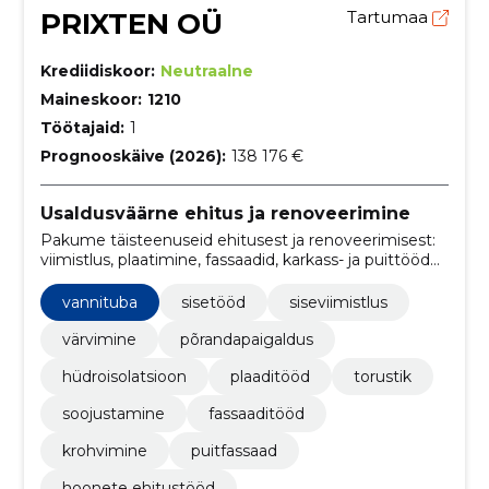
PRIXTEN OÜ
Tartumaa
Krediidiskoor:
Neutraalne
Maineskoor:
1210
Töötajaid:
1
Prognooskäive (2026):
138 176 €
Usaldusväärne ehitus ja renoveerimine
Pakume täisteenuseid ehitusest ja renoveerimisest:
viimistlus, plaatimine, fassaadid, karkass- ja puittööd
ning haljastus. Kvaliteetsed materjalid, puhas töökoht
ja üle 15 aasta kogemust.
vannituba
sisetööd
siseviimistlus
värvimine
põrandapaigaldus
hüdroisolatsioon
plaaditööd
torustik
soojustamine
fassaaditööd
krohvimine
puitfassaad
hoonete ehitustööd