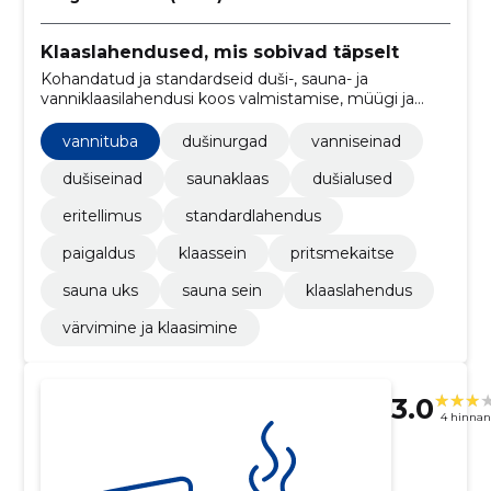
Klaaslahendused, mis sobivad täpselt
Kohandatud ja standardseid duši-, sauna- ja
vanniklaasilahendusi koos valmistamise, müügi ja
paigaldusega ühes teenuses.
vannituba
dušinurgad
vanniseinad
dušiseinad
saunaklaas
dušialused
eritellimus
standardlahendus
paigaldus
klaassein
pritsmekaitse
sauna uks
sauna sein
klaaslahendus
värvimine ja klaasimine
3.0
4 hinna