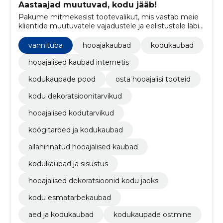
Aastaajad muutuvad, kodu jääb!
Pakume mitmekesist tootevalikut, mis vastab meie
klientide muutuvatele vajadustele ja eelistustele läbi
aasta.
vannituba
hooajakaubad
kodukaubad
hooajalised kaubad internetis
kodukaupade pood
osta hooajalisi tooteid
kodu dekoratsioonitarvikud
hooajalised kodutarvikud
köögitarbed ja kodukaubad
allahinnatud hooajalised kaubad
kodukaubad ja sisustus
hooajalised dekoratsioonid kodu jaoks
kodu esmatarbekaubad
aed ja kodukaubad
kodukaupade ostmine