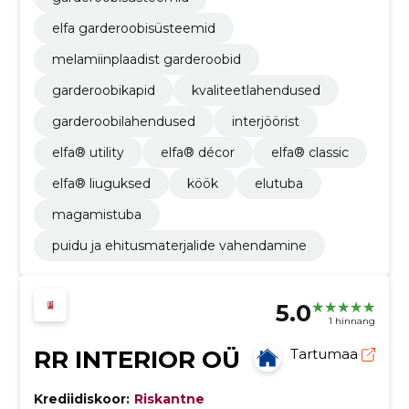
elfa garderoobisüsteemid
melamiinplaadist garderoobid
garderoobikapid
kvaliteetlahendused
garderoobilahendused
interjöörist
elfa® utility
elfa® décor
elfa® classic
elfa® liuguksed
köök
elutuba
magamistuba
puidu ja ehitusmaterjalide vahendamine
5.0
1 hinnang
RR INTERIOR OÜ
Tartumaa
Krediidiskoor:
Riskantne