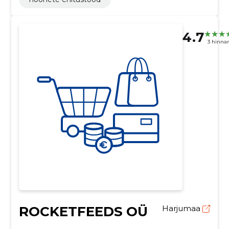
4.7
3 hinna
ROCKETFEEDS OÜ
Harjumaa