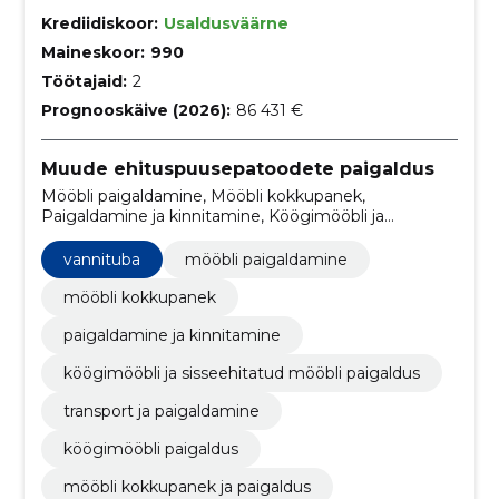
Krediidiskoor:
Usaldusväärne
Maineskoor:
990
Töötajaid:
2
Prognooskäive (2026):
86 431 €
Muude ehituspuusepatoodete paigaldus
Mööbli paigaldamine, Mööbli kokkupanek,
Paigaldamine ja kinnitamine, Köögimööbli ja
sisseehitatud mööbli paigaldus, transport ja
paigaldamine, köögimööbli paigaldus, mööbli
vannituba
mööbli paigaldamine
kokkupanek ja paigaldus, mööbli paigaldusteenused,
kodumööbli paigaldus, eritellimusel mööbli paigaldus
mööbli kokkupanek
paigaldamine ja kinnitamine
köögimööbli ja sisseehitatud mööbli paigaldus
transport ja paigaldamine
köögimööbli paigaldus
mööbli kokkupanek ja paigaldus