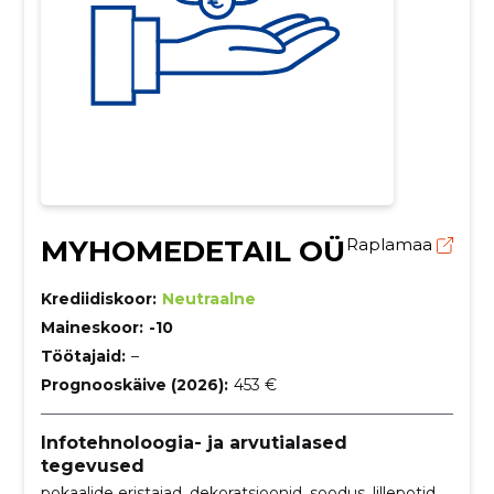
MYHOMEDETAIL OÜ
Raplamaa
Krediidiskoor:
Neutraalne
Maineskoor:
-10
Töötajaid:
–
Prognooskäive (2026):
453 €
Infotehnoloogia- ja arvutialased
tegevused
pokaalide eristajad, dekoratsioonid, soodus, lillepotid,