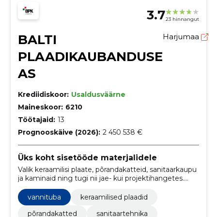
3.7
23 hinnangut
BALTI
Harjumaa
PLAADIKAUBANDUSE
AS
Krediidiskoor:
Usaldusväärne
Maineskoor:
6210
Töötajaid:
13
Prognooskäive (2026):
2 450 538 €
Üks koht sisetööde materjalidele
Valik keraamilisi plaate, põrandakatteid, sanitaarkaupu
ja kaminaid ning tugi nii jae- kui projektihangetes.
Aitame leida sobiva lahenduse erinevatele
vajadustele.
vannituba
keraamilised plaadid
põrandakatted
sanitaartehnika