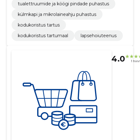
tualettruumide ja köögi pindade puhastus
külmkapi ja mikrolaineahju puhastus
kodukoristus tartus
kodukoristus tartumaal
lapsehoiuteenus
4.0
1 hin