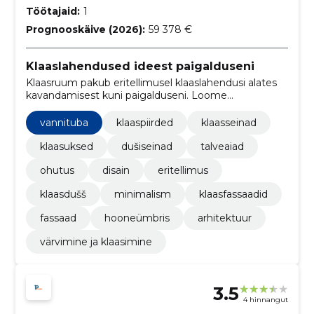
Töötajaid:
1
Prognooskäive (2026):
59 378 €
Klaaslahendused ideest paigalduseni
Klaasruum pakub eritellimusel klaaslahendusi alates
kavandamisest kuni paigalduseni. Loome
funktsionaalseid ja viimistletud ruume keerukatele
projektidele.
vannituba
klaaspiirded
klaasseinad
klaasuksed
dušiseinad
talveaiad
ohutus
disain
eritellimus
klaasdušš
minimalism
klaasfassaadid
fassaad
hooneümbris
arhitektuur
värvimine ja klaasimine
3.5
4 hinnangut