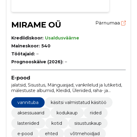
MIRAME OÜ
Pärnumaa
Krediidiskoor:
Usaldusväärne
Maineskoor:
540
Töötajaid:
–
Prognooskäive (2026):
–
E-pood
jalatsid, Sisustus, Mänguasjad, vankrilelud ja lutiketid,
mälestuste albumid, Kleidid, Üleriided, raha- ja
šokolaadikaardid, postrid, postkaardid
vannituba
käsitsi valmistatud käsitöö
aksessuaarid
kodukaup
riided
lasteriided
kotid
sisustuskaup
e-pood
ehted
võtmehoidjad