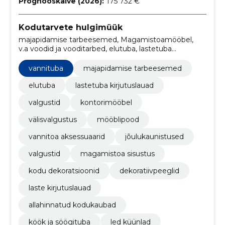
Prognooskäive (2026):
175 732 €
Kodutarvete hulgimüük
majapidamise tarbeesemed, Magamistoamööbel,
v.a voodid ja vooditarbed, elutuba, lastetuba
kirjutuslauad, vannituba, Vaibad, valgustid, Mööbel,
kontorimööbel, välisvalgustus
vannituba
majapidamise tarbeesemed
elutuba
lastetuba kirjutuslauad
valgustid
kontorimööbel
välisvalgustus
mööblipood
vannitoa aksessuaarid
jõulukaunistused
valgustid
magamistoa sisustus
kodu dekoratsioonid
dekoratiivpeeglid
laste kirjutuslauad
allahinnatud kodukaubad
köök ja söögituba
led küünlad