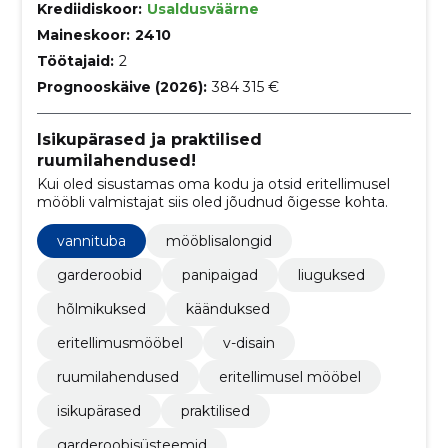
Krediidiskoor:
Usaldusväärne
Maineskoor:
2410
Töötajaid:
2
Prognooskäive (2026):
384 315 €
Isikupärased ja praktilised
ruumilahendused!
Kui oled sisustamas oma kodu ja otsid eritellimusel
mööbli valmistajat siis oled jõudnud õigesse kohta.
vannituba
mööblisalongid
garderoobid
panipaigad
liuguksed
hõlmikuksed
käänduksed
eritellimusmööbel
v-disain
ruumilahendused
eritellimusel mööbel
isikupärased
praktilised
garderoobisüsteemid