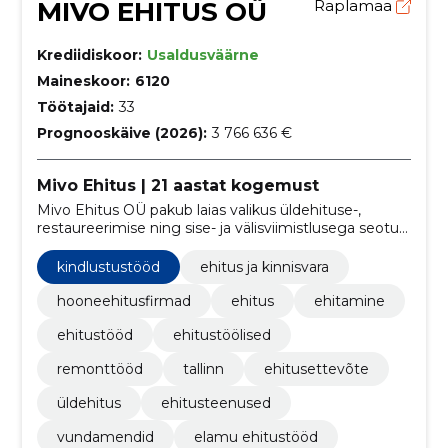
MIVO EHITUS OÜ
Raplamaa
Krediidiskoor:
Usaldusväärne
Maineskoor:
6120
Töötajaid:
33
Prognooskäive (2026):
3 766 636 €
Mivo Ehitus | 21 aastat kogemust
Mivo Ehitus OÜ pakub laias valikus üldehituse-,
restaureerimise ning sise- ja välisviimistlusega seotud
teenuseid.
kindlustustööd
ehitus ja kinnisvara
hooneehitusfirmad
ehitus
ehitamine
ehitustööd
ehitustöölised
remonttööd
tallinn
ehitusettevõte
üldehitus
ehitusteenused
vundamendid
elamu ehitustööd