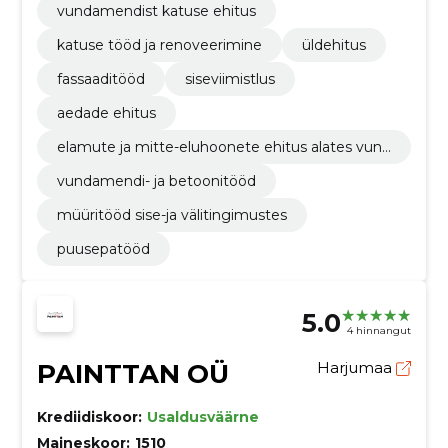
vundamendist katuse ehitus
katuse tööd ja renoveerimine
üldehitus
fassaaditööd
siseviimistlus
aedade ehitus
elamute ja mitte-eluhoonete ehitus alates vund
amendist katuseni.
vundamendi- ja betoonitööd
müüritööd sise-ja välitingimustes
puusepatööd
5.0
4 hinnangut
PAINTTAN OÜ
Harjumaa
Krediidiskoor:
Usaldusväärne
Maineskoor:
1510