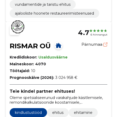
vundamentide ja taristu ehitus
ajalooliste hoonete restaureerimisteenused
4.7
6 hinnangut
RISMAR OÜ
Pärnumaa
Krediidiskoor:
Usaldusväärne
Maineskoor:
4070
Töötajaid:
10
Prognooskäive (2026):
3 024 958 €
Teie kindel partner ehituses!
Oleme spetsialiseerunud varakahjude käsitlemisele,
remondikalkulatsioonide koostamisele,
ehitusteenustele ja kinnisvaraarendusele.
kindlustustööd
ehitus
ehitamine