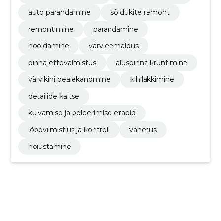
auto parandamine
sõidukite remont
remontimine
parandamine
hooldamine
värvieemaldus
pinna ettevalmistus
aluspinna kruntimine
värvikihi pealekandmine
kihilakkimine
detailide kaitse
kuivamise ja poleerimise etapid
lõppviimistlus ja kontroll
vahetus
hoiustamine