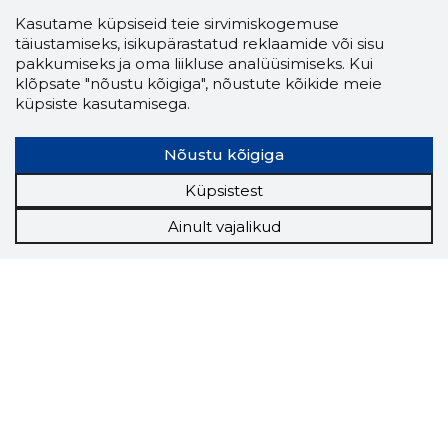
Kasutame küpsiseid teie sirvimiskogemuse
täiustamiseks, isikupärastatud reklaamide või sisu
pakkumiseks ja oma liikluse analüüsimiseks. Kui
klõpsate "nõustu kõigiga", nõustute kõikide meie
küpsiste kasutamisega.
Nõustu kõigiga
Küpsistest
Ainult vajalikud
Storybook
Chrome laiendus
Storybooki laiendus ütleb Sulle, mis firma