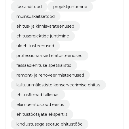
fassaaditööd
projektijuhtimine
muinsuskaitsetööd
ehitus- ja kinnisvarateenused
ehitusprojektide juhtimine
üldehitusteenused
professionaalsed ehitusteenused
fassaadiehituse spetsialistid
remont- ja renoveerimisteenused
kultuurimälestiste konserveerimise ehitus
ehitusfirmad tallinnas
elamuehitustööd eestis
ehitustöötajate ekspertiis
kindlustusega seotud ehitustööd