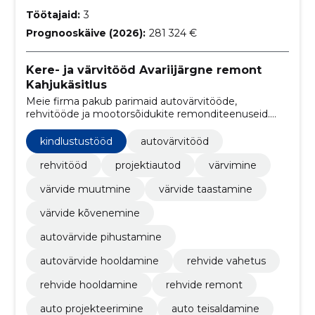
Töötajaid:
3
Prognooskäive (2026):
281 324 €
Kere- ja värvitööd Avariijärgne remont
Kahjukäsitlus
Meie firma pakub parimaid autovärvitööde,
rehvitööde ja mootorsõidukite remonditeenuseid.
Oleme spetsialiseerunud projektiautodele ja teeme
meie parima, et pakkuda kõrgeima kvaliteediga
kindlustustööd
autovärvitööd
teenuste paketti.
rehvitööd
projektiautod
värvimine
värvide muutmine
värvide taastamine
värvide kõvenemine
autovärvide pihustamine
autovärvide hooldamine
rehvide vahetus
rehvide hooldamine
rehvide remont
auto projekteerimine
auto teisaldamine