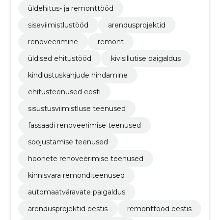
üldehitus- ja remonttööd
siseviimistlustööd
arendusprojektid
renoveerimine
remont
üldised ehitustööd
kivisillutise paigaldus
kindlustuskahjude hindamine
ehitusteenused eesti
sisustusviimistluse teenused
fassaadi renoveerimise teenused
soojustamise teenused
hoonete renoveerimise teenused
kinnisvara remonditeenused
automaatväravate paigaldus
arendusprojektid eestis
remonttööd eestis