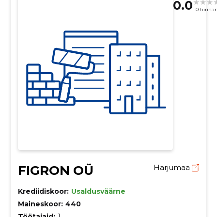
0.0
0 hinna
FIGRON OÜ
Harjumaa
Krediidiskoor:
Usaldusväärne
Maineskoor:
440
Töötajaid:
1