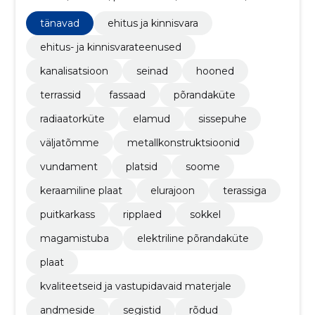
tänavad
ehitus ja kinnisvara
ehitus- ja kinnisvarateenused
kanalisatsioon
seinad
hooned
terrassid
fassaad
põrandaküte
radiaatorküte
elamud
sissepuhe
väljatõmme
metallkonstruktsioonid
vundament
platsid
soome
keraamiline plaat
elurajoon
terassiga
puitkarkass
ripplaed
sokkel
magamistuba
elektriline põrandaküte
plaat
kvaliteetseid ja vastupidavaid materjale
andmeside
segistid
rõdud