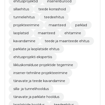
ehitusprojektid
inseneribürood
sillaehitus
teede korrashoid
tunneliehitus
teedeehitus
projekteerimine
maanteed
parklad
laoplatsid
maanteed
ehitamine
kavandamine
teede ja maanteede ehitus
parklate ja laoplatside ehitus
ehitusprojekti ekspertiis
liikluskorralduse projektide tegemine
insener-tehniline projekteerimine
tänavate ja teede kavandamine
silla- ja tunnelihooldus
tänavate ja parklate hooldus
laoplatside hooldus
teedeehitus