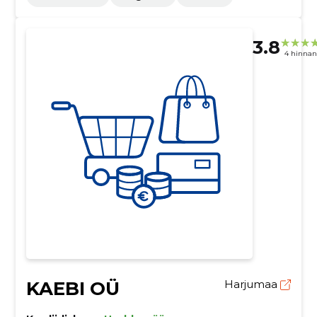
3.8
4 hinna
KAEBI OÜ
Harjumaa