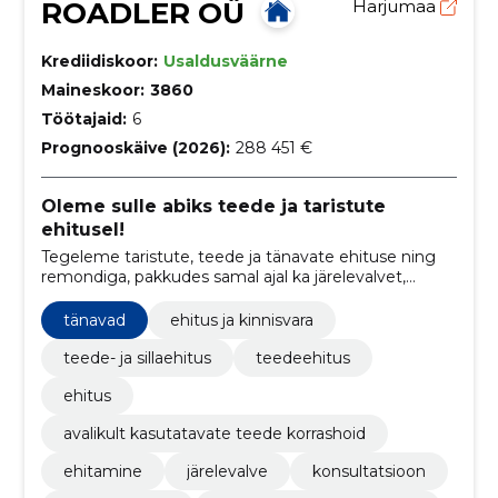
ROADLER OÜ
Harjumaa
Krediidiskoor:
Usaldusväärne
Maineskoor:
3860
Töötajaid:
6
Prognooskäive (2026):
288 451 €
Oleme sulle abiks teede ja taristute
ehitusel!
Tegeleme taristute, teede ja tänavate ehituse ning
remondiga, pakkudes samal ajal ka järelevalvet,
konsultatsiooni, masinate renti ja teede ning
tänavate hooldust.
tänavad
ehitus ja kinnisvara
teede- ja sillaehitus
teedeehitus
ehitus
avalikult kasutatavate teede korrashoid
ehitamine
järelevalve
konsultatsioon