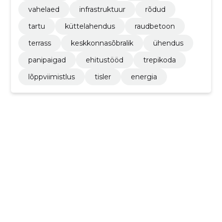
vahelaed
infrastruktuur
rõdud
tartu
küttelahendus
raudbetoon
terrass
keskkonnasõbralik
ühendus
panipaigad
ehitustööd
trepikoda
lõppviimistlus
tisler
energia