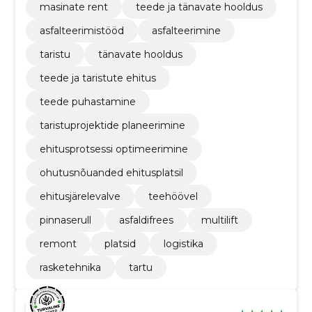
masinate rent
teede ja tänavate hooldus
asfalteerimistööd
asfalteerimine
taristu
tänavate hooldus
teede ja taristute ehitus
teede puhastamine
taristuprojektide planeerimine
ehitusprotsessi optimeerimine
ohutusnõuanded ehitusplatsil
ehitusjärelevalve
teehöövel
pinnaserull
asfaldifrees
multilift
remont
platsid
logistika
rasketehnika
tartu