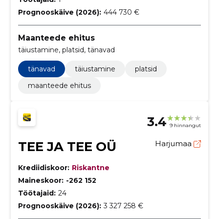
Prognooskäive (2026):
444 730 €
Maanteede ehitus
täiustamine, platsid, tänavad
tänavad
täiustamine
platsid
maanteede ehitus
3.4
9 hinnangut
TEE JA TEE OÜ
Harjumaa
Krediidiskoor:
Riskantne
Maineskoor:
-262 152
Töötajaid:
24
Prognooskäive (2026):
3 327 258 €