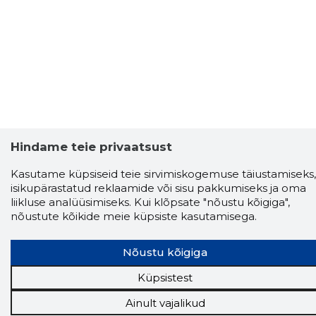
Hindame teie privaatsust
Storybook
Chrome laiendus
Kasutame küpsiseid teie sirvimiskogemuse täiustamiseks,
isikupärastatud reklaamide või sisu pakkumiseks ja oma
liikluse analüüsimiseks. Kui klõpsate "nõustu kõigiga",
Storybooki laiendus ütleb Sulle, mis firma
nõustute kõikide meie küpsiste kasutamisega.
veebilehel Sa parajasti viibid ja kui usaldusväärne
see firma täna on.
LAADI LAIENDUS ALLA
Nõustu kõigiga
Küpsistest
Näed helistaja tausta!
Storybooki Äpp toob
Ainult vajalikud
Sinuni
OTSEKONTAKTID
400 000 Eesti