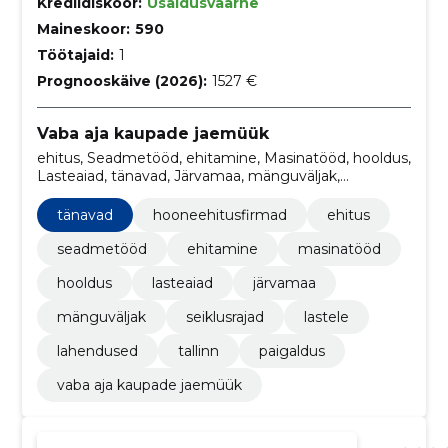
Krediidiskoor:
Usaldusväärne
Maineskoor:
590
Töötajaid:
1
Prognooskäive (2026):
1527 €
Vaba aja kaupade jaemüük
ehitus, Seadmetööd, ehitamine, Masinatööd, hooldus,
Lasteaiad, tänavad, Järvamaa, mänguväljak,
Seiklusrajad
tänavad
hooneehitusfirmad
ehitus
seadmetööd
ehitamine
masinatööd
hooldus
lasteaiad
järvamaa
mänguväljak
seiklusrajad
lastele
lahendused
tallinn
paigaldus
vaba aja kaupade jaemüük