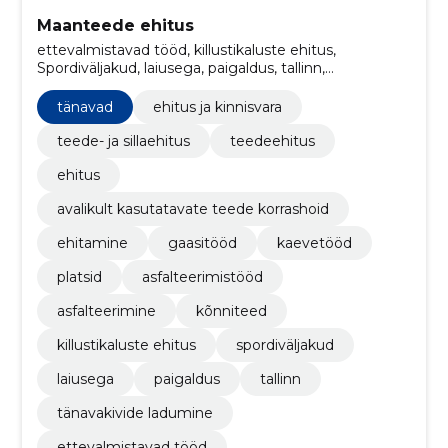
Maanteede ehitus
ettevalmistavad tööd, killustikaluste ehitus,
Spordiväljakud, laiusega, paigaldus, tallinn,
tänavakivide ladumine, Katete lappimine, Truupide
hoole, Teepeenarde korrastamine
tänavad
ehitus ja kinnisvara
teede- ja sillaehitus
teedeehitus
ehitus
avalikult kasutatavate teede korrashoid
ehitamine
gaasitööd
kaevetööd
platsid
asfalteerimistööd
asfalteerimine
kõnniteed
killustikaluste ehitus
spordiväljakud
laiusega
paigaldus
tallinn
tänavakivide ladumine
ettevalmistavad tööd