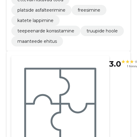
platside asfalteerimine
freesimine
katete lappimine
teepeenarde korrastamine
truupide hoole
maanteede ehitus
3.0
1 hin