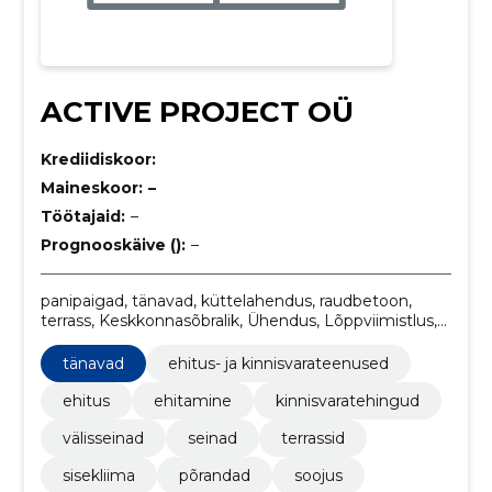
ACTIVE PROJECT OÜ
Krediidiskoor:
Maineskoor:
–
Töötajaid:
–
Prognooskäive ():
–
panipaigad, tänavad, küttelahendus, raudbetoon,
terrass, Keskkonnasõbralik, Ühendus, Lõppviimistlus,
energia, tisler
tänavad
ehitus- ja kinnisvarateenused
ehitus
ehitamine
kinnisvaratehingud
välisseinad
seinad
terrassid
sisekliima
põrandad
soojus