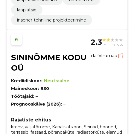
laoplatsid
insener-tehniline projekteerimine
2.3
4 hinnangut
SININÕMME KODU
Ida-Virumaa
OÜ
Krediidiskoor:
Neutraalne
Maineskoor:
930
Töötajaid:
–
Prognooskäive (2026):
–
Rajatiste ehitus
krohv, väljatõmme, Kanalisatsioon, Seinad, hooned,
terrassid, fassaad, põrandaküte, radiaatorküte, elamud