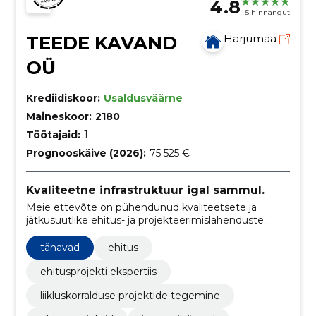
4.8
5 hinnangut
TEEDE KAVAND
Harjumaa
OÜ
Krediidiskoor:
Usaldusväärne
Maineskoor:
2180
Töötajaid:
1
Prognooskäive (2026):
75 525 €
Kvaliteetne infrastruktuur igal sammul.
Meie ettevõte on pühendunud kvaliteetsete ja
jätkusuutlike ehitus- ja projekteerimislahenduste
pakkumisele.
tänavad
ehitus
ehitusprojekti ekspertiis
liikluskorralduse projektide tegemine