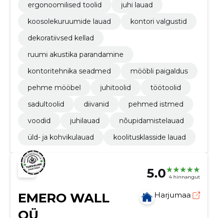
ergonoomilised toolid
juhi lauad
koosolekuruumide lauad
kontori valgustid
dekoratiivsed kellad
ruumi akustika parandamine
kontoritehnika seadmed
mööbli paigaldus
pehme mööbel
juhitoolid
töötoolid
sadultoolid
diivanid
pehmed istmed
voodid
juhilauad
nõupidamistelauad
üld- ja kohvikulauad
koolitusklasside lauad
5.0
4 hinnangut
EMERO WALL
Harjumaa
OÜ