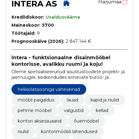
INTERA AS
Harjumaa
Krediidiskoor:
Usaldusväärne
Maineskoor:
5700
Töötajaid:
9
Prognooskäive (2026):
2 847 144 €
Intera - funktsionaalne disainmööbel
kontorisse, avalikku ruumi ja koju!
Oleme spetsialiseerunud sisustustoodete projekti- ja
jaemüügile, keskendudes erinevate büroo- ja
disainmööbli kaubamärkide esindamisele üle
Euroopa.
heliisolatsiooniga vaheseinad
mööbli paigaldus
lauad
kapid ja riiulid
pehme mööbel
valgustid
kellad
kontori aksessuaarid
õuemööbel
riiulid
kontorimööbli lahendused