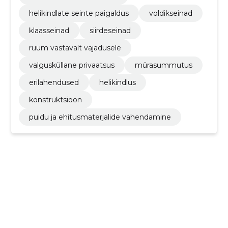
helikindlate seinte paigaldus
voldikseinad
klaasseinad
siirdeseinad
ruum vastavalt vajadusele
valgusküllane privaatsus
mürasummutus
erilahendused
helikindlus
konstruktsioon
puidu ja ehitusmaterjalide vahendamine