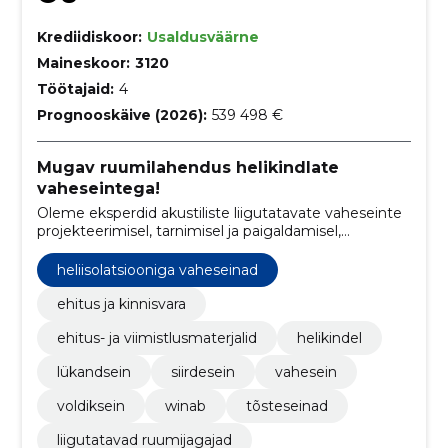
Krediidiskoor:
Usaldusväärne
Maineskoor:
3120
Töötajaid:
4
Prognooskäive (2026):
539 498 €
Mugav ruumilahendus helikindlate
vaheseintega!
Oleme eksperdid akustiliste liigutatavate vaheseinte
projekteerimisel, tarnimisel ja paigaldamisel,
pakkudes klientidele paindlikke ja stiilseid lahendusi
ruumide jagamiseks.
heliisolatsiooniga vaheseinad
ehitus ja kinnisvara
ehitus- ja viimistlusmaterjalid
helikindel
lükandsein
siirdesein
vahesein
voldiksein
winab
tõsteseinad
liigutatavad ruumijagajad