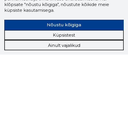
klõpsate "nõustu kõigiga", nõustute kõikide meie
küpsiste kasutamisega.
Nõustu kõigiga
Küpsistest
Ainult vajalikud
Storybook
Chrome laiendus
Storybooki laiendus ütleb Sulle, mis firma
veebilehel Sa parajasti viibid ja kui usaldusväärne
see firma täna on.
LAADI LAIENDUS ALLA