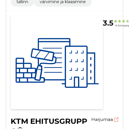
tallinn
värvimine ja klaasimine
3.5
4 hinnan
KTM EHITUSGRUPP
Harjumaa