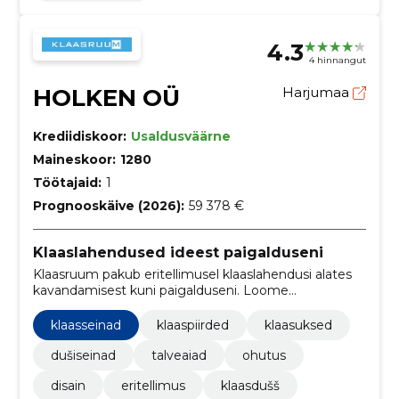
4.3
4 hinnangut
HOLKEN OÜ
Harjumaa
Krediidiskoor:
Usaldusväärne
Maineskoor:
1280
Töötajaid:
1
Prognooskäive (2026):
59 378 €
Klaaslahendused ideest paigalduseni
Klaasruum pakub eritellimusel klaaslahendusi alates
kavandamisest kuni paigalduseni. Loome
funktsionaalseid ja viimistletud ruume keerukatele
projektidele.
klaasseinad
klaaspiirded
klaasuksed
dušiseinad
talveaiad
ohutus
disain
eritellimus
klaasdušš