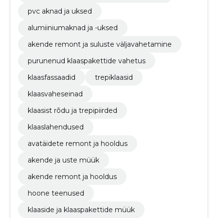
pvc aknad ja uksed
alumiiniumaknad ja -uksed
akende remont ja suluste väljavahetamine
purunenud klaaspakettide vahetus
klaasfassaadid
trepiklaasid
klaasvaheseinad
klaasist rõdu ja trepipiirded
klaaslahendused
avatäidete remont ja hooldus
akende ja uste müük
akende remont ja hooldus
hoone teenused
klaaside ja klaaspakettide müük