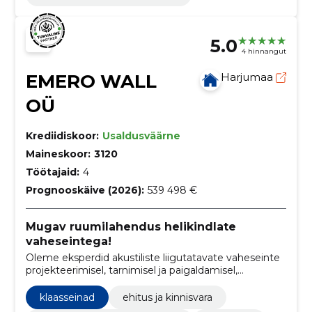
5.0
4 hinnangut
EMERO WALL
Harjumaa
OÜ
Krediidiskoor:
Usaldusväärne
Maineskoor:
3120
Töötajaid:
4
Prognooskäive (2026):
539 498 €
Mugav ruumilahendus helikindlate
vaheseintega!
Oleme eksperdid akustiliste liigutatavate vaheseinte
projekteerimisel, tarnimisel ja paigaldamisel,
pakkudes klientidele paindlikke ja stiilseid lahendusi
ruumide jagamiseks.
klaasseinad
ehitus ja kinnisvara