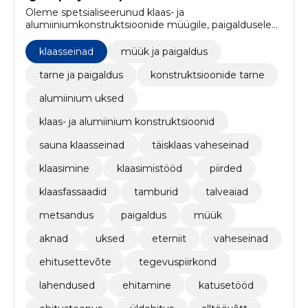
Oleme spetsialiseerunud klaas- ja
alumiiniumkonstruktsioonide müügile, paigaldusele
ning projektijuhtimisele, pakkudes kvaliteetseid
lahendusi ehitusvaldkonnas, seda peamiselt Lõuna
klaasseinad
müük ja paigaldus
Eestis.
tarne ja paigaldus
konstruktsioonide tarne
alumiinium uksed
klaas- ja alumiinium konstruktsioonid
sauna klaasseinad
täisklaas vaheseinad
klaasimine
klaasimistööd
piirded
klaasfassaadid
tamburid
talveaiad
metsandus
paigaldus
müük
aknad
uksed
eterniit
vaheseinad
ehitusettevõte
tegevuspiirkond
lahendused
ehitamine
katusetööd