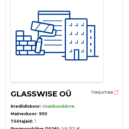
GLASSWISE OÜ
Harjumaa
Krediidiskoor:
Usaldusväärne
Maineskoor:
950
Töötajaid:
1
Prognooskäive (2026):
146 301 €