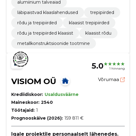
alumiinium talveaiad
läbipaistvad klaaslahendused
trepipiirded
rõdu ja trepipiirded
klaasist trepipiirded
rõdu ja trepipiirded klaasist
klaasist rõdu
metallkonstruktsioonide tootmine
5.0
1 hinnang
VISIOM OÜ
Võrumaa
Krediidiskoor:
Usaldusväärne
Maineskoor:
2540
Töötajaid:
1
Prognooskäive (2026):
159 811 €
Igale projektile personaalselt lähenedes.