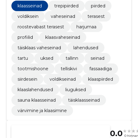
klaasseinad
trepipiirded
piirded
voldiksein
vaheseinad
terasest
roostevabast terasest
harjumaa
profiilid
klaasvaheseinad
täisklaas vaheseinad
lahendused
tartu
uksed
tallinn
seinad
tootmishoone
telliskivi
fassaadiga
siirdesein
voldikseinad
klaaspiirded
klaaslahendused
liuguksed
sauna klaasseinad
täisklaasseinad
värvimine ja klaasimine
0.0
0 hinna