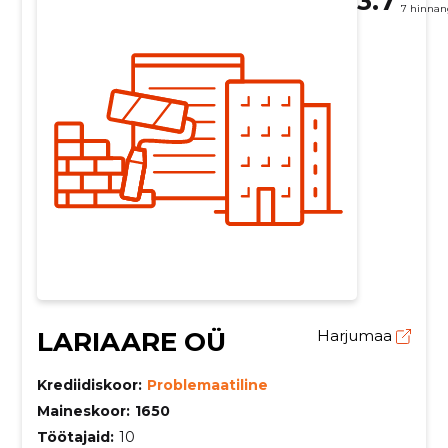
3.7
7 hinnan
LARIAARE OÜ
Harjumaa
Krediidiskoor:
Problemaatiline
Maineskoor:
1650
Töötajaid:
10