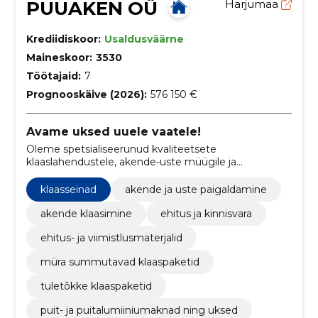
PUUAKEN OÜ
Harjumaa
Krediidiskoor:
Usaldusväärne
Maineskoor:
3530
Töötajaid:
7
Prognooskäive (2026):
576 150 €
Avame uksed uuele vaatele!
Oleme spetsialiseerunud kvaliteetsete
klaaslahendustele, akende-uste müügile ja
paigaldusele, pakkudes laia valikut tooteidi ja
professionaalset teenindust
klaasseinad
akende ja uste paigaldamine
akende klaasimine
ehitus ja kinnisvara
ehitus- ja viimistlusmaterjalid
müra summutavad klaaspaketid
tuletõkke klaaspaketid
puit- ja puitalumiiniumaknad ning uksed