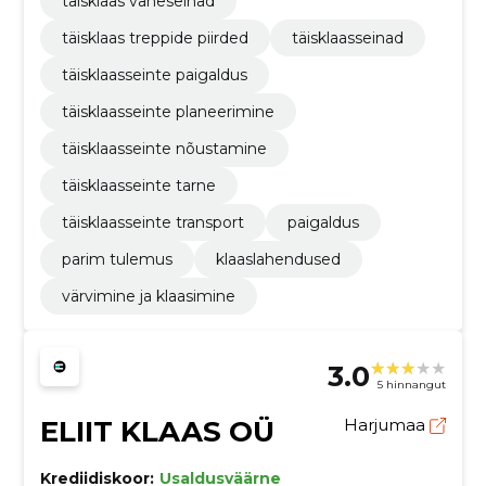
täisklaas vaheseinad
täisklaas treppide piirded
täisklaasseinad
täisklaasseinte paigaldus
täisklaasseinte planeerimine
täisklaasseinte nõustamine
täisklaasseinte tarne
täisklaasseinte transport
paigaldus
parim tulemus
klaaslahendused
värvimine ja klaasimine
3.0
5 hinnangut
ELIIT KLAAS OÜ
Harjumaa
Krediidiskoor:
Usaldusväärne