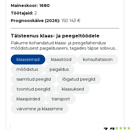
Maineskoor:
1680
Töötajaid:
2
Prognooskäive (2026):
150 143 €
Täisteenus klaas- ja peegeltöödele
Pakume kohandatud klaasi- ja peegellahendusi
mõõdistusest paigalduseeni, tagades täpse sobivuse,
kvaliteetse viimistluse ja ühe tarnija koordineerimise.
klaasseinad
klaasitööd
konsultatsioon
mõõdistus
paigaldus
raamitud peeglid
lõigatud peeglid
toonitud peeglid
klaasuksed
klaaspiirded
transport
värvimine ja klaasimine