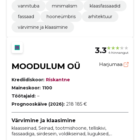
vannituba
minimalism
klaasfassaadid
fassaad
hooneümbris
arhitektuur
värvimine ja klaasimine
3.3
4 hinnangut
MOODULUM OÜ
Harjumaa
Krediidiskoor:
Riskantne
Maineskoor:
1100
Töötajaid:
–
Prognooskäive (2026):
218 185 €
Värvimine ja klaasimine
klaasseinad, Seinad, tootmishoone, telliskivi,
fassaadiga, siirdesein, voldikseinad, liuguksed,
täisklaasseinad, sauna klaasseinad