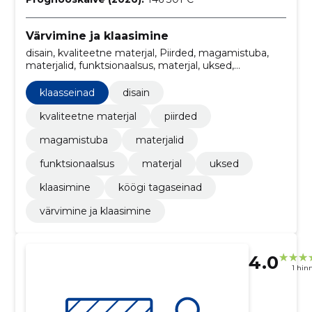
Värvimine ja klaasimine
disain, kvaliteetne materjal, Piirded, magamistuba,
materjalid, funktsionaalsus, materjal, uksed,
Klaasimine, klaasseinad
klaasseinad
disain
kvaliteetne materjal
piirded
magamistuba
materjalid
funktsionaalsus
materjal
uksed
klaasimine
köögi tagaseinad
värvimine ja klaasimine
4.0
1 hin