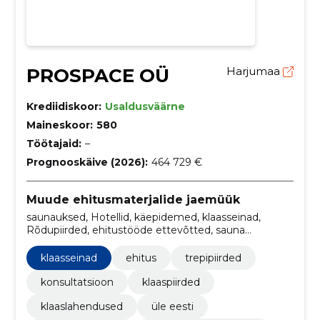
PROSPACE OÜ
Harjumaa
Krediidiskoor:
Usaldusväärne
Maineskoor:
580
Töötajaid:
–
Prognooskäive (2026):
464 729 €
Muude ehitusmaterjalide jaemüük
saunauksed, Hotellid, käepidemed, klaasseinad,
Rõdupiirded, ehitustööde ettevõtted, sauna
klaasseinad, klaasi erilahendused, siseuks,
tööstusettevõtted
klaasseinad
ehitus
trepipiirded
konsultatsioon
klaaspiirded
klaaslahendused
üle eesti