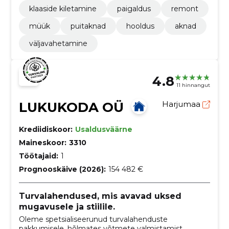
klaaside kiletamine
paigaldus
remont
müük
puitaknad
hooldus
aknad
väljavahetamine
4.8
11 hinnangut
LUKUKODA OÜ
Harjumaa
Krediidiskoor:
Usaldusväärne
Maineskoor:
3310
Töötajaid:
1
Prognooskäive (2026):
154 482 €
Turvalahendused, mis avavad uksed
mugavusele ja stiilile.
Oleme spetsialiseerunud turvalahenduste
pakkumisele, hõlmates võtmete valmistamist,