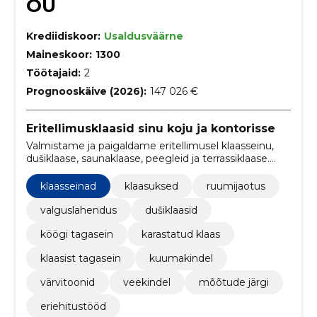
OÜ
Krediidiskoor:
Usaldusväärne
Maineskoor:
1300
Töötajaid:
2
Prognooskäive (2026):
147 026 €
Eritellimusklaasid sinu koju ja kontorisse
Valmistame ja paigaldame eritellimusel klaasseinu,
dušiklaase, saunaklaase, peegleid ja terrassiklaase.
Täpsed mõõtmised, sobiv klaasitüüp ja turvaline
paigaldus tagavad funktsionaalse ning valguse
klaasseinad
klaasuksed
ruumijaotus
läbilaskva lahenduse.
valguslahendus
dušiklaasid
köögi tagasein
karastatud klaas
klaasist tagasein
kuumakindel
värvitoonid
veekindel
mõõtude järgi
eriehitustööd