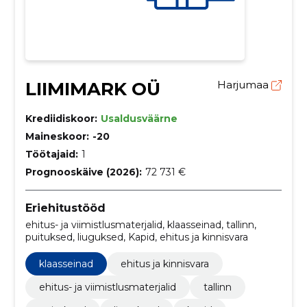
LIIMIMARK OÜ
Harjumaa
Krediidiskoor:
Usaldusväärne
Maineskoor:
-20
Töötajaid:
1
Prognooskäive (2026):
72 731 €
Eriehitustööd
ehitus- ja viimistlusmaterjalid, klaasseinad, tallinn,
puituksed, liuguksed, Kapid, ehitus ja kinnisvara
klaasseinad
ehitus ja kinnisvara
ehitus- ja viimistlusmaterjalid
tallinn