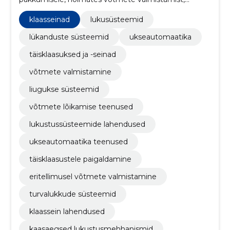
lukusüsteeme ning täisklaaslahendusi.
klaasseinad
lukusüsteemid
lükanduste süsteemid
ukseautomaatika
täisklaasuksed ja -seinad
võtmete valmistamine
liugukse süsteemid
võtmete lõikamise teenused
lukustussüsteemide lahendused
ukseautomaatika teenused
täisklaasustele paigaldamine
eritellimusel võtmete valmistamine
turvalukkude süsteemid
klaassein lahendused
kaasaegsed lukustusmehhanismid