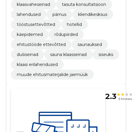
klaasvaheseinad
tasuta konsultatsioon
lahendused
pärnus
kliendikesksus
tööstusettevõtted
hotellid
käepidemed
rõdupiirded
ehitustööde ettevõtted
saunauksed
dušiseinad
sauna klaasseinad
siseuks
klaasi erilahendused
muude ehitusmaterjalide jaemüük
2.3
3 hinnan