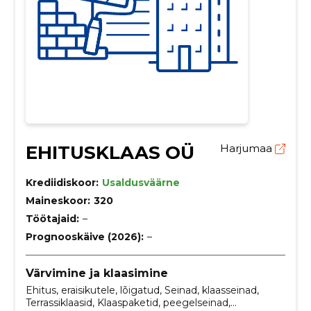
EHITUSKLAAS OÜ
Harjumaa
Krediidiskoor:
Usaldusväärne
Maineskoor:
320
Töötajaid:
–
Prognooskäive (2026):
–
Värvimine ja klaasimine
Ehitus, eraisikutele, lõigatud, Seinad, klaasseinad,
Terrassiklaasid, Klaaspaketid, peegelseinad,