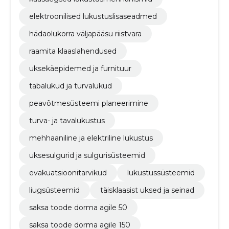
elektroonilised lukustuslisaseadmed
hädaolukorra väljapääsu riistvara
raamita klaaslahendused
uksekäepidemed ja furnituur
tabalukud ja turvalukud
peavõtmesüsteemi planeerimine
turva- ja tavalukustus
mehhaaniline ja elektriline lukustus
uksesulgurid ja sulgurisüsteemid
evakuatsioonitarvikud
lukustussüsteemid
liugsüsteemid
täisklaasist uksed ja seinad
saksa toode dorma agile 50
saksa toode dorma agile 150