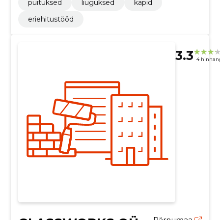
puituksed
liuguksed
kapid
eriehitustööd
3.3
4 hinnan
Pärnumaa