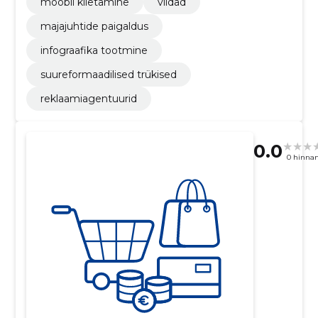
mööbli kiletamine
viidad
majajuhtide paigaldus
infograafika tootmine
suureformaadilised trükised
reklaamiagentuurid
0.0
0 hinna