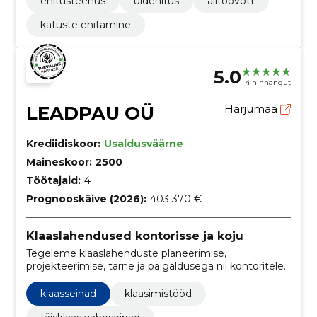
ehitusteenus
üldehitus
alltöövõtt
katuste ehitamine
5.0
4 hinnangut
LEADPAU OÜ
Harjumaa
Krediidiskoor:
Usaldusväärne
Maineskoor:
2500
Töötajaid:
4
Prognooskäive (2026):
403 370 €
Klaaslahendused kontorisse ja koju
Tegeleme klaaslahenduste planeerimise,
projekteerimise, tarne ja paigaldusega nii kontoritele
kui ka kodudele, pakkudes ainulaadset ja praktilist
disaini.
klaasseinad
klaasimistööd