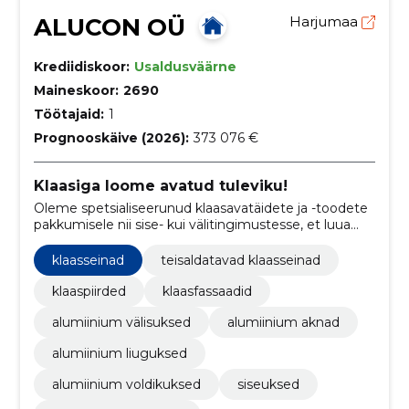
ALUCON OÜ
Harjumaa
Krediidiskoor:
Usaldusväärne
Maineskoor:
2690
Töötajaid:
1
Prognooskäive (2026):
373 076 €
Klaasiga loome avatud tuleviku!
Oleme spetsialiseerunud klaasavatäidete ja -toodete
pakkumisele nii sise- kui välitingimustesse, et luua
arengut soodustav töökeskkond ning kaasaegsed
ruumilahendused.
klaasseinad
teisaldatavad klaasseinad
klaaspiirded
klaasfassaadid
alumiinium välisuksed
alumiinium aknad
alumiinium liuguksed
alumiinium voldikuksed
siseuksed