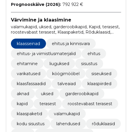
Prognooskäive (2026):
792 922 €
Värvimine ja klaasimine
valamukapid, uksed, garderoobikapid, Kapid, terasest,
roostevabast terasest, Klaaspaketid, Rõduklaasid,
klaasseinad, tallinn
klaasseinad
ehitus ja kinnisvara
ehitus- ja viimistlusmaterjalid
ehitus
ehitamine
liuguksed
sisustus
varikatused
köögimööbel
siseuksed
klaasfassaadid
talveaiad
klaaspiirded
aknad
uksed
garderoobikapid
kapid
terasest
roostevabast terasest
klaaspaketid
valamukapid
kodu sisustus
lahendused
rõduklaasid