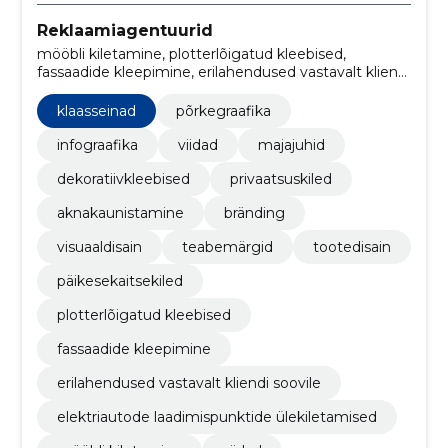
Reklaamiagentuurid
mööbli kiletamine, plotterlõigatud kleebised,
fassaadide kleepimine, erilahendused vastavalt kliendi
soovile, klaasseinad, elektriautode laadimispunktide
ülekiletamised, majajuhtide paigaldus,
klaasseinad
põrkegraafika
suureformaadilised trükised, infograafika tootmine,
Päikesekaitsekiled
infograafika
viidad
majajuhid
dekoratiivkleebised
privaatsuskiled
aknakaunistamine
bränding
visuaaldisain
teabemärgid
tootedisain
päikesekaitsekiled
plotterlõigatud kleebised
fassaadide kleepimine
erilahendused vastavalt kliendi soovile
elektriautode laadimispunktide ülekiletamised