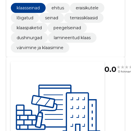
Dushinurgad, Lamineeritud klaas
klaasseinad
ehitus
eraisikutele
lõigatud
seinad
terrassiklaasid
klaaspaketid
peegelseinad
dushinurgad
lamineeritud klaas
värvimine ja klaasimine
0.0
0 hinna