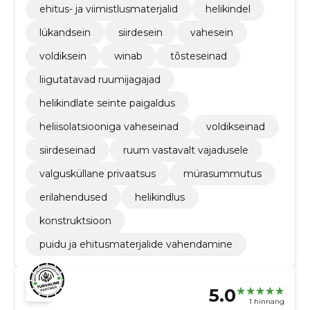
ehitus- ja viimistlusmaterjalid
helikindel
lükandsein
siirdesein
vahesein
voldiksein
winab
tõsteseinad
liigutatavad ruumijagajad
helikindlate seinte paigaldus
heliisolatsiooniga vaheseinad
voldikseinad
siirdeseinad
ruum vastavalt vajadusele
valgusküllane privaatsus
mürasummutus
erilahendused
helikindlus
konstruktsioon
puidu ja ehitusmaterjalide vahendamine
5.0
1 hinnang