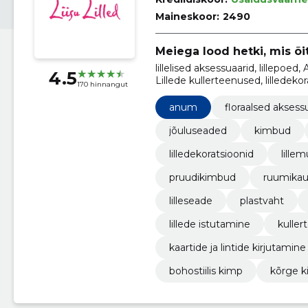
Maineskoor:
2490
Meiega lood hetki, mis õi
lillelised aksessuaarid, lillepoe
4.5
Lillede kullerteenused, lilledekor
170 hinnangut
anum
floraalsed aksess
jõuluseaded
kimbud
lilledekoratsioonid
lille
pruudikimbud
ruumikau
lilleseade
plastvaht
lillede istutamine
kuller
kaartide ja lintide kirjutamine
bohostiilis kimp
kõrge 