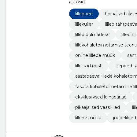
autosid.
lillepoed
floraalsed akse
lillekuller
lilled tähtpäev
lilled pulmadeks
lilled 
lillekohaletoimetamise teen
online lillede müük
sama
lillelisad eesti
lillepoed t
aastapäeva lillede kohaleto
tasuta kohaletoimetamine lil
eksklusiivsed leinapärjad
pikaajalised vaasililled
li
lillede müük
juubelililled