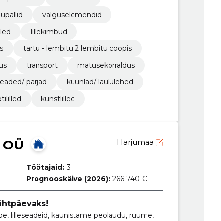
upallid
valguselemendid
lled
lillekimbud
is
tartu - lembitu 2 lembitu coopis
us
transport
matusekorraldus
seaded/ pärjad
küünlad/ laululehed
tililled
kunstlilled
 OÜ
Harjumaa
Töötajaid:
3
Prognooskäive (2026):
266 740 €
 tähtpäevaks!