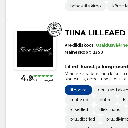
bohostiilis kimp
kõrge 
TIINA LILLEAED
Krediidiskoor:
Usaldusväärne
Maineskoor:
2350
Lilled, kunst ja kingitused
Meie eesmärk on luua kauni ja 
4.9
sinu elu ilu, armastuse ja erili
59 hinnangut
võimalust tellida meie tooteid m
poodi kohapeal.
lillepoed
floraalsed akse
matused
ehted
ka
lõikelilled
lillekimbud
pruudipärjad
pruudikim