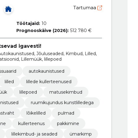
Tartumaa
Töötajaid:
10
Prognooskäive (2026):
512 780 €
tsevad igavesti!
d, Autokaunistused, Jõuluseaded, Kimbud, Lilled,
atsioonid, Lillemüük, lillepoed
ssuaarid
autokaunistused
lilled
lillede kullerteenused
müük
lillepoed
matusekimbud
nistused
ruumikujundus kunstlilledega
astvaht
lõikelilled
pulmad
ine
kullerteenus
pakkimine
lillekimbud- ja seaded
ümarkimp