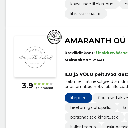
kaastunde lillekimbud
p
lilleaksessuaarid
AMARANTH OÜ
Krediidiskoor:
Usaldusväärne
Maineskoor:
2940
ILU ja VÕLU peituvad deta
Pakume mitmekülgseid sündmus
3.9
unustamatuid hetki läbi lillesea
9 hinnangut
heeliumiga täidetud õhupallide, k
lillepoed
floraalsed akse
heeliumiga õhupallid
kü
personaalsed kingitused
kulleriteenus
isikupäras