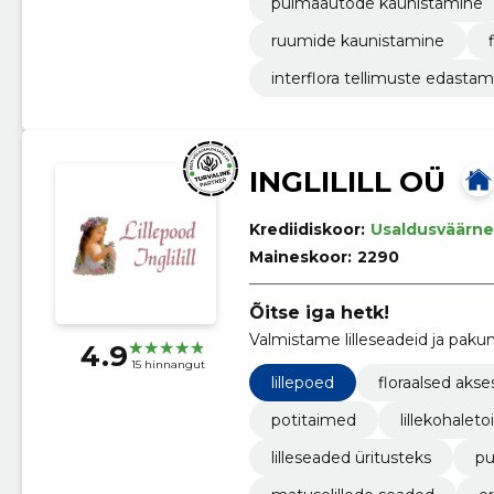
pulmaautode kaunistamine
ruumide kaunistamine
interflora tellimuste edastam
INGLILILL OÜ
Krediidiskoor:
Usaldusväärne
Maineskoor:
2290
Õitse iga hetk!
Valmistame lilleseadeid ja pak
4.9
15 hinnangut
lillepoed
floraalsed akse
potitaimed
lillekohale
lilleseaded üritusteks
pu