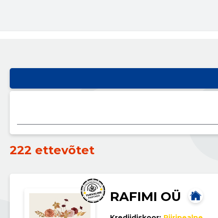
222 ettevõtet
RAFIMI OÜ
Krediidiskoor:
Piiripealne