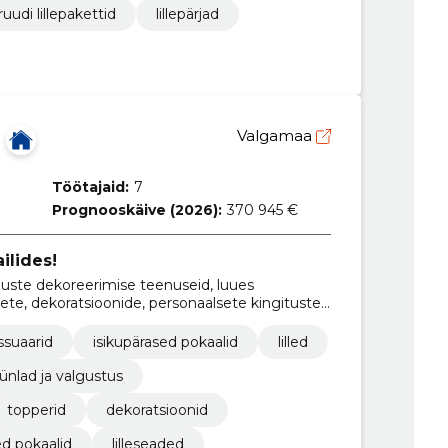
ruudi lillepakettid
lillepärjad
Valgamaa
Töötajaid:
7
Prognooskäive (2026):
370 945 €
ilides!
te dekoreerimise teenuseid, luues
dete, dekoratsioonide, personaalsete kingituste,
aunistuste ja pisidetailide.
ssuaarid
isikupärased pokaalid
lilled
ünlad ja valgustus
topperid
dekoratsioonid
ed pokaalid
lilleseaded