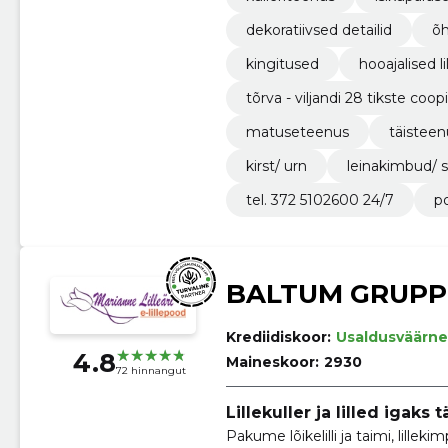
dekoratiivsed detailid
õh
kingitused
hooajalised li
tõrva - viljandi 28 tikste coop
matuseteenus
täisteen
kirst/ urn
leinakimbud/ 
tel. 372 5102600 24/7
po
BALTUM GRUPP
Krediidiskoor:
Usaldusväärne
4.8
Maineskoor:
2930
72 hinnangut
Lillekuller ja lilled igaks
Pakume lõikelilli ja taimi, lillekimpe, lilleseadeid, kaunistame peolaudu, ruume,