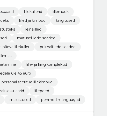
ssuaarid
lillekullerid
lillemüük
adeks
lilled ja kimbud
kingitused
matusteks
leinalilled
used
matuselillede seaded
 päeva lillekuller
pulmalillede seaded
allinnas
imetamine
lille- ja kingikomplektid
ledele üle 45 euro
personaliseeritud lillekimbud
lleaksessuaarid
lillepoed
maiustused
pehmed mänguasjad