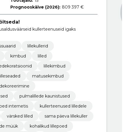
Töötajaid:
15
Prognooskäive (2026):
809 397 €
õitseda!
usaldusväärseid kullerteenuseid igaks
ssuaarid
lillekullerid
kimbud
lilled
lledekoratsioonid
lillekimbud
lilleseaded
matusekimbud
dekoreerimine
used
pulmalillede kaunistused
poed internetis
kullerteenused lilledele
värsked lilled
sama päeva lillekuller
lede müük
kohalikud lillepoed