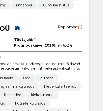
kimp
rinnanõel
ruumi kaunistus
 OÜ
Raplamaa
Töötajaid:
2
Prognooskäive (2026):
94 632 €
!
meeldejääva kujundusega tooted, mis täidavad
ste hetkedega. Pakume mitmekesist valikut ning
ugavalt siit veebilehelt või külastada meie
ssuaarid
lilled
pulmad
lligraafiline kujundus
lillede kullerteenus
lilleseaded
kinkekimbud
bud
kutsete kujundus