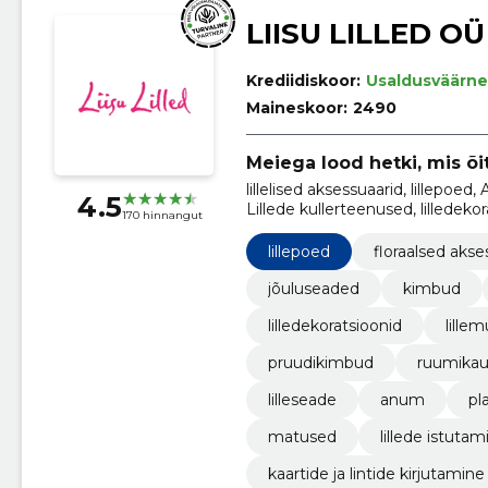
LIISU LILLED OÜ
Krediidiskoor:
Usaldusväärne
Maineskoor:
2490
Meiega lood hetki, mis õi
lillelised aksessuaarid, lillepoe
4.5
Lillede kullerteenused, lilledekor
170 hinnangut
lillepoed
floraalsed akse
jõuluseaded
kimbud
lilledekoratsioonid
lille
pruudikimbud
ruumikau
lilleseade
anum
pl
matused
lillede istutam
kaartide ja lintide kirjutamine