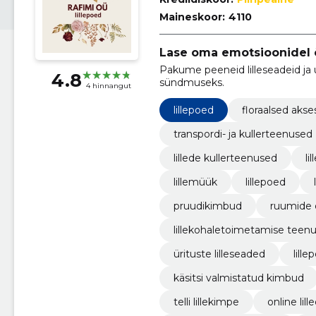
Maineskoor:
4110
Lase oma emotsioonidel 
Pakume peeneid lilleseadeid ja 
4.8
sündmuseks.
4 hinnangut
lillepoed
floraalsed akse
transpordi- ja kullerteenused
lillede kullerteenused
li
lillemüük
lillepoed
pruudikimbud
ruumide 
lillekohaletoimetamise teen
ürituste lilleseaded
lille
käsitsi valmistatud kimbud
telli lillekimpe
online lil