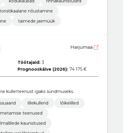
kodukaubad
rinnakaunistused
floristikaalane nõustamine
ine
taimede jaemüük
Harjumaa
Töötajaid:
3
Prognooskäive (2026):
74 175 €
ume kullerteenust igaks sündmuseks.
ssuaarid
lillekullerid
lõikelilled
toimetamise teenused
lmalillede kaunistused