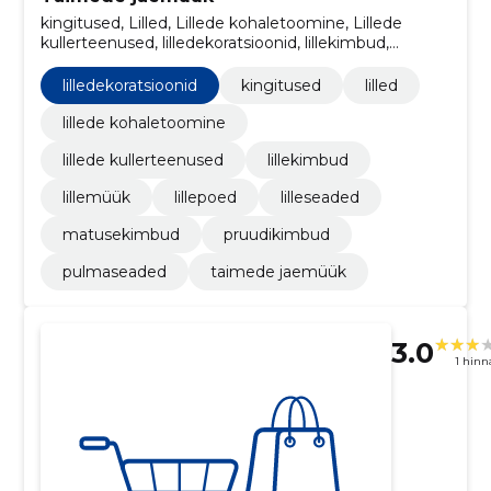
kingitused, Lilled, Lillede kohaletoomine, Lillede
kullerteenused, lilledekoratsioonid, lillekimbud,
Lillemüük, lillepoed, lilleseaded, Matusekimbud
lilledekoratsioonid
kingitused
lilled
lillede kohaletoomine
lillede kullerteenused
lillekimbud
lillemüük
lillepoed
lilleseaded
matusekimbud
pruudikimbud
pulmaseaded
taimede jaemüük
3.0
1 hin