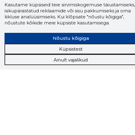
veebilehel Sa parajasti viibid ja kui usaldusväärne
Kasutame küpsiseid teie sirvimiskogemuse täiustamiseks,
see firma täna on.
LAADI LAIENDUS ALLA
isikupärastatud reklaamide või sisu pakkumiseks ja oma
liikluse analüüsimiseks. Kui klõpsate "nõustu kõigiga",
nõustute kõikide meie küpsiste kasutamisega.
Näed helistaja tausta!
Storybooki Äpp toob
Nõustu kõigiga
Sinuni
OTSEKONTAKTID
400 000 Eesti
ettevõtte ja isikute kohta (juhid, ametnikud).
Küpsistest
Andmed on rikastatud maksevõime ja
finantsinfoga.
Ainult vajalikud
Tööriistad
Sooduspakkumised
Hanked
Tööturg
Sihtkliendid
Rakendused
Lisavõimalused