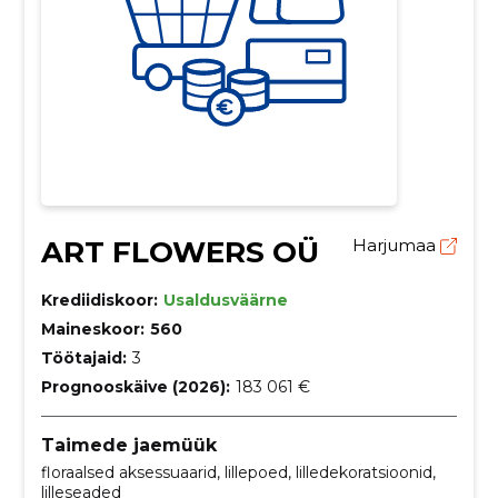
ART FLOWERS OÜ
Harjumaa
Krediidiskoor:
Usaldusväärne
Maineskoor:
560
Töötajaid:
3
Prognooskäive (2026):
183 061 €
Taimede jaemüük
floraalsed aksessuaarid, lillepoed, lilledekoratsioonid,
lilleseaded