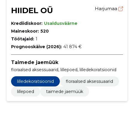
HIIDEL OÜ
Harjumaa
Krediidiskoor:
Usaldusväärne
Maineskoor:
520
Töötajaid:
1
Prognooskäive (2026):
41 874 €
Taimede jaemüük
floraalsed aksessuaarid, lillepoed, lilledekoratsioonid
lilledekoratsioonid
floraalsed aksessuaarid
lillepoed
taimede jaemüük