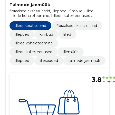
Taimede jaemüük
floraalsed aksessuaarid, lillepoed, Kimbud, Lilled,
Lillede kohaletoomine, Lillede kullerteenused,
lilledekoratsioonid, Lillemüük, lillepoed, lilleseaded
lilledekoratsioonid
floraalsed aksessuaarid
lillepoed
kimbud
lilled
lillede kohaletoomine
lillede kullerteenused
lillemüük
lillepoed
lilleseaded
taimede jaemüük
3.8
4 hinna