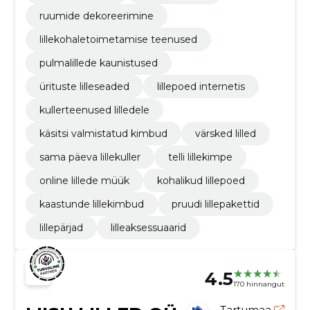
ruumide dekoreerimine
lillekohaletoimetamise teenused
pulmalillede kaunistused
ürituste lilleseaded
lillepoed internetis
kullerteenused lilledele
käsitsi valmistatud kimbud
värsked lilled
sama päeva lillekuller
telli lillekimpe
online lillede müük
kohalikud lillepoed
kaastunde lillekimbud
pruudi lillepakettid
lillepärjad
lilleaksessuaarid
4.5
170 hinnangut
Tartumaa