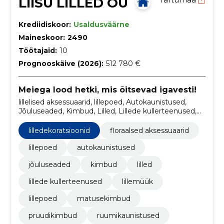
LIISU LILLED OÜ
Krediidiskoor:
Usaldusväärne
Maineskoor:
2490
Töötajaid:
10
Prognooskäive (2026):
512 780 €
Meiega lood hetki, mis õitsevad igavesti!
lillelised aksessuaarid, lillepoed, Autokaunistused,
Jõuluseaded, Kimbud, Lilled, Lillede kullerteenused,
lilledekoratsioonid, Lillemüük, lillepoed
lilledekoratsioonid
floraalsed aksessuaarid
lillepoed
autokaunistused
jõuluseaded
kimbud
lilled
lillede kullerteenused
lillemüük
lillepoed
matusekimbud
pruudikimbud
ruumikaunistused