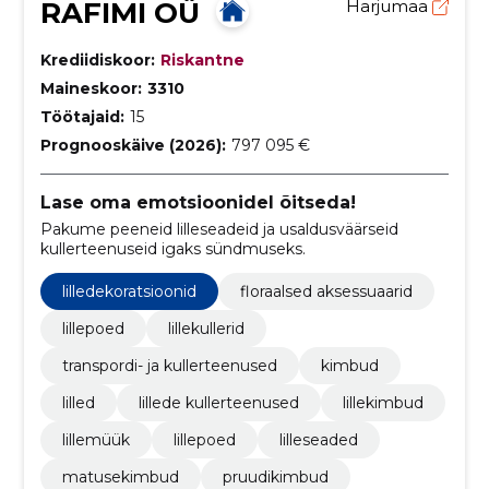
RAFIMI OÜ
Harjumaa
Krediidiskoor:
Riskantne
Maineskoor:
3310
Töötajaid:
15
Prognooskäive (2026):
797 095 €
Lase oma emotsioonidel õitseda!
Pakume peeneid lilleseadeid ja usaldusväärseid
kullerteenuseid igaks sündmuseks.
lilledekoratsioonid
floraalsed aksessuaarid
lillepoed
lillekullerid
transpordi- ja kullerteenused
kimbud
lilled
lillede kullerteenused
lillekimbud
lillemüük
lillepoed
lilleseaded
matusekimbud
pruudikimbud