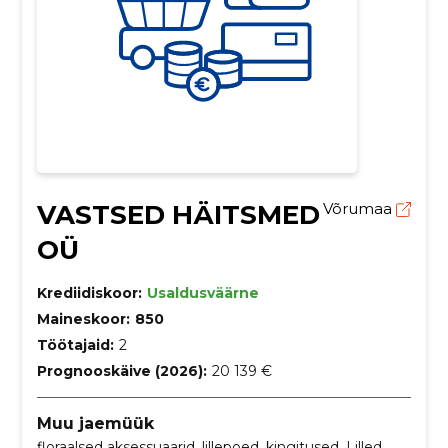
VASTSED HÄITSMED
Võrumaa
OÜ
Krediidiskoor:
Usaldusväärne
Maineskoor:
850
Töötajaid:
2
Prognooskäive (2026):
20 139 €
Muu jaemüük
floraalsed aksessuaarid, lillepoed, kingitused, Lilled,