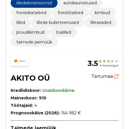
lilledekoratsioonid
autokaunistused
floristikatarbed
floristitarbed
kimbud
lilled
lillede kullerteenused
lilleseaded
pruudikimbud
toalilled
taimede jaemüük
3.5
4 hinnangut
AKITO OÜ
Tartumaa
Krediidiskoor:
Usaldusväärne
Maineskoor:
910
Töötajaid:
4
Prognooskäive (2026):
164 982 €
Taimede jaemüük