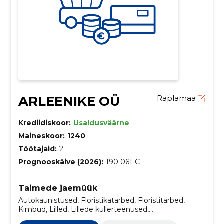
ARLEENIKE OÜ
Raplamaa
Krediidiskoor:
Usaldusväärne
Maineskoor:
1240
Töötajaid:
2
Prognooskäive (2026):
190 061 €
Taimede jaemüük
Autokaunistused, Floristikatarbed, Floristitarbed,
Kimbud, Lilled, Lillede kullerteenused,
lilledekoratsioonid, lilleseaded, pruudikimbud, toalilled