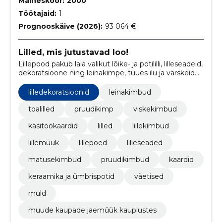
Maineskoor:
2000
Töötajaid:
1
Prognooskäive (2026):
93 064 €
Lilled, mis jutustavad loo!
Lillepood pakub laia valikut lõike- ja potililli, lilleseadeid,
dekoratsioone ning leinakimpe, tuues ilu ja värskeid
lilli igasse sündmusse.
lilledekoratsioonid
leinakimbud
toalilled
pruudikimp
viskekimbud
käsitöökaardid
lilled
lillekimbud
lillemüük
lillepoed
lilleseaded
matusekimbud
pruudikimbud
kaardid
keraamika ja ümbrispotid
väetised
muld
muude kaupade jaemüük kauplustes