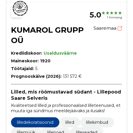
5.0
1 hinnang
KUMAROL GRUPP
Saaremaa
OÜ
Krediidiskoor:
Usaldusväärne
Maineskoor:
1920
Töötajaid:
5
Prognooskäive (2026):
131 572 €
Lilled, mis rõõmustavad südant - Lillepood
Saare Selveris
Kvaliteetsed lilled ja professionaalsed lilleteenused, et
muuta iga sündmus meeldejäävaks ja ilusaks!
lilledekoratsioonid
lilled
lillekimbud
lillemüük
lillepoed
lilleseaded