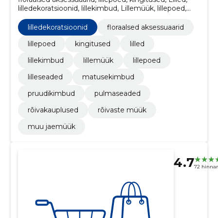
lilledekoratsioonid, lillekimbud, Lillemüük, lillepoed,
lilleseaded, Matusekimbud
lilledekoratsioonid
floraalsed aksessuaarid
lillepoed
kingitused
lilled
lillekimbud
lillemüük
lillepoed
lilleseaded
matusekimbud
pruudikimbud
pulmaseaded
rõivakauplused
rõivaste müük
muu jaemüük
4.7
72 hinna