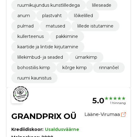
ruumikujundus kunstlilledega
lilleseade
anum
plastvaht
lõikelilled
pulmad
matused
lillede istutamine
kullerteenus
pakkimine
kaartide ja lintide kirjutamine
lillekimbud- ja seaded
ümarkimp
bohostiilis kimp
kõrge kimp
rinnanõel
ruumi kaunistus
5.0
1 hinnang
GRANDPRIX OÜ
Lääne-Virumaa
Krediidiskoor:
Usaldusväärne