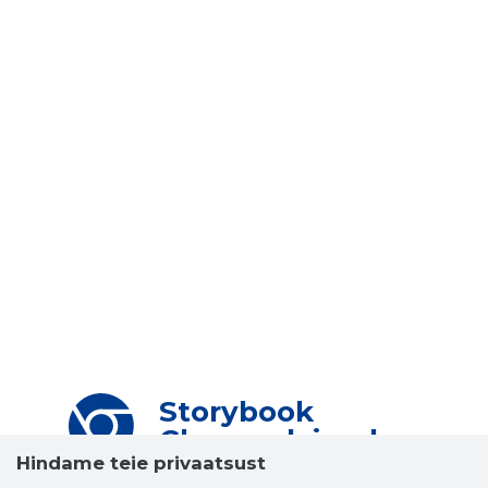
Storybook
Chrome laiendus
Hindame teie privaatsust
Storybooki laiendus ütleb Sulle, mis firma