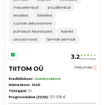
matusekimbud
pruudikimbud
leinalilled
lõikelilled
ruumide dekoreerimine
pulmaauto kaunistused
kaardid
uinuvad roosid
taimede jaemüük
3.2
23 hinnangut
TIITOM OÜ
Harjumaa
Krediidiskoor:
Usaldusväärne
Maineskoor:
1400
Töötajaid:
10
Prognooskäive (2026):
301 538 €