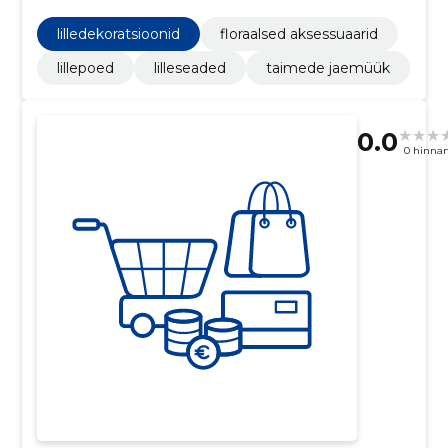
lilledekoratsioonid
floraalsed aksessuaarid
lillepoed
lilleseaded
taimede jaemüük
0.0
0 hinna